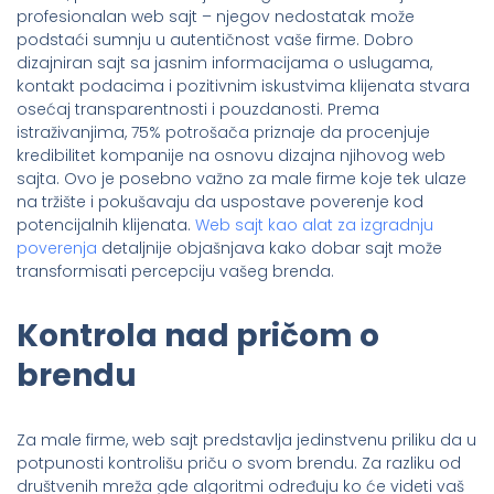
profesionalan web sajt – njegov nedostatak može
podstaći sumnju u autentičnost vaše firme. Dobro
dizajniran sajt sa jasnim informacijama o uslugama,
kontakt podacima i pozitivnim iskustvima klijenata stvara
osećaj transparentnosti i pouzdanosti. Prema
istraživanjima, 75% potrošača priznaje da procenjuje
kredibilitet kompanije na osnovu dizajna njihovog web
sajta. Ovo je posebno važno za male firme koje tek ulaze
na tržište i pokušavaju da uspostave poverenje kod
potencijalnih klijenata.
Web sajt kao alat za izgradnju
poverenja
detaljnije objašnjava kako dobar sajt može
transformisati percepciju vašeg brenda.
Kontrola nad pričom o
brendu
Za male firme, web sajt predstavlja jedinstvenu priliku da u
potpunosti kontrolišu priču o svom brendu. Za razliku od
društvenih mreža gde algoritmi određuju ko će videti vaš