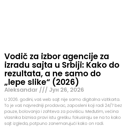
Vodič za izbor agencije za
izradu sajta u Srbiji: Kako do
rezultata, a ne samo do
„lepe slike“ (2026)
Aleksandar
Јун 26, 2026
U 2026. godini, vaš web sajt nije samo digitalna vizitkarta.
To je vaš najvredniji prodavac, zaposleni koji radi 24/7 bez
pauze, bolovanja i zahteva za povišicu. Međutim, većina
vlasnika biznisa pravi istu grešku: fokusiraju se na to kako
sajt izgleda, potpuno zanemarujući kako on radi.