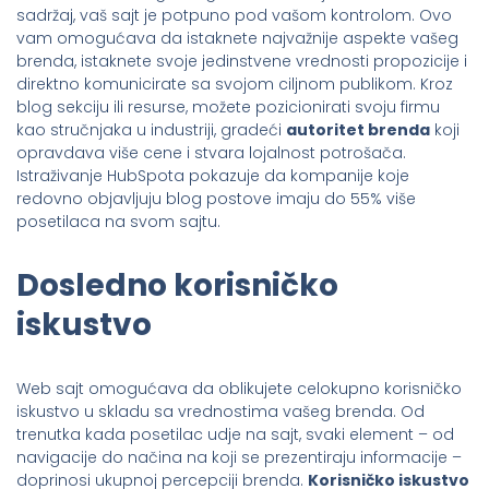
sadržaj, vaš sajt je potpuno pod vašom kontrolom. Ovo
vam omogućava da istaknete najvažnije aspekte vašeg
brenda, istaknete svoje jedinstvene vrednosti propozicije i
direktno komunicirate sa svojom ciljnom publikom. Kroz
blog sekciju ili resurse, možete pozicionirati svoju firmu
kao stručnjaka u industriji, gradeći
autoritet brenda
koji
opravdava više cene i stvara lojalnost potrošača.
Istraživanje HubSpota pokazuje da kompanije koje
redovno objavljuju blog postove imaju do 55% više
posetilaca na svom sajtu.
Dosledno korisničko
iskustvo
Web sajt omogućava da oblikujete celokupno korisničko
iskustvo u skladu sa vrednostima vašeg brenda. Od
trenutka kada posetilac udje na sajt, svaki element – od
navigacije do načina na koji se prezentiraju informacije –
doprinosi ukupnoj percepciji brenda.
Korisničko iskustvo