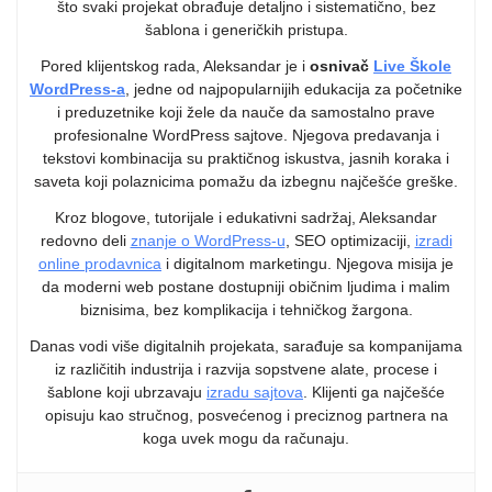
što svaki projekat obrađuje detaljno i sistematično, bez
šablona i generičkih pristupa.
Pored klijentskog rada, Aleksandar je i
osnivač
Live Škole
WordPress-a
, jedne od najpopularnijih edukacija za početnike
i preduzetnike koji žele da nauče da samostalno prave
profesionalne WordPress sajtove. Njegova predavanja i
tekstovi kombinacija su praktičnog iskustva, jasnih koraka i
saveta koji polaznicima pomažu da izbegnu najčešće greške.
Kroz blogove, tutorijale i edukativni sadržaj, Aleksandar
redovno deli
znanje o WordPress-u
, SEO optimizaciji,
izradi
online prodavnica
i digitalnom marketingu. Njegova misija je
da moderni web postane dostupniji običnim ljudima i malim
biznisima, bez komplikacija i tehničkog žargona.
Danas vodi više digitalnih projekata, sarađuje sa kompanijama
iz različitih industrija i razvija sopstvene alate, procese i
šablone koji ubrzavaju
izradu sajtova
. Klijenti ga najčešće
opisuju kao stručnog, posvećenog i preciznog partnera na
koga uvek mogu da računaju.