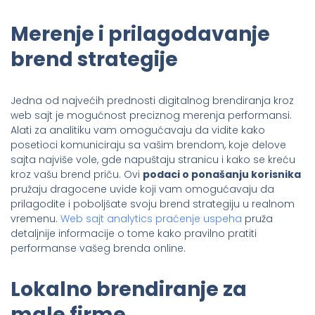
Merenje i prilagodavanje
brend strategije
Jedna od najvećih prednosti digitalnog brendiranja kroz
web sajt je mogućnost preciznog merenja performansi.
Alati za analitiku vam omogućavaju da vidite kako
posetioci komuniciraju sa vašim brendom, koje delove
sajta najviše vole, gde napuštaju stranicu i kako se kreću
kroz vašu brend priču. Ovi
podaci o ponašanju korisnika
pružaju dragocene uvide koji vam omogućavaju da
prilagodite i poboljšate svoju brend strategiju u realnom
vremenu.
Web sajt analytics praćenje uspeha
pruža
detaljnije informacije o tome kako pravilno pratiti
performanse vašeg brenda online.
Lokalno brendiranje za
male firme