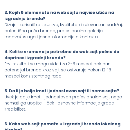
3. Kojih 5 elemenata na web sajtu najviše utiču na
izgradnju brenda?
Dizajn i korisničko iskustvo, kvalitetan i relevantan sadržaj,
autentična priča brenda, profesionalna galerija
radova/usluga i jasne informacije o kontaktu.
4. Koliko vremena je potrebno da web sajt počne da
doprinosi izgradnji brenda?
Prvi rezultati se mogu videti za 3-6 meseci, dok puni
potencijal brenda kroz sajt se ostvaruje nakon 12-18
meseci konzistentnog rada.
5. Da li je bolje imati jednostavan sajt ili nema sajta?
Uvek je bolje imati i jednostavan profesionalan sajt nego
nemati ga uopšte – čak i osnovne informacije grade
kredibilitet.
6. Kako web sajt pomaže u izgradnji brenda lokalnog
biznisa?