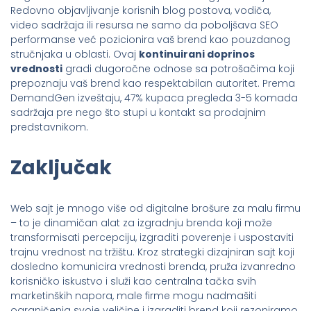
Redovno objavljivanje korisnih blog postova, vodiča,
video sadržaja ili resursa ne samo da poboljšava SEO
performanse već pozicionira vaš brend kao pouzdanog
stručnjaka u oblasti. Ovaj
kontinuirani doprinos
vrednosti
gradi dugoročne odnose sa potrošačima koji
prepoznaju vaš brend kao respektabilan autoritet. Prema
DemandGen izveštaju, 47% kupaca pregleda 3-5 komada
sadržaja pre nego što stupi u kontakt sa prodajnim
predstavnikom.
Zaključak
Web sajt je mnogo više od digitalne brošure za malu firmu
– to je dinamičan alat za izgradnju brenda koji može
transformisati percepciju, izgraditi poverenje i uspostaviti
trajnu vrednost na tržištu. Kroz strategki dizajniran sajt koji
dosledno komunicira vrednosti brenda, pruža izvanredno
korisničko iskustvo i služi kao centralna tačka svih
marketinških napora, male firme mogu nadmašiti
ograničenja svoje veličine i izgraditi brend koji rezoniramo