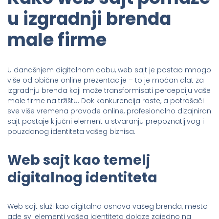
u izgradnji brenda
male firme
U današnjem digitalnom dobu, web sajt je postao mnogo
više od obične online prezentacije – to je moćan alat za
izgradnju brenda koji može transformisati percepciju vaše
male firme na tržištu. Dok konkurencija raste, a potrošači
sve više vremena provode online, profesionalno dizajniran
sajt postaje ključni element u stvaranju prepoznatljivog i
pouzdanog identiteta vašeg biznisa.
Web sajt kao temelj
digitalnog identiteta
Web sajt služi kao digitalna osnova vašeg brenda, mesto
gde svi elementi vašeg identiteta dolaze zajedno na