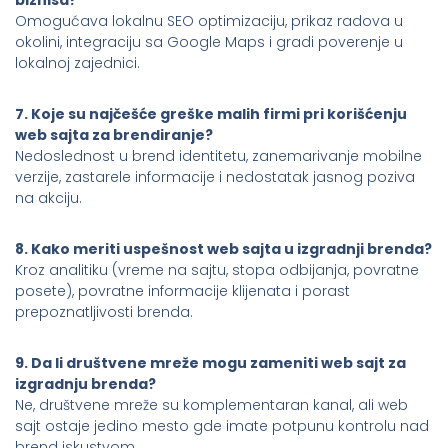
Omogućava lokalnu SEO optimizaciju, prikaz radova u
okolini, integraciju sa Google Maps i gradi poverenje u
lokalnoj zajednici.
7. Koje su najčešće greške malih firmi pri korišćenju
web sajta za brendiranje?
Nedoslednost u brend identitetu, zanemarivanje mobilne
verzije, zastarele informacije i nedostatak jasnog poziva
na akciju.
8. Kako meriti uspešnost web sajta u izgradnji brenda?
Kroz analitiku (vreme na sajtu, stopa odbijanja, povratne
posete), povratne informacije klijenata i porast
prepoznatljivosti brenda.
9. Da li društvene mreže mogu zameniti web sajt za
izgradnju brenda?
Ne, društvene mreže su komplementaran kanal, ali web
sajt ostaje jedino mesto gde imate potpunu kontrolu nad
brend iskustvom.