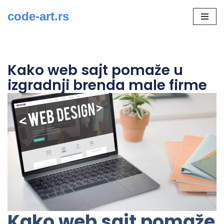
code-art.rs
Скочи
на
садржај
Kako web sajt pomaže u
izgradnji brenda male firme
Kako web sajt pomaže