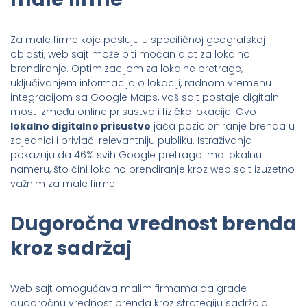
Za male firme koje posluju u specifičnoj geografskoj
oblasti, web sajt može biti moćan alat za lokalno
brendiranje. Optimizacijom za lokalne pretrage,
uključivanjem informacija o lokaciji, radnom vremenu i
integracijom sa Google Maps, vaš sajt postaje digitalni
most između online prisustva i fizičke lokacije. Ovo
lokalno digitalno prisustvo
jača pozicioniranje brenda u
zajednici i privlači relevantniju publiku. Istraživanja
pokazuju da 46% svih Google pretraga ima lokalnu
nameru, što čini lokalno brendiranje kroz web sajt izuzetno
važnim za male firme.
Dugoročna vrednost brenda
kroz sadržaj
Web sajt omogućava malim firmama da grade
dugoročnu vrednost brenda kroz strategiju sadržaja.