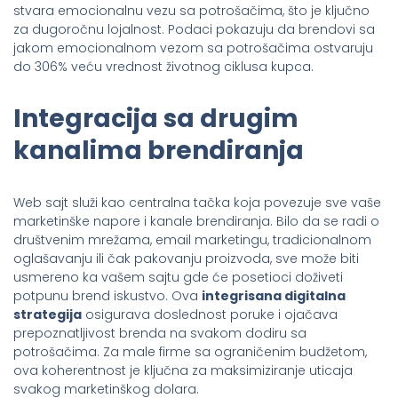
stvara emocionalnu vezu sa potrošačima, što je ključno
za dugoročnu lojalnost. Podaci pokazuju da brendovi sa
jakom emocionalnom vezom sa potrošačima ostvaruju
do 306% veću vrednost životnog ciklusa kupca.
Integracija sa drugim
kanalima brendiranja
Web sajt služi kao centralna tačka koja povezuje sve vaše
marketinške napore i kanale brendiranja. Bilo da se radi o
društvenim mrežama, email marketingu, tradicionalnom
oglašavanju ili čak pakovanju proizvoda, sve može biti
usmereno ka vašem sajtu gde će posetioci doživeti
potpunu brend iskustvo. Ova
integrisana digitalna
strategija
osigurava doslednost poruke i ojačava
prepoznatljivost brenda na svakom dodiru sa
potrošačima. Za male firme sa ograničenim budžetom,
ova koherentnost je ključna za maksimiziranje uticaja
svakog marketinškog dolara.