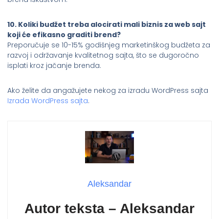
10. Koliki budžet treba alocirati mali biznis za web sajt
koji će efikasno graditi brend?
Preporučuje se 10-15% godišnjeg marketinškog budžeta za
razvoj i održavanje kvalitetnog sajta, što se dugoročno
isplati kroz jačanje brenda.
Ako želite da angažujete nekog za izradu WordPress sajta
Izrada WordPress sajta
.
Aleksandar
Autor teksta – Aleksandar