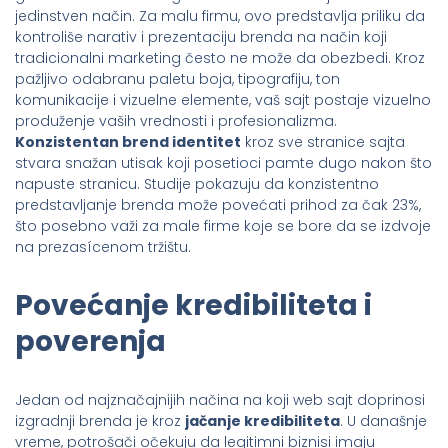
jedinstven način. Za malu firmu, ovo predstavlja priliku da
kontroliše narativ i prezentaciju brenda na način koji
tradicionalni marketing često ne može da obezbedi. Kroz
pažljivo odabranu paletu boja, tipografiju, ton
komunikacije i vizuelne elemente, vaš sajt postaje vizuelno
produženje vaših vrednosti i profesionalizma.
Konzistentan brend identitet
kroz sve stranice sajta
stvara snažan utisak koji posetioci pamte dugo nakon što
napuste stranicu. Studije pokazuju da konzistentno
predstavljanje brenda može povećati prihod za čak 23%,
što posebno važi za male firme koje se bore da se izdvoje
na prezasícenom tržištu.
Povećanje kredibiliteta i
poverenja
Jedan od najznačajnijih načina na koji web sajt doprinosi
izgradnji brenda je kroz
jačanje kredibiliteta
. U današnje
vreme, potrošači očekuju da legitimni biznisi imaju