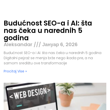
Budućnost SEO-a i AI: šta
nas čeka u narednih 5
godina
Aleksandar
Јануар 6, 2026
Budućnost SEO-a i AI: šta nas čeka u narednih 5 godina
Digitalni pejzaž se menja brže nego ikada pre, a na
samom središtu ove transformacije
Procitaj Vise »