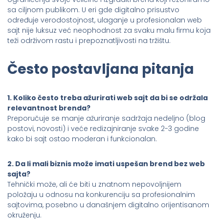
sa ciljnom publikom. U eri gde digitalno prisustvo
određuje verodostojnost, ulaganje u profesionalan web
sajt nije luksuz već neophodnost za svaku malu firmu koja
teži održivom rastu i prepoznatljivosti na tržištu.
Često postavljana pitanja
1. Koliko često treba ažurirati web sajt da bi se održala
relevantnost brenda?
Preporučuje se manje ažuriranje sadržaja nedeljno (blog
postovi, novosti) i veće redizajniranje svake 2-3 godine
kako bi sajt ostao moderan i funkcionalan.
2. Da li mali biznis može imati uspešan brend bez web
sajta?
Tehnički može, ali će biti u znatnom nepovoljnijem
položaju u odnosu na konkurenciju sa profesionalnim
sajtovima, posebno u današnjem digitalno orijentisanom
okruženju.