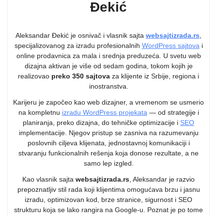
Đekić
Aleksandar Đekić je osnivač i vlasnik sajta
websajtizrada.rs
,
specijalizovanog za izradu profesionalnih
WordPress sajtova
i
online prodavnica za mala i srednja preduzeća. U svetu web
dizajna aktivan je više od sedam godina, tokom kojih je
realizovao
preko 350 sajtova
za klijente iz Srbije, regiona i
inostranstva.
Karijeru je započeo kao web dizajner, a vremenom se usmerio
na kompletnu
izradu WordPress projekata
— od strategije i
planiranja, preko dizajna, do tehničke optimizacije i
SEO
implementacije. Njegov pristup se zasniva na razumevanju
poslovnih ciljeva klijenata, jednostavnoj komunikaciji i
stvaranju funkcionalnih rešenja koja donose rezultate, a ne
samo lep izgled.
Kao vlasnik sajta
websajtizrada.rs
, Aleksandar je razvio
prepoznatljiv stil rada koji klijentima omogućava brzu i jasnu
izradu, optimizovan kod, brze stranice, sigurnost i SEO
strukturu koja se lako rangira na Google-u. Poznat je po tome