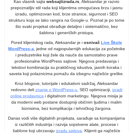
Kao vlasnik sajta
websajtizrada.rs
, Aleksandar je razvio
prepoznatljiv stil rada koji klijentima omogućava brzu i jasnu
izradu, optimizovan kod, brze stranice, sigurnost i SEO
strukturu koja se lako rangira na Google-u. Poznat je po tome
što svaki projekat obrađuje detaljno i sistematično, bez
šablona i generičkih pristupa.
Pored klijentskog rada, Aleksandar je i
osnivač
Live Škole
WordPress-a
, jedne od najpopularnijih edukacija za početnike
i preduzetnike koji žele da nauče da samostalno prave
profesionalne WordPress sajtove. Njegova predavanja i
tekstovi kombinacija su praktičnog iskustva, jasnih koraka i
saveta koji polaznicima pomažu da izbegnu najčešće greške.
Kroz blogove, tutorijale i edukativni sadržaj, Aleksandar
redovno deli
znanje o WordPress-u
, SEO optimizaciji,
izradi
online prodavnica
i digitalnom marketingu. Njegova misija je
da moderni web postane dostupniji običnim ljudima i malim
biznisima, bez komplikacija i tehničkog žargona.
Danas vodi više digitalnih projekata, sarađuje sa kompanijama
iz različitih industrija i razvija sopstvene alate, procese i
šablone koji ubrzavaju
izradu sajtova
. Klijenti ga najčešće