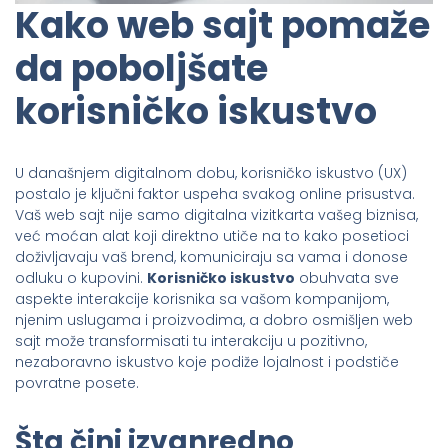
Kako web sajt pomaže
da poboljšate
korisničko iskustvo
U današnjem digitalnom dobu, korisničko iskustvo (UX)
postalo je ključni faktor uspeha svakog online prisustva.
Vaš web sajt nije samo digitalna vizitkarta vašeg biznisa,
već moćan alat koji direktno utiče na to kako posetioci
doživljavaju vaš brend, komuniciraju sa vama i donose
odluku o kupovini.
Korisničko iskustvo
obuhvata sve
aspekte interakcije korisnika sa vašom kompanijom,
njenim uslugama i proizvodima, a dobro osmišljen web
sajt može transformisati tu interakciju u pozitivno,
nezaboravno iskustvo koje podiže lojalnost i podstiče
povratne posete.
Šta čini izvanredno