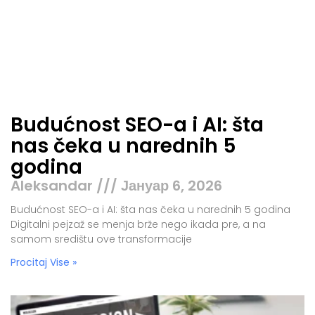
Budućnost SEO-a i AI: šta
nas čeka u narednih 5
godina
Aleksandar
Јануар 6, 2026
Budućnost SEO-a i AI: šta nas čeka u narednih 5 godina
Digitalni pejzaž se menja brže nego ikada pre, a na
samom središtu ove transformacije
Procitaj Vise »