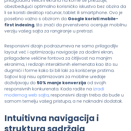
prilagođava veličini ekrana na kome se prikazuje,
obezbeđujući optimalno korisničko iskustvo bez obzira da
li se koristi desktop računar, tablet ili smartphone. Ovo je
posebno važno s obzirom da
Google koristi mobile-
first indexing
, što znači da prvenstveno ocenjuje mobilnu
verziju vašeg sajta za rangiranje u pretrazi.
Responsivni dizajn podrazumeva ne samo prilagodljiv
layout već i optimizaciju navigacije za dodirni ekran,
prilagođene veličine fontova za čitljivost na manjim
ekranima, i redizajn interaktivnih elemenata kao što su
dugmići i forme kako bi bili laki za korišćenje prstima.
Sajtovi koji nisu optimizovani za mobilne uređaje
doživljavaju do
50% manje konverzija
od svojih
responsivnih konkurenata. Kada radite na
izradi
modernog web sajta
, responsivni dizajn treba da bude u
samom temelju vašeg pristupa, a ne naknadni dodatak.
Intuitivna navigacija i
struktura sadržaja