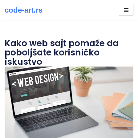
code-art.rs
Скочи
на
садржај
Kako web sajt pomaže da
poboljšate korisničko
iskustvo