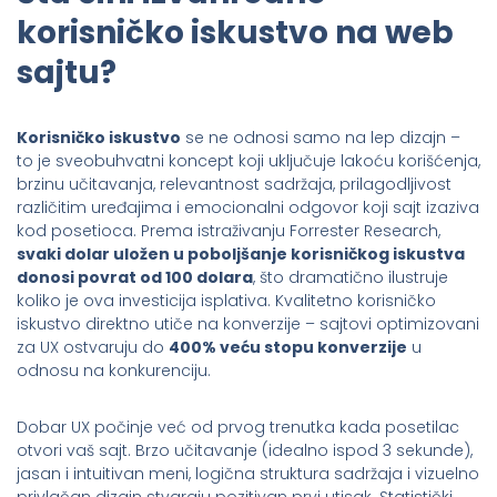
korisničko iskustvo na web
sajtu?
Korisničko iskustvo
se ne odnosi samo na lep dizajn –
to je sveobuhvatni koncept koji uključuje lakoću korišćenja,
brzinu učitavanja, relevantnost sadržaja, prilagodljivost
različitim uređajima i emocionalni odgovor koji sajt izaziva
kod posetioca. Prema istraživanju Forrester Research,
svaki dolar uložen u poboljšanje korisničkog iskustva
donosi povrat od 100 dolara
, što dramatično ilustruje
koliko je ova investicija isplativa. Kvalitetno korisničko
iskustvo direktno utiče na konverzije – sajtovi optimizovani
za UX ostvaruju do
400% veću stopu konverzije
u
odnosu na konkurenciju.
Dobar UX počinje već od prvog trenutka kada posetilac
otvori vaš sajt. Brzo učitavanje (idealno ispod 3 sekunde),
jasan i intuitivan meni, logična struktura sadržaja i vizuelno
privlačan dizajn stvaraju pozitivan prvi utisak. Statistički,