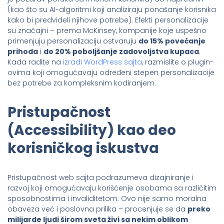
(kao što su AI-algoritmi koji analiziraju ponašanje korisnika
kako bi predvideli njihove potrebe). Efekti personalizacije
su značajni – prema McKinsey, kompanije koje uspešno
primenjuju personalizaciju ostvaruju
do 15% povećanje
prihoda
i
do 20% poboljšanje zadovoljstva kupaca
.
Kada radite na
izradi WordPress sajta
, razmislite o plugin-
ovima koji omogućavaju određeni stepen personalizacije
bez potrebe za kompleksnim kodiranjem.
Pristupačnost
(Accessibility) kao deo
korisničkog iskustva
Pristupačnost web sajta podrazumeva dizajniranje i
razvoj koji omogućavaju korišćenje osobama sa različitim
sposobnostima i invaliditetom. Ovo nije samo moralna
obaveza već i poslovna prilika – procenjuje se da
preko
milijarde ljudi širom sveta živi sa nekim oblikom