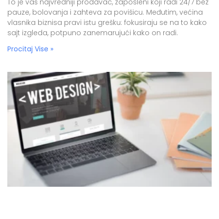
To je vaš najvredniji prodavac, zaposleni koji radi 24/7 bez
pauze, bolovanja i zahteva za povišicu. Međutim, većina
vlasnika biznisa pravi istu grešku: fokusiraju se na to kako
sajt izgleda, potpuno zanemarujući kako on radi.
Procitaj Vise »