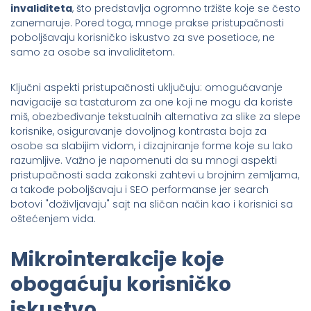
invaliditeta
, što predstavlja ogromno tržište koje se često
zanemaruje. Pored toga, mnoge prakse pristupačnosti
poboljšavaju korisničko iskustvo za sve posetioce, ne
samo za osobe sa invaliditetom.
Ključni aspekti pristupačnosti uključuju: omogućavanje
navigacije sa tastaturom za one koji ne mogu da koriste
miš, obezbeđivanje tekstualnih alternativa za slike za slepe
korisnike, osiguravanje dovoljnog kontrasta boja za
osobe sa slabijim vidom, i dizajniranje forme koje su lako
razumljive. Važno je napomenuti da su mnogi aspekti
pristupačnosti sada zakonski zahtevi u brojnim zemljama,
a takođe poboljšavaju i SEO performanse jer search
botovi "doživljavaju" sajt na sličan način kao i korisnici sa
oštećenjem vida.
Mikrointerakcije koje
obogaćuju korisničko
iskustvo