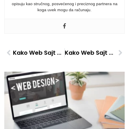
opisuju kao stručnog, posvećenog i preciznog partnera na
koga uvek mogu da računaju.
Kako Web Sajt Pomaže U Povećanju Online Vidljivosti Firme
Kako Web Sajt Pomaže U Izgradnji Brenda Male Firme