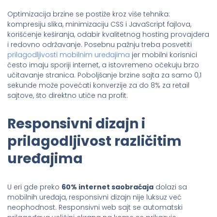
Optimizacija brzine se postiže kroz više tehnika:
kompresiju slika, minimizaciju CSS i JavaScript fajlova,
korišćenje keširanja, odabir kvalitetnog hosting provajdera
i redovno održavanje. Posebnu pažnju treba posvetiti
prilagodljivosti mobilnim uređajima
jer mobilni korisnici
često imaju sporiji internet, a istovremeno očekuju brzo
učitavanje stranica. Poboljšanje brzine sajta za samo 0,1
sekunde može povećati konverzije za do 8% za retail
sajtove, što direktno utiče na profit.
Responsivni dizajn i
prilagodljivost različitim
uređajima
U eri gde preko
60% internet saobraćaja
dolazi sa
mobilnih uređaja, responsivni dizajn nije luksuz već
neophodnost. Responsivni web sajt se automatski