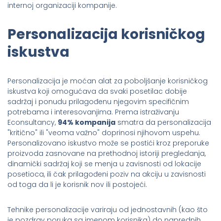
internoj organizaciji kompanije.
Personalizacija korisničkog
iskustva
Personalizacija je moćan alat za poboljšanje korisničkog
iskustva koji omogućava da svaki posetilac dobije
sadržaj i ponudu prilagođenu njegovim specifičnim
potrebama i interesovanjima. Prema istraživanju
Econsultancy,
94% kompanija
smatra da personalizacija
"kritično" ili "veoma važno" doprinosi njihovom uspehu.
Personalizovano iskustvo može se postići kroz preporuke
proizvoda zasnovane na prethodnoj istoriji pregledanja,
dinamički sadržaj koji se menja u zavisnosti od lokacije
posetioca, ili čak prilagođeni poziv na akciju u zavisnosti
od toga da li je korisnik nov ili postojeći.
Tehnike personalizacije variraju od jednostavnih (kao što
je pozdrav poruka sa imenom korisnika) do naprednih