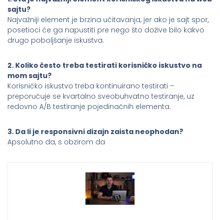
sajtu?
Najvažniji element je brzina učitavanja, jer ako je sajt spor,
posetioci će ga napustiti pre nego što dožive bilo kakvo
drugo poboljšanje iskustva.
2. Koliko često treba testirati korisničko iskustvo na
mom sajtu?
Korisničko iskustvo treba kontinuirano testirati –
preporučuje se kvartalno sveobuhvatno testiranje, uz
redovno A/B testiranje pojedinačnih elementa.
3. Da li je responsivni dizajn zaista neophodan?
Apsolutno da, s obzirom da