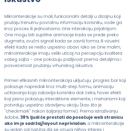
Mikrointerakcije su mali, funkcionalni detalji u dizajnu koji
pružaju trenutnu povratnu informaciju korisniku, vode ga
kroz proces ili jednostavno čine interakciju prijatnijom.
One mogu biti suptilne animacije kada se pređe preko
dugmeta, zvučni signali kada se završi forma, ili vizuelni
efekti kada se nešto uspešno obavi. Iako se čine malim,
mikrointerakcije imaju veliki uticaj na percepciju kvaliteta
vašeg sajta – one pokazuju pažljivost prema detaljima i
posvećenost pružanju vrhunskog iskustva.
Primeri efikasnih mikrointerakcija uključuju: progres bar koji
pokazuje napredak kroz multi-step formu, animaciju
učitavanja koja zabavlja korisnika dok čeka, hover efekti
koji jasno pokazuju interaktivne elemente, i mehanizmi koji
potvrđuju uspešno obavljenu akciju (kao što je
"checkmark" nakon šaljanja forme). Prema istraživanju
Adobe,
38% ljudi će prestati da posećuje web stranicu
ako im je sadržaj/layout neprivlačan
, a mikrointerakcije
su jedan od načina da se očuva njihov interes i