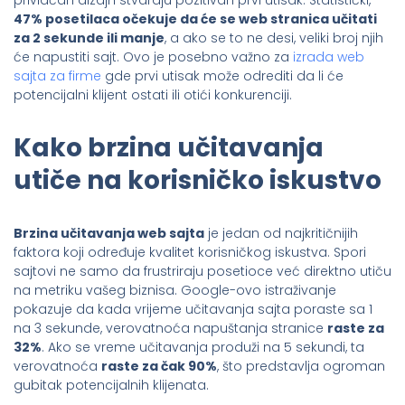
47% posetilaca očekuje da će se web stranica učitati
za 2 sekunde ili manje
, a ako se to ne desi, veliki broj njih
će napustiti sajt. Ovo je posebno važno za
izrada web
sajta za firme
gde prvi utisak može odrediti da li će
potencijalni klijent ostati ili otići konkurenciji.
Kako brzina učitavanja
utiče na korisničko iskustvo
Brzina učitavanja web sajta
je jedan od najkritičnijih
faktora koji određuje kvalitet korisničkog iskustva. Spori
sajtovi ne samo da frustriraju posetioce već direktno utiču
na metriku vašeg biznisa. Google-ovo istraživanje
pokazuje da kada vrijeme učitavanja sajta poraste sa 1
na 3 sekunde, verovatnoća napuštanja stranice
raste za
32%
. Ako se vreme učitavanja produži na 5 sekundi, ta
verovatnoća
raste za čak 90%
, što predstavlja ogroman
gubitak potencijalnih klijenata.