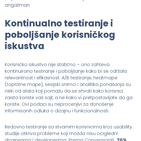
angažman.
Kontinualno testiranje i
poboljšanje korisničkog
iskustva
Korisničko iskustvo nije statično – ono zahteva
kontinuirano testiranje i poboljšanje kako bi se održala
relevantnost i efikasnost. A/B testiranje, heatmape
(toplotne mape), sesijski snimci i analitika ponašanja su
neki od alata koji pomažu da se shvati kako korisnici
zaista koriste vaš sajt, a ne kako vi pretpostavljate da ga
koriste. Ovi podaci su neprocenjivi za donošenje
informisanih odluka o dizajnu i funkcionalnosti.
Redovno testiranje sa stvarnim korisnicima kroz usability
studije otkriva probleme koji možda nisu očigledni
dizajnerima i developerima. Prema ConversionXL,
70%