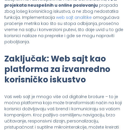
projekata neuspešnih u online poslovanju
propada
zbog lošeg korisničkog iskustva, a ne zbog nedostatka
funkcija. Implementacija
web sajt analitike
omogućava
praćenje metrika kao što su stopa odbijanja, prosečno
vreme na sajtu i konverzioni putevi, što daje uvid u to gde
korisnici nailaze na prepreke i gde se mogu napraviti
poboljšanja.
Zaključak: Web sajt kao
platforma za izvanredno
korisničko iskustvo
Vaš web sajt je mnogo više od digitalne brošure – to je
moćna platforma koja može transformisati način na koji
korisnici doživljavaju vaš brend i komuniciraju sa vašom
kompanijom. Kroz pažljivo osmišljenu navigaciju, brzo
učitavanje, responsivni dizajn, personalizaciju,
pristupačnost i suptilne mikrointerakcije, možete kreirati