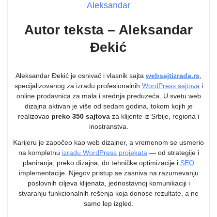
Aleksandar
Autor teksta – Aleksandar
Đekić
Aleksandar Đekić je osnivač i vlasnik sajta
websajtizrada.rs
,
specijalizovanog za izradu profesionalnih
WordPress sajtova
i
online prodavnica za mala i srednja preduzeća. U svetu web
dizajna aktivan je više od sedam godina, tokom kojih je
realizovao
preko 350 sajtova
za klijente iz Srbije, regiona i
inostranstva.
Karijeru je započeo kao web dizajner, a vremenom se usmerio
na kompletnu
izradu WordPress projekata
— od strategije i
planiranja, preko dizajna, do tehničke optimizacije i
SEO
implementacije. Njegov pristup se zasniva na razumevanju
poslovnih ciljeva klijenata, jednostavnoj komunikaciji i
stvaranju funkcionalnih rešenja koja donose rezultate, a ne
samo lep izgled.