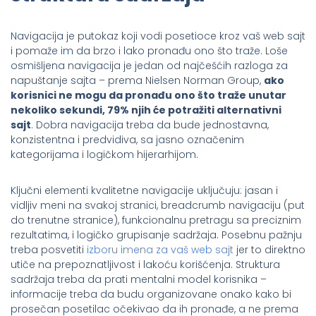
Navigacija je putokaz koji vodi posetioce kroz vaš web sajt
i pomaže im da brzo i lako pronađu ono što traže. Loše
osmišljena navigacija je jedan od najčešćih razloga za
napuštanje sajta – prema Nielsen Norman Group,
ako
korisnici ne mogu da pronađu ono što traže unutar
nekoliko sekundi, 79% njih će potražiti alternativni
sajt
. Dobra navigacija treba da bude jednostavna,
konzistentna i predvidiva, sa jasno označenim
kategorijama i logičkom hijerarhijom.
Ključni elementi kvalitetne navigacije uključuju: jasan i
vidljiv meni na svakoj stranici, breadcrumb navigaciju (put
do trenutne stranice), funkcionalnu pretragu sa preciznim
rezultatima, i logičko grupisanje sadržaja. Posebnu pažnju
treba posvetiti
izboru imena za vaš web sajt
jer to direktno
utiče na prepoznatljivost i lakoću korišćenja. Struktura
sadržaja treba da prati mentalni model korisnika –
informacije treba da budu organizovane onako kako bi
prosečan posetilac očekivao da ih pronađe, a ne prema