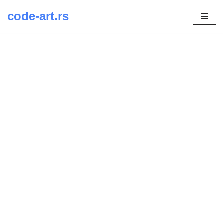
code-art.rs
Скочи
на
садржај