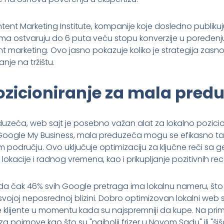
t Marketing Institute, kompanije koje dosledno publikuju
ma ostvaruju do 6 puta veću stopu konverzije u poređenj
nt marketing. Ovo jasno pokazuje koliko je strategija zas
nje na tržištu.
ozicioniranje za mala pred
duzeća, web sajt je posebno važan alat za lokalno pozicio
 Google My Business, mala preduzeća mogu se efikasno tak
odručju. Ovo uključuje optimizaciju za ključne reči sa 
lokacije i radnog vremena, kao i prikupljanje pozitivnih rec
 da čak 46% svih Google pretraga ima lokalnu nameru, što z
 svojoj neposrednoj blizini. Dobro optimizovan lokalni web
klijente u momentu kada su najspremniji da kupe. Na primer
za pojmove kao što su "najbolji frizer u Novom Sadu" ili "š