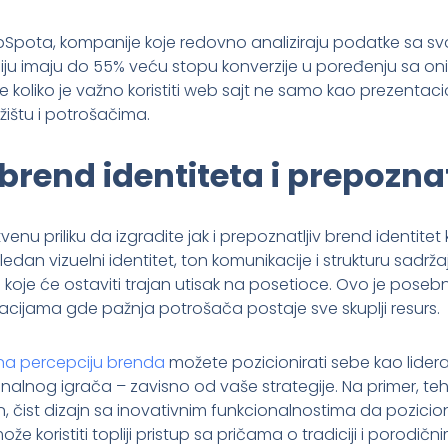
bSpota, kompanije koje redovno analiziraju podatke sa svo
iju imaju do 55% veću stopu konverzije u poređenju sa onim
e koliko je važno koristiti web sajt ne samo kao prezentacion
žištu i potrošačima.
brend identiteta i prepoznat
enu priliku da izgradite jak i prepoznatljiv brend identitet k
edan vizuelni identitet, ton komunikacije i strukturu sadrža
koje će ostaviti trajan utisak na posetioce. Ovo je posebn
macijama gde pažnja potrošača postaje sve skuplji resurs.
 na percepciju brenda
možete pozicionirati sebe kao lidera 
onalnog igrača – zavisno od vaše strategije. Na primer, t
, čist dizajn sa inovativnim funkcionalnostima da pozicion
že koristiti topliji pristup sa pričama o tradiciji i porodič