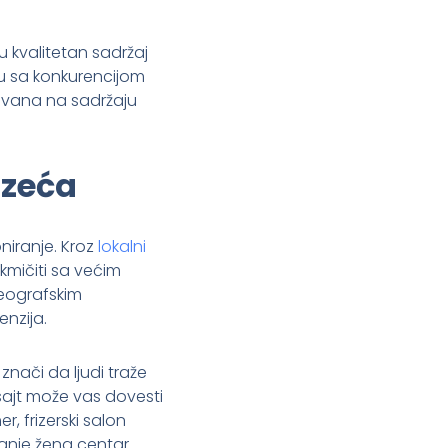
 kvalitetan sadržaj
u sa konkurencijom
novana na sadržaju
uzeća
niranje. Kroz
lokalni
mičiti sa većim
geografskim
enzija.
nači da ljudi traže
 sajt može vas dovesti
, frizerski salon
išanje žena centar