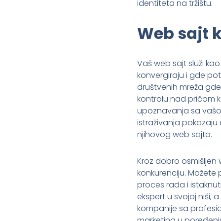
identiteta na tržištu.
Web sajt k
Vaš web sajt služi kao
konvergiraju i gde pot
društvenih mreža gde 
kontrolu nad pričom ko
upoznavanja sa vašo
istraživanja pokazaju
njihovog web sajta.
Kroz dobro osmišljen 
konkurenciju. Možete pr
proces rada i istaknu
ekspert u svojoj niši
kompanije sa profesio
marketing u poređenju