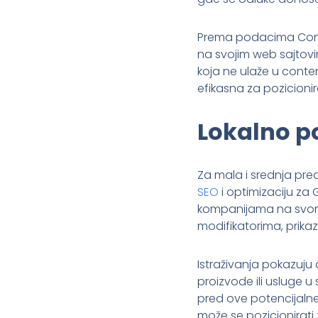
Prema podacima Conten
na svojim web sajtovi
koja ne ulaže u conte
efikasna za pozicionira
Lokalno p
Za mala i srednja pre
SEO
i optimizaciju za
kompanijama na svom p
modifikatorima, prikaz 
Istraživanja pokazuju
proizvode ili usluge u
pred ove potencijalne 
može se pozicionirati 