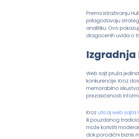
Prema istraživanju Hu
prilagođavaju strateg
analitiku. Ovo pokazuj
dragocenih uvida o tr
Izgradnja 
Web sajt pruža jedinstv
konkurencije. Kroz dosl
memorabilno iskustvo 
prezasićenosti infor
Kroz
uticaj web sajta
ili pouzdanog tradici
može koristiti moderan
dok porodični biznis mo