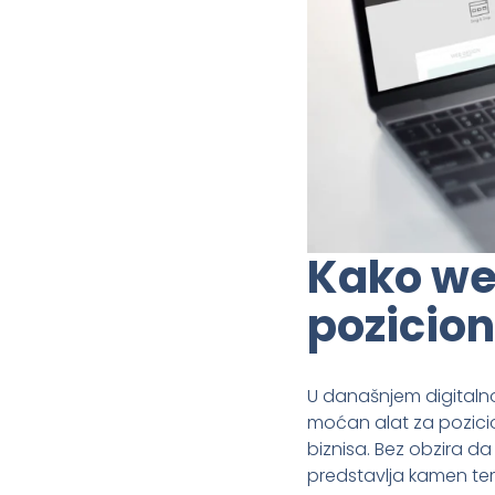
Kako we
pozicion
U današnjem digitalno
moćan alat za pozicio
biznisa. Bez obzira da 
predstavlja kamen teme