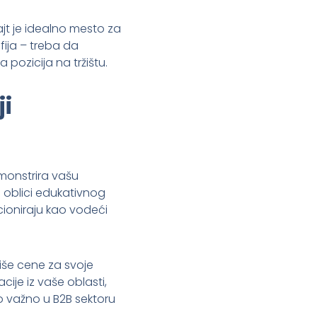
t je idealno mesto za
fija – treba da
pozicija na tržištu.
i
emonstrira vašu
ugi oblici edukativnog
ioniraju kao vodeći
više cene za svoje
cije iz vaše oblasti,
 važno u B2B sektoru