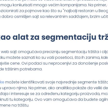
 mogu konkurisati mnogo većim kompanijama. Na primer, m
ionirati za pojmove kao što su "najbolji restoran u Beogr
 dobro osmišljen sajt sa relevantnim sadržajem, brzim uč
ao alat za segmentaciju trž
 web sajt omogućava precizniju segmentaciju tržišta i cilj
tiku možete saznati ko su vaši posetioci, šta ih zanima, k
najviše cene. Ovi podaci su neprocenjivi za donošenje posl
e tržišnim potrebama.
ike
možete identifikovati svoje najvrednije segmente tržišta i
 upravo njima. Na primer, ako analitika pokaže da veliki d
eđaja i interesuje se za određenu kategoriju proizvoda, mo
taknuti tu kategoriju. Ovo vam omogućava da budete agilnij
mene na tržištu.