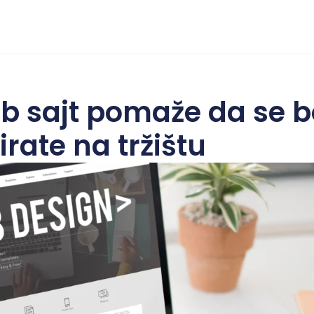
b sajt pomaže da se b
irate na tržištu