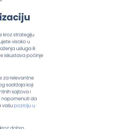
izaciju
 kroz strategiju
jete visoko u
raženja usluga ili
e iskustava počinje
je za relevantne
og sadržaja koji
ntnih sajtova i
je napomenuti da
na vašu
poziciju u
 kroz dobro