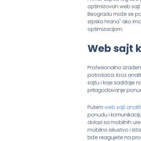
optimizovan web sajt
Beogradu može se pozic
srpska hrana" ako ima
optimizacijom.
Web sajt k
Profesionalno izrađen
potrošača. Kroz anali
sajtu i koje sadržaje 
prilagođavanje ponud
Putem
web sajt analit
ponudu i komunikaciju
dolazi sa mobilnih ur
mobilno iskustvo i is
brže reagujete na pro