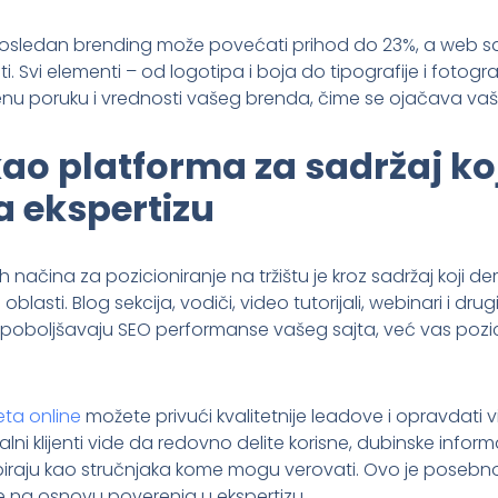
dosledan brending može povećati prihod do 23%, a web saj
. Svi elementi – od logotipa i boja do tipografije i fotogra
enu poruku i vrednosti vašeg brenda, čime se ojačava vaša 
ao platforma za sadržaj koj
a ekspertizu
h načina za pozicioniranje na tržištu je kroz sadržaj koji d
 oblasti. Blog sekcija, vodiči, video tutorijali, webinari i dr
poboljšavaju SEO performanse vašeg sajta, već vas pozic
eta online
možete privući kvalitetnije leadove i opravdati 
ni klijenti vide da redovno delite korisne, dubinske informa
piraju kao stručnjaka kome mogu verovati. Ovo je posebno
 na osnovu poverenja u ekspertizu.