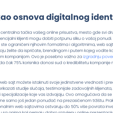
ao osnova digitalnog ident
 centralna tačka vašeg online prisustva, mesto gde svi drug
encijalni klijenti mogu dobiti potpunu sliku o vašoj ponudi. 
ste ograničeni njihovim formatima i algoritmima, web sa
ju želite da ispričate, brendingom i putem kojeg vodite ko
m kompanijom. Ovo je posebno važno za
izgradnju pove
 da čak 75% korisnika donosi sud o kredibilitetu kompanije
web sajt možete istaknuti svoje jedinstvene vrednosti i p
ikazati studije slučaja, testimonijale zadovoljnih klijenata,
ti specijalizacije koje vas izdvajaju. Ovo omogućava da se
, a ne samo još jedan ponuđač na prezasićenom tržištu. Pr
nalnim web sajtovima ostvaruju do 50% više povrata investi
 sa onima koji nemaju dobro razvijenu online prezentaciju