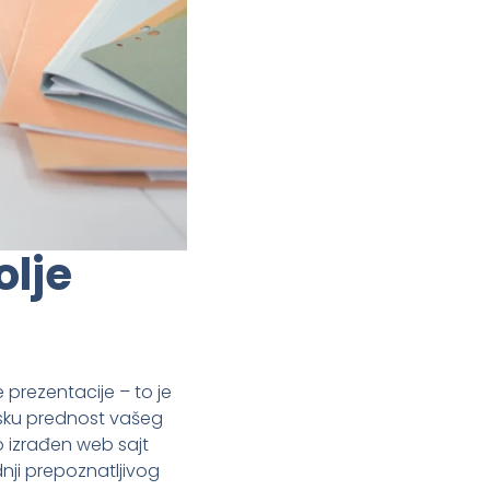
olje
prezentacije – to je
tsku prednost vašeg
no izrađen web sajt
nji prepoznatljivog