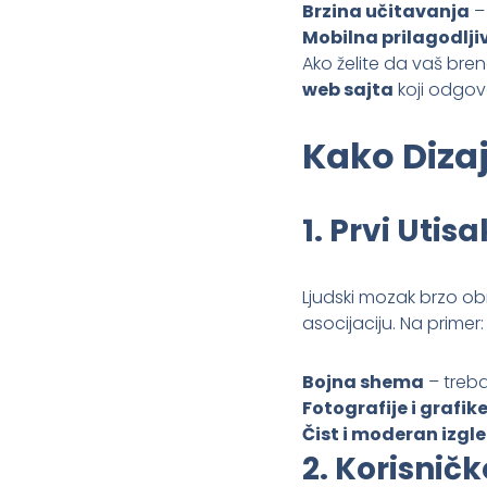
Brzina učitavanja
– 
Mobilna prilagodlji
Ako želite da vaš bre
web sajta
koji odgov
Kako Dizaj
1.
Prvi Utisa
Ljudski mozak brzo ob
asocijaciju. Na primer:
Bojna shema
– treba
Fotografije i grafik
Čist i moderan izgl
2.
Korisničk