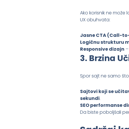
Ako korisnik ne može 
UX obuhvata:
Jasne CTA (Call-to
Logičnu strukturu 
Responsive dizajn
– 
3.
Brzina Uč
Spor sajt ne samo što 
Sajtovi koji se učit
sekundi
.
SEO performanse dir
Da biste poboljšali pe