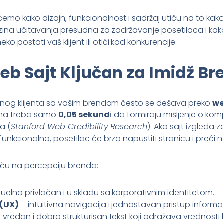
emo kako dizajn, funkcionalnost i sadržaj utiču na to kako 
rzina učitavanja presudna za zadržavanje posetilaca i ka
ko postati vaš klijent ili otići kod konkurencije.
eb Sajt Ključan za Imidž B
alnog klijenta sa vašim brendom često se dešava preko
we
ima treba samo
0,05 sekundi
da formiraju mišljenje o kom
a (
Stanford Web Credibility Research
). Ako sajt izgleda z
unkcionalno, posetilac će brzo napustiti stranicu i preći n
utiču na percepciju brenda:
uelno privlačan i u skladu sa korporativnim identitetom.
 (UX)
– intuitivna navigacija i jednostavan pristup inform
 vredan i dobro strukturisan tekst koji odražava vrednosti