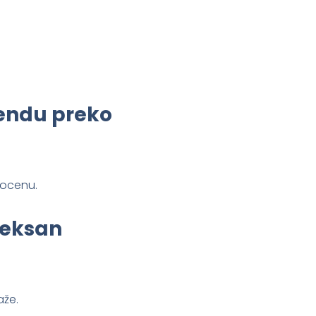
rendu preko
rocenu.
pleksan
aže.