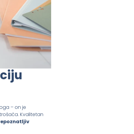
ciju
oga – on je
trošača. Kvalitetan
repoznatljiv