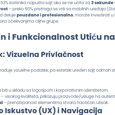
53% korisnika napušta sajt ako se ne učita za
3 sekunde
vost
– preko 60% pretraga se vrši sa mobilnih uređaja (
Sta
nd deluje
pouzdano i profesionalno
, morate investirati u
ara očekivanjima ciljne grupe.
n i Funkcionalnost Utiću n
k: Vizuelna Privlačnost
rađuje vizuelne podatke, pa estetski uređen sajt odmah s
 biti u skladu sa logotipom i korporativnim identitetom.
e
– visokog kvaliteta, prikazuju proizvode/usluge na autent
ed
– prenatrpanost elementima stvara haotičan utisak.
o Iskustvo (UX) i Navigacija