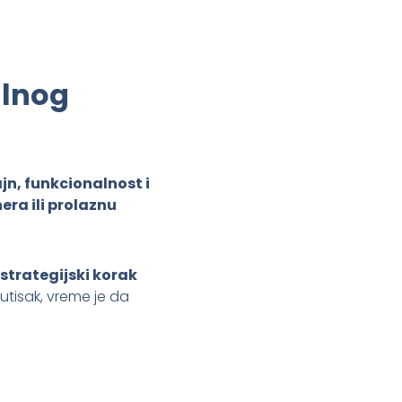
alnog
jn, funkcionalnost i
ra ili prolaznu
strategijski korak
 utisak, vreme je da