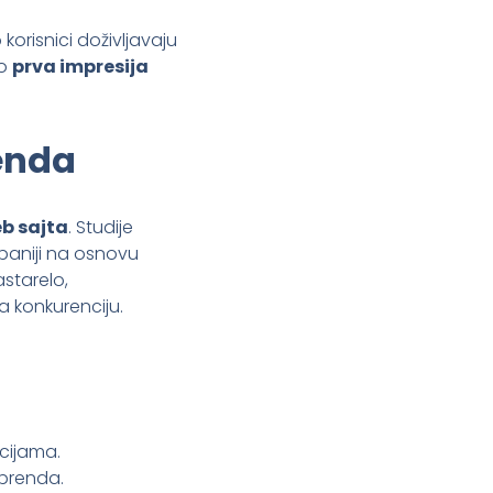
korisnici doživljavaju
ko
prva impresija
renda
b sajta
. Studije
paniji na osnovu
astarelo,
a konkurenciju.
acijama.
 brenda.