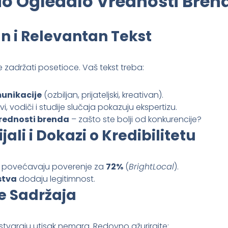
ao Ogledalo Vrednosti Bren
n i Relevantan Tekst
 zadržati posetioce. Vaš tekst treba:
unikacije
(ozbiljan, prijateljski, kreativan).
i, vodiči i studije slučaja pokazuju ekspertizu.
prednosti brenda
– zašto ste bolji od konkurencije?
ali i Dokazi o Kredibilitetu
povećavaju poverenje za
72%
(
BrightLocal
).
rstva
dodaju legitimnost.
e Sadržaja
stvaraju utisak nemara. Redovno ažurirajte: