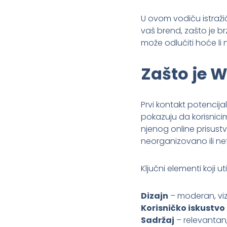
U ovom vodiču istražić
vaš brend, zašto je b
može odlučiti hoće li ne
Zašto je W
Prvi kontakt potencij
pokazuju da korisnic
njenog online prisustv
neorganizovano ili nef
Ključni elementi koji 
Dizajn
– moderan, viz
Korisničko iskustvo
Sadržaj
– relevantan,