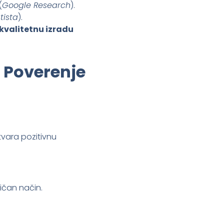
(
Google Research
).
tista
).
kvalitetnu izradu
a Poverenje
tvara pozitivnu
ičan način.