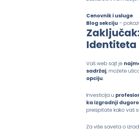
Cenovnik i usluge
.
Blog sekciju
– pokazu
Zaključak:
Identiteta
Vaš web sajt je
najmo
sadržaj
, možete utica
opciju
.
Investicija u
profesio
ka izgradnji dugoro
preispitate kako vaš s
Za više saveta o izra