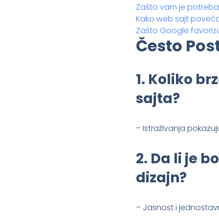
Zašto vam je potreban
Kako web sajt povećav
Zašto Google favoriz
Često Pos
1.
Koliko br
sajta?
– Istraživanja pokazu
2.
Da li je 
dizajn?
– Jasnost i jednostav