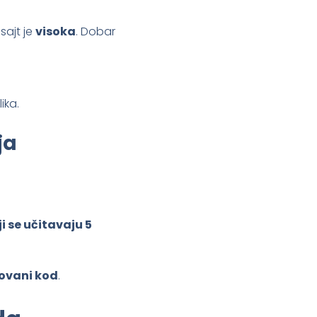
sajt je
visoka
. Dobar
ika.
ja
i se učitavaju 5
zovani kod
.