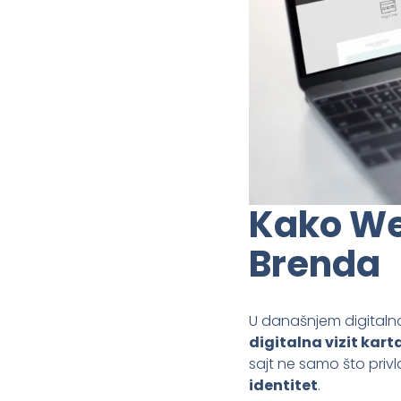
Kako Web
Brenda
U današnjem digital
digitalna vizit kart
sajt ne samo što priv
identitet
.