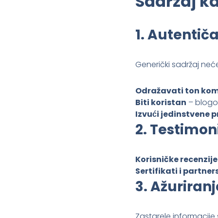
Sadržaj k
1.
Autentiča
Generički sadržaj neće
Odražavati ton kom
Biti koristan
– blogov
Izvući jedinstvene 
2.
Testimonij
Korisničke recenzije
Sertifikati i partne
3.
Ažuriranj
Zastarele informacije 