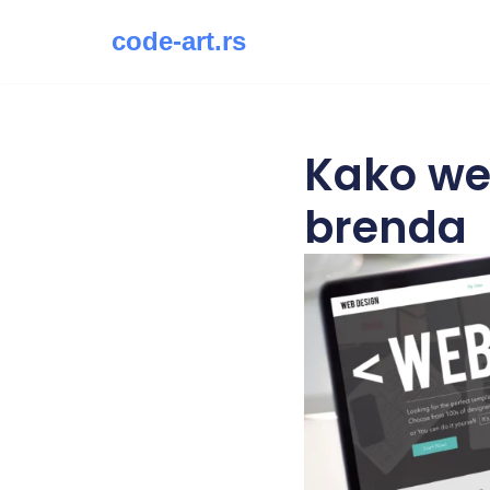
code-art.rs
Скочи
на
садржај
Kako web
brenda