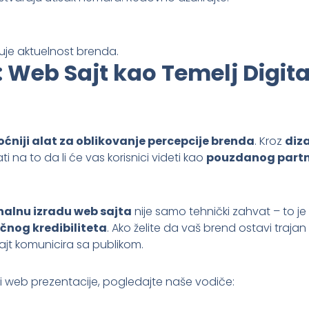
je aktuelnost brenda.
 Web Sajt kao Temelj Digit
ćniji alat za oblikovanje percepcije brenda
. Kroz
diza
ti na to da li će vas korisnici videti kao
pouzdanog partne
nalnu izradu web sajta
nije samo tehnički zahvat – to je
čnog kredibiliteta
. Ako želite da vaš brend ostavi trajan
ajt komunicira sa publikom.
di web prezentacije, pogledajte naše vodiče: