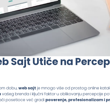
 Sajt Utiče na Percep
nom dobu,
web sajt
je mnogo više od prostog online katal
a
vašeg brenda i ključni faktor u oblikovanju percepcije po
lači posetioce već gradi
poverenje, profesionalizam i p