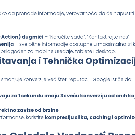
lako da pronađe informacije, verovatnoća da će napustiti 
-Action) dugmići
– "Naručite sada", "Kontaktirajte nas".
menija
– sve bitne informacije dostupne u maksimalno tri kl
prilagođen za mobilne uređaje, tablete i desktop.
itavanja i Tehnička Optimizaci
smanjuje konverzije već šteti reputaciji. Google ističe da:
avaju za 1 sekundu imaju 3x veću konverziju od onih koj
ektno zavise od brzine
.
rformanse, koristite
kompresiju slika, caching i optimi