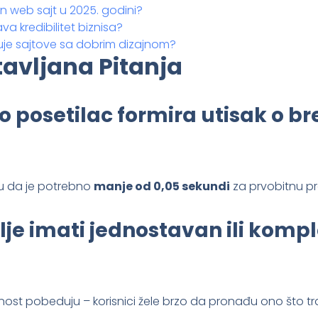
 web sajt u 2025. godini?
a kredibilitet biznisa?
uje sajtove sa dobrim dizajnom?
tavljana Pitanja
zo posetilac formira utisak o b
ju da je potrebno
manje od 0,05 sekundi
za prvobitnu p
bolje imati jednostavan ili kom
nost pobeduju – korisnici žele brzo da pronađu ono što tr