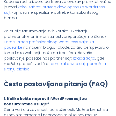
Kada se radi o izboru partnera za ovakav projektat, važno
je znati
kako izabrati pravog developera za WordPress
sajt
koji razume specifične potrebe konsultantskog
biznisa.
Za dublje razumevanje svih koraka u kreiranju
profesionalne online prisutnosti, preporučujemo članak
Koraci izrade profesionalnog WordPress sajta za
početnike
na našem blogu. Takođe, za širu perspektivu o
tome kako web sajt može da transformiše vaše
poslovanje, posetite naš partner sajt,
Izrada Sajta
, gde
možete pronaći vodič o
tome kako web sajt pomaže u
širenju biznisa
.
Često postavljana pitanja (FAQ)
1. Koliko košta napraviti WordPress sajt za
konsultantske usluge?
Cena varira u zavisnosti od složenosti. Možete krenuti sa
osnovnim temama i neophodnim pluginovima uz