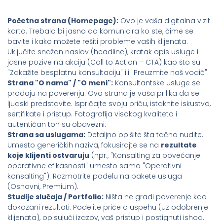
Početna strana (Homepage):
Ovo je vaša digitalna vizit
karta. Trebalo bi jasno da komunicira ko ste, čime se
bavite i kako možete rešiti probleme vaših klijenata.
Uključite snažan naslov (headline), kratak opis usluge i
jasne pozive na akciju (Call to Action – CTA) kao što su
"Zakažite besplatnu konsultaciju" ili "Preuzmite naš vodič".
Strana "O nama" / "O meni":
Konsultantske usluge se
prodaju na poverenju. Ova strana je vaša prilika da se
ljudski predstavite. Ispričajte svoju priču, istaknite iskustvo,
sertifikate i pristup. Fotografija visokog kvaliteta i
autentičan ton su obavezni.
Strana sa uslugama:
Detaljno opišite šta tačno nudite.
Umesto generičkih naziva, fokusirajte se na
rezultate
koje klijenti ostvaruju
(npr., "Konsalting za povećanje
operativne efikasnosti" umesto samo "Operativni
konsalting"). Razmotrite podelu na pakete usluga
(Osnovni, Premium).
Studije slučaja / Portfolio:
Ništa ne gradi poverenje kao
dokazani rezultati. Podelite priče o uspehu (uz odobrenje
klijenata), opisujući izazov, vaš pristup i postignuti ishod.