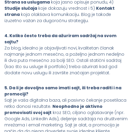
Strana sa uslugama
koja jasno opisuje ponudu, 4)
Studije slučaja
koje dokazuju vrednost i 5)
Kontakt
strana
koja olakšava komunikaciju. Blog je takođe
izuzetno važan za dugoročnu strategiju.
4. Koliko često treba da ažuriram sadržaj na svom
sajtu?
Za blog, idealno je objavljivati novi, kvalitetan članak
najmanje jednom mesečno, a poželjno jednom nedeljno
ili dva puta mesečno za bolji SEO. Ostali statični sadržaj
(kao što su usluge ili portfolio) treba ažurirati kad god
dodate novu uslugu ili završite značajan projektat.
5. Da li je dovoljno samo imati sajt, ili treba raditi i na
promociji?
Sajt je vaša digitalna baza, ali pasivno čekanje posetilaca
retko donosi rezultate.
Neophodno je aktivno
promovisati svoj sajt
kroz SEO, ciljano oglašavanje (npr.
Google Ads, LinkedIn Ads), deljenje sadržaja na društvenim
mrežama i email marketing. Sajt je alat, a promocija je
način da do njega dovedete svoje idealne klijente.