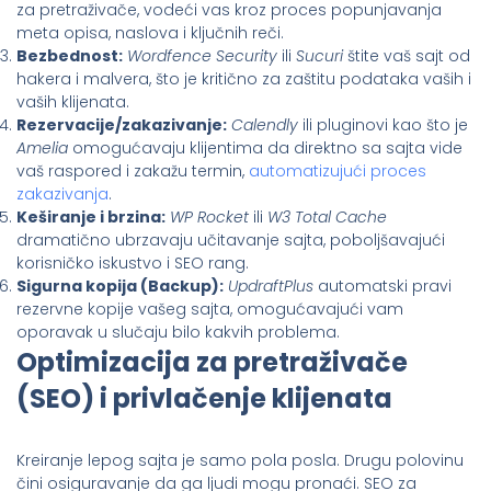
za pretraživače, vodeći vas kroz proces popunjavanja
meta opisa, naslova i ključnih reči.
Bezbednost:
Wordfence Security
ili
Sucuri
štite vaš sajt od
hakera i malvera, što je kritično za zaštitu podataka vaših i
vaših klijenata.
Rezervacije/zakazivanje:
Calendly
ili pluginovi kao što je
Amelia
omogućavaju klijentima da direktno sa sajta vide
vaš raspored i zakažu termin,
automatizujući proces
zakazivanja
.
Keširanje i brzina:
WP Rocket
ili
W3 Total Cache
dramatično ubrzavaju učitavanje sajta, poboljšavajući
korisničko iskustvo i SEO rang.
Sigurna kopija (Backup):
UpdraftPlus
automatski pravi
rezervne kopije vašeg sajta, omogućavajući vam
oporavak u slučaju bilo kakvih problema.
Optimizacija za pretraživače
(SEO) i privlačenje klijenata
Kreiranje lepog sajta je samo pola posla. Drugu polovinu
čini osiguravanje da ga ljudi mogu pronaći. SEO za