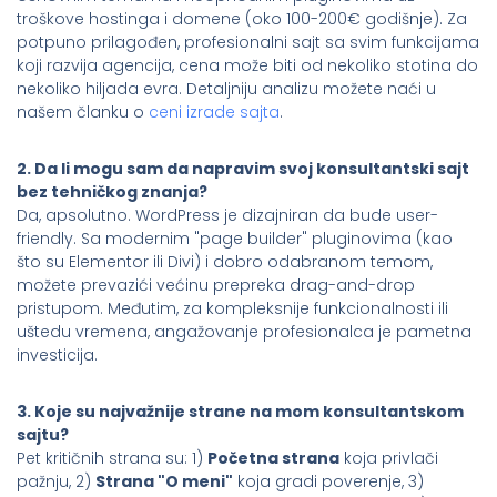
troškove hostinga i domene (oko 100-200€ godišnje). Za
potpuno prilagođen, profesionalni sajt sa svim funkcijama
koji razvija agencija, cena može biti od nekoliko stotina do
nekoliko hiljada evra. Detaljniju analizu možete naći u
našem članku o
ceni izrade sajta
.
2. Da li mogu sam da napravim svoj konsultantski sajt
bez tehničkog znanja?
Da, apsolutno. WordPress je dizajniran da bude user-
friendly. Sa modernim "page builder" pluginovima (kao
što su Elementor ili Divi) i dobro odabranom temom,
možete prevazići većinu prepreka drag-and-drop
pristupom. Međutim, za kompleksnije funkcionalnosti ili
uštedu vremena, angažovanje profesionalca je pametna
investicija.
3. Koje su najvažnije strane na mom konsultantskom
sajtu?
Pet kritičnih strana su: 1)
Početna strana
koja privlači
pažnju, 2)
Strana "O meni"
koja gradi poverenje, 3)