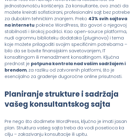
jednostavnošću korišćenja. Za konsultante, ovo znači da
možete kreirati sofisticirani, profesionalni sajt bez potrebe
za dubokim tehničkim znanjem. Preko
43% svih sajtova
na internetu
pokreće WordPress, što govori o njegovoj
stabilnosti i širokoj podršci. Kao open-source platforma,
nudi ogromnu biblioteku dodataka (pluginova) i tema
koje možete prilagoditi svojim specifičnim potrebama –
bilo da se bavite finansijskim savetovanjem, IT
konsaltingom ili menadžment konsaltingom. Ključna
prednost je
potpuna kontrola nad vašim sadržajem i
brendom
, za razliku od zatvorenih platformi, što je
esencijalno za građenje dugoročne online prisutnosti.
Planiranje strukture i sadržaja
vašeg konsultantskog sajta
Pre nego što dodirnete WordPress, ključno je imati jasan
plan. Struktura vašeg sajta treba da vodi posetioca ka
cilju – zakazivanju konsultacije ili upitu.