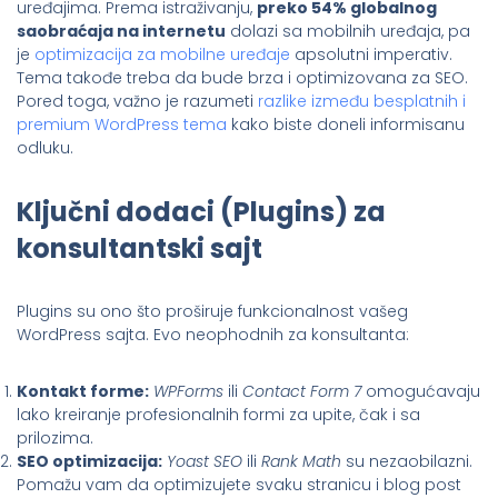
uređajima. Prema istraživanju,
preko 54% globalnog
saobraćaja na internetu
dolazi sa mobilnih uređaja, pa
je
optimizacija za mobilne uređaje
apsolutni imperativ.
Tema takođe treba da bude brza i optimizovana za SEO.
Pored toga, važno je razumeti
razlike između besplatnih i
premium WordPress tema
kako biste doneli informisanu
odluku.
Ključni dodaci (Plugins) za
konsultantski sajt
Plugins su ono što proširuje funkcionalnost vašeg
WordPress sajta. Evo neophodnih za konsultanta:
Kontakt forme:
WPForms
ili
Contact Form 7
omogućavaju
lako kreiranje profesionalnih formi za upite, čak i sa
prilozima.
SEO optimizacija:
Yoast SEO
ili
Rank Math
su nezaobilazni.
Pomažu vam da optimizujete svaku stranicu i blog post