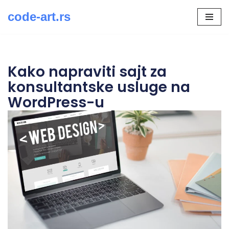
code-art.rs
Скочи
на
садржај
Kako napraviti sajt za
konsultantske usluge na
WordPress-u