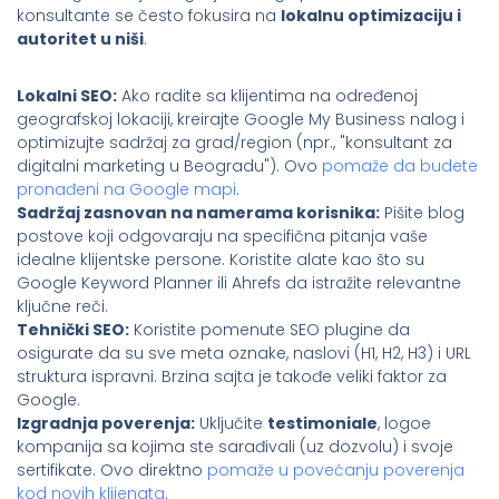
konsultante se često fokusira na
lokalnu optimizaciju i
autoritet u niši
.
Lokalni SEO:
Ako radite sa klijentima na određenoj
geografskoj lokaciji, kreirajte Google My Business nalog i
optimizujte sadržaj za grad/region (npr., "konsultant za
digitalni marketing u Beogradu"). Ovo
pomaže da budete
pronađeni na Google mapi
.
Sadržaj zasnovan na namerama korisnika:
Pišite blog
postove koji odgovaraju na specifična pitanja vaše
idealne klijentske persone. Koristite alate kao što su
Google Keyword Planner ili Ahrefs da istražite relevantne
ključne reči.
Tehnički SEO:
Koristite pomenute SEO plugine da
osigurate da su sve meta oznake, naslovi (H1, H2, H3) i URL
struktura ispravni. Brzina sajta je takođe veliki faktor za
Google.
Izgradnja poverenja:
Uključite
testimoniale
, logoe
kompanija sa kojima ste sarađivali (uz dozvolu) i svoje
sertifikate. Ovo direktno
pomaže u povećanju poverenja
kod novih klijenata
.