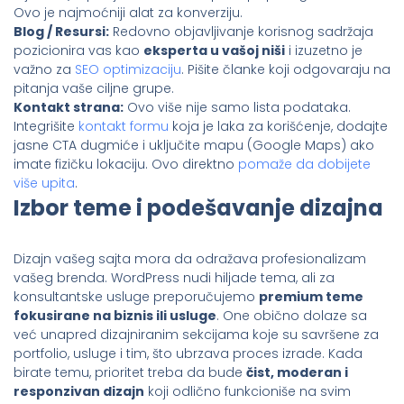
Ovo je najmoćniji alat za konverziju.
Blog / Resursi:
Redovno objavljivanje korisnog sadržaja
pozicionira vas kao
eksperta u vašoj niši
i izuzetno je
važno za
SEO optimizaciju
. Pišite članke koji odgovaraju na
pitanja vaše ciljne grupe.
Kontakt strana:
Ovo više nije samo lista podataka.
Integrišite
kontakt formu
koja je laka za korišćenje, dodajte
jasne CTA dugmiće i uključite mapu (Google Maps) ako
imate fizičku lokaciju. Ovo direktno
pomaže da dobijete
više upita
.
Izbor teme i podešavanje dizajna
Dizajn vašeg sajta mora da odražava profesionalizam
vašeg brenda. WordPress nudi hiljade tema, ali za
konsultantske usluge preporučujemo
premium teme
fokusirane na biznis ili usluge
. One obično dolaze sa
već unapred dizajniranim sekcijama koje su savršene za
portfolio, usluge i tim, što ubrzava proces izrade. Kada
birate temu, prioritet treba da bude
čist, moderan i
responzivan dizajn
koji odlično funkcioniše na svim