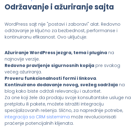
Održavanje i ažuriranje sajta
WordPress sajt nije "postavi i zaboravi" alat. Redovno
održavanje je ključno za bezbednost, performanse i
kontinuiranu efikasnost. Ovo uključuje:
Ažuriranje WordPress jezgra, tema i plugina
na
najnovije verzije.
Redovno pravljenje sigurnosnih kopija
pre svakog
većeg ažuriranja.
Proveru funkcionalnosti formi i linkova
.
Kontinuirano dodavanje novog, svežeg sadržaja
na
blog kako biste održali relevanciju i autoritet.
Za one koji žele da prodaju svoje konsultantske usluge na
pretplatu ili pakete, možete istražiti integraciju
specijalizovanih rešenja. Slično, za naprednije potrebe,
integracija sa CRM sistemima
može revolucionisati
praćenje potencijalnih klijenata.