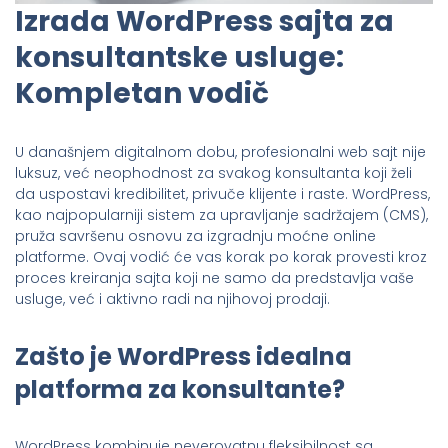
Izrada WordPress sajta za
konsultantske usluge:
Kompletan vodič
U današnjem digitalnom dobu, profesionalni web sajt nije
luksuz, već neophodnost za svakog konsultanta koji želi
da uspostavi kredibilitet, privuče klijente i raste. WordPress,
kao najpopularniji sistem za upravljanje sadržajem (CMS),
pruža savršenu osnovu za izgradnju moćne online
platforme. Ovaj vodić će vas korak po korak provesti kroz
proces kreiranja sajta koji ne samo da predstavlja vaše
usluge, već i aktivno radi na njihovoj prodaji.
Zašto je WordPress idealna
platforma za konsultante?
WordPress kombinuje neverovatnu fleksibilnost sa