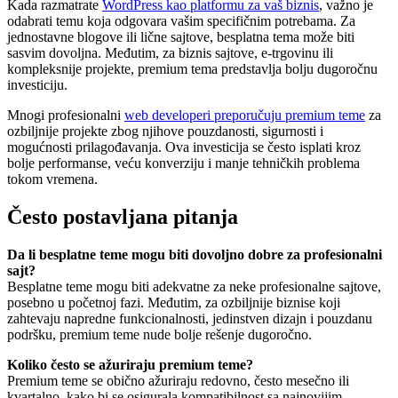
Kada razmatrate
WordPress kao platformu za vaš biznis
, važno je
odabrati temu koja odgovara vašim specifičnim potrebama. Za
jednostavne blogove ili lične sajtove, besplatna tema može biti
sasvim dovoljna. Međutim, za biznis sajtove, e-trgovinu ili
kompleksnije projekte, premium tema predstavlja bolju dugoročnu
investiciju.
Mnogi profesionalni
web developeri preporučuju premium teme
za
ozbiljnije projekte zbog njihove pouzdanosti, sigurnosti i
mogućnosti prilagođavanja. Ova investicija se često isplati kroz
bolje performanse, veću konverziju i manje tehničkih problema
tokom vremena.
Često postavljana pitanja
Da li besplatne teme mogu biti dovoljno dobre za profesionalni
sajt?
Besplatne teme mogu biti adekvatne za neke profesionalne sajtove,
posebno u početnoj fazi. Međutim, za ozbiljnije biznise koji
zahtevaju napredne funkcionalnosti, jedinstven dizajn i pouzdanu
podršku, premium teme nude bolje rešenje dugoročno.
Koliko često se ažuriraju premium teme?
Premium teme se obično ažuriraju redovno, često mesečno ili
kvartalno, kako bi se osigurala kompatibilnost sa najnovijim