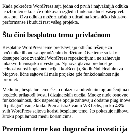
Kada pokrećete WordPress sajt, jedna od prvih i najvažnijih odluka
je izbor teme koja će oblikovati izgled i funkcionalnost vašeg veb
prostora. Ova odluka može značajno uticati na korisničko iskustvo,
performanse i budući rast vašeg projekta.
Šta čini besplatnu temu privlačnom
Besplatne WordPress teme predstavljaju odlično rešenje za
početnike ili one sa ograničenim budžetom. Ove teme su lako
dostupne kroz zvanični WordPress repozitorijum i ne zahtevaju
nikakvu finansijsku investiciju. Njihova glavna prednost je
jednostavnost implementacije i korišćenja, što ih čini idealnim za
blogove, lične sajtove ili male projekte gde funkcionalnost nije
prioritet.
Međutim, besplatne teme često dolaze sa određenim ograničenjima u
pogledu prilagodljivosti i dizajnerskih opcija. Mnoge nude osnovne
funkcionalnosti, dok naprednije opcije zahtevaju dodatne plug-inove
ili prilagođavanje koda. Prema istraživanju W3Techs, preko 43%
svih WordPress sajtova koristi besplatne teme, što pokazuje njihovu
široku popularnost među korisnicima.
Premium teme kao dugoročna investicija