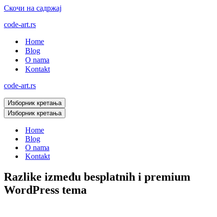
Скочи на садржај
code-art.rs
Home
Blog
O nama
Kontakt
code-art.rs
Изборник кретања
Изборник кретања
Home
Blog
O nama
Kontakt
Razlike između besplatnih i premium
WordPress tema