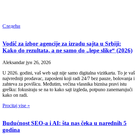
Следећи
Vodič za izbor agencije za izradu sajta u Srbiji:
Kako do rezultata, a ne samo do „lepe slike“ (2026)
Aleksandar
јун 26, 2026
U 2026. godini, vaš web sajt nije samo digitalna vizitkarta. To je vaš
najvredniji prodavac, zaposleni koji radi 24/7 bez pauze, bolovanja i
zahteva za povišicu. Međutim, većina vlasnika biznisa pravi istu
grešku: fokusiraju se na to kako sajt izgleda, potpuno zanemarujući
kako on radi.
Procitaj vise »
Budućnost SEO-a i AI: šta nas čeka u narednih 5
godina