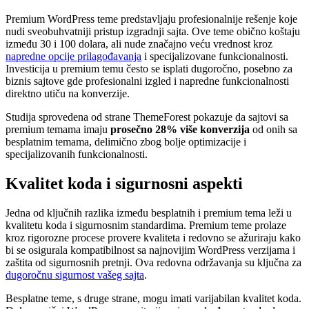
Premium WordPress teme predstavljaju profesionalnije rešenje koje
nudi sveobuhvatniji pristup izgradnji sajta. Ove teme obično koštaju
između 30 i 100 dolara, ali nude značajno veću vrednost kroz
napredne opcije prilagođavanja
i specijalizovane funkcionalnosti.
Investicija u premium temu često se isplati dugoročno, posebno za
biznis sajtove gde profesionalni izgled i napredne funkcionalnosti
direktno utiču na konverzije.
Studija sprovedena od strane ThemeForest pokazuje da sajtovi sa
premium temama imaju
prosečno 28% više konverzija
od onih sa
besplatnim temama, delimično zbog bolje optimizacije i
specijalizovanih funkcionalnosti.
Kvalitet koda i sigurnosni aspekti
Jedna od ključnih razlika između besplatnih i premium tema leži u
kvalitetu koda i sigurnosnim standardima. Premium teme prolaze
kroz rigorozne procese provere kvaliteta i redovno se ažuriraju kako
bi se osigurala kompatibilnost sa najnovijim WordPress verzijama i
zaštita od sigurnosnih pretnji. Ova redovna održavanja su ključna za
dugoročnu sigurnost vašeg sajta
.
Besplatne teme, s druge strane, mogu imati varijabilan kvalitet koda.