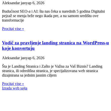
Aleksandar
јануар 6, 2026
Budućnost SEO-a i AI: šta nas čeka u narednih 5 godina Digitalni
pejzaž se menja brže nego ikada pre, a na samom središtu ove
transformacije
Procitaj vise »
Vodič za pravljenje landing stranica na WordPress-u
koje konvertuju
Aleksandar
јануар 6, 2026
Šta je Landing Stranica i Zašto je Važna za Vaš Biznis? Landing
stranica, ili odredišna stranica, je specijalizovana web stranica
dizajnirana sa jednim jasnim ciljem
Procitaj vise »
Izrada web sajta