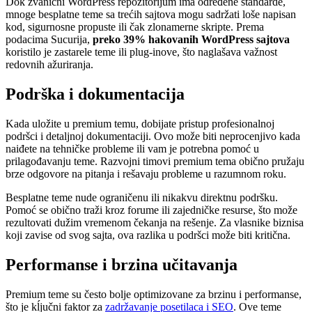
Dok zvanični WordPress repozitorijum ima određene standarde,
mnoge besplatne teme sa trećih sajtova mogu sadržati loše napisan
kod, sigurnosne propuste ili čak zlonamerne skripte. Prema
podacima Sucurija,
preko 39% hakovanih WordPress sajtova
koristilo je zastarele teme ili plug-inove, što naglašava važnost
redovnih ažuriranja.
Podrška i dokumentacija
Kada uložite u premium temu, dobijate pristup profesionalnoj
podršci i detaljnoj dokumentaciji. Ovo može biti neprocenjivo kada
naiđete na tehničke probleme ili vam je potrebna pomoć u
prilagođavanju teme. Razvojni timovi premium tema obično pružaju
brze odgovore na pitanja i rešavaju probleme u razumnom roku.
Besplatne teme nude ograničenu ili nikakvu direktnu podršku.
Pomoć se obično traži kroz forume ili zajedničke resurse, što može
rezultovati dužim vremenom čekanja na rešenje. Za vlasnike biznisa
koji zavise od svog sajta, ova razlika u podršci može biti kritična.
Performanse i brzina učitavanja
Premium teme su često bolje optimizovane za brzinu i performanse,
što je kĺjučni faktor za
zadržavanje posetilaca i SEO
. Ove teme