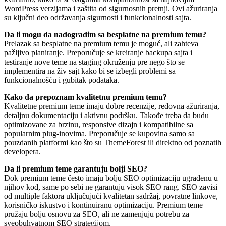
WordPress verzijama i zaštita od sigurnosnih pretnji. Ovi ažuriranja
su ključni deo održavanja sigurnosti i funkcionalnosti sajta.
Da li mogu da nadogradim sa besplatne na premium temu?
Prelazak sa besplatne na premium temu je moguć, ali zahteva
pažljivo planiranje. Preporučuje se kreiranje backupa sajta i
testiranje nove teme na staging okruženju pre nego što se
implementira na živ sajt kako bi se izbegli problemi sa
funkcionalnošću i gubitak podataka.
Kako da prepoznam kvalitetnu premium temu?
Kvalitetne premium teme imaju dobre recenzije, redovna ažuriranja,
detaljnu dokumentaciju i aktivnu podršku. Takođe treba da budu
optimizovane za brzinu, responsive dizajn i kompatibilne sa
popularnim plug-inovima. Preporučuje se kupovina samo sa
pouzdanih platformi kao što su ThemeForest ili direktno od poznatih
developera.
Da li premium teme garantuju bolji SEO?
Dok premium teme često imaju bolju SEO optimizaciju ugrađenu u
njihov kod, same po sebi ne garantuju visok SEO rang. SEO zavisi
od multiple faktora uključujući kvalitetan sadržaj, povratne linkove,
korisničko iskustvo i kontinuiranu optimizaciju. Premium teme
pružaju bolju osnovu za SEO, ali ne zamenjuju potrebu za
sveobuhvatnom SEO strategijom.