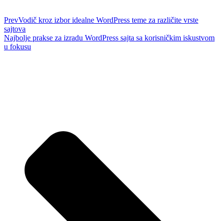
Prev
Vodič kroz izbor idealne WordPress teme za različite vrste
sajtova
Najbolje prakse za izradu WordPress sajta sa korisničkim iskustvom
u fokusu