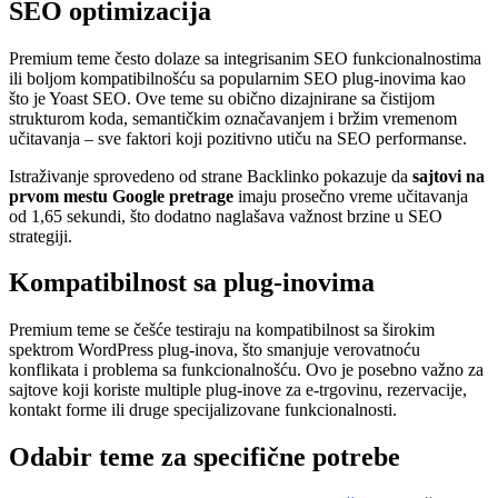
SEO optimizacija
Premium teme često dolaze sa integrisanim SEO funkcionalnostima
ili boljom kompatibilnošću sa popularnim SEO plug-inovima kao
što je Yoast SEO. Ove teme su obično dizajnirane sa čistijom
strukturom koda, semantičkim označavanjem i bržim vremenom
učitavanja – sve faktori koji pozitivno utiču na SEO performanse.
Istraživanje sprovedeno od strane Backlinko pokazuje da
sajtovi na
prvom mestu Google pretrage
imaju prosečno vreme učitavanja
od 1,65 sekundi, što dodatno naglašava važnost brzine u SEO
strategiji.
Kompatibilnost sa plug-inovima
Premium teme se češće testiraju na kompatibilnost sa širokim
spektrom WordPress plug-inova, što smanjuje verovatnoću
konflikata i problema sa funkcionalnošću. Ovo je posebno važno za
sajtove koji koriste multiple plug-inove za e-trgovinu, rezervacije,
kontakt forme ili druge specijalizovane funkcionalnosti.
Odabir teme za specifične potrebe