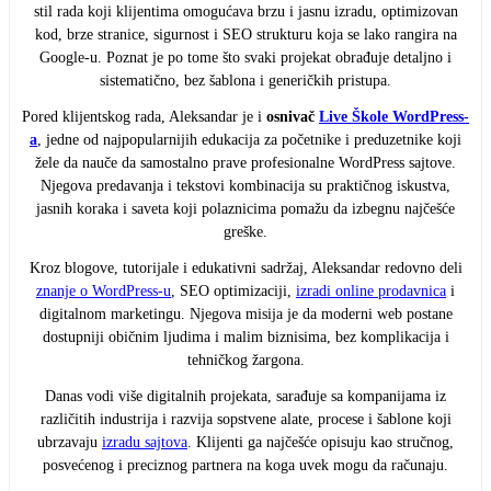
stil rada koji klijentima omogućava brzu i jasnu izradu, optimizovan
kod, brze stranice, sigurnost i SEO strukturu koja se lako rangira na
Google-u. Poznat je po tome što svaki projekat obrađuje detaljno i
sistematično, bez šablona i generičkih pristupa.
Pored klijentskog rada, Aleksandar je i
osnivač
Live Škole WordPress-
a
, jedne od najpopularnijih edukacija za početnike i preduzetnike koji
žele da nauče da samostalno prave profesionalne WordPress sajtove.
Njegova predavanja i tekstovi kombinacija su praktičnog iskustva,
jasnih koraka i saveta koji polaznicima pomažu da izbegnu najčešće
greške.
Kroz blogove, tutorijale i edukativni sadržaj, Aleksandar redovno deli
znanje o WordPress-u
, SEO optimizaciji,
izradi online prodavnica
i
digitalnom marketingu. Njegova misija je da moderni web postane
dostupniji običnim ljudima i malim biznisima, bez komplikacija i
tehničkog žargona.
Danas vodi više digitalnih projekata, sarađuje sa kompanijama iz
različitih industrija i razvija sopstvene alate, procese i šablone koji
ubrzavaju
izradu sajtova
. Klijenti ga najčešće opisuju kao stručnog,
posvećenog i preciznog partnera na koga uvek mogu da računaju.