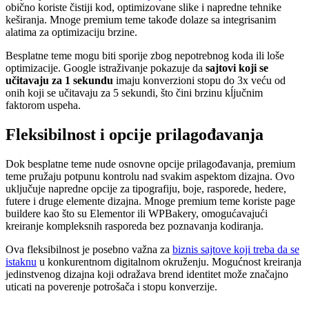
obično koriste čistiji kod, optimizovane slike i napredne tehnike
keširanja. Mnoge premium teme takođe dolaze sa integrisanim
alatima za optimizaciju brzine.
Besplatne teme mogu biti sporije zbog nepotrebnog koda ili loše
optimizacije. Google istraživanje pokazuje da
sajtovi koji se
učitavaju za 1 sekundu
imaju konverzioni stopu do 3x veću od
onih koji se učitavaju za 5 sekundi, što čini brzinu kĺjučnim
faktorom uspeha.
Fleksibilnost i opcije prilagođavanja
Dok besplatne teme nude osnovne opcije prilagođavanja, premium
teme pružaju potpunu kontrolu nad svakim aspektom dizajna. Ovo
uključuje napredne opcije za tipografiju, boje, rasporede, hedere,
futere i druge elemente dizajna. Mnoge premium teme koriste page
buildere kao što su Elementor ili WPBakery, omogućavajući
kreiranje kompleksnih rasporeda bez poznavanja kodiranja.
Ova fleksibilnost je posebno važna za
biznis sajtove koji treba da se
istaknu
u konkurentnom digitalnom okruženju. Mogućnost kreiranja
jedinstvenog dizajna koji odražava brend identitet može značajno
uticati na poverenje potrošača i stopu konverzije.