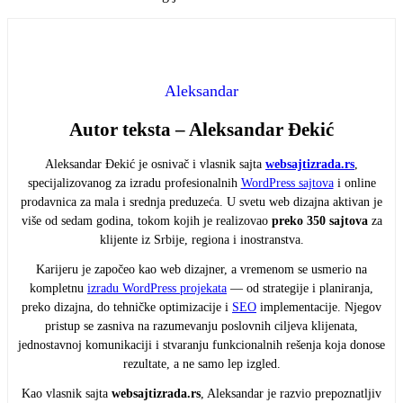
Aleksandar
Autor teksta – Aleksandar Đekić
Aleksandar Đekić je osnivač i vlasnik sajta
websajtizrada.rs
,
specijalizovanog za izradu profesionalnih
WordPress sajtova
i online
prodavnica za mala i srednja preduzeća. U svetu web dizajna aktivan je
više od sedam godina, tokom kojih je realizovao
preko 350 sajtova
za
klijente iz Srbije, regiona i inostranstva.
Karijeru je započeo kao web dizajner, a vremenom se usmerio na
kompletnu
izradu WordPress projekata
— od strategije i planiranja,
preko dizajna, do tehničke optimizacije i
SEO
implementacije. Njegov
pristup se zasniva na razumevanju poslovnih ciljeva klijenata,
jednostavnoj komunikaciji i stvaranju funkcionalnih rešenja koja donose
rezultate, a ne samo lep izgled.
Kao vlasnik sajta
websajtizrada.rs
, Aleksandar je razvio prepoznatljiv