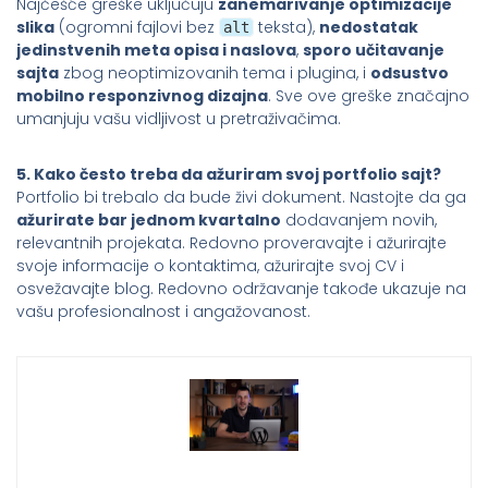
Najčešće greške uključuju
zanemarivanje optimizacije
slika
(ogromni fajlovi bez
teksta),
nedostatak
alt
jedinstvenih meta opisa i naslova
,
sporo učitavanje
sajta
zbog neoptimizovanih tema i plugina, i
odsustvo
mobilno responzivnog dizajna
. Sve ove greške značajno
umanjuju vašu vidljivost u pretraživačima.
5. Kako često treba da ažuriram svoj portfolio sajt?
Portfolio bi trebalo da bude živi dokument. Nastojte da ga
ažurirate bar jednom kvartalno
dodavanjem novih,
relevantnih projekata. Redovno proveravajte i ažurirajte
svoje informacije o kontaktima, ažurirajte svoj CV i
osvežavajte blog. Redovno održavanje takođe ukazuje na
vašu profesionalnost i angažovanost.