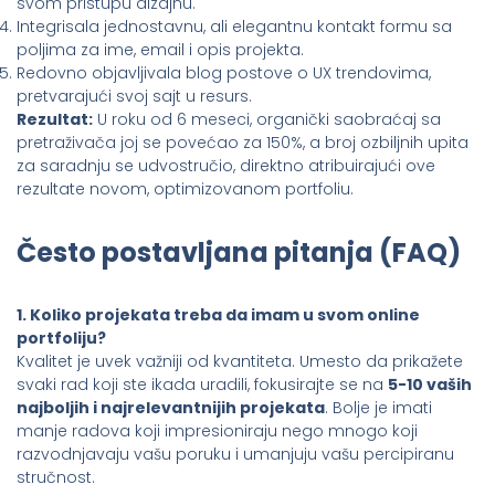
svom pristupu dizajnu.
Integrisala jednostavnu, ali elegantnu kontakt formu sa
poljima za ime, email i opis projekta.
Redovno objavljivala blog postove o UX trendovima,
pretvarajući svoj sajt u resurs.
Rezultat:
U roku od 6 meseci, organički saobraćaj sa
pretraživača joj se povećao za 150%, a broj ozbiljnih upita
za saradnju se udvostručio, direktno atribuirajući ove
rezultate novom, optimizovanom portfoliu.
Često postavljana pitanja (FAQ)
1. Koliko projekata treba da imam u svom online
portfoliju?
Kvalitet je uvek važniji od kvantiteta. Umesto da prikažete
svaki rad koji ste ikada uradili, fokusirajte se na
5-10 vaših
najboljih i najrelevantnijih projekata
. Bolje je imati
manje radova koji impresioniraju nego mnogo koji
razvodnjavaju vašu poruku i umanjuju vašu percipiranu
stručnost.