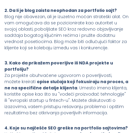
2. Da li je blog zaista neophodan za portfolio sajt?
Blog nije obavezan, ali je izuzetno moćan strateški alat. On
vam omogućava da se pozicionirate kao autoritet u
svojoj oblasti, poboljšate SEO kroz redovno objavljivanje
sadržaja bogatog ključnim rečima i pružite dodatnu
vrednost posetiocima. Blog može biti odlučujući faktor za
klijente koji se kolebaju između vas i konkurencije.
3. Kako da prikažem poverljive ili NDA projekte u
portfoliju?
Za projekte obuhvaćene ugovorom o poverljivosti,
možete kreirati
opise slučaja koji fokusiraju na proces, a
ne na specifične detalje klijenta
. Umesto imena klijenta,
koristite opise kao što su "vodeći proizvođač tehnologije"
ili "evropski startup u fintech-u". Možete diskutovati o
izazovima, vašem pristupu rešavanju problema i opštim
rezultatima bez otkrivanja poverljivih informacija.
4. Koje su najčešće SEO greške na portfolio sajtovima?