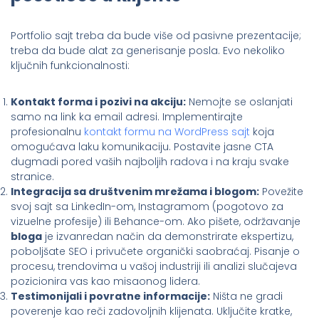
Portfolio sajt treba da bude više od pasivne prezentacije;
treba da bude alat za generisanje posla. Evo nekoliko
ključnih funkcionalnosti:
Kontakt forma i pozivi na akciju:
Nemojte se oslanjati
samo na link ka email adresi. Implementirajte
profesionalnu
kontakt formu na WordPress sajt
koja
omogućava laku komunikaciju. Postavite jasne CTA
dugmadi pored vaših najboljih radova i na kraju svake
stranice.
Integracija sa društvenim mrežama i blogom:
Povežite
svoj sajt sa LinkedIn-om, Instagramom (pogotovo za
vizuelne profesije) ili Behance-om. Ako pišete, održavanje
bloga
je izvanredan način da demonstrirate ekspertizu,
poboljšate SEO i privučete organički saobraćaj. Pisanje o
procesu, trendovima u vašoj industriji ili analizi slučajeva
pozicionira vas kao misaonog lidera.
Testimonijali i povratne informacije:
Ništa ne gradi
poverenje kao reči zadovoljnih klijenata. Uključite kratke,