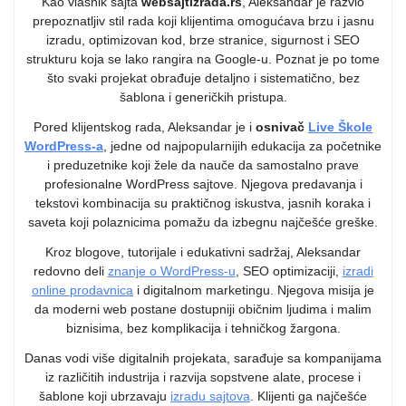
Kao vlasnik sajta
websajtizrada.rs
, Aleksandar je razvio
prepoznatljiv stil rada koji klijentima omogućava brzu i jasnu
izradu, optimizovan kod, brze stranice, sigurnost i SEO
strukturu koja se lako rangira na Google-u. Poznat je po tome
što svaki projekat obrađuje detaljno i sistematično, bez
šablona i generičkih pristupa.
Pored klijentskog rada, Aleksandar je i
osnivač
Live Škole
WordPress-a
, jedne od najpopularnijih edukacija za početnike
i preduzetnike koji žele da nauče da samostalno prave
profesionalne WordPress sajtove. Njegova predavanja i
tekstovi kombinacija su praktičnog iskustva, jasnih koraka i
saveta koji polaznicima pomažu da izbegnu najčešće greške.
Kroz blogove, tutorijale i edukativni sadržaj, Aleksandar
redovno deli
znanje o WordPress-u
, SEO optimizaciji,
izradi
online prodavnica
i digitalnom marketingu. Njegova misija je
da moderni web postane dostupniji običnim ljudima i malim
biznisima, bez komplikacija i tehničkog žargona.
Danas vodi više digitalnih projekata, sarađuje sa kompanijama
iz različitih industrija i razvija sopstvene alate, procese i
šablone koji ubrzavaju
izradu sajtova
. Klijenti ga najčešće