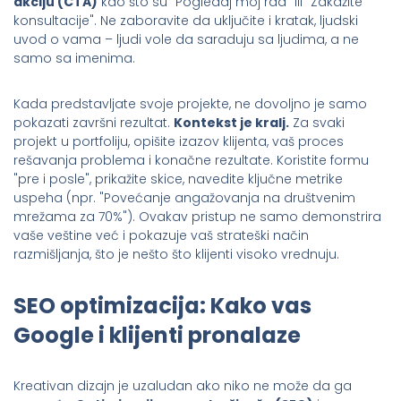
akciju (CTA)
kao što su "Pogledaj moj rad" ili "Zakažite
konsultacije". Ne zaboravite da uključite i kratak, ljudski
uvod o vama – ljudi vole da saraduju sa ljudima, a ne
samo sa imenima.
Kada predstavljate svoje projekte, ne dovoljno je samo
pokazati završni rezultat.
Kontekst je kralj.
Za svaki
projekt u portfoliju, opišite izazov klijenta, vaš proces
rešavanja problema i konačne rezultate. Koristite formu
"pre i posle", prikažite skice, navedite ključne metrike
uspeha (npr. "Povećanje angažovanja na društvenim
mrežama za 70%"). Ovakav pristup ne samo demonstrira
vaše veštine već i pokazuje vaš strateški način
razmišljanja, što je nešto što klijenti visoko vrednuju.
SEO optimizacija: Kako vas
Google i klijenti pronalaze
Kreativan dizajn je uzaludan ako niko ne može da ga