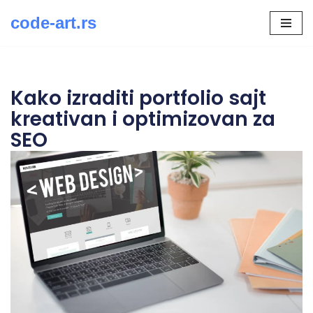
code-art.rs
Скочи
на
садржај
Kako izraditi portfolio sajt
kreativan i optimizovan za
SEO