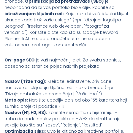
pronađe.
Optimizacija za pretraživače (SEO)
je
neophodna da bi vaš portfolio bio vidljiv. Počnite sa
istraživanjem ključnih reči
. Koje fraze bi vaši idealni klijent
ukucao kada traži vaše usluge? (npr. "dizajner logotipa
Beograd", "freelance web developer", "fotograf za
venčanja"). Koristite alate kao što su Google Keyword
Planner ili Ahrefs da pronađete termine sa dobrim
volumenom pretrage i konkurentnošću.
On-page SEO
je vaš najmoćniji alat. Za svaku stranicu,
posebno za stranice pojedinačnih projekata:
Naslov (Title Tag):
Kreirajte jedinstvene, privlačne
naslove koji uključuju ključnu reč i naziv brenda (npr.
"Dizajn ambalaže za brend čaja | [Vaše Ime]").
Meta opis:
Napišite ubedljiv opis od oko 155 karaktera koji
sumira projekt i podstiče klik.
Naslovi (H1, H2, H3):
Koristite semantičku hijerarhiju. H1
treba da bude naslov projekta, a H2/H3 da strukturiraju
sekcije kao što su "Izazov", "Rešenje", "Rezultati".
Optimizacija slika:
Ovo je kritično za kreativne portfolije.