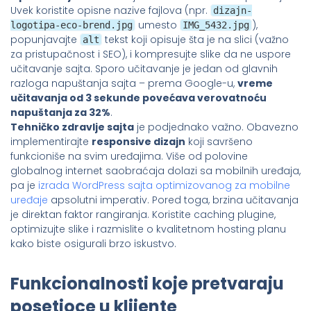
Uvek koristite opisne nazive fajlova (npr.
dizajn-
umesto
),
logotipa-eco-brend.jpg
IMG_5432.jpg
popunjavajte
tekst koji opisuje šta je na slici (važno
alt
za pristupačnost i SEO), i kompresujte slike da ne uspore
učitavanje sajta. Sporo učitavanje je jedan od glavnih
razloga napuštanja sajta – prema Google-u,
vreme
učitavanja od 3 sekunde povećava verovatnoću
napuštanja za 32%
.
Tehničko zdravlje sajta
je podjednako važno. Obavezno
implementirajte
responsive dizajn
koji savršeno
funkcioniše na svim uređajima. Više od polovine
globalnog internet saobraćaja dolazi sa mobilnih uređaja,
pa je
izrada WordPress sajta optimizovanog za mobilne
uređaje
apsolutni imperativ. Pored toga, brzina učitavanja
je direktan faktor rangiranja. Koristite caching plugine,
optimizujte slike i razmislite o kvalitetnom hosting planu
kako biste osigurali brzo iskustvo.
Funkcionalnosti koje pretvaraju
posetioce u klijente