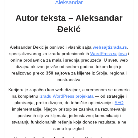
Aleksandar
Autor teksta – Aleksandar
Đekić
Aleksandar Đekić je osnivač i vlasnik sajta
websajtizrada.rs
,
specijalizovanog za izradu profesionalnih
WordPress sajtova
i
online prodavnica za mala i srednja preduzeća. U svetu web
dizajna aktivan je više od sedam godina, tokom kojih je
realizovao
preko 350 sajtova
za klijente iz Srbije, regiona i
inostranstva.
Karijeru je započeo kao web dizajner, a vremenom se usmerio
na kompletnu
izradu WordPress projekata
— od strategije i
planiranja, preko dizajna, do tehničke optimizacije i
SEO
implementacije. Njegov pristup se zasniva na razumevanju
poslovnih ciljeva klijenata, jednostavnoj komunikaciji i
stvaranju funkcionalnih rešenja koja donose rezultate, a ne
samo lep izgled.