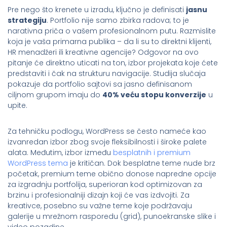
Pre nego što krenete u izradu, ključno je definisati
jasnu
strategiju
. Portfolio nije samo zbirka radova; to je
narativna priča o vašem profesionalnom putu. Razmislite
koja je vaša primarna publika – da li su to direktni klijenti,
HR menadžeri ili kreativne agencije? Odgovor na ovo
pitanje će direktno uticati na ton, izbor projekata koje ćete
predstaviti i čak na strukturu navigacije. Studija slučaja
pokazuje da portfolio sajtovi sa jasno definisanom
ciljnom grupom imaju do
40% veću stopu konverzije
u
upite.
Za tehničku podlogu, WordPress se često nameće kao
izvanredan izbor zbog svoje fleksibilnosti i široke palete
alata. Međutim, izbor između
besplatnih i premium
WordPress tema
je kritičan. Dok besplatne teme nude brz
početak, premium teme obično donose napredne opcije
za izgradnju portfolija, superioran kod optimizovan za
brzinu i profesionalniji dizajn koji će vas izdvojiti. Za
kreativce, posebno su važne teme koje podržavaju
galerije u mrežnom rasporedu (grid), punoekranske slike i
video pozadine.