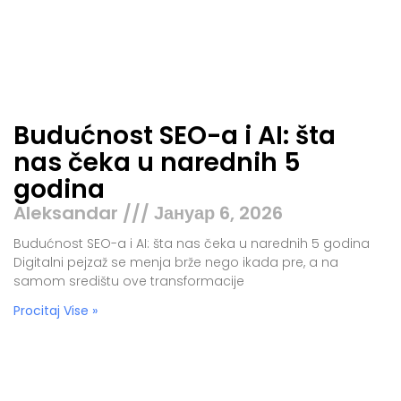
Budućnost SEO-a i AI: šta
nas čeka u narednih 5
godina
Aleksandar
Јануар 6, 2026
Budućnost SEO-a i AI: šta nas čeka u narednih 5 godina
Digitalni pejzaž se menja brže nego ikada pre, a na
samom središtu ove transformacije
Procitaj Vise »