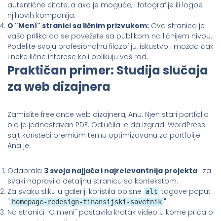
autentične citate, a ako je moguće, i fotografije ili logoe
njihovih kompanija.
O "Mení" stranici sa ličnim prizvukom:
Ova stranica je
vaša prilika da se povežete sa publikom na ličnijem nivou.
Podelite svoju profesionalnu filozofiju, iskustvo i možda čak
i neke lične interese koji oblikuju vaš rad.
Praktičan primer: Studija slučaja
za web dizajnera
Zamislite freelance web dizajnera, Anu. Njen stari portfolio
bio je jednostavan PDF. Odlučila je da izgradi WordPress
sajt koristeći premium temu optimizovanu za portfolije.
Ana je:
Odabrala
3 svoja najjača i najrelevantnija projekta
i za
svaki napravila detaljnu stranicu sa kontekstom.
Za svaku sliku u galeriji koristila opisne
tagove poput
alt
"
".
homepage-redesign-finansijski-savetnik
Na stranici "O meni" postavila kratak video u kome priča o