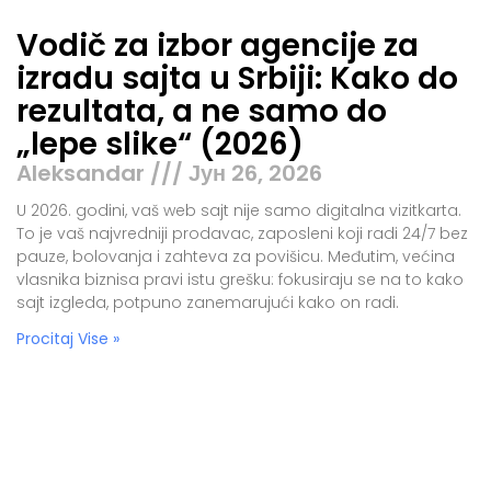
Vodič za izbor agencije za
izradu sajta u Srbiji: Kako do
rezultata, a ne samo do
„lepe slike“ (2026)
Aleksandar
Јун 26, 2026
U 2026. godini, vaš web sajt nije samo digitalna vizitkarta.
To je vaš najvredniji prodavac, zaposleni koji radi 24/7 bez
pauze, bolovanja i zahteva za povišicu. Međutim, većina
vlasnika biznisa pravi istu grešku: fokusiraju se na to kako
sajt izgleda, potpuno zanemarujući kako on radi.
Procitaj Vise »