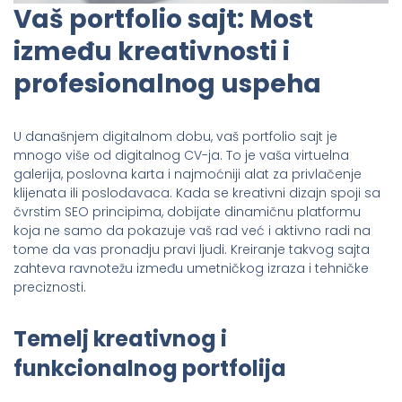
Vaš portfolio sajt: Most
između kreativnosti i
profesionalnog uspeha
U današnjem digitalnom dobu, vaš portfolio sajt je
mnogo više od digitalnog CV-ja. To je vaša virtuelna
galerija, poslovna karta i najmoćniji alat za privlačenje
klijenata ili poslodavaca. Kada se kreativni dizajn spoji sa
čvrstim SEO principima, dobijate dinamičnu platformu
koja ne samo da pokazuje vaš rad već i aktivno radi na
tome da vas pronadju pravi ljudi. Kreiranje takvog sajta
zahteva ravnotežu između umetničkog izraza i tehničke
preciznosti.
Temelj kreativnog i
funkcionalnog portfolija