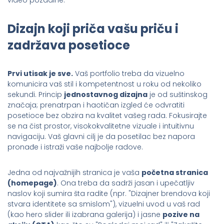
Dizajn koji priča vašu priču i
zadržava posetioce
Prvi utisak je sve.
Vaš portfolio treba da vizuelno
komunicira vaš stil i kompetentnost u roku od nekoliko
sekundi. Princip
jednostavnog dizajna
je od suštinskog
značaja; prenatrpan i haotičan izgled će odvratiti
posetioce bez obzira na kvalitet vašeg rada. Fokusirajte
se na čist prostor, visokokvalitetne vizuale i intuitivnu
navigaciju. Vaš glavni cilj je da posetilac bez napora
pronađe i istraži vaše najbolje radove.
Jedna od najvažnijih stranica je vaša
početna stranica
(homepage)
. Ona treba da sadrži jasan i upečatljiv
naslov koji sumira šta radite (npr. "Dizajner brendova koji
stvara identitete sa smislom"), vizuelni uvod u vaš rad
(kao hero slider ili izabrana galerija) i jasne
pozive na