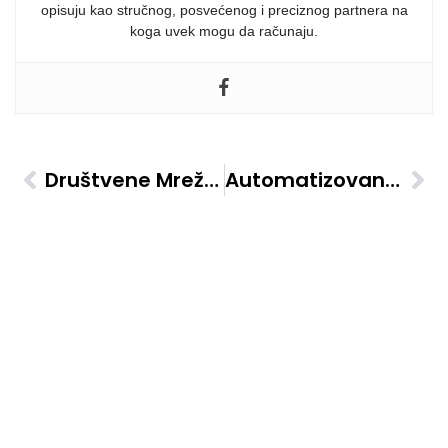
opisuju kao stručnog, posvećenog i preciznog partnera na
koga uvek mogu da računaju.
Društvene Mreže I SEO: Kako Ih Povezati Za Bolje Rezultate
Automatizovani Alati Za Kreiranje Sadržaja Na Društvenim Mrežama