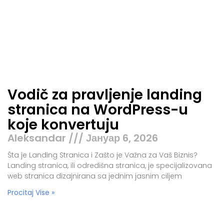
Vodič za pravljenje landing
stranica na WordPress-u
koje konvertuju
Aleksandar
Јануар 6, 2026
Šta je Landing Stranica i Zašto je Važna za Vaš Biznis?
Landing stranica, ili odredišna stranica, je specijalizovana
web stranica dizajnirana sa jednim jasnim ciljem
Procitaj Vise »