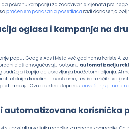
r, da pokrenu kampanju za zadržavanje klijenata pre nego
 sa
praćenjem ponašanja posetilaca
radi donošenja bolji
cija oglasa i kampanja na dr
anje poput Google Ads i Meta već godinama koriste AI za 
predni alati omogućavaju potpunu
automatizaciju re
g sadržaja i kopija do upravljanja budžetom i ciljanja. AI 
ofitabilnijim kanalima i publikama, testira različite varija
 performiraju. Ovo direktno doprinosi
povećanju prometa i
 i automatizovana korisnička 
i su postali prva linija podrške za mnoge kompanije. Oni