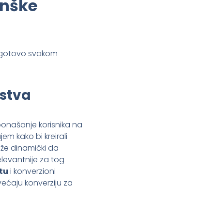
inške
u gotovo svakom
ustva
ponašanje korisnika na
em kako bi kreirali
ože dinamički da
elevantnije za tog
tu
i konverzioni
ećaju konverziju za