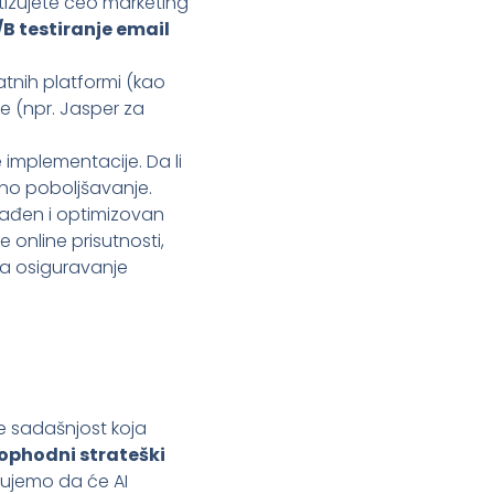
zujete ceo marketing
/B testiranje email
tnih platformi (kao
e (npr. Jasper za
e implementacije. Da li
rano poboljšavanje.
zrađen i optimizovan
 online prisutnosti,
a osiguravanje
je sadašnjost koja
ophodni strateški
kujemo da će AI