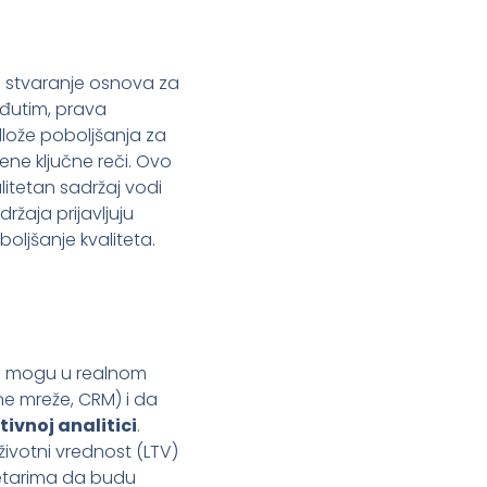
za stvaranje osnova za
eđutim, prava
edlože poboljšanja za
đene ključne reči. Ovo
litetan sadržaj vodi
ržaja prijavljuju
oljšanje kvaliteta.
ku mogu u realnom
ne mreže, CRM) i da
tivnoj analitici
.
životni vrednost (LTV)
rketarima da budu