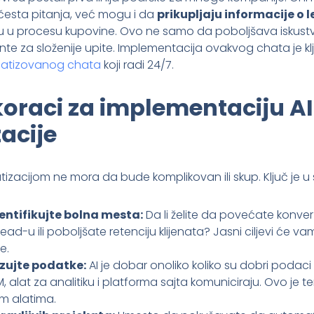
česta pitanja, već mogu i da
prikupljaju informacije o
raju u procesu kupovine. Ovo ne samo da poboljšava iskustv
te za složenije upite. Implementacija ovakvog chata je k
matizovanog chata
koji radi 24/7.
koraci za implementaciju AI
acije
izacijom ne mora da bude komplikovan ili skup. Ključ je u
identifikujte bolna mesta:
Da li želite da povećate konver
ead-u ili poboljšate retenciju klijenata? Jasni ciljevi će 
e.
lizujte podatke:
AI je dobar onoliko koliko su dobri podaci 
 alat za analitiku i platforma sajta komuniciraju. Ovo je t
im alatima.