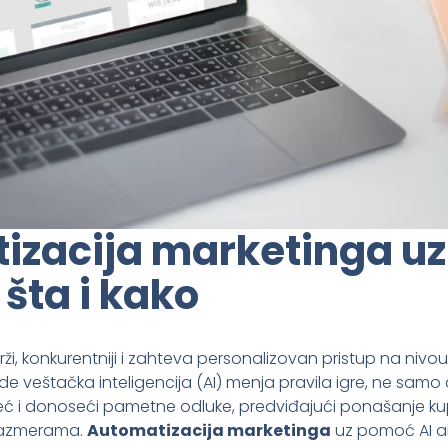
izacija marketinga u
 šta i kako
ži, konkurentniji i zahteva personalizovan pristup na nivou
de veštačka inteligencija (AI) menja pravila igre, ne samo
eć i donoseći pametne odluke, predviđajući ponašanje kup
razmerama.
Automatizacija marketinga
uz pomoć AI al