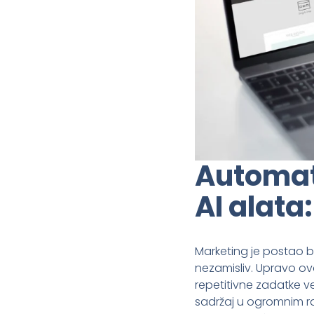
Automat
AI alata:
Marketing je postao br
nezamisliv. Upravo ov
repetitivne zadatke v
sadržaj u ogromnim 