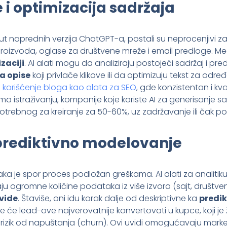
 i optimizacija sadržaja
poput naprednih verzija ChatGPT-a, postali su neprocenjivi 
roizvoda, oglase za društvene mreže i email predloge. M
zaciji
. AI alati mogu da analiziraju postojeći sadržaj i pr
a opise
koji privlače klikove ili da optimizuju tekst za odre
a
korišćenje bloga kao alata za SEO
, gde konzistentan i kva
a istraživanju, kompanije koje koriste AI za generisanje sad
rebnog za kreiranje za 50-60%, uz zadržavanje ili čak pob
 prediktivno modelovanje
a je spor proces podložan greškama. AI alati za analiti
u ogromne količine podataka iz više izvora (sajt, društve
vide
. Štaviše, oni idu korak dalje od deskriptivne ka
predik
će lead-ove najverovatnije konvertovati u kupce, koji je 
oji rizik od napuštanja (churn). Ovi uvidi omogućavaju ma