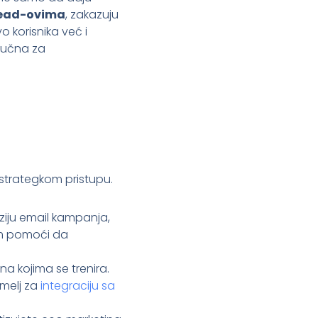
 lead-ovima
, zakazuju
o korisnika već i
ljučna za
 strategkom pristupu.
ziju email kampanja,
vam pomoći da
na kojima se trenira.
emelj za
integraciju sa