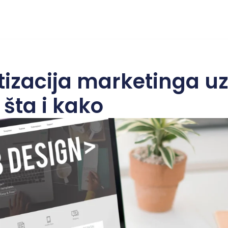
izacija marketinga u
 šta i kako