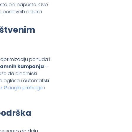
 što oni napuste. Ovo
h poslovnih odluka.
uštvenim
optimizaciju ponuda i
klamnih kampanja
–
može da dinamički
nte oglasa i automatski
z Google pretrage
i
podrška
 ne samo da daju