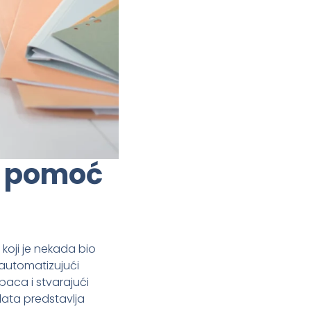
z pomoć
 koji je nekada bio
 automatizujući
aca i stvarajući
ata predstavlja