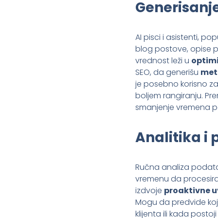
Generisanje
AI pisci i asistenti, 
blog postove, opise p
vrednost leži u
optimi
SEO, da generišu
met
je posebno korisno z
boljem rangiranju. Prem
smanjenje vremena pot
Analitika i
Ručna analiza podatak
vremenu da procesiraj
izdvoje
proaktivne u
Mogu da predvide koje 
klijenta ili kada post