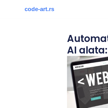
code-art.rs
Скочи
на
садржај
Automat
AI alata: