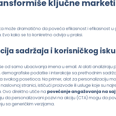
ransformiše ključne market
ata može dramatično da poveća efikasnost i efikasnost 
Evo kako se to konkretno odvija u praksi.
cija sadržaja i korisničkog isk
iše od samo ubacivanja imena u email. AI alati analiziraju 
ne, demografiske podatke i interakcije sa prethodnim sadržaj
za svakog posetioca. Na primer, alat za personalizaciju m
aslovnoj stranici, ističući proizvode ili usluge koje su najr
. Ovo direktno utiče na
povećanje angažovanja na saj
ju da personalizovani pozivi na akciju (CTA) mogu da pov
u sa generičkim verzijama.