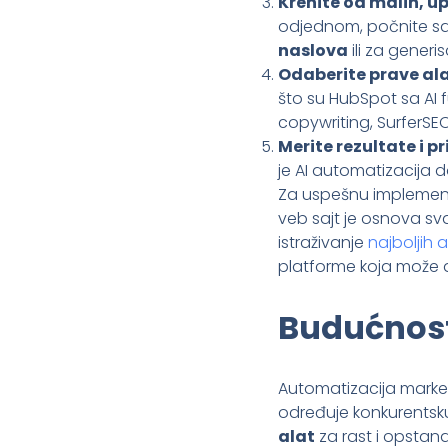
Krenite od malih, up
odjednom, počnite sa 
naslova
ili za generi
Odaberite prave ala
što su HubSpot sa AI 
copywriting, SurferSEO
Merite rezultate i p
je AI automatizacija d
Za uspešnu implementac
veb sajt je osnova sva
istraživanje
najboljih 
platforme koja može d
Budućnost:
Automatizacija marketi
određuje konkurentsku
alat
za rast i opstana