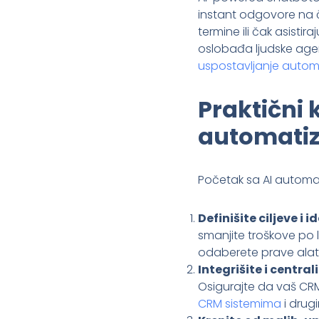
instant odgovore na 
termine ili čak asisti
oslobađa ljudske agen
uspostavljanje auto
Praktični 
automatiz
Početak sa AI automat
Definišite ciljeve i 
smanjite troškove po l
odaberete prave alat
Integrišite i centra
Osigurajte da vaš CRM,
CRM sistemima
i drug