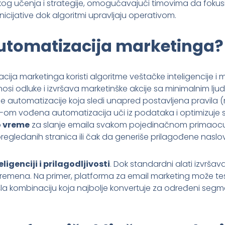
kog učenja i strategije, omogućavajući timovima da fokusi
inicijative dok algoritmi upravljaju operativom.
 automatizacija marketinga?
zacija marketinga koristi algoritme veštačke inteligencije 
osi odluke i izvršava marketinške akcije sa minimalnim lju
ne automatizacije koja sledi unapred postavljena pravila (n
 AI-om vođena automatizacija uči iz podataka i optimizuje 
 vreme
za slanje emaila svakom pojedinačnom primaocu
egledanih stranica ili čak da generiše prilagođene naslov
eligenciji i prilagodljivosti
. Dok standardni alati izvršavaj
emena. Na primer, platforma za email marketing može testir
la kombinaciju koja najbolje konvertuje za određeni segm