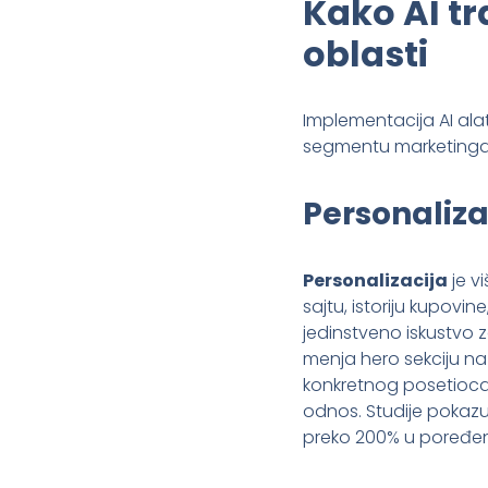
Kako AI t
oblasti
Implementacija AI al
segmentu marketinga. 
Personaliza
Personalizacija
je v
sajtu, istoriju kupovi
jedinstveno iskustvo 
menja hero sekciju na n
konkretnog posetioca
odnos. Studije pokazu
preko 200% u poređenj