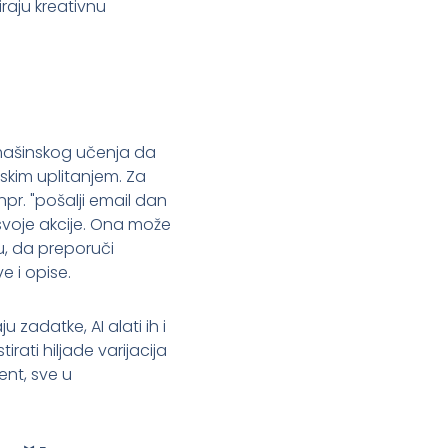
raju kreativnu
i mašinskog učenja da
dskim uplitanjem. Za
pr. "pošalji email dan
svoje akcije. Ona može
, da preporuči
e i opise.
u zadatke, AI alati ih i
ati hiljade varijacija
ent, sve u