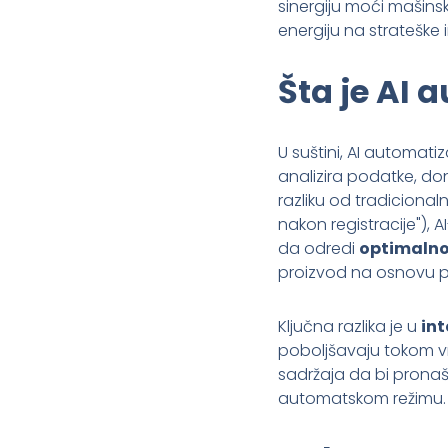
sinergiju moći mašins
energiju na strateške 
Šta je AI
U suštini, AI automati
analizira podatke, don
razliku od tradicional
nakon registracije"),
da odredi
optimalno
proizvod na osnovu pr
Ključna razlika je u
int
poboljšavaju tokom vr
sadržaja da bi pronaš
automatskom režimu.