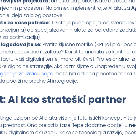
ravljivih projekata:
Umesto da pokušavate da automati
jednim procesom. Na primer, implementirajte AI alat za
A
sanje ideja za blog postove.
te za vaše potrebe:
Tržište je puno opcija, od sveobuhva
funkcijama) do specijalizovanih alata za određene zadatk
 za optimizaciju).
rilagođavajte se:
Pratite ključne metrike (KPI-je) pre i posl
onela očekivane rezultate? Koristite analitiku za kontinui
iju, vaš digitalni temelj mora biti čvrst. Profesionalno i
ke digitalne strategije. Ako razmišljate o unapređenju svoje
agencija za izradu sajta
može biti odlična početna tačka z
a podrži napredne AI integracije.
 AI kao strateški partner
nga uz pomoć AI alata više nije futuristički koncept – to 
 prednost. Ona prelazi iz faze "lepe dodatne opcije" u
ne
k u digitalnom okruženju. Kako se tehnologija razvija, oče