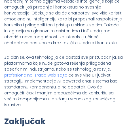
naprednijim tehnologijama veštačke inteligencije koje će
omogućiti još prirodnije i kontekstualno svesnije
konverzacije. Očekuje se da će chatbotovi sve više koristiti
emocionalnu inteligenciju kako bi prepoznali raspoloženje
korisnika i prilagodili ton i pristup u skladu sa tim. Takođe,
integracija sa glasovnim asistentima i IoT uređajima
otvoriće nove mogućnosti za interakciju, čineći
chatbotove dostupnim kroz različite uređaje i kontekste.
Za biznise, ova tehnologija će postati sve pristupačnija, sa
platformama koje nude gotova rešenja prilagođena
specifičnim industrijama. Kako se tehnologija razvija,
profesionalna izrada web sajta
će sve više uključivati i
strategiju implementacije AI-powered chat sistema kao
standardnu komponentu, a ne dodatak. Ovo će
omogućiti čak i manjim preduzećima da konkurišu sa
većim kompanijama u pružanju vrhunskog korisničkog
iskustva.
Zaključak