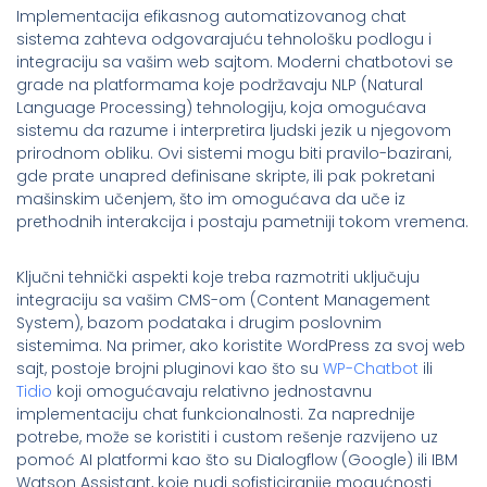
Implementacija efikasnog automatizovanog chat
sistema zahteva odgovarajuću tehnološku podlogu i
integraciju sa vašim web sajtom. Moderni chatbotovi se
grade na platformama koje podržavaju NLP (Natural
Language Processing) tehnologiju, koja omogućava
sistemu da razume i interpretira ljudski jezik u njegovom
prirodnom obliku. Ovi sistemi mogu biti pravilo-bazirani,
gde prate unapred definisane skripte, ili pak pokretani
mašinskim učenjem, što im omogućava da uče iz
prethodnih interakcija i postaju pametniji tokom vremena.
Ključni tehnički aspekti koje treba razmotriti uključuju
integraciju sa vašim CMS-om (Content Management
System), bazom podataka i drugim poslovnim
sistemima. Na primer, ako koristite WordPress za svoj web
sajt, postoje brojni pluginovi kao što su
WP-Chatbot
ili
Tidio
koji omogućavaju relativno jednostavnu
implementaciju chat funkcionalnosti. Za naprednije
potrebe, može se koristiti i custom rešenje razvijeno uz
pomoć AI platformi kao što su Dialogflow (Google) ili IBM
Watson Assistant, koje nudi sofisticiranije mogućnosti