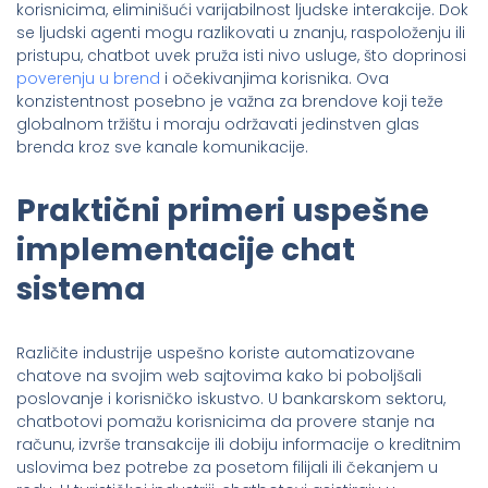
korisnicima, eliminišući varijabilnost ljudske interakcije. Dok
se ljudski agenti mogu razlikovati u znanju, raspoloženju ili
pristupu, chatbot uvek pruža isti nivo usluge, što doprinosi
poverenju u brend
i očekivanjima korisnika. Ova
konzistentnost posebno je važna za brendove koji teže
globalnom tržištu i moraju održavati jedinstven glas
brenda kroz sve kanale komunikacije.
Praktični primeri uspešne
implementacije chat
sistema
Različite industrije uspešno koriste automatizovane
chatove na svojim web sajtovima kako bi poboljšali
poslovanje i korisničko iskustvo. U bankarskom sektoru,
chatbotovi pomažu korisnicima da provere stanje na
računu, izvrše transakcije ili dobiju informacije o kreditnim
uslovima bez potrebe za posetom filijali ili čekanjem u