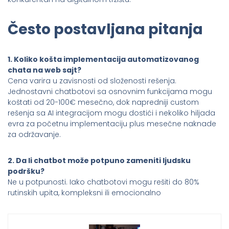
Često postavljana pitanja
1. Koliko košta implementacija automatizovanog
chata na web sajt?
Cena varira u zavisnosti od složenosti rešenja.
Jednostavni chatbotovi sa osnovnim funkcijama mogu
koštati od 20-100€ mesečno, dok napredniji custom
rešenja sa AI integracijom mogu dostići i nekoliko hiljada
evra za početnu implementaciju plus mesečne naknade
za održavanje.
2. Da li chatbot može potpuno zameniti ljudsku
podršku?
Ne u potpunosti. Iako chatbotovi mogu rešiti do 80%
rutinskih upita, kompleksni ili emocionalno