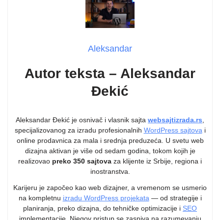
Aleksandar
Autor teksta – Aleksandar
Đekić
Aleksandar Đekić je osnivač i vlasnik sajta
websajtizrada.rs
,
specijalizovanog za izradu profesionalnih
WordPress sajtova
i
online prodavnica za mala i srednja preduzeća. U svetu web
dizajna aktivan je više od sedam godina, tokom kojih je
realizovao
preko 350 sajtova
za klijente iz Srbije, regiona i
inostranstva.
Karijeru je započeo kao web dizajner, a vremenom se usmerio
na kompletnu
izradu WordPress projekata
— od strategije i
planiranja, preko dizajna, do tehničke optimizacije i
SEO
implementacije. Njegov pristup se zasniva na razumevanju