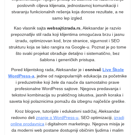
poslovnih ciljeva klijenata, jednostavnoj komunikaciji i
stvaranju funkcionalnih rešenja koja donose rezultate, a ne
samo lep izgled.
Kao vlasnik sajta
websajtizrada.rs
, Aleksandar je razvio
prepoznatljiv stil rada koji klijentima omogućava brzu i jasnu
izradu, optimizovan kod, brze stranice, sigurnost i SEO
strukturu koja se lako rangira na Google-u. Poznat je po tome
što svaki projekat obrađuje detaljno i sistematično, bez
šablona i generičkih pristupa.
Pored klijentskog rada, Aleksandar je i
osnivač
Live Škole
WordPress-a
, jedne od najpopularnijih edukacija za početnike
i preduzetnike koji žele da nauče da samostalno prave
profesionalne WordPress sajtove. Njegova predavanja i
tekstovi kombinacija su praktičnog iskustva, jasnih koraka i
saveta koji polaznicima pomažu da izbegnu najčešće greške.
Kroz blogove, tutorijale i edukativni sadržaj, Aleksandar
redovno deli
znanje o WordPress-u
, SEO optimizaciji,
izradi
online prodavnica
i digitalnom marketingu. Njegova misija je
da moderni web postane dostupniji običnim ljudima i malim