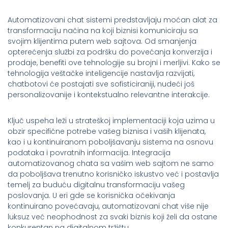
Automatizovani chat sistemi predstavljaju moćan alat za
transformaciju načina na koji biznisi komuniciraju sa
svojim klijentima putem web sajtova. Od smanjenja
opterećenja službi za podršku do povećanja konverzija i
prodaje, benefiti ove tehnologije su brojni i merljivi. Kako se
tehnologija veštačke inteligencije nastavlja razvijati,
chatbotovi će postajati sve sofisticiraniji, nudeći još
personalizovanije i kontekstualno relevantne interakcije.
Ključ uspeha leži u strateškoj implementaciji koja uzima u
obzir specifične potrebe vašeg biznisa i vaših klijenata,
kao i u kontinuiranom poboljšavanju sistema na osnovu
podataka i povratnih informacija. Integracija
automatizovanog chata sa vašim web sajtom ne samo
da poboljšava trenutno korisničko iskustvo već i postavlja
temelj za buduću digitalnu transformaciju vašeg
poslovanja. U eri gde se korisnička očekivanja
kontinuirano povećavaju, automatizovani chat više nije
luksuz već neophodnost za svaki biznis koji želi da ostane
konkurentan na digitalnom tržištu.