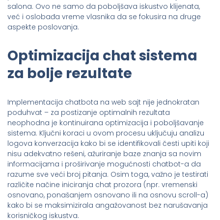
salona. Ovo ne samo da poboljšava iskustvo klijenata,
već i oslobađa vreme vlasnika da se fokusira na druge
aspekte poslovanja.
Optimizacija chat sistema
za bolje rezultate
Implementacija chatbota na web sajt nije jednokratan
poduhvat – za postizanje optimalnih rezultata
neophodna je kontinuirana optimizacija i poboljšavanje
sistema. Ključni koraci u ovom procesu uključuju analizu
logova konverzacija kako bi se identifikovali česti upiti koji
nisu adekvatno rešeni, ažuriranje baze znanja sa novim
informacijama i proširivanje mogućnosti chatbot-a da
razume sve veći broj pitanja. Osim toga, važno je testirati
različite načine iniciranja chat prozora (npr. vremenski
osnovano, ponašanjem osnovano ili na osnovu scroll-a)
kako bi se maksimizirala angažovanost bez narušavanja
korisničkog iskustva.