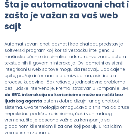
Šta je automatizovani chat i
zašto je važan za vaš web
sajt
Automatizovani chat, poznat i kao chatbot, predstavlja
softverski program koji koristi veštačku inteligenciju i
mašinsko učenje da simulira ljudsku konverzaciju putem
tekstualnih ili govornih interakcija. Ovi pametni asistenti
integrisani u web sajtove mogu da rešavaju uobičajene
upite, pružaju informacije o proizvodima, asistiraju u
procesu kupovine i čak rešavaju jednostavne probleme
bez ljudske intervencije. Prema istraživanju kompanije IBM,
do 85% interakcija sa korisnicima može se rešiti bez
ljudskog agenta
putem dobro dizajniranog chatbot
sistema. Ova tehnologija omogućava biznisima da pruže
neprekidnu podršku korisnicima, čak i van radnog
vremena, što je posebno važno za kompanije sa
globalnom klijentelom ili za one koji posluju u različitim
vremenskim zonama.