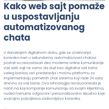
Kako web sajt pomaže
u uspostavljanju
automatizovanog
chata
U današnjem digitalnom dobu, gde se očekivanja
korisnika meri u sekundama, automatizovani chatovi
postali su neizostavan deo moderne online komunikacije.
Vaš web sajt ne samo da služi kao digitalna vizit karta
vašeg biznisa, već predstavlja i moćnu platformu za
implementaciju pametnih chat sistema koji rade 24 sata
dnevno za vaš biznis. Ova tehnologija revolucionisala je
način na koji kompanije komuniciraju sa svojim klijentima,
nudeći trenutne odgovore i personalizovano iskustvo koje
značajno poboljšava zadovoljstvo korisnika.