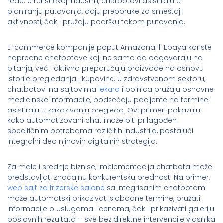
redu. U turističkoj industriji, chatbotovi asistiraju u
planiranju putovanja, daju preporuke za smeštaj i
aktivnosti, čak i pružaju podršku tokom putovanja.
E-commerce kompanije poput Amazona ili Ebaya koriste
napredne chatbotove koji ne samo da odgovaraju na
pitanja, već i aktivno preporučuju proizvode na osnovu
istorije pregledanja i kupovine. U zdravstvenom sektoru,
chatbotovi na sajtovima
lekara
i bolnica pružaju osnovne
medicinske informacije, podsećaju pacijente na termine i
asistiraju u zakazivanju pregleda. Ovi primeri pokazuju
kako automatizovani chat može biti prilagođen
specifičnim potrebama različitih industrija, postajući
integralni deo njihovih digitalnih strategija.
Za male i srednje biznise, implementacija chatbota može
predstavljati značajnu konkurentsku prednost. Na primer,
web sajt za frizerske salone
sa integrisanim chatbotom
može automatski prikazivati slobodne termine, pružati
informacije o uslugama i cenama, čak i prikazivati galeriju
poslovnih rezultata – sve bez direktne intervencije vlasnika