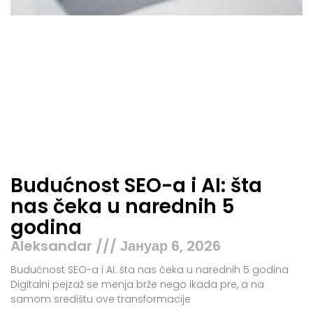
Budućnost SEO-a i AI: šta
nas čeka u narednih 5
godina
Aleksandar
Јануар 6, 2026
Budućnost SEO-a i AI: šta nas čeka u narednih 5 godina
Digitalni pejzaž se menja brže nego ikada pre, a na
samom središtu ove transformacije