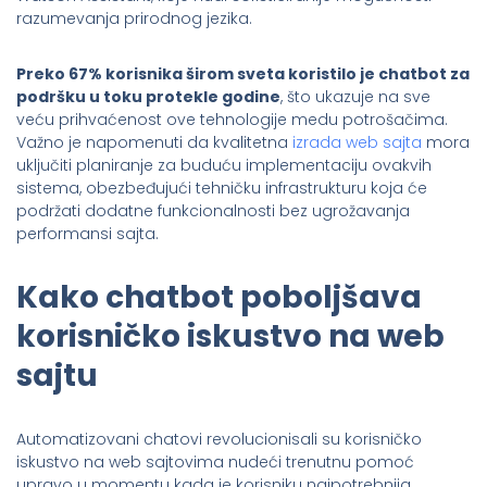
razumevanja prirodnog jezika.
Preko 67% korisnika širom sveta koristilo je chatbot za
podršku u toku protekle godine
, što ukazuje na sve
veću prihvaćenost ove tehnologije medu potrošačima.
Važno je napomenuti da kvalitetna
izrada web sajta
mora
uključiti planiranje za buduću implementaciju ovakvih
sistema, obezbeđujući tehničku infrastrukturu koja će
podržati dodatne funkcionalnosti bez ugrožavanja
performansi sajta.
Kako chatbot poboljšava
korisničko iskustvo na web
sajtu
Automatizovani chatovi revolucionisali su korisničko
iskustvo na web sajtovima nudeći trenutnu pomoć
upravo u momentu kada je korisniku najpotrebnija.