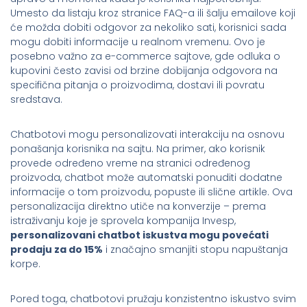
Umesto da listaju kroz stranice FAQ-a ili šalju emailove koji
će možda dobiti odgovor za nekoliko sati, korisnici sada
mogu dobiti informacije u realnom vremenu. Ovo je
posebno važno za e-commerce sajtove, gde odluka o
kupovini često zavisi od brzine dobijanja odgovora na
specifična pitanja o proizvodima, dostavi ili povratu
sredstava.
Chatbotovi mogu personalizovati interakciju na osnovu
ponašanja korisnika na sajtu. Na primer, ako korisnik
provede određeno vreme na stranici određenog
proizvoda, chatbot može automatski ponuditi dodatne
informacije o tom proizvodu, popuste ili slične artikle. Ova
personalizacija direktno utiče na konverzije – prema
istraživanju koje je sprovela kompanija Invesp,
personalizovani chatbot iskustva mogu povećati
prodaju za do 15%
i značajno smanjiti stopu napuštanja
korpe.
Pored toga, chatbotovi pružaju konzistentno iskustvo svim