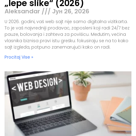
„lepe slike“ (2026)
Aleksandar
Јун 26, 2026
U 2026. godini, vaš web sajt nije samo digitalna vizitkarta.
To je vaš najvredniji prodavac, zaposleni koji radi 24/7 bez
pauze, bolovanja i zahteva za povišicu. Međutim, većina
vlasnika biznisa pravi istu grešku: fokusiraju se na to kako
sajt izgleda, potpuno zanemarujući kako on radi.
Procitaj Vise »