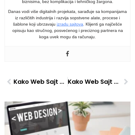
biznisima, bez komplikacija i tehničkog žargona.
Danas vodi više digitalnih projekata, sarađuje sa kompanijama
iz različitih industrija i razvija sopstvene alate, procese i
šablone koji ubrzavaju
izradu sajtova
. Klijenti ga najčešće
opisuju kao stručnog, posvećenog i preciznog partnera na
koga uvek mogu da računaju.
Kako Web Sajt Pomaže U Online Naplati Proizvoda Ili Usluga
Kako Web Sajt Pomaže Da Pokažete Sertifikate I Garancije