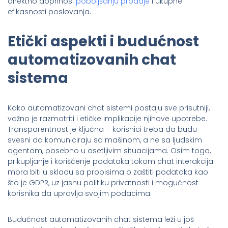
direktno doprinosi
poboljšanju prodaje
i ukupne
efikasnosti poslovanja.
Etički aspekti i budućnost
automatizovanih chat
sistema
Kako automatizovani chat sistemi postaju sve prisutniji,
važno je razmotriti i etičke implikacije njihove upotrebe.
Transparentnost je ključna – korisnici treba da budu
svesni da komuniciraju sa mašinom, a ne sa ljudskim
agentom, posebno u osetljivim situacijama. Osim toga,
prikupljanje i korišćenje podataka tokom chat interakcija
mora biti u skladu sa propisima o zaštiti podataka kao
što je GDPR, uz jasnu politiku privatnosti i mogućnost
korisnika da upravlja svojim podacima.
Budućnost automatizovanih chat sistema leži u još