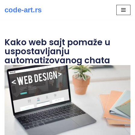
code-art.rs
Скочи
на
садржај
Kako web sajt pomaže u
uspostavljanju
automatizovanog chata