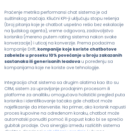
Praćenje metrika performansi chat sistema je od
suštinskog značaja. Kliučni KPI-ji uključuju stopu rešenja
(broj pitanja koje je chatbot uspešno rešio bez eskalacije
na ljudskog agenta), vreme odgovora, zadovoljstvo
korisnika (mereno putem rating sistema nakon svake
konverzacije) i uticaj na konverzije. Prema podacima
kompanije Drift,
kompanije koje koriste chatbotove
zabeleže u proseku 10% povećanje u broju zakazanih
sastanaka ili generisanih leadova
u poređenju sa
kompanijama koje ne koriste ove tehnologije.
Integracija chat sistema sa drugim alatima kao što su
CRM, sistem za upravljanje prodajnim procesom ili
platforme za analitiku omogućava holistički pregled puta
korisnika i identifikovanje tačaka gde chatbot može
najefikasnije da interveniše. Na primer, ako korisnik napusti
proces kupovine na određenom koraku, chatbot može
automatski ponuditi pomoć ili popust kako bi se sprečio
gubitak prodaje. Ova sinergija između različitih sistema