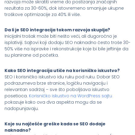
razvoja može skratiti vreme do postizanja značajnih
rezultata za 30-60%, dok istovremeno smanjuje ukupne
troškove optimizacije za 40% ili više.
Da li je SEO integracija tokom razvoja skuplja?
Inicijalni trošak može biti nešto veći, ali dugoročno je
isplativiji. Sajtovi koji dodaju SEO naknadno često troše 30-
50% više na ispravke i rekonstrukcije koje bi bile jeftinije da
su planirane od početka.
Kako SEO integracija utiče na korisničko iskustvo?
SEO i korisničko iskustvo idu ruku pod ruku. Dobar SEO
podrazumeva brze stranice, logičku navigaciju i
relevantan sadržaj – sve što poboljšava iskustvo
posetioca.
Korisničko iskustvo na WordPress sajtu
pokazuje kako ova dva aspekta mogu da se
nadopunjavaju.
Koje su najčešće greške kada se SEO dodaje
naknadno?