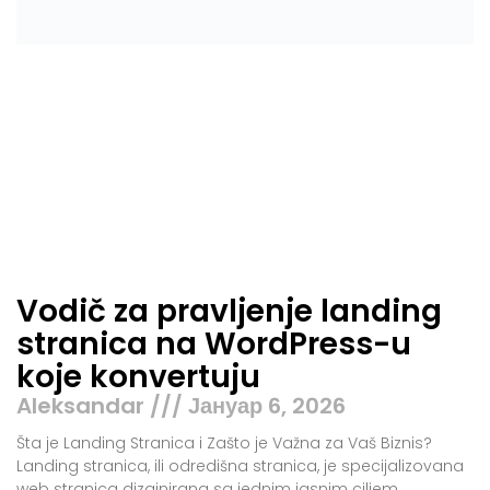
Vodič za pravljenje landing
stranica na WordPress-u
koje konvertuju
Aleksandar
Јануар 6, 2026
Šta je Landing Stranica i Zašto je Važna za Vaš Biznis?
Landing stranica, ili odredišna stranica, je specijalizovana
web stranica dizajnirana sa jednim jasnim ciljem
Procitaj Vise »