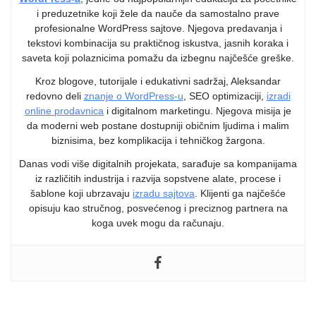
profesionalne WordPress sajtove. Njegova predavanja i
tekstovi kombinacija su praktičnog iskustva, jasnih koraka i
saveta koji polaznicima pomažu da izbegnu najčešće greške.
Kroz blogove, tutorijale i edukativni sadržaj, Aleksandar
redovno deli
znanje o WordPress-u
, SEO optimizaciji,
izradi
online prodavnica
i digitalnom marketingu. Njegova misija je
da moderni web postane dostupniji običnim ljudima i malim
biznisima, bez komplikacija i tehničkog žargona.
Danas vodi više digitalnih projekata, sarađuje sa kompanijama
iz različitih industrija i razvija sopstvene alate, procese i
šablone koji ubrzavaju
izradu sajtova
. Klijenti ga najčešće
opisuju kao stručnog, posvećenog i preciznog partnera na
koga uvek mogu da računaju.
Kako Da Vaša Stranica „O Nama“ Na WordPress Sajtu Bude Efektna
Kako Zaštititi Vaš WordPress Sajt Od Hakera Prilikom Izrade