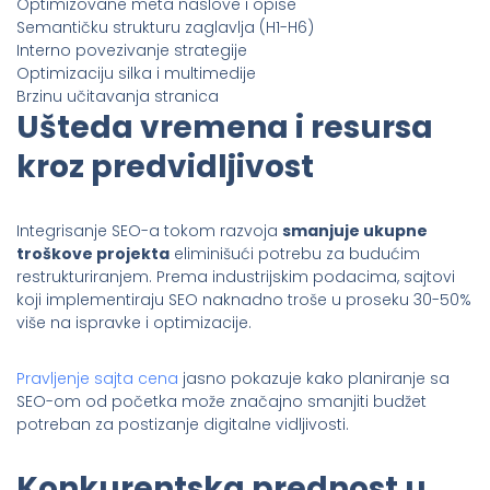
Optimizovane meta naslove i opise
Semantičku strukturu zaglavlja (H1-H6)
Interno povezivanje strategije
Optimizaciju silka i multimedije
Brzinu učitavanja stranica
Ušteda vremena i resursa
kroz predvidljivost
Integrisanje SEO-a tokom razvoja
smanjuje ukupne
troškove projekta
eliminišući potrebu za budućim
restrukturiranjem. Prema industrijskim podacima, sajtovi
koji implementiraju SEO naknadno troše u proseku 30-50%
više na ispravke i optimizacije.
Pravljenje sajta cena
jasno pokazuje kako planiranje sa
SEO-om od početka može značajno smanjiti budžet
potreban za postizanje digitalne vidljivosti.
Konkurentska prednost u