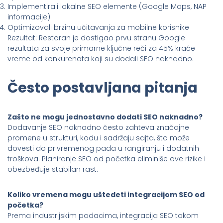
Implementirali lokalne SEO elemente (Google Maps, NAP
informacije)
Optimizovali brzinu učitavanja za mobilne korisnike
Rezultat: Restoran je dostigao prvu stranu Google
rezultata za svoje primarne ključne reči za 45% kraće
vreme od konkurenata koji su dodali SEO naknadno.
Često postavljana pitanja
Zašto ne mogu jednostavno dodati SEO naknadno?
Dodavanje SEO naknadno često zahteva značajne
promene u strukturi, kodu i sadržaju sajta, što može
dovesti do privremenog pada u rangiranju i dodatnih
troškova. Planiranje SEO od početka eliminiše ove rizike i
obezbeđuje stabilan rast.
Koliko vremena mogu uštedeti integracijom SEO od
početka?
Prema industrijskim podacima, integracija SEO tokom