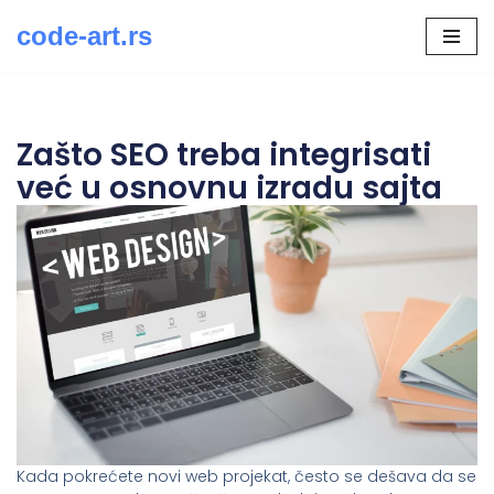
code-art.rs
Скочи
на
садржај
Zašto SEO treba integrisati
već u osnovnu izradu sajta
Kada pokrećete novi web projekat, često se dešava da se