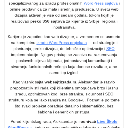
dizajna aktivan je više od sedam godina, tokom kojih je
realizovao
preko 350 sajtova
za klijente iz Srbije, regiona i
inostranstva.
Karijeru je započeo kao web dizajner, a vremenom se usmerio
na kompletnu
izradu WordPress projekata
— od strategije i
planiranja, preko dizajna, do tehničke optimizacije i
SEO
implementacije. Njegov pristup se zasniva na razumevanju
poslovnih ciljeva klijenata, jednostavnoj komunikaciji i
stvaranju funkcionalnih rešenja koja donose rezultate, a ne
samo lep izgled.
Kao vlasnik sajta
websajtizrada.rs
, Aleksandar je razvio
prepoznatljiv stil rada koji klijentima omogućava brzu i jasnu
izradu, optimizovan kod, brze stranice, sigurnost i SEO
strukturu koja se lako rangira na Google-u. Poznat je po tome
što svaki projekat obrađuje detaljno i sistematično, bez
šablona i generičkih pristupa.
Pored klijentskog rada, Aleksandar je i
osnivač
Live Škole
WordPress-a
, jedne od najpopularnijih edukacija za početnike
i preduzetnike koji žele da nauče da samostalno prave