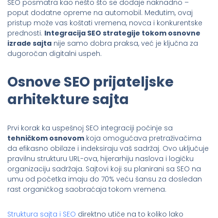
SEO posmatra kao nešto što se dodaje naknadno –
poput dodatne opreme na automobil. Međutim, ovaj
pristup može vas koštati vremena, novca i konkurentske
prednosti.
Integracija SEO strategije tokom osnovne
izrade sajta
nije samo dobra praksa, već je ključna za
dugoročan digitalni uspeh.
Osnove SEO prijateljske
arhitekture sajta
Prvi korak ka uspešnoj SEO integraciji počinje sa
tehničkom osnovom
koja omogućava pretraživačima
da efikasno obilaze i indeksiraju vaš sadržaj. Ovo uključuje
pravilnu strukturu URL-ova, hijerarhiju naslova i logičku
organizaciju sadržaja. Sajtovi koji su planirani sa SEO na
umu od početka imaju do 70% veću šansu za dosledan
rast organičkog saobraćaja tokom vremena.
Struktura sajta i SEO
direktno utiče na to koliko lako