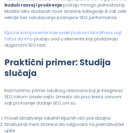
budući razvoj i proširenja
postaju mnogo jednostavniji.
Možete lako dodavati nove stranice, kategorije ili čak cele
sekcije bez narušavanja postojeće SEO performanse.
Ključne komponente koje svaki poslovni WordPress sajt
treba da ima
pružaju uvid u elemente koji podržavaju
dugoročni SEO rast.
Praktični primer: Studija
slučaja
Razmotrimo primer lokalnog restorana koji je integrisao
SEO tokom izrade sajta. Umesto da prvo kreira osnovni
sajt pa kasnije dodaje SEO, oni su:
Proveli istraživanje lokalnih ključnih reči pre dizajna
Strukturirali meni stranice da odgovara na pretraživačke
upite