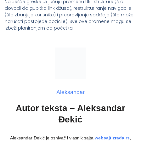
Najčešće greške uključuju promenu URL strukture (što
dovodi do gubitka link džusa), restrukturiranje navigacije
(što zbunjuje korisnike) i prepravljanje sadržaja (što može
narušati postojeće pozicije). Sve ove promene mogu se
izbeži planiranjem od početka.
Aleksandar
Autor teksta – Aleksandar
Đekić
Aleksandar Đekić je osnivač i vlasnik sajta
websajtizrada.rs
,
specijalizovanog za izradu profesionalnih
WordPress sajtova
i
online prodavnica za mala i srednja preduzeća. U svetu web