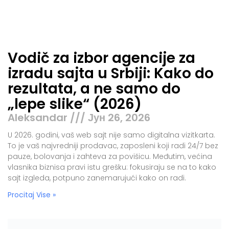
Vodič za izbor agencije za
izradu sajta u Srbiji: Kako do
rezultata, a ne samo do
„lepe slike“ (2026)
Aleksandar
Јун 26, 2026
U 2026. godini, vaš web sajt nije samo digitalna vizitkarta.
To je vaš najvredniji prodavac, zaposleni koji radi 24/7 bez
pauze, bolovanja i zahteva za povišicu. Međutim, većina
vlasnika biznisa pravi istu grešku: fokusiraju se na to kako
sajt izgleda, potpuno zanemarujući kako on radi.
Procitaj Vise »