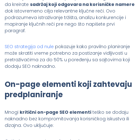
da kreirate
sadržaj koji odgovara na korisničke namere
dok istovremeno cilja relevantne ključne reči. Ovo
podrazumeva istraživanje tržišta, analizu konkurencije i
mapiranje ključnih reči pre nego što napišete prvi
paragraf.
SEO strategija od nule
pokazuje kako pravilno planiranje
može skratiti vreme potrebno za postizanje vidljivosti u
pretraživačima za do 50% u poređenju sa sajtovima koji
dodaju SEO naknadno.
On-page elementi koji zahtevaju
predplaniranje
Mnogi
kritični on-page SEO elementi
teško se dodaju
naknadno bez kompromitovanja korisničkog iskustva ili
dizajna. Ovo uključuje: