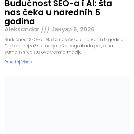
nas čeka u narednih 5
godina
Aleksandar
Јануар 6, 2026
Budućnost SEO-a i AI: šta nas čeka u narednih 5 godina
Digitalni pejzaž se menja brže nego ikada pre, a na
samom središtu ove transformacije
Procitaj Vise »