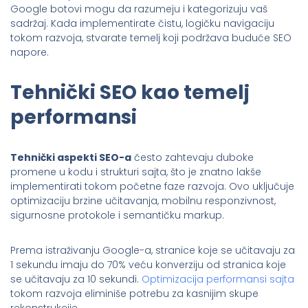
Google botovi mogu da razumeju i kategorizuju vaš
sadržaj. Kada implementirate čistu, logičku navigaciju
tokom razvoja, stvarate temelj koji podržava buduće SEO
napore.
Tehnički SEO kao temelj
performansi
Tehnički aspekti SEO-a
često zahtevaju duboke
promene u kodu i strukturi sajta, što je znatno lakše
implementirati tokom početne faze razvoja. Ovo uključuje
optimizaciju brzine učitavanja, mobilnu responzivnost,
sigurnosne protokole i semantičku markup.
Prema istraživanju Google-a, stranice koje se učitavaju za
1 sekundu imaju do 70% veću konverziju od stranica koje
se učitavaju za 10 sekundi.
Optimizacija performansi sajta
tokom razvoja eliminiše potrebu za kasnijim skupe
rekonstrukcije.