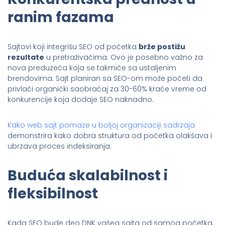
ranim fazama
Sajtovi koji integrišu SEO od početka
brže postižu
rezultate
u pretraživačima. Ovo je posebno važno za
nova preduzeća koja se takmiče sa ustaljenim
brendovima. Sajt planiran sa SEO-om može početi da
privlači organički saobraćaj za 30-60% kraće vreme od
konkurencije koja dodaje SEO naknadno.
Kako web sajt pomaze u boljoj organizaciji sadrzaja
demonstrira kako dobra struktura od početka olakšava i
ubrzava proces indeksiranja.
Buduća skalabilnost i
fleksibilnost
Kada SEO bude deo DNK vašeg sajta od samog početka,