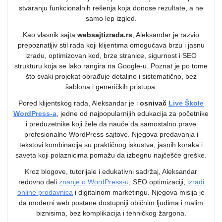
stvaranju funkcionalnih rešenja koja donose rezultate, a ne
samo lep izgled.
Kao vlasnik sajta
websajtizrada.rs
, Aleksandar je razvio
prepoznatljiv stil rada koji klijentima omogućava brzu i jasnu
izradu, optimizovan kod, brze stranice, sigurnost i SEO
strukturu koja se lako rangira na Google-u. Poznat je po tome
što svaki projekat obrađuje detaljno i sistematično, bez
šablona i generičkih pristupa.
Pored klijentskog rada, Aleksandar je i
osnivač
Live Škole
WordPress-a
, jedne od najpopularnijih edukacija za početnike
i preduzetnike koji žele da nauče da samostalno prave
profesionalne WordPress sajtove. Njegova predavanja i
tekstovi kombinacija su praktičnog iskustva, jasnih koraka i
saveta koji polaznicima pomažu da izbegnu najčešće greške.
Kroz blogove, tutorijale i edukativni sadržaj, Aleksandar
redovno deli
znanje o WordPress-u
, SEO optimizaciji,
izradi
online prodavnica
i digitalnom marketingu. Njegova misija je
da moderni web postane dostupniji običnim ljudima i malim
biznisima, bez komplikacija i tehničkog žargona.