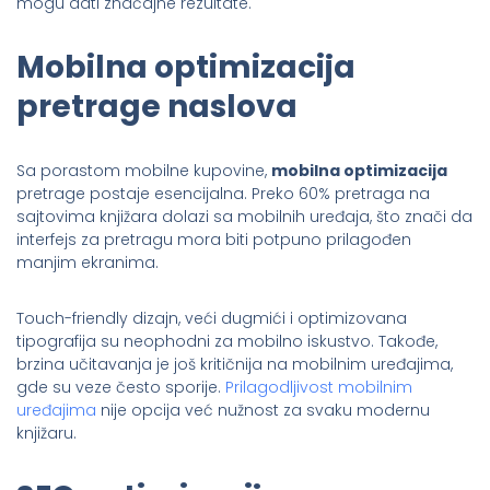
mogu dati značajne rezultate.
Mobilna optimizacija
pretrage naslova
Sa porastom mobilne kupovine,
mobilna optimizacija
pretrage postaje esencijalna. Preko 60% pretraga na
sajtovima knjižara dolazi sa mobilnih uređaja, što znači da
interfejs za pretragu mora biti potpuno prilagođen
manjim ekranima.
Touch-friendly dizajn, veći dugmići i optimizovana
tipografija su neophodni za mobilno iskustvo. Takođe,
brzina učitavanja je još kritičnija na mobilnim uređajima,
gde su veze često sporije.
Prilagodljivost mobilnim
uređajima
nije opcija već nužnost za svaku modernu
knjižaru.