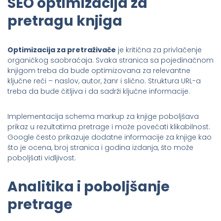
SEO optimizacija za
pretragu knjiga
Optimizacija za pretraživače
je kritična za privlačenje
organičkog saobraćaja. Svaka stranica sa pojedinačnom
knjigom treba da bude optimizovana za relevantne
ključne reči – naslov, autor, žanr i slično. Struktura URL-a
treba da bude čitljiva i da sadrži ključne informacije.
Implementacija schema markup za knjige poboljšava
prikaz u rezultatima pretrage i može povećati klikabilnost.
Google često prikazuje dodatne informacije za knjige kao
što je ocena, broj stranica i godina izdanja, što može
poboljšati vidljivost.
Analitika i poboljšanje
pretrage