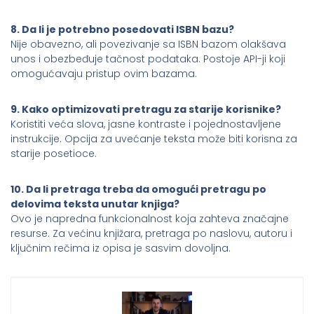
8. Da li je potrebno posedovati ISBN bazu?
Nije obavezno, ali povezivanje sa ISBN bazom olakšava
unos i obezbeđuje tačnost podataka. Postoje API-ji koji
omogućavaju pristup ovim bazama.
9. Kako optimizovati pretragu za starije korisnike?
Koristiti veća slova, jasne kontraste i pojednostavljene
instrukcije. Opcija za uvećanje teksta može biti korisna za
starije posetioce.
10. Da li pretraga treba da omogući pretragu po
delovima teksta unutar knjiga?
Ovo je napredna funkcionalnost koja zahteva značajne
resurse. Za većinu knjižara, pretraga po naslovu, autoru i
ključnim rečima iz opisa je sasvim dovoljna.