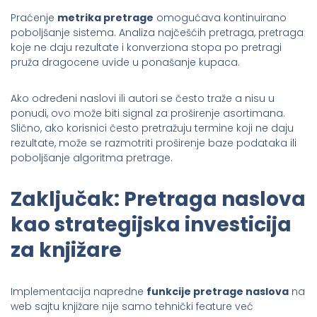
Praćenje
metrika pretrage
omogućava kontinuirano
poboljšanje sistema. Analiza najčešćih pretraga, pretraga
koje ne daju rezultate i konverziona stopa po pretragi
pruža dragocene uvide u ponašanje kupaca.
Ako određeni naslovi ili autori se često traže a nisu u
ponudi, ovo može biti signal za proširenje asortimana.
Slično, ako korisnici često pretražuju termine koji ne daju
rezultate, može se razmotriti proširenje baze podataka ili
poboljšanje algoritma pretrage.
Zaključak: Pretraga naslova
kao strategijska investicija
za knjižare
Implementacija napredne
funkcije pretrage naslova
na
web sajtu knjižare nije samo tehnički feature već