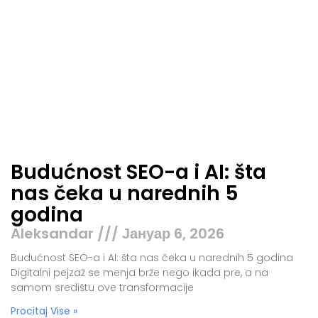
Budućnost SEO-a i AI: šta
nas čeka u narednih 5
godina
Aleksandar
Јануар 6, 2026
Budućnost SEO-a i AI: šta nas čeka u narednih 5 godina
Digitalni pejzaž se menja brže nego ikada pre, a na
samom središtu ove transformacije
Procitaj Vise »