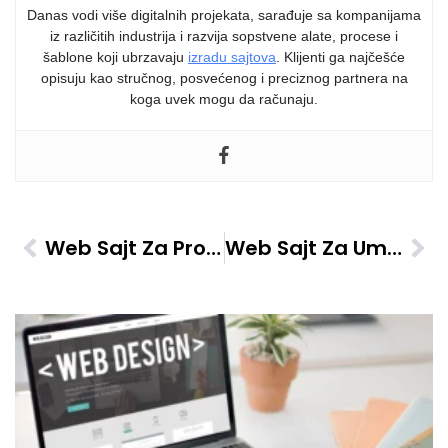
Danas vodi više digitalnih projekata, sarađuje sa kompanijama
iz različitih industrija i razvija sopstvene alate, procese i
šablone koji ubrzavaju
izradu sajtova
. Klijenti ga najčešće
opisuju kao stručnog, posvećenog i preciznog partnera na
koga uvek mogu da računaju.
Web Sajt Za Prodavnice Nakita – Katalozi Proizvoda
Web Sajt Za Umetničke Galerije – Raspored Izložbi