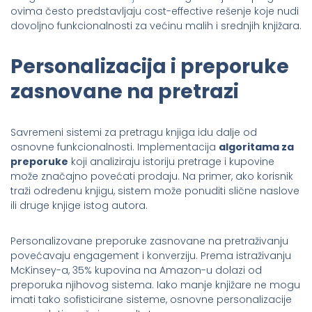
ovima često predstavljaju cost-effective rešenje koje nudi
dovoljno funkcionalnosti za većinu malih i srednjih knjižara.
Personalizacija i preporuke
zasnovane na pretrazi
Savremeni sistemi za pretragu knjiga idu dalje od
osnovne funkcionalnosti. Implementacija
algoritama za
preporuke
koji analiziraju istoriju pretrage i kupovine
može značajno povećati prodaju. Na primer, ako korisnik
traži određenu knjigu, sistem može ponuditi slične naslove
ili druge knjige istog autora.
Personalizovane preporuke zasnovane na pretraživanju
povećavaju engagement i konverziju. Prema istraživanju
McKinsey-a, 35% kupovina na Amazon-u dolazi od
preporuka njihovog sistema. Iako manje knjižare ne mogu
imati tako sofisticirane sisteme, osnovne personalizacije