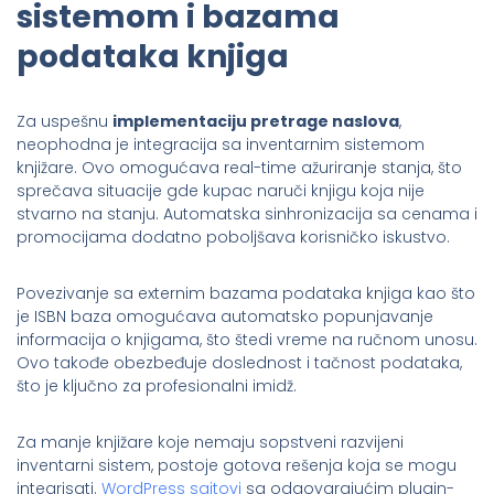
sistemom i bazama
podataka knjiga
Za uspešnu
implementaciju pretrage naslova
,
neophodna je integracija sa inventarnim sistemom
knjižare. Ovo omogućava real-time ažuriranje stanja, što
sprečava situacije gde kupac naruči knjigu koja nije
stvarno na stanju. Automatska sinhronizacija sa cenama i
promocijama dodatno poboljšava korisničko iskustvo.
Povezivanje sa externim bazama podataka knjiga kao što
je ISBN baza omogućava automatsko popunjavanje
informacija o knjigama, što štedi vreme na ručnom unosu.
Ovo takođe obezbeđuje doslednost i tačnost podataka,
što je ključno za profesionalni imidž.
Za manje knjižare koje nemaju sopstveni razvijeni
inventarni sistem, postoje gotova rešenja koja se mogu
integrisati.
WordPress sajtovi
sa odgovarajućim plugin-