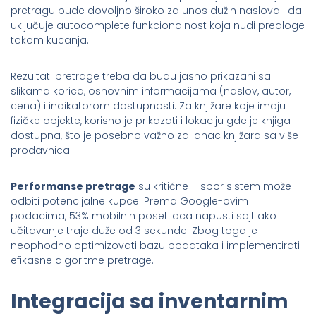
pretragu bude dovoljno široko za unos dužih naslova i da
uključuje autocomplete funkcionalnost koja nudi predloge
tokom kucanja.
Rezultati pretrage treba da budu jasno prikazani sa
slikama korica, osnovnim informacijama (naslov, autor,
cena) i indikatorom dostupnosti. Za knjižare koje imaju
fizičke objekte, korisno je prikazati i lokaciju gde je knjiga
dostupna, što je posebno važno za lanac knjižara sa više
prodavnica.
Performanse pretrage
su kritične – spor sistem može
odbiti potencijalne kupce. Prema Google-ovim
podacima, 53% mobilnih posetilaca napusti sajt ako
učitavanje traje duže od 3 sekunde. Zbog toga je
neophodno optimizovati bazu podataka i implementirati
efikasne algoritme pretrage.
Integracija sa inventarnim