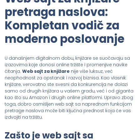
pretraga naslova:
Kompletan vodič za
moderno poslovanje
U današnjem digitalnom dobu, knjižare se suočavaju sa
izazovima koje donosi online tržište i promenjive navike
čitanja.
Web sajt za knjižare
nije više luksuz, već
neophodnost za opstanak i razvoj biznisa. Kao vlasnik
knjižare, verovatno ste svesni da konkurencija ne dolazi
samo od drugih knjižara u vašem gradu, već i od giganta
kao što su Amazon i drugih online platformi. Upravo zbog
toga, dobro osmišljen web sajt sa naprednom funkcijom
pretrage naslova može biti ključna prednost koja će vas
izdvojiti na tržištu.
Zašto je web sajt sa