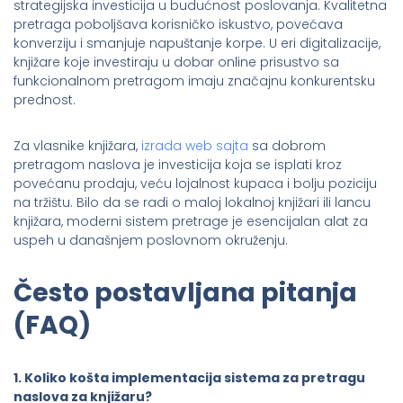
strategijska investicija u budućnost poslovanja. Kvalitetna
pretraga poboljšava korisničko iskustvo, povećava
konverziju i smanjuje napuštanje korpe. U eri digitalizacije,
knjižare koje investiraju u dobar online prisustvo sa
funkcionalnom pretragom imaju značajnu konkurentsku
prednost.
Za vlasnike knjižara,
izrada web sajta
sa dobrom
pretragom naslova je investicija koja se isplati kroz
povećanu prodaju, veću lojalnost kupaca i bolju poziciju
na tržištu. Bilo da se radi o maloj lokalnoj knjižari ili lancu
knjižara, moderni sistem pretrage je esencijalan alat za
uspeh u današnjem poslovnom okruženju.
Često postavljana pitanja
(FAQ)
1. Koliko košta implementacija sistema za pretragu
naslova za knjižaru?