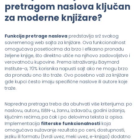
pretragom naslova ključan
za moderne knjižare?
Funkcija pretrage naslova
predstavlja srž svakog
savremenog web sajta za knjižare. Ova funkcionalnost
omogućava posetiocima da brzo i efikasno pronađu
željene knjige, što direktno utiče na njihovo zadovoljstvo i
verovatnoću kupovine. Prema istraživanju Baymard
Institute-a, 70% korisnika napusti sajt ako ne mogu brzo
da pronađu ono što traže. Ovo posebno važi za knjižare
gde kupci često imaju specifične naslove ili autore koje
traže.
Napredna pretraga treba da obuhvati više kriterijuma: po
naslovu, autoru, ISBN-u, žanru, izdavaču, godini izdanja,
ključnim rečima, pa čak i po delovima teksta iz opisa.
Implementacija
filterske funkcionalnosti
koja
omogućava sužavanje rezultata po ceni, dostupnosti,
jeziku ili formatu (tvrdi uvez, meki uvez, e-knjiga) dodatno