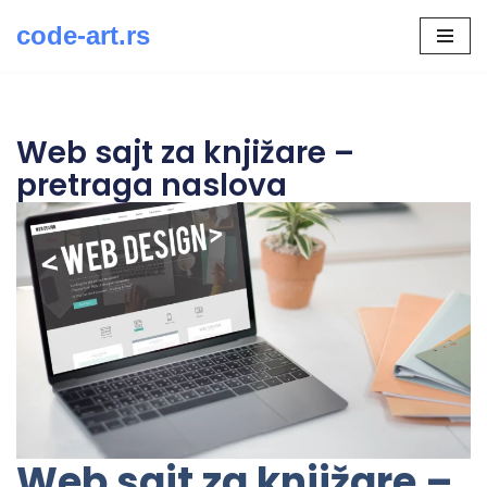
code-art.rs
Скочи
на
садржај
Web sajt za knjižare –
pretraga naslova
Web sajt za knjižare –