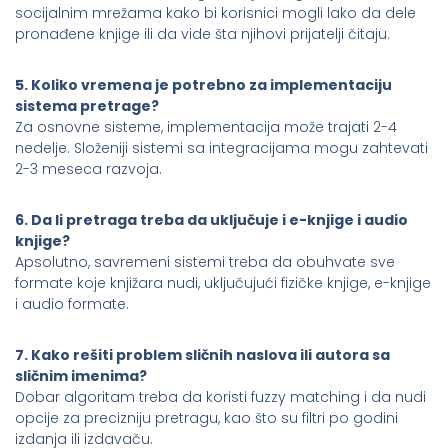
socijalnim mrežama kako bi korisnici mogli lako da dele
pronađene knjige ili da vide šta njihovi prijatelji čitaju.
5. Koliko vremena je potrebno za implementaciju
sistema pretrage?
Za osnovne sisteme, implementacija može trajati 2-4
nedelje. Složeniji sistemi sa integracijama mogu zahtevati
2-3 meseca razvoja.
6. Da li pretraga treba da uključuje i e-knjige i audio
knjige?
Apsolutno, savremeni sistemi treba da obuhvate sve
formate koje knjižara nudi, uključujući fizičke knjige, e-knjige
i audio formate.
7. Kako rešiti problem sličnih naslova ili autora sa
sličnim imenima?
Dobar algoritam treba da koristi fuzzy matching i da nudi
opcije za precizniju pretragu, kao što su filtri po godini
izdanja ili izdavaču.