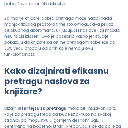
poboljšava korisničko iskustvo.
Za manje knjižare, dobra pretraga može nadoknaditi
manjak fizičkog prostora time što omogućava prikaz
celokupnog asortimana, uključujući i naslove koji možda
nisu fizički izloženi. Ovo je posebno važno jer studije
pokazuju da knjižare sa online pretragom zabeleže do
35% veću prodaju od onih koje nemaju ovu
funkcionalnost.
Kako dizajnirati efikasnu
pretragu naslova za
knjižare?
Dizajn
interfejsa za pretragu
mora biti intuitivan i brz.
Polje za pretragu treba da bude istaknuto na svakoj
stranici, po moguštvu u gornjem desnom uglu ili
centrirano na početnoj strani. Preporučuje se da polje za