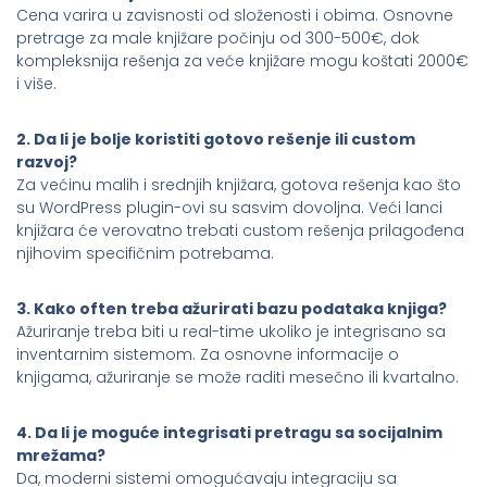
Cena varira u zavisnosti od složenosti i obima. Osnovne
pretrage za male knjižare počinju od 300-500€, dok
kompleksnija rešenja za veće knjižare mogu koštati 2000€
i više.
2. Da li je bolje koristiti gotovo rešenje ili custom
razvoj?
Za većinu malih i srednjih knjižara, gotova rešenja kao što
su WordPress plugin-ovi su sasvim dovoljna. Veći lanci
knjižara će verovatno trebati custom rešenja prilagođena
njihovim specifičnim potrebama.
3. Kako often treba ažurirati bazu podataka knjiga?
Ažuriranje treba biti u real-time ukoliko je integrisano sa
inventarnim sistemom. Za osnovne informacije o
knjigama, ažuriranje se može raditi mesečno ili kvartalno.
4. Da li je moguće integrisati pretragu sa socijalnim
mrežama?
Da, moderni sistemi omogućavaju integraciju sa