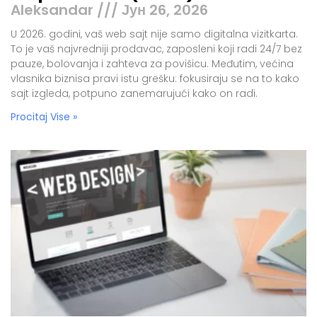
Aleksandar
Јун 26, 2026
U 2026. godini, vaš web sajt nije samo digitalna vizitkarta.
To je vaš najvredniji prodavac, zaposleni koji radi 24/7 bez
pauze, bolovanja i zahteva za povišicu. Međutim, većina
vlasnika biznisa pravi istu grešku: fokusiraju se na to kako
sajt izgleda, potpuno zanemarujući kako on radi.
Procitaj Vise »