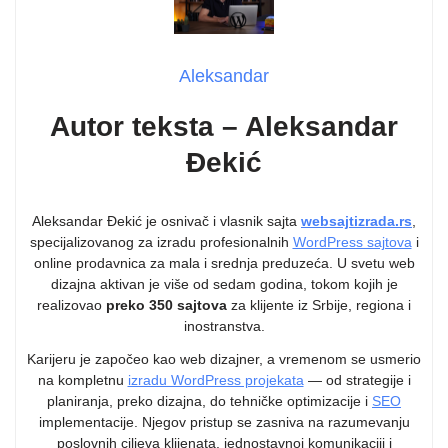
Aleksandar
Autor teksta – Aleksandar
Đekić
Aleksandar Đekić je osnivač i vlasnik sajta
websajtizrada.rs
,
specijalizovanog za izradu profesionalnih
WordPress sajtova
i
online prodavnica za mala i srednja preduzeća. U svetu web
dizajna aktivan je više od sedam godina, tokom kojih je
realizovao
preko 350 sajtova
za klijente iz Srbije, regiona i
inostranstva.
Karijeru je započeo kao web dizajner, a vremenom se usmerio
na kompletnu
izradu WordPress projekata
— od strategije i
planiranja, preko dizajna, do tehničke optimizacije i
SEO
implementacije. Njegov pristup se zasniva na razumevanju
poslovnih ciljeva klijenata, jednostavnoj komunikaciji i