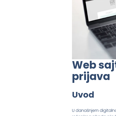
Web sajt
prijava
Uvod
U današnjem digitalno