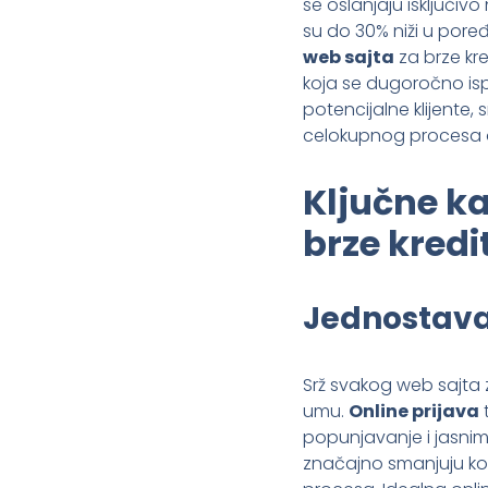
se oslanjaju isključiv
su do 30% niži u pore
web sajta
za brze kr
koja se dugoročno ispla
potencijalne klijente,
celokupnog procesa o
Ključne ka
brze kredi
Jednostavan
Srž svakog web sajta z
umu.
Online prijava
t
popunjavanje i jasni
značajno smanjuju konv