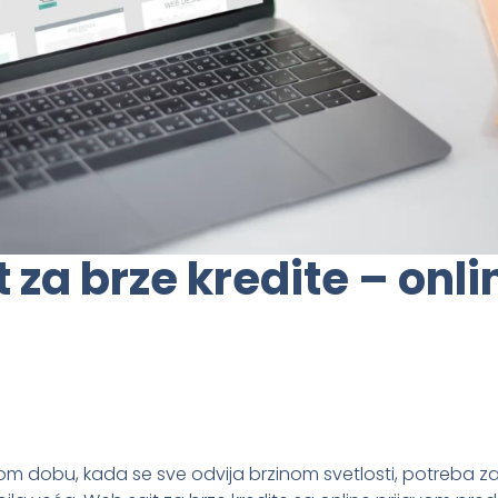
 za brze kredite – onli
m dobu, kada se sve odvija brzinom svetlosti, potreba za 