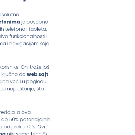
bsolutna
lefonima
je posebno
h telefona i tableta,
nivo funkcionalnosti i
ma i navigacijom koja
risnike. Oni traže još
e ključno da
web sajt
jna već i u pogledu
opu napuštanja, što
ređaja, a ova
e do 50% potencijalnih
a od preko 70%. Ovi
ma
nije samo tehnički