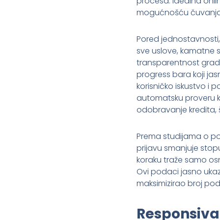
procesa. Idealna onlin
mogućnošću čuvanja na
Pored jednostavnosti,
sve uslove, kamatne s
transparentnost gradi 
progress bara koji jas
korisničko iskustvo i 
automatsku proveru kr
odobravanje kredita, 
Prema studijama o pon
prijavu smanjuje stopu
koraku traže samo osno
Ovi podaci jasno ukaz
maksimizirao broj podn
Responsiva