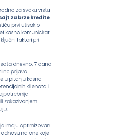
phodno za svaku vrstu
ajt za brze kredite
tiču prvi utisak o
 efikasno komunicirati
jučni faktori pri
4 sata dnevno, 7 dana
line prijava
e u pitanju kasno
cijalnih klijenata i
ajpotrebnije
ili zakazivanjem
aja.
oje imaju optimizovan
u odnosu na one koje