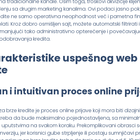
o na tradicionalne kanale. Osim toga, troškovi akvizicije kl
đenju sa drugim marketing kanalima. Ovi podaci jasno pok
edite ne samo operativna neophodnost već i pametna finan
ti. Kroz dobro osmišljen sajt, možete automatski filtrirati i 
 smanjujući tako administrativno opterećenje i povećavaju
dobravanja kredita.
rakteristike uspešnog web 
te
 i intuitivan proces online pri
a brze kredite je proces online prijave koji mora biti dizaj
reba da bude maksimalno pojednostavljena, sa minimaln
m uputstvima na svakom koraku. Prekomplikovani obrasci 
erziju, jer korisnici gube strpljenje ili postaju sumnjičavi 