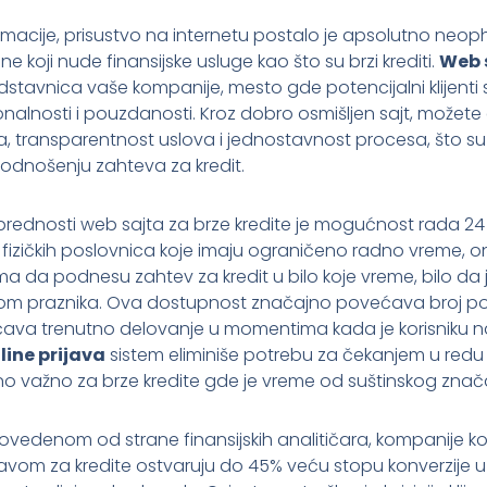
formacije, prisustvo na internetu postalo je apsolutno neo
e koji nude finansijske usluge kao što su brzi krediti.
Web s
edstavnica vaše kompanije, mesto gde potencijalni klijenti s
nalnosti i pouzdanosti. Kroz dobro osmišljen sajt, možete
, transparentnost uslova i jednostavnost procesa, što su kĺ
odnošenju zahteva za kredit.
prednosti web sajta za brze kredite je mogućnost rada 2
od fizičkih poslovnica koje imaju ograničeno radno vreme, on
 da podnesu zahtev za kredit u bilo koje vreme, bilo da j
kom praznika. Ova dostupnost značajno povećava broj poten
ćava trenutno delovanje u momentima kada je korisniku n
line prijava
sistem eliminiše potrebu za čekanjem u redu 
no važno za brze kredite gde je vreme od suštinskog znač
rovedenom od strane finansijskih analitičara, kompanije k
ijavom za kredite ostvaruju do 45% veću stopu konverzije 