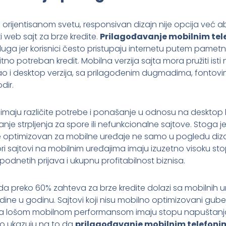
rijentisanom svetu, responsivan dizajn nije opcija već a
web sajt za brze kredite.
Prilagođavanje mobilnim te
uga jer korisnici često pristupaju internetu putem pametni
no potreban kredit. Mobilna verzija sajta mora pružiti isti 
kao i desktop verzija, sa prilagođenim dugmadima, fontovi
dir.
o imaju različite potrebe i ponašanje u odnosu na desktop ko
anje strpljenja za spore ili nefunkcionalne sajtove. Stoga j
optimizovan za mobilne uređaje ne samo u pogledu diza
ori sajtovi na mobilnim uređajima imaju izuzetno visoku st
 podnetih prijava i ukupnu profitabilnost biznisa.
 da preko 60% zahteva za brze kredite dolazi sa mobilnih u
odine u godinu. Sajtovi koji nisu mobilno optimizovani gub
vi sa lošom mobilnom performansom imaju stopu napuštanj
o ukazuju na to da
prilagođavanje mobilnim telefoni