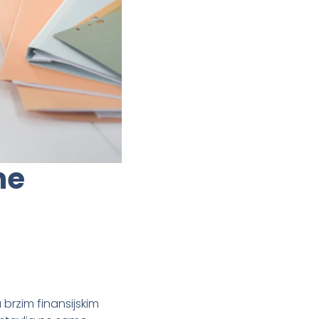
ne
brzim finansijskim