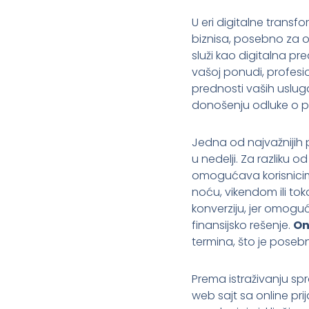
U eri digitalne trans
biznisa, posebno za on
služi kao digitalna pr
vašoj ponudi, profesio
prednosti vaših usluga
donošenju odluke o p
Jedna od najvažnijih 
u nedelji. Za razliku 
omogućava korisnicima
noću, vikendom ili to
konverziju, jer omogu
finansijsko rešenje.
On
termina, što je poseb
Prema istraživanju sp
web sajt sa online pr