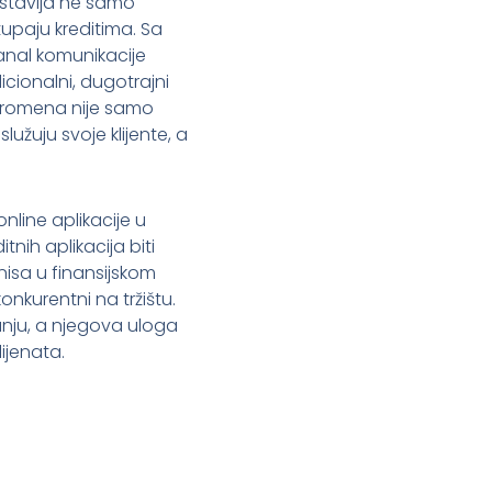
dstavlja ne samo
tupaju kreditima. Sa
kanal komunikacije
icionalni, dugotrajni
 promena nije samo
užuju svoje klijente, a
nline aplikacije u
nih aplikacija biti
nisa u finansijskom
onkurentni na tržištu.
nju, a njegova uloga
ijenata.