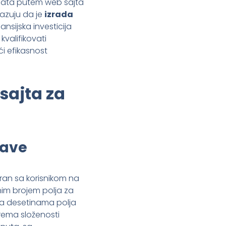
ijenata putem web sajta
azuju da je
izrada
sijska investicija
kvalifikovati
ći efikasnost
sajta za
jave
niran sa korisnikom na
im brojem polja za
sa desetinama polja
prema složenosti