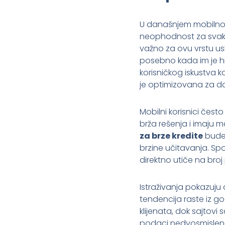
U današnjem mobilno o
neophodnost za svaki 
važno za ovu vrstu usl
posebno kada im je hit
korisničkog iskustva 
je optimizovana za do
Mobilni korisnici čest
brža rešenja i imaju m
za brze kredite
bude 
brzine učitavanja. Sp
direktno utiče na broj
Istraživanja pokazuju
tendencija raste iz g
klijenata, dok sajto
podaci nedvosmislen