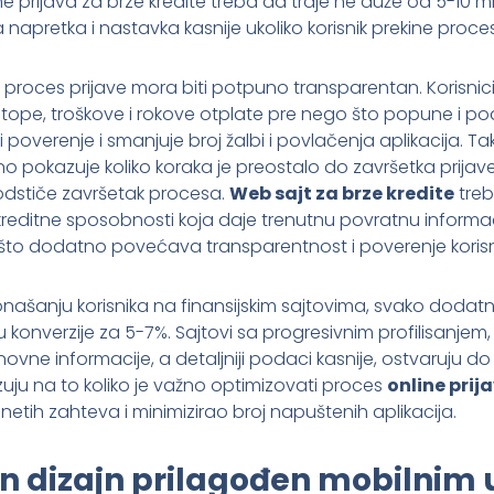
e prijava za brze kredite treba da traje ne duže od 5-10 m
pretka i nastavka kasnije ukoliko korisnik prekine proces
 proces prijave mora biti potpuno transparentan. Korisnici
tope, troškove i rokove otplate pre nego što popune i p
poverenje i smanjuje broj žalbi i povlačenja aplikacija. 
no pokazuje koliko koraka je preostalo do završetka prijav
podstiče završetak procesa.
Web sajt za brze kredite
treb
editne sposobnosti koja daje trenutnu povratnu informac
što dodatno povećava transparentnost i poverenje korisn
ašanju korisnika na finansijskim sajtovima, svako dodatn
 konverzije za 5-7%. Sajtovi sa progresivnim profilisanjem
vne informacije, a detaljniji podaci kasnije, ostvaruju do
uju na to koliko je važno optimizovati proces
online prij
etih zahteva i minimizirao broj napuštenih aplikacija.
n dizajn prilagođen mobilnim