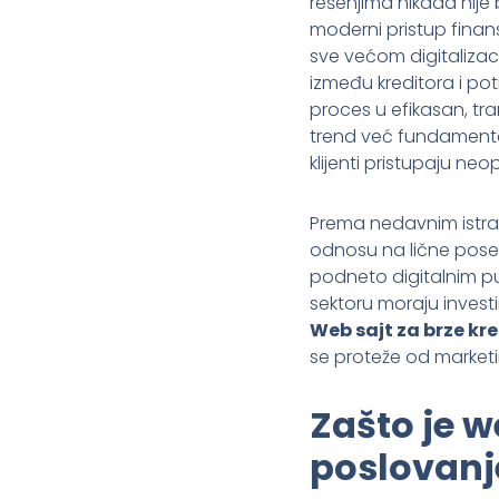
rešenjima nikada nije 
moderni pristup finans
sve većom digitalizaci
između kreditora i po
proces u efikasan, tr
trend već fundamentaln
klijenti pristupaju n
Prema nedavnim istraži
odnosu na lične posete
podneto digitalnim pu
sektoru moraju investir
Web sajt za brze kre
se proteže od marketin
Zašto je w
poslovanj