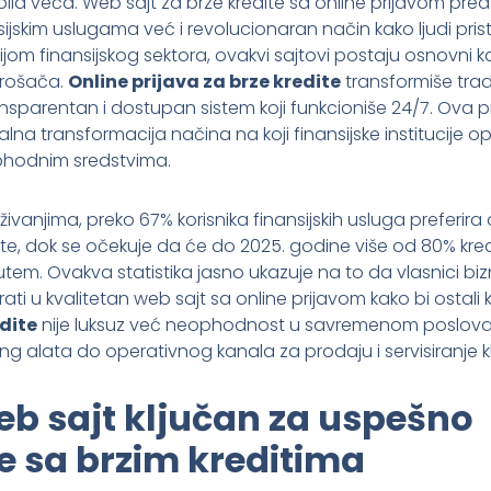
bila veća. Web sajt za brze kredite sa online prijavom pre
ijskim uslugama već i revolucionaran način kako ljudi pris
jom finansijskog sektora, ovakvi sajtovi postaju osnovni 
trošača.
Online prijava za brze kredite
transformiše trad
ansparentan i dostupan sistem koji funkcioniše 24/7. Ova
a transformacija načina na koji finansijske institucije opsl
eophodnim sredstvima.
vanjima, preko 67% korisnika finansijskih usluga preferira o
, dok se očekuje da će do 2025. godine više od 80% kredit
tem. Ovakva statistika jasno ukazuje na to da vlasnici biz
ati u kvalitetan web sajt sa online prijavom kako bi ostali k
dite
nije luksuz već neophodnost u savremenom poslova
g alata do operativnog kanala za prodaju i servisiranje kl
eb sajt ključan za uspešno
e sa brzim kreditima