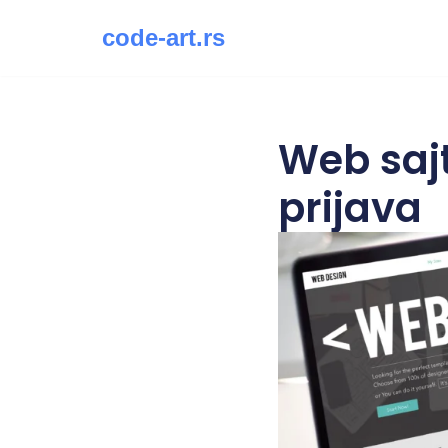
code-art.rs
Скочи
на
садржај
Web sajt
prijava