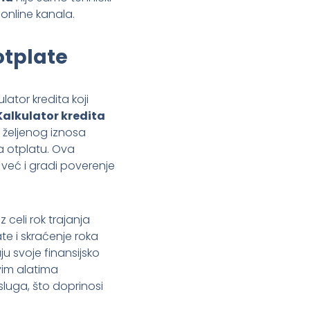
online kanala.
otplate
lator kredita koji
Kalkulator kredita
 željenog iznosa
a otplatu. Ova
već i gradi poverenje
 celi rok trajanja
e i skraćenje roka
ju svoje finansijsko
im alatima
sluga, što doprinosi