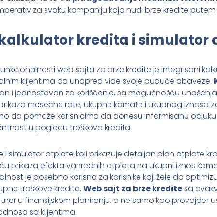
mperativ za svaku kompaniju koja nudi brze kredite putem 
 kalkulator kredita i simulator 
nkcionalnosti web sajta za brze kredite je integrisani kalku
nim klijentima da unapred vide svoje buduće obaveze.
van i jednostavan za korišćenje, sa mogućnošću unošenja
 i prikaza mesečne rate, ukupne kamate i ukupnog iznosa z
mo da pomaže korisnicima da donesu informisanu odluku 
entnost u pogledu troškova kredita.
 i simulator otplate koji prikazuje detaljan plan otplate kroz
u prikaza efekta vanrednih otplata na ukupni iznos kamat
lnost je posebno korisna za korisnike koji žele da optimizu
kupne troškove kredita.
Web sajt za brze kredite
sa ovakv
tner u finansijskom planiranju, a ne samo kao provajder u
odnosa sa klijentima.