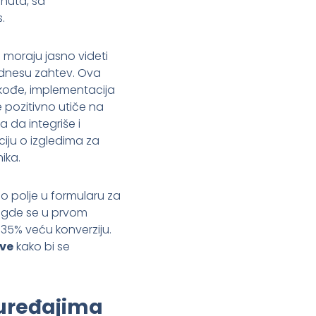
inuta, sa
.
 moraju jasno videti
odnesu zahtev. Ova
Takođe, implementacija
e pozitivno utiče na
a da integriše i
iju o izgledima za
ika.
o polje u formularu za
, gde se u prvom
 35% veću konverziju.
ave
kako bi se
 uređajima