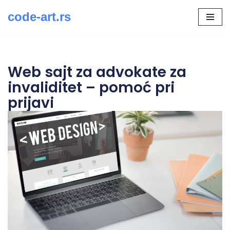
code-art.rs
Скочи
на
садржај
Web sajt za advokate za
invaliditet – pomoć pri
prijavi