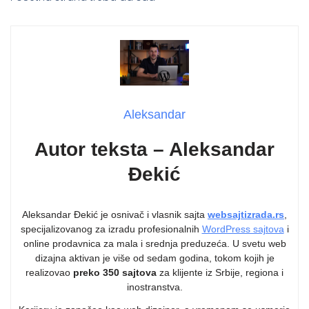
Aleksandar
Autor teksta – Aleksandar
Đekić
Aleksandar Đekić je osnivač i vlasnik sajta
websajtizrada.rs
,
specijalizovanog za izradu profesionalnih
WordPress sajtova
i
online prodavnica za mala i srednja preduzeća. U svetu web
dizajna aktivan je više od sedam godina, tokom kojih je
realizovao
preko 350 sajtova
za klijente iz Srbije, regiona i
inostranstva.