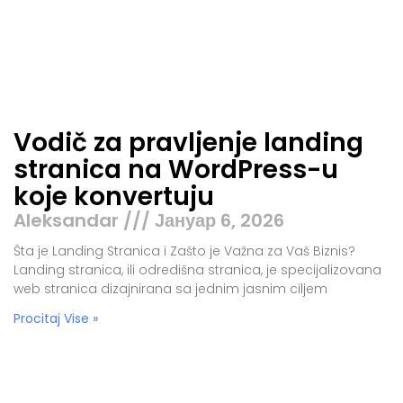
Vodič za pravljenje landing
stranica na WordPress-u
koje konvertuju
Aleksandar
Јануар 6, 2026
Šta je Landing Stranica i Zašto je Važna za Vaš Biznis?
Landing stranica, ili odredišna stranica, je specijalizovana
web stranica dizajnirana sa jednim jasnim ciljem
Procitaj Vise »