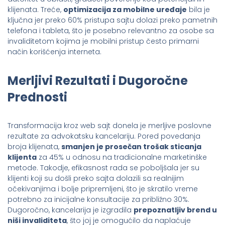
klijenata. Treće,
optimizacija za mobilne uređaje
bila je
ključna jer preko 60% pristupa sajtu dolazi preko pametnih
telefona i tableta, što je posebno relevantno za osobe sa
invaliditetom kojima je mobilni pristup često primarni
način korišćenja interneta.
Merljivi Rezultati i Dugoročne
Prednosti
Transformacija kroz web sajt donela je merljive poslovne
rezultate za advokatsku kancelariju. Pored povedanja
broja klijenata,
smanjen je prosečan trošak sticanja
klijenta
za 45% u odnosu na tradicionalne marketinške
metode. Takodje, efikasnost rada se poboljšala jer su
klijenti koji su došli preko sajta dolazili sa realnijim
očekivanjima i bolje pripremljeni, što je skratilo vreme
potrebno za inicijalne konsultacije za približno 30%.
Dugoročno, kancelarija je izgradila
prepoznatljiv brend u
niši invaliditeta
, što joj je omogućilo da naplaćuje