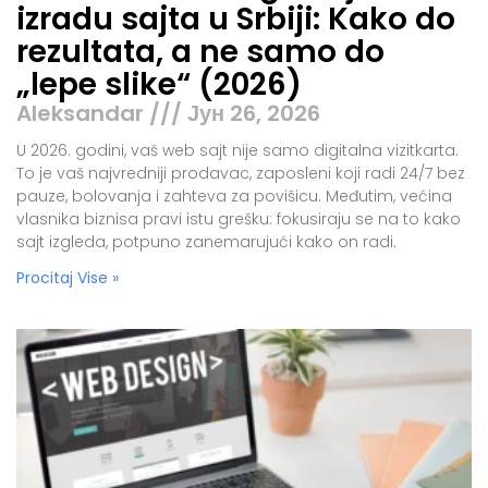
izradu sajta u Srbiji: Kako do
rezultata, a ne samo do
„lepe slike“ (2026)
Aleksandar
Јун 26, 2026
U 2026. godini, vaš web sajt nije samo digitalna vizitkarta.
To je vaš najvredniji prodavac, zaposleni koji radi 24/7 bez
pauze, bolovanja i zahteva za povišicu. Međutim, većina
vlasnika biznisa pravi istu grešku: fokusiraju se na to kako
sajt izgleda, potpuno zanemarujući kako on radi.
Procitaj Vise »