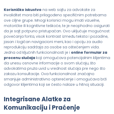
Korisničko iskustvo
na web sajtu za advokate za
invaliditet mora biti prilagođeno specifičnim potrebama
ove ciljne grupe. Mnogi korisnici mogu imati vizuelne,
motoričke ili kognitivne teškoće, te je neophodno osigurati
da je sajt potpuno pristupačan. Ovo uključuje mogućnost
povećanja fonta, visok kontrast između teksta i pozadine,
jasan i logičan navigacioni meni, kao i opciju za audio
reprodukciju sadržaja za osobe sa oštećenjem vida.
Jedna od ključnih funkcionalnosti je i
online formular za
procenu slučaja
koji omogućava potencijalnim klijentima
da unesu osnovne informacije o svom slučaju, što
advokatima pruža uvid u vrednost slučaja pre nego što
zakazu konsultacije. Ova funkcionalnost značajno
smanjuje administrativno opterećenje i omogućava brži
odgovor klijentima koji se često nalaze u hitnoj situaciji.
Integrisane Alatke za
Komunikaciju i Praćenje