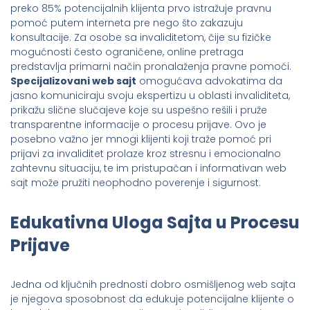
preko 85% potencijalnih klijenta prvo istražuje pravnu
pomoć putem interneta pre nego što zakazuju
konsultacije. Za osobe sa invaliditetom, čije su fizičke
mogućnosti često ograničene, online pretraga
predstavlja primarni način pronalaženja pravne pomoći.
Specijalizovani web sajt
omogućava advokatima da
jasno komuniciraju svoju ekspertizu u oblasti invaliditeta,
prikažu slične slučajeve koje su uspešno rešili i pruže
transparentne informacije o procesu prijave. Ovo je
posebno važno jer mnogi klijenti koji traže pomoć pri
prijavi za invaliditet prolaze kroz stresnu i emocionalno
zahtevnu situaciju, te im pristupačan i informativan web
sajt može pružiti neophodno poverenje i sigurnost.
Edukativna Uloga Sajta u Procesu
Prijave
Jedna od ključnih prednosti dobro osmišljenog web sajta
je njegova sposobnost da edukuje potencijalne klijente o