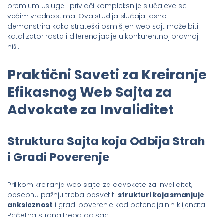
premium usluge i privlači kompleksnije slučajeve sa
većim vrednostima. Ova studija slučaja jasno
demonstrira kako strateški osmišljen web sajt može biti
katalizator rasta i diferencijacije u konkurentnoj pravnoj
niši.
Praktični Saveti za Kreiranje
Efikasnog Web Sajta za
Advokate za Invaliditet
Struktura Sajta koja Odbija Strah
i Gradi Poverenje
Prilikom kreiranja web sajta za advokate za invaliditet,
posebnu pažnju treba posvetiti
strukturi koja smanjuje
anksioznost
i gradi poverenje kod potencijalnih klijenata.
Početna strana treba da sad