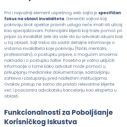
Prvi i najvažniji element uspešnog web sajta je
specifičan
fokus na oblast invaliditeta
. Generički sajtovi koji
pokrivaju širok spektar pravnih usluga neće imati isti uticaj
kao specijalizovani. Potencijalni klijenti koji traže pomoć pri
prijavi za invaliditet žele da vide da su advokati iskusni baš
u toj oblasti. Sajt treba da sadrži detaljne informacije o
vrstama invaliditeta koje pokrivaju (fizički, mentalni,
profesionalni), o postupku prijave, o mogućim iznosima
naknada i o postupku žalbe. Posebno je važno uključiti
informacije o tome kako advokat može pomoći u
prikupljanju medicinske dokumentacije, sastavljanju
zahteva i zastupanju pred nadležnim institucijama.
Ovakav pristup ne samo da privlači relevantne klijente
već i pozicionira advokatsku kancelariju kao eksperta u
oblasti.
Funkcionalnosti za Poboljšanje
Korisničkog Iskustva