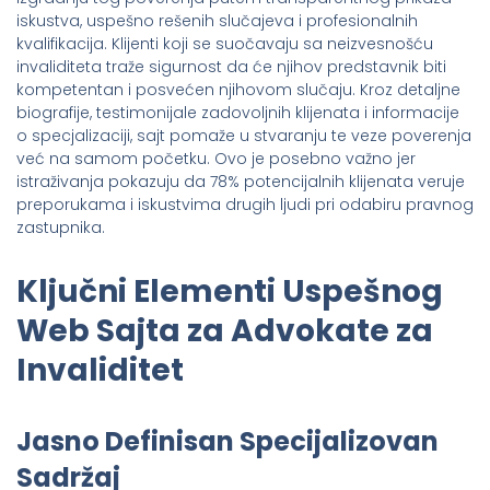
iskustva, uspešno rešenih slučajeva i profesionalnih
kvalifikacija. Klijenti koji se suočavaju sa neizvesnošću
invaliditeta traže sigurnost da će njihov predstavnik biti
kompetentan i posvećen njihovom slučaju. Kroz detaljne
biografije, testimonijale zadovoljnih klijenata i informacije
o specjalizaciji, sajt pomaže u stvaranju te veze poverenja
već na samom početku. Ovo je posebno važno jer
istraživanja pokazuju da 78% potencijalnih klijenata veruje
preporukama i iskustvima drugih ljudi pri odabiru pravnog
zastupnika.
Ključni Elementi Uspešnog
Web Sajta za Advokate za
Invaliditet
Jasno Definisan Specijalizovan
Sadržaj