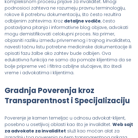
kompleksnom procesu prijave za invaliditet. Mnogi
podnosioci zahteva ne razumeju pravnu terminologiju,
rokove ili potrebnu dokumentaciju, što često rezultira
odbijenim zahtevima. Kroz
detaljne vodiče
, često
postavljana pitanja i informativne blog objave, advokati
mogu demistifikovati celokupni proces. Na primer,
objasniti razliku između privremenog i trajnog invaliditeta,
navesti tačnu listu potrebne medicinske dokumentacije ili
opisati fazu žalbe ako zahtev bude odbijen. Ova
edukativna funkcija ne samo da pomaže klijentima da se
bolje pripreme već i filtrira ozbiljne slučajeve, što štedi
vreme i advokatima i klijentima.
Gradnja Poverenja kroz
Transparentnost i Specijalizaciju
Poverenje je kamen temeljac u odnosu advokat-klijent,
posebno u osetljivoj oblasti kao što je invaliditet.
Web sajt
za advokate za invaliditet
služi kao moćan alat za
izgradnju tog poverenja putem transparentnog prikaza