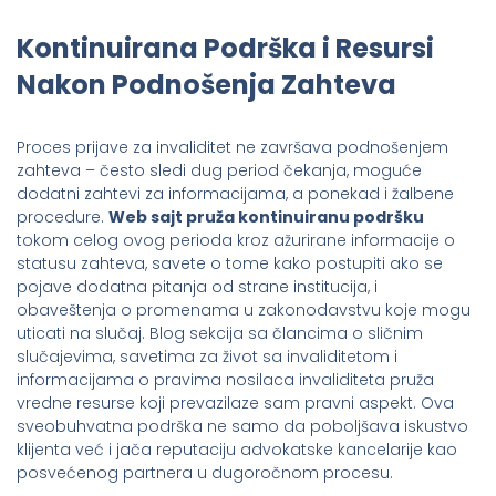
Kontinuirana Podrška i Resursi
Nakon Podnošenja Zahteva
Proces prijave za invaliditet ne završava podnošenjem
zahteva – često sledi dug period čekanja, moguće
dodatni zahtevi za informacijama, a ponekad i žalbene
procedure.
Web sajt pruža kontinuiranu podršku
tokom celog ovog perioda kroz ažurirane informacije o
statusu zahteva, savete o tome kako postupiti ako se
pojave dodatna pitanja od strane institucija, i
obaveštenja o promenama u zakonodavstvu koje mogu
uticati na slučaj. Blog sekcija sa člancima o sličnim
slučajevima, savetima za život sa invaliditetom i
informacijama o pravima nosilaca invaliditeta pruža
vredne resurse koji prevazilaze sam pravni aspekt. Ova
sveobuhvatna podrška ne samo da poboljšava iskustvo
klijenta već i jača reputaciju advokatske kancelarije kao
posvećenog partnera u dugoročnom procesu.