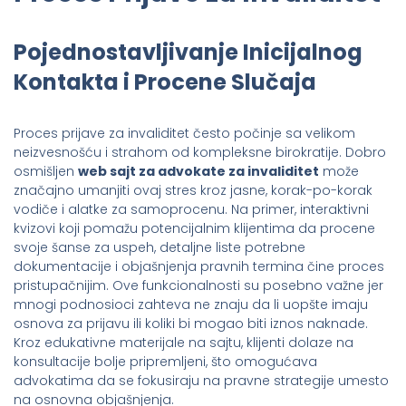
Pojednostavljivanje Inicijalnog
Kontakta i Procene Slučaja
Proces prijave za invaliditet često počinje sa velikom
neizvesnošću i strahom od kompleksne birokratije. Dobro
osmišljen
web sajt za advokate za invaliditet
može
značajno umanjiti ovaj stres kroz jasne, korak-po-korak
vodiče i alatke za samoprocenu. Na primer, interaktivni
kvizovi koji pomažu potencijalnim klijentima da procene
svoje šanse za uspeh, detaljne liste potrebne
dokumentacije i objašnjenja pravnih termina čine proces
pristupačnijim. Ove funkcionalnosti su posebno važne jer
mnogi podnosioci zahteva ne znaju da li uopšte imaju
osnova za prijavu ili koliki bi mogao biti iznos naknade.
Kroz edukativne materijale na sajtu, klijenti dolaze na
konsultacije bolje pripremljeni, što omogućava
advokatima da se fokusiraju na pravne strategije umesto
na osnovna objašnjenja.