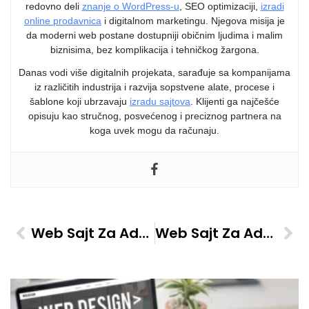
redovno deli
znanje o WordPress-u
, SEO optimizaciji,
izradi
online prodavnica
i digitalnom marketingu. Njegova misija je
da moderni web postane dostupniji običnim ljudima i malim
biznisima, bez komplikacija i tehničkog žargona.
Danas vodi više digitalnih projekata, sarađuje sa kompanijama
iz različitih industrija i razvija sopstvene alate, procese i
šablone koji ubrzavaju
izradu sajtova
. Klijenti ga najčešće
opisuju kao stručnog, posvećenog i preciznog partnera na
koga uvek mogu da računaju.
Web Sajt Za Advokate Za Radne Povrede – Kalkulator Naknada
Web Sajt Za Advokate Za Veteranska Prava – Vođenje Zahteva