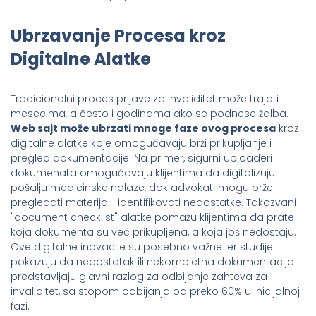
Ubrzavanje Procesa kroz
Digitalne Alatke
Tradicionalni proces prijave za invaliditet može trajati
mesecima, a često i godinama ako se podnese žalba.
Web sajt može ubrzati mnoge faze ovog procesa
kroz
digitalne alatke koje omogućavaju brži prikupljanje i
pregled dokumentacije. Na primer, sigurni uploaderi
dokumenata omogućavaju klijentima da digitalizuju i
pošalju medicinske nalaze, dok advokati mogu brže
pregledati materijal i identifikovati nedostatke. Takozvani
"document checklist" alatke pomažu klijentima da prate
koja dokumenta su već prikupljena, a koja još nedostaju.
Ove digitalne inovacije su posebno važne jer studije
pokazuju da nedostatak ili nekompletna dokumentacija
predstavljaju glavni razlog za odbijanje zahteva za
invaliditet, sa stopom odbijanja od preko 60% u inicijalnoj
fazi.