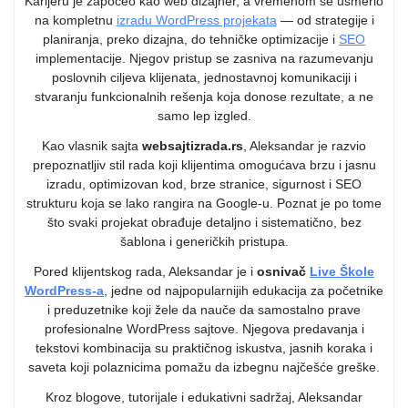
Karijeru je započeo kao web dizajner, a vremenom se usmerio
na kompletnu
izradu WordPress projekata
— od strategije i
planiranja, preko dizajna, do tehničke optimizacije i
SEO
implementacije. Njegov pristup se zasniva na razumevanju
poslovnih ciljeva klijenata, jednostavnoj komunikaciji i
stvaranju funkcionalnih rešenja koja donose rezultate, a ne
samo lep izgled.
Kao vlasnik sajta
websajtizrada.rs
, Aleksandar je razvio
prepoznatljiv stil rada koji klijentima omogućava brzu i jasnu
izradu, optimizovan kod, brze stranice, sigurnost i SEO
strukturu koja se lako rangira na Google-u. Poznat je po tome
što svaki projekat obrađuje detaljno i sistematično, bez
šablona i generičkih pristupa.
Pored klijentskog rada, Aleksandar je i
osnivač
Live Škole
WordPress-a
, jedne od najpopularnijih edukacija za početnike
i preduzetnike koji žele da nauče da samostalno prave
profesionalne WordPress sajtove. Njegova predavanja i
tekstovi kombinacija su praktičnog iskustva, jasnih koraka i
saveta koji polaznicima pomažu da izbegnu najčešće greške.
Kroz blogove, tutorijale i edukativni sadržaj, Aleksandar