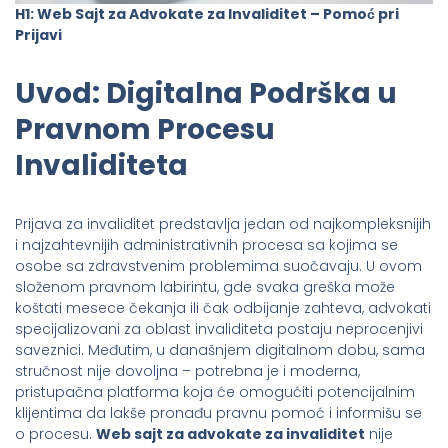
H1: Web Sajt za Advokate za Invaliditet – Pomoć pri
Prijavi
Uvod: Digitalna Podrška u
Pravnom Procesu
Invaliditeta
Prijava za invaliditet predstavlja jedan od najkompleksnijih
i najzahtevnijih administrativnih procesa sa kojima se
osobe sa zdravstvenim problemima suočavaju. U ovom
složenom pravnom labirintu, gde svaka greška može
koštati mesece čekanja ili čak odbijanje zahteva, advokati
specijalizovani za oblast invaliditeta postaju neprocenjivi
saveznici. Međutim, u današnjem digitalnom dobu, sama
stručnost nije dovoljna – potrebna je i moderna,
pristupačna platforma koja će omogućiti potencijalnim
klijentima da lakše pronađu pravnu pomoć i informišu se
o procesu.
Web sajt za advokate za invaliditet
nije