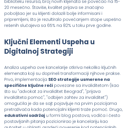
biblioteku resursa, broj novih klijenata se povećao na 15-
20 mesečno. Štaviše, kvalitet prijava se značajno
poboljšao jer su klijenti dolazili bolje informisani i
pripremljeni, što je rezultiralo povećanjem stope uspešno
rešenih slučajeva sa 65% na 82% u toku prve godine.
Ključni Elementi Uspeha u
Digitalnoj Strategiji
Analiza uspeha ove kancelarije otkriva nekoliko ključnih
elemenata koji su doprineli transformaciji njihove prakse.
Prvo, implementacija
SEO strategije usmerene na
specifične ključne reči
povezane sa invaliditetom (kao
što su "advokat za invaliditet Beograd", "prijava
invaliditeta pomoć", "odbijen zahtev za invaliditet")
omogućila je da se sajt pojavljuje na prvim pozicijama
pretraživača kada potencijalni klijenti traže pomoć. Drugo,
edukativni sadržaj
u formi blog postova, vodiča i često
postavljanih pitanja pozicionirao je kancelariju kao
autoritet u oblasti, gradeći poverenje kod potencijalnih