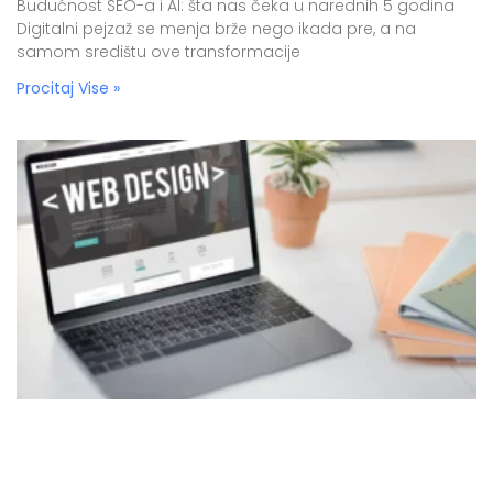
Budućnost SEO-a i AI: šta nas čeka u narednih 5 godina
Digitalni pejzaž se menja brže nego ikada pre, a na
samom središtu ove transformacije
Procitaj Vise »