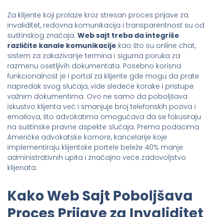
Za klijente koji prolaze kroz stresan proces prijave za
invaliditet, redovna komunikacija i transparentnost su od
suštinskog značaja.
Web sajt treba da integriše
različite kanale komunikacije
kao što su online chat,
sistem za zakazivanje termina i sigurna poruka za
razmenu osetljivih dokumentata. Posebno korisna
funkcionalnost je i portal za klijente gde mogu da prate
napredak svog slučaja, vide sledeće korake i pristupe
važnim dokumentima. Ovo ne samo da poboljšava
iskustvo klijenta već i smanjuje broj telefonskih poziva i
emailova, što advokatima omogućava da se fokusiraju
na suštinske pravne aspekte slučaja. Prema podacima
Američke advokatske komore, kancelarije koje
implementiraju klijentske portele beleže 40% manje
administrativnih upita i značajno veće zadovoljstvo
klijenata.
Kako Web Sajt Poboljšava
Proces Prijave za Invaliditet