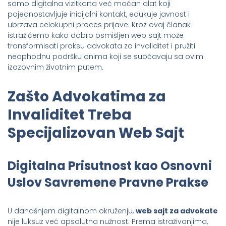
samo digitalna vizitkarta već moćan alat koji
pojednostavljuje inicijalni kontakt, edukuje javnost i
ubrzava celokupni proces prijave. Kroz ovaj članak
istražićemo kako dobro osmišljen web sajt može
transformisati praksu advokata za invaliditet i pružiti
neophodnu podršku onima koji se suočavaju sa ovim
izazovnim životnim putem.
Zašto Advokatima za
Invaliditet Treba
Specijalizovan Web Sajt
Digitalna Prisutnost kao Osnovni
Uslov Savremene Pravne Prakse
U današnjem digitalnom okruženju,
web sajt za advokate
nije luksuz već apsolutna nužnost. Prema istraživanjima,