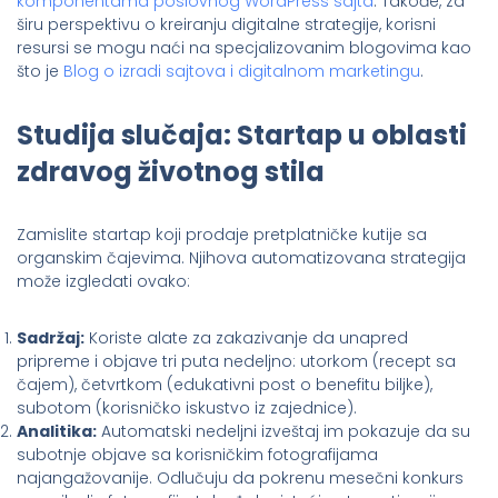
komponentama poslovnog WordPress sajta
. Takođe, za
širu perspektivu o kreiranju digitalne strategije, korisni
resursi se mogu naći na specjalizovanim blogovima kao
što je
Blog o izradi sajtova i digitalnom marketingu
.
Studija slučaja: Startap u oblasti
zdravog životnog stila
Zamislite startap koji prodaje pretplatničke kutije sa
organskim čajevima. Njihova automatizovana strategija
može izgledati ovako:
Sadržaj:
Koriste alate za zakazivanje da unapred
pripreme i objave tri puta nedeljno: utorkom (recept sa
čajem), četvrtkom (edukativni post o benefitu biljke),
subotom (korisničko iskustvo iz zajednice).
Analitika:
Automatski nedeljni izveštaj im pokazuje da su
subotnje objave sa korisničkim fotografijama
najangažovanije. Odlučuju da pokrenu mesečni konkurs