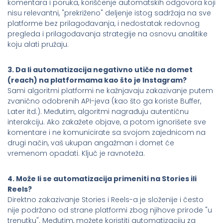
komentara i poruka, korišćenje automatskih odgovora koji
nisu relevantni, "prekriženo" deljenje istog sadržaja na sve
platforme bez prilagođavanja, i nedostatak redovnog
pregleda i prilagođavanja strategije na osnovu analitike
koju alati pružaju.
3. Da li automatizacija negativno utiče na domet
(reach) na platformama kao što je Instagram?
Sami algoritmi platformi ne kažnjavaju zakazivanje putem
zvanično odobrenih API-jeva (kao što ga koriste Buffer,
Later itd.). Međutim, algoritmi nagrađuju autentičnu
interakciju. Ako zakažete objave, a potom ignorišete sve
komentare i ne komunicirate sa svojom zajednicom na
drugi način, vaš ukupan angažman i domet će
vremenom opadati. Ključ je ravnoteža.
4. Može li se automatizacija primeniti na Stories ili
Reels?
Direktno zakazivanje Stories i Reels-a je složenije i često
nije podržano od strane platformi zbog njihove prirode "u
trenutku". Međutim, možete koristiti automatizaciju za