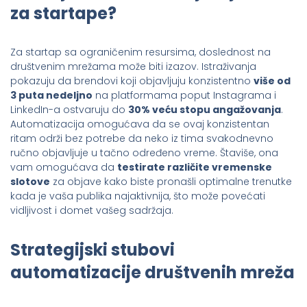
za startape?
Za startap sa ograničenim resursima, doslednost na
društvenim mrežama može biti izazov. Istraživanja
pokazuju da brendovi koji objavljuju konzistentno
više od
3 puta nedeljno
na platformama poput Instagrama i
LinkedIn-a ostvaruju do
30% veću stopu angažovanja
.
Automatizacija omogućava da se ovaj konzistentan
ritam održi bez potrebe da neko iz tima svakodnevno
ručno objavljuje u tačno određeno vreme. Štaviše, ona
vam omogućava da
testirate različite vremenske
slotove
za objave kako biste pronašli optimalne trenutke
kada je vaša publika najaktivnija, što može povećati
vidljivost i domet vašeg sadržaja.
Strategijski stubovi
automatizacije društvenih mreža