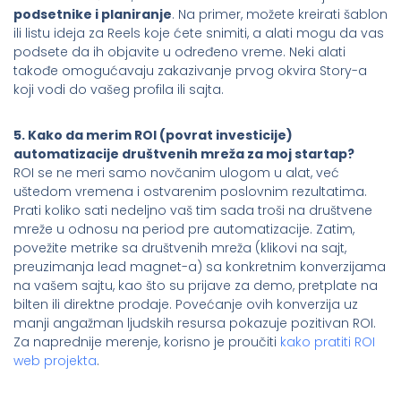
podsetnike i planiranje
. Na primer, možete kreirati šablon
ili listu ideja za Reels koje ćete snimiti, a alati mogu da vas
podsete da ih objavite u određeno vreme. Neki alati
takođe omogućavaju zakazivanje prvog okvira Story-a
koji vodi do vašeg profila ili sajta.
5. Kako da merim ROI (povrat investicije)
automatizacije društvenih mreža za moj startap?
ROI se ne meri samo novčanim ulogom u alat, već
uštedom vremena i ostvarenim poslovnim rezultatima.
Prati koliko sati nedeljno vaš tim sada troši na društvene
mreže u odnosu na period pre automatizacije. Zatim,
povežite metrike sa društvenih mreža (klikovi na sajt,
preuzimanja lead magnet-a) sa konkretnim konverzijama
na vašem sajtu, kao što su prijave za demo, pretplate na
bilten ili direktne prodaje. Povećanje ovih konverzija uz
manji angažman ljudskih resursa pokazuje pozitivan ROI.
Za naprednije merenje, korisno je proučiti
kako pratiti ROI
web projekta
.