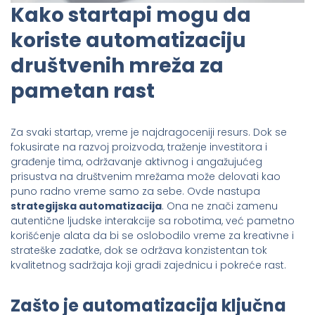
Kako startapi mogu da
koriste automatizaciju
društvenih mreža za
pametan rast
Za svaki startap, vreme je najdragoceniji resurs. Dok se
fokusirate na razvoj proizvoda, traženje investitora i
građenje tima, održavanje aktivnog i angažujućeg
prisustva na društvenim mrežama može delovati kao
puno radno vreme samo za sebe. Ovde nastupa
strategijska automatizacija
. Ona ne znači zamenu
autentične ljudske interakcije sa robotima, već pametno
korišćenje alata da bi se oslobodilo vreme za kreativne i
strateške zadatke, dok se održava konzistentan tok
kvalitetnog sadržaja koji gradi zajednicu i pokreće rast.
Zašto je automatizacija ključna