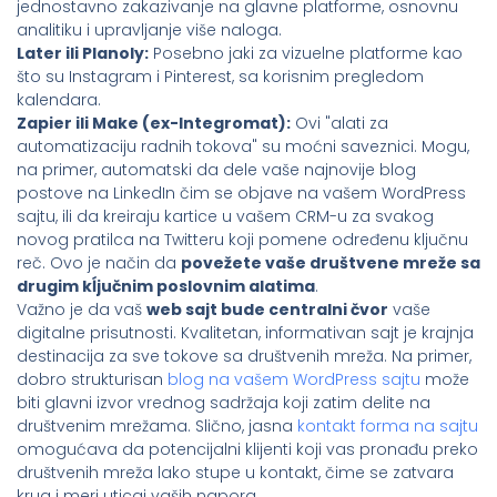
jednostavno zakazivanje na glavne platforme, osnovnu
analitiku i upravljanje više naloga.
Later ili Planoly:
Posebno jaki za vizuelne platforme kao
što su Instagram i Pinterest, sa korisnim pregledom
kalendara.
Zapier ili Make (ex-Integromat):
Ovi "alati za
automatizaciju radnih tokova" su moćni saveznici. Mogu,
na primer, automatski da dele vaše najnovije blog
postove na LinkedIn čim se objave na vašem WordPress
sajtu, ili da kreiraju kartice u vašem CRM-u za svakog
novog pratilca na Twitteru koji pomene određenu ključnu
reč. Ovo je način da
povežete vaše društvene mreže sa
drugim kĺjučnim poslovnim alatima
.
Važno je da vaš
web sajt bude centralni čvor
vaše
digitalne prisutnosti. Kvalitetan, informativan sajt je krajnja
destinacija za sve tokove sa društvenih mreža. Na primer,
dobro strukturisan
blog na vašem WordPress sajtu
može
biti glavni izvor vrednog sadržaja koji zatim delite na
društvenim mrežama. Slično, jasna
kontakt forma na sajtu
omogućava da potencijalni klijenti koji vas pronađu preko
društvenih mreža lako stupe u kontakt, čime se zatvara
krug i meri uticaj vaših napora.