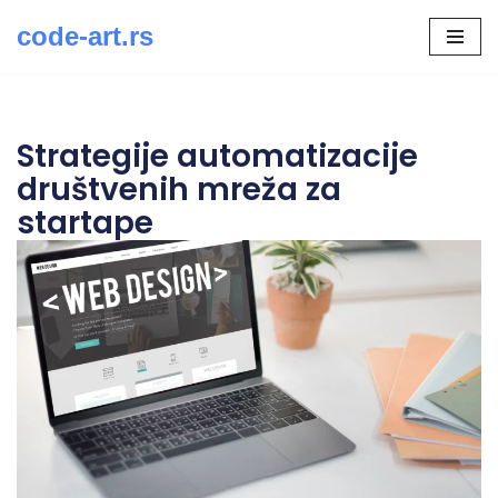
code-art.rs
Скочи
на
садржај
Strategije automatizacije
društvenih mreža za
startape