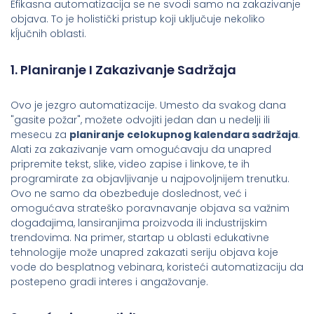
Efikasna automatizacija se ne svodi samo na zakazivanje
objava. To je holistički pristup koji uključuje nekoliko
kĺjučnih oblasti.
1. Planiranje I Zakazivanje Sadržaja
Ovo je jezgro automatizacije. Umesto da svakog dana
"gasite požar", možete odvojiti jedan dan u nedelji ili
mesecu za
planiranje celokupnog kalendara sadržaja
.
Alati za zakazivanje vam omogućavaju da unapred
pripremite tekst, slike, video zapise i linkove, te ih
programirate za objavljivanje u najpovoljnijem trenutku.
Ovo ne samo da obezbeđuje doslednost, već i
omogućava strateško poravnavanje objava sa važnim
događajima, lansiranjima proizvoda ili industrijskim
trendovima. Na primer, startap u oblasti edukativne
tehnologije može unapred zakazati seriju objava koje
vode do besplatnog vebinara, koristeći automatizaciju da
postepeno gradi interes i angažovanje.