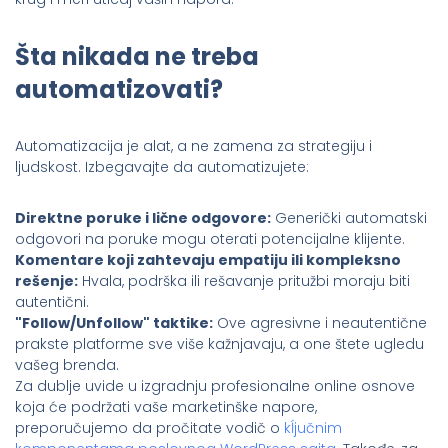
Šta nikada ne treba
automatizovati?
Automatizacija je alat, a ne zamena za strategiju i
ljudskost. Izbegavajte da automatizujete:
Direktne poruke i lične odgovore:
Generički automatski
odgovori na poruke mogu oterati potencijalne klijente.
Komentare koji zahtevaju empatiju ili kompleksno
rešenje:
Hvala, podrška ili rešavanje pritužbi moraju biti
autentični.
"Follow/Unfollow" taktike:
Ove agresivne i neautentične
prakste platforme sve više kažnjavaju, a one štete ugledu
vašeg brenda.
Za dublje uvide u izgradnju profesionalne online osnove
koja će podržati vaše marketinške napore,
preporučujemo da pročitate vodič o
kĺjučnim