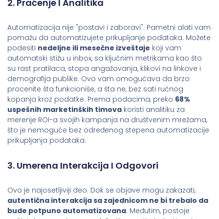
2. Praćenje I Analitika
Automatizacija nije "postavi i zaboravi". Pametni alati vam
pomažu da automatizujete prikupljanje podataka. Možete
podesiti
nedeljne ili mesečne izveštaje
koji vam
automatski stižu u inbox, sa ključnim metrikama kao što
su rast pratilaca, stopa angažovanja, klikovi na linkove i
demografija publike. Ovo vam omogućava da brzo
procenite šta funkcioniše, a šta ne, bez sati ručnog
kopanja kroz podatke. Prema podacima, preko
68%
uspešnih marketinških timova
koristi analitiku za
merenje ROI-a svojih kampanja na društvenim mrežama,
što je nemoguće bez određenog stepena automatizacije
prikupljanja podataka.
3. Umerena Interakcija I Odgovori
Ovo je najosetljiviji deo. Dok se objave mogu zakazati,
autentična interakcija sa zajednicom ne bi trebalo da
bude potpuno automatizovana
. Međutim, postoje