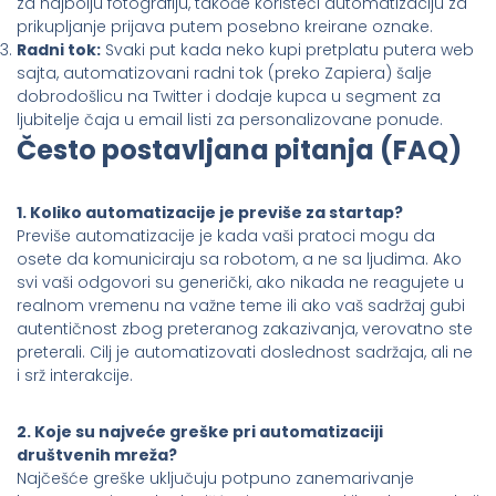
za najbolju fotografiju, takođe koristeći automatizaciju za
prikupljanje prijava putem posebno kreirane oznake.
Radni tok:
Svaki put kada neko kupi pretplatu putera web
sajta, automatizovani radni tok (preko Zapiera) šalje
dobrodošlicu na Twitter i dodaje kupca u segment za
ljubitelje čaja u email listi za personalizovane ponude.
Često postavljana pitanja (FAQ)
1. Koliko automatizacije je previše za startap?
Previše automatizacije je kada vaši pratoci mogu da
osete da komuniciraju sa robotom, a ne sa ljudima. Ako
svi vaši odgovori su generički, ako nikada ne reagujete u
realnom vremenu na važne teme ili ako vaš sadržaj gubi
autentičnost zbog preteranog zakazivanja, verovatno ste
preterali. Cilj je automatizovati doslednost sadržaja, ali ne
i srž interakcije.
2. Koje su najveće greške pri automatizaciji
društvenih mreža?
Najčešće greške uključuju potpuno zanemarivanje