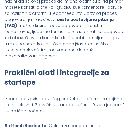
načini da se ovaj proces delimično optimizuje. Na primer,
možete koristiti alate koji grupišu sve komentare i poruke
sa različitih platformi u jedan feed, što ubrzava proces
odgovaranja. Takođe, za
često postavljana pitanja
(FAQ)
možete kreirati bazu odgovora ili koristiti
jednostavne, ljubazno formulisane automatske odgovore
koji obaveštavaju korisnike da će dobiti detaljan odgovor
u roku od nekoliko sati. Ovo poboljšava korisničko
iskustvo dok vaš tim ima vremena da pruži
personalizovani odgovor.
Praktični alati i integracije za
startape
Izbor alata zavisi od vašeg budžeta i platformi na kojima
ste najaktivniji. Za većinu startapa, rešenja "sve u jednom"
su odličan početak.
Buffer ili Hootsuite:
Odlični za početak, nude