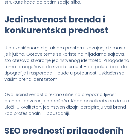
strukture koda do optimizacije silka.
Jedinstvenost brenda i
konkurentska prednost
U prezasićenom digitalnom prostoru, izdvajanje iz mase
je kĺjučno. Gotove teme se koriste na hiljadama sajtova,
što otežava stvaranje jedinstvenog identiteta. Prilagođena
tema omogućava da svaki element – od palete boja do
tipografije i rasporeda – bude u potpunosti usklađen sa
vašim brend identitetom.
Ova jedinstvenost direktno utiče na prepoznatljivost
brenda i poverenje potrošača. Kada posetioci vide da ste
uložili u kvalitetan, jedinstven dizajn, percipiraju vaš brend
kao profesionalniji i pouzdaniji.
SEO prednosti prilagođenih