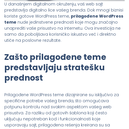
U današnjem digitalnom okruženju, vaš web sajt
predstavlja digitalno lice vašeg brenda. Dok mnogi biznisi
koriste gotove WordPress teme,
prilagođene WordPress
teme
nude jedinstvene prednosti koje mogu značajno
unaprediti vaše prisustvo na internetu. Ova investicija ne
samo da poboljšava korisničko iskustvo već i direktno
utiče na poslovne rezultate.
Zašto prilagođene teme
predstavljaju stratešku
prednost
Prilagođene WordPress teme dizajnirane su isključivo za
specifične potrebe vašeg brenda, što omogućava
potpunu kontrolu nad svakim aspektom vašeg web
prisustva. Za razliku od gotovih šablona koji često
uključuju nepotreban kod i funkcionalnosti koje
usporavaju sajt, prilagođena rešenja kreirana su sa