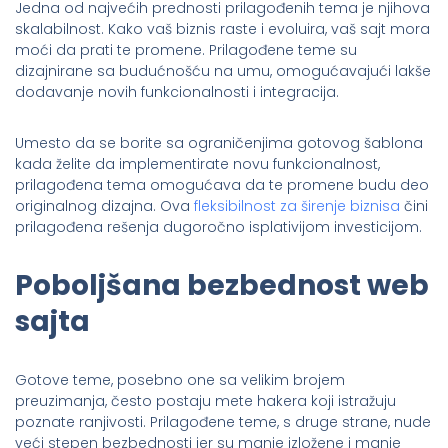
Jedna od najvećih prednosti prilagođenih tema je njihova
skalabilnost. Kako vaš biznis raste i evoluira, vaš sajt mora
moći da prati te promene. Prilagođene teme su
dizajnirane sa budućnošću na umu, omogućavajući lakše
dodavanje novih funkcionalnosti i integracija.
Umesto da se borite sa ograničenjima gotovog šablona
kada želite da implementirate novu funkcionalnost,
prilagođena tema omogućava da te promene budu deo
originalnog dizajna. Ova
fleksibilnost za širenje biznisa
čini
prilagođena rešenja dugoročno isplativijom investicijom.
Poboljšana bezbednost web
sajta
Gotove teme, posebno one sa velikim brojem
preuzimanja, često postaju mete hakera koji istražuju
poznate ranjivosti. Prilagođene teme, s druge strane, nude
veći stepen bezbednosti jer su manje izložene i manje