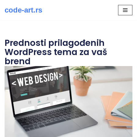
code-art.rs
Скочи
на
садржај
Prednosti prilagođenih
WordPress tema za vaš
brend