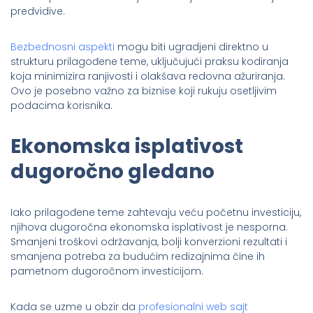
predvidive.
Bezbednosni aspekti
mogu biti ugradjeni direktno u
strukturu prilagođene teme, uključujući praksu kodiranja
koja minimizira ranjivosti i olakšava redovna ažuriranja.
Ovo je posebno važno za biznise koji rukuju osetljivim
podacima korisnika.
Ekonomska isplativost
dugoročno gledano
Iako prilagođene teme zahtevaju veću početnu investiciju,
njihova dugoročna ekonomska isplativost je nesporna.
Smanjeni troškovi održavanja, bolji konverzioni rezultati i
smanjena potreba za budućim redizajnima čine ih
pametnom dugoročnom investicijom.
Kada se uzme u obzir da
profesionalni web sajt