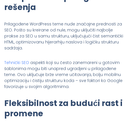
rešenja
Prilagođene WordPress teme nude značajne prednosti za
SEO. Pošto su kreirane od nule, mogu uključiti najbolje
prakse za SEO u samu strukturu, uključujući čist semantički
HTML, optimizovanu hijerarhiju naslova i logičku strukturu
sadržaja.
Tehnički SEO
aspekti koji su često zanemareni u gotovim
šablonima mogu biti unapred ugradjeni u prilagođene
teme. Ovo uključuje brže vreme učitavanja, bolju mobilnu
optimizaciju i čistiju strukturu koda – sve faktori ko Google
favorizuje u svojim algoritmima.
Fleksibilnost za budući rast i
promene