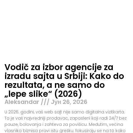
Vodič za izbor agencije za
izradu sajta u Srbiji: Kako do
rezultata, a ne samo do
„lepe slike“ (2026)
Aleksandar
Јун 26, 2026
U 2026. godini, vaš web sajt nije samo digitalna vizitkarta.
To je vaš najvredniji prodavac, zaposleni koji radi 24/7 bez
pauze, bolovanja i zahteva za povišicu. Međutim, većina
vlasnika biznisa pravi istu grešku: fokusiraju se na to kako