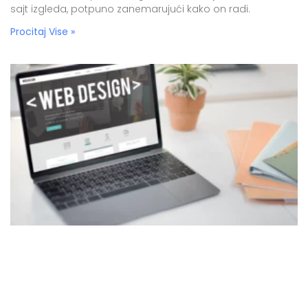
sajt izgleda, potpuno zanemarujući kako on radi.
Procitaj Vise »