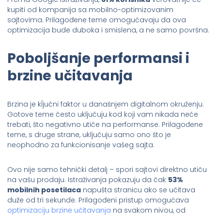
kupiti od kompanija sa mobilno-optimizovanim
sajtovima. Prilagođene teme omogućavaju da ova
optimizacija bude duboka i smislena, a ne samo površna.
Poboljšanje performansi i
brzine učitavanja
Brzina je kĺjučni faktor u današnjem digitalnom okruženju.
Gotove teme često uključuju kod koji vam nikada neće
trebati, što negativno utiče na performanse. Prilagođene
teme, s druge strane, uključuju samo ono što je
neophodno za funkcionisanje vašeg sajta.
Ovo nije samo tehnički detalj – spori sajtovi direktno utiču
na vašu prodaju. Istraživanja pokazuju da čak
53%
mobilnih posetilaca
napušta stranicu ako se učitava
duže od tri sekunde. Prilagođeni pristup omogućava
optimizaciju brzine učitavanja
na svakom nivou, od