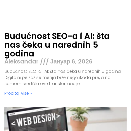
Budućnost SEO-a i AI: šta
nas čeka u narednih 5
godina
Aleksandar
Јануар 6, 2026
Budućnost SEO-a i AI: šta nas čeka u narednih 5 godina
Digitalni pejzaž se menja brže nego ikada pre, a na
samom središtu ove transformacije
Procitaj Vise »