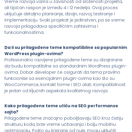
Vreme razvoja varira u zavisnosti od složenosti projekta,
ali tipičan raspon je između 4 i 12 nedelja. Ovaj proces
uključuje detaljno planiranje, dizajn, razvoj, testiranje i
implementaciju. Svaki projekat je jedinstven, pa se vreme
razvoja prilagođava specifičnim zahtevima i
funkcionalnostima.
Da li su prilagođene teme kompatibilne sa popularnim
WordPress plugin-ovima?
Profesionalno razvijene prilagođene teme su dizajnirane
da budu kompatibilne sa standardnim WordPress plugin-
ovima. Dobar developer će osigurati da tema pravilno
funkcioniše sa esencijalnim plugin-ovima kao što su
WooCommerce, kontakt forme i SEO alati. Kompatibilnost
je jedan od kĺjučnih aspekata kvalitetnog razvoja.
Kako prilagođene teme utiču na SEO performanse
sajta?
Prilagođene teme značajno poboljšavaju SEO kroz čistiju
strukturu koda, brže vreme učitavanja i bolju mobilnu
optimizaciju. Pošto su kreirane od nule, mogu uključiti