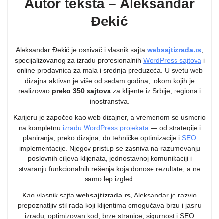
Autor teksta – Aleksandar
Đekić
Aleksandar Đekić je osnivač i vlasnik sajta
websajtizrada.rs
,
specijalizovanog za izradu profesionalnih
WordPress sajtova
i
online prodavnica za mala i srednja preduzeća. U svetu web
dizajna aktivan je više od sedam godina, tokom kojih je
realizovao
preko 350 sajtova
za klijente iz Srbije, regiona i
inostranstva.
Karijeru je započeo kao web dizajner, a vremenom se usmerio
na kompletnu
izradu WordPress projekata
— od strategije i
planiranja, preko dizajna, do tehničke optimizacije i
SEO
implementacije. Njegov pristup se zasniva na razumevanju
poslovnih ciljeva klijenata, jednostavnoj komunikaciji i
stvaranju funkcionalnih rešenja koja donose rezultate, a ne
samo lep izgled.
Kao vlasnik sajta
websajtizrada.rs
, Aleksandar je razvio
prepoznatljiv stil rada koji klijentima omogućava brzu i jasnu
izradu, optimizovan kod, brze stranice, sigurnost i SEO