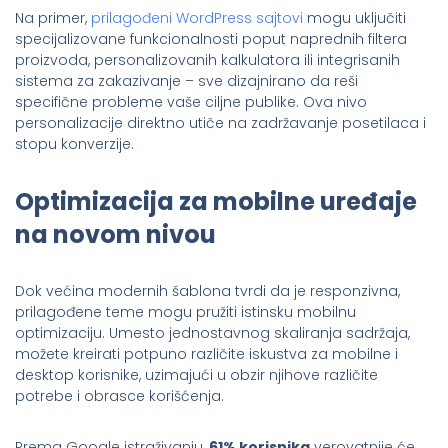
Na primer,
prilagođeni WordPress sajtovi
mogu uključiti
specijalizovane funkcionalnosti poput naprednih filtera
proizvoda, personalizovanih kalkulatora ili integrisanih
sistema za zakazivanje – sve dizajnirano da reši
specifične probleme vaše ciljne publike. Ova nivo
personalizacije direktno utiče na zadržavanje posetilaca i
stopu konverzije.
Optimizacija za mobilne uređaje
na novom nivou
Dok većina modernih šablona tvrdi da je responzivna,
prilagođene teme mogu pružiti istinsku mobilnu
optimizaciju. Umesto jednostavnog skaliranja sadržaja,
možete kreirati potpuno različite iskustva za mobilne i
desktop korisnike, uzimajući u obzir njihove različite
potrebe i obrasce korišćenja.
Prema Google istraživanju,
61% korisnika
verovatnije će