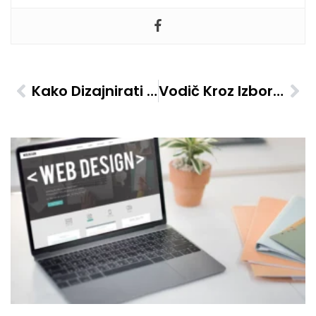
Kako Dizajnirati WordPress Sajt Koji Privlači Kupce
Vodič Kroz Izbor Idealne WordPress Teme Za Različite Vrste Sajtova