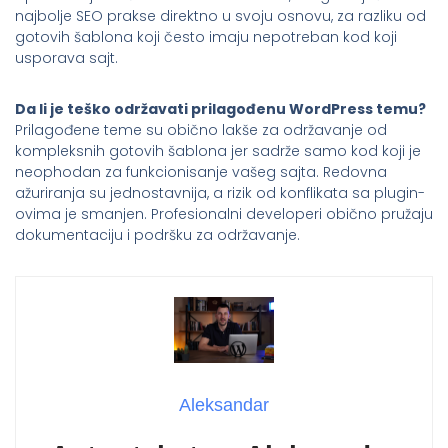
najbolje SEO prakse direktno u svoju osnovu, za razliku od
gotovih šablona koji često imaju nepotreban kod koji
usporava sajt.
Da li je teško održavati prilagođenu WordPress temu?
Prilagođene teme su obično lakše za održavanje od
kompleksnih gotovih šablona jer sadrže samo kod koji je
neophodan za funkcionisanje vašeg sajta. Redovna
ažuriranja su jednostavnija, a rizik od konflikata sa plugin-
ovima je smanjen. Profesionalni developeri obično pružaju
dokumentaciju i podršku za održavanje.
Aleksandar