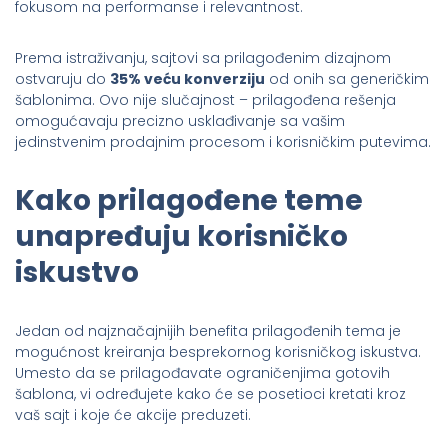
fokusom na performanse i relevantnost.
Prema istraživanju, sajtovi sa prilagođenim dizajnom
ostvaruju do
35% veću konverziju
od onih sa generičkim
šablonima. Ovo nije slučajnost – prilagođena rešenja
omogućavaju precizno usklađivanje sa vašim
jedinstvenim prodajnim procesom i korisničkim putevima.
Kako prilagođene teme
unapređuju korisničko
iskustvo
Jedan od najznačajnijih benefita prilagođenih tema je
mogućnost kreiranja besprekornog korisničkog iskustva.
Umesto da se prilagođavate ograničenjima gotovih
šablona, vi određujete kako će se posetioci kretati kroz
vaš sajt i koje će akcije preduzeti.