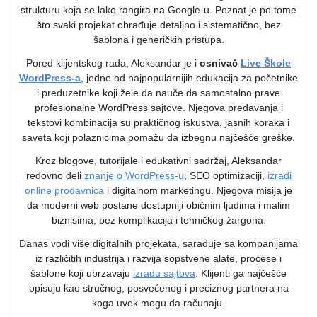
strukturu koja se lako rangira na Google-u. Poznat je po tome
što svaki projekat obrađuje detaljno i sistematično, bez
šablona i generičkih pristupa.
Pored klijentskog rada, Aleksandar je i
osnivač
Live Škole
WordPress-a
, jedne od najpopularnijih edukacija za početnike
i preduzetnike koji žele da nauče da samostalno prave
profesionalne WordPress sajtove. Njegova predavanja i
tekstovi kombinacija su praktičnog iskustva, jasnih koraka i
saveta koji polaznicima pomažu da izbegnu najčešće greške.
Kroz blogove, tutorijale i edukativni sadržaj, Aleksandar
redovno deli
znanje o WordPress-u
, SEO optimizaciji,
izradi
online prodavnica
i digitalnom marketingu. Njegova misija je
da moderni web postane dostupniji običnim ljudima i malim
biznisima, bez komplikacija i tehničkog žargona.
Danas vodi više digitalnih projekata, sarađuje sa kompanijama
iz različitih industrija i razvija sopstvene alate, procese i
šablone koji ubrzavaju
izradu sajtova
. Klijenti ga najčešće
opisuju kao stručnog, posvećenog i preciznog partnera na
koga uvek mogu da računaju.