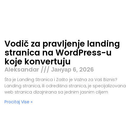
Vodič za pravljenje landing
stranica na WordPress-u
koje konvertuju
Aleksandar
Јануар 6, 2026
Šta je Landing Stranica i Zašto je Važna za Vaš Biznis?
Landing stranica, ili odredišna stranica, je specijalizovana
web stranica dizajnirana sa jednim jasnim ciljem
Procitaj Vise »