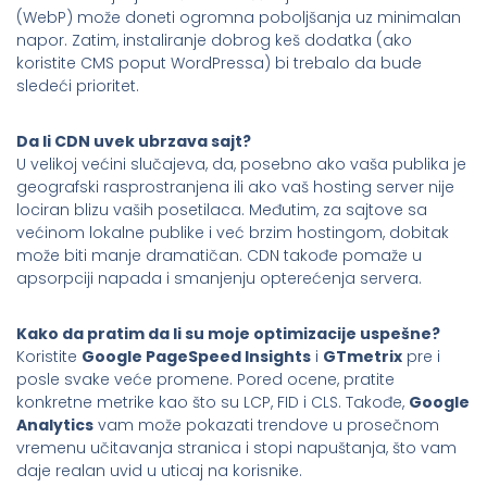
(WebP) može doneti ogromna poboljšanja uz minimalan
napor. Zatim, instaliranje dobrog keš dodatka (ako
koristite CMS poput WordPressa) bi trebalo da bude
sledeći prioritet.
Da li CDN uvek ubrzava sajt?
U velikoj većini slučajeva, da, posebno ako vaša publika je
geografski rasprostranjena ili ako vaš hosting server nije
lociran blizu vaših posetilaca. Međutim, za sajtove sa
većinom lokalne publike i već brzim hostingom, dobitak
može biti manje dramatičan. CDN takođe pomaže u
apsorpciji napada i smanjenju opterećenja servera.
Kako da pratim da li su moje optimizacije uspešne?
Koristite
Google PageSpeed Insights
i
GTmetrix
pre i
posle svake veće promene. Pored ocene, pratite
konkretne metrike kao što su LCP, FID i CLS. Takođe,
Google
Analytics
vam može pokazati trendove u prosečnom
vremenu učitavanja stranica i stopi napuštanja, što vam
daje realan uvid u uticaj na korisnike.