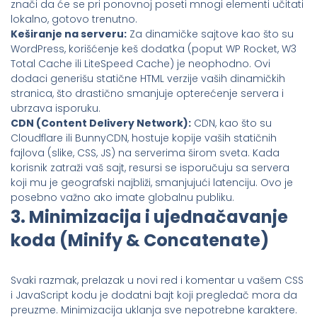
znači da će se pri ponovnoj poseti mnogi elementi učitati
lokalno, gotovo trenutno.
Keširanje na serveru:
Za dinamičke sajtove kao što su
WordPress, korišćenje keš dodatka (poput WP Rocket, W3
Total Cache ili LiteSpeed Cache) je neophodno. Ovi
dodaci generišu statične HTML verzije vaših dinamičkih
stranica, što drastično smanjuje opterećenje servera i
ubrzava isporuku.
CDN (Content Delivery Network):
CDN, kao što su
Cloudflare ili BunnyCDN, hostuje kopije vaših statičnih
fajlova (slike, CSS, JS) na serverima širom sveta. Kada
korisnik zatraži vaš sajt, resursi se isporučuju sa servera
koji mu je geografski najbliži, smanjujući latenciju. Ovo je
posebno važno ako imate globalnu publiku.
3. Minimizacija i ujednačavanje
koda (Minify & Concatenate)
Svaki razmak, prelazak u novi red i komentar u vašem CSS
i JavaScript kodu je dodatni bajt koji pregledač mora da
preuzme. Minimizacija uklanja sve nepotrebne karaktere.