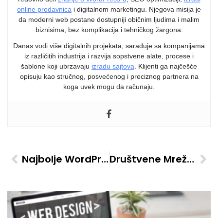
online prodavnica
i digitalnom marketingu. Njegova misija je
da moderni web postane dostupniji običnim ljudima i malim
biznisima, bez komplikacija i tehničkog žargona.
Danas vodi više digitalnih projekata, sarađuje sa kompanijama
iz različitih industrija i razvija sopstvene alate, procese i
šablone koji ubrzavaju
izradu sajtova
. Klijenti ga najčešće
opisuju kao stručnog, posvećenog i preciznog partnera na
koga uvek mogu da računaju.
Najbolje WordPress Teme Za Blogere Fokusirane Na SEO
Društvene Mreže I SEO: Kako Ih Povezati Za Bolje Rezultate