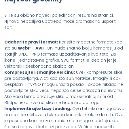
Slike su obično najveći pojedinačni resurs na stranici.
Njihova nepažljiva upotreba može dramatično usporiti
sajt.
Odaberite pravi format:
Koristite moderne formate kao
što su
WebP
ili
AVIF
. Oni nude znatno bolju kompresiju od
starijih JPEG i PNG formata uz zadržavanje kvaliteta. Za
ikone i jednostavne grafike, SVG format je idealan jer je
vektorski i beskonačno skalabilan.
Kompresujte i smanjite veličinu:
Uvek kompresujte slike
pre postavljanja. Alati kao što su ShortPixel, Imagify ili čak
besplatni TinyPNG mogu uraditi posao. Takođe, nikada ne
postavljajte sliku veću nego što će se prikazati na ekranu.
Ako vaša tema prikazuje sliku u maksimalnoj širini od
800px, neka izvorna slika ne bude šira od toga.
Implementirajte Lazy Loading:
Ova tehnika omogućava
da se slike učitavaju tek kada korisnik skroluje do njih. Ovo
je posebno korisno za stranice sa mnogo sadržaja, kao
što su blogovi ili katalozi proizvoda. Većina modernih