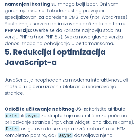
namenjeni hosting
su mnogo bolji izbor. Oni vam
garantuju resurse. Takođe, hosting provajderi
specijalizovani za određene CMS-ove (npr. WordPress)
često imaju servere optimizovane baš za tu platformu.
PHP verzija:
Uverite se da koristite najnoviju stabilnu
verziju PHP-a (npr. PHP 8.x). Svaka nova glavna verzija
donosi značajna poboljšanja u performansama.
5. Redukcija i optimizacija
JavaScript-a
JavaScript je neophodan za modernu interaktivnost, ali
može biti i glavni uzročnik blokiranja renderovanja
stranice.
Odložite učitavanje nebitnog JS-a:
Koristite atribute
ili
za skripte koje nisu kritične za početno
defer
async
prikazivanje stranice (npr. chat widgeti, analitika, reklame).
osigurava da se skripta izvrši nakon što se HTML
Defer
kompletno parsira, dok
dozvoljava njeno
async