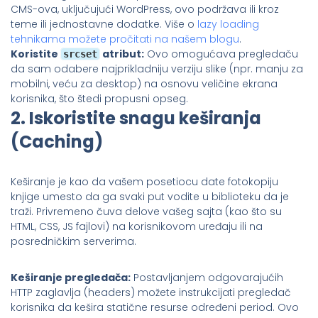
CMS-ova, uključujući WordPress, ovo podržava ili kroz
teme ili jednostavne dodatke. Više o
lazy loading
tehnikama možete pročitati na našem blogu
.
Koristite
atribut:
Ovo omogućava pregledaču
srcset
da sam odabere najprikladniju verziju slike (npr. manju za
mobilni, veću za desktop) na osnovu veličine ekrana
korisnika, što štedi propusni opseg.
2. Iskoristite snagu keširanja
(Caching)
Keširanje je kao da vašem posetiocu date fotokopiju
knjige umesto da ga svaki put vodite u biblioteku da je
traži. Privremeno čuva delove vašeg sajta (kao što su
HTML, CSS, JS fajlovi) na korisnikovom uređaju ili na
posredničkim serverima.
Keširanje pregledača:
Postavljanjem odgovarajućih
HTTP zaglavlja (headers) možete instrukcijati pregledač
korisnika da kešira statične resurse određeni period. Ovo