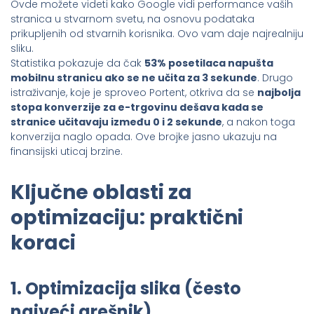
Ovde možete videti kako Google vidi performance vaših
stranica u stvarnom svetu, na osnovu podataka
prikupljenih od stvarnih korisnika. Ovo vam daje najrealniju
sliku.
Statistika pokazuje da čak
53% posetilaca napušta
mobilnu stranicu ako se ne učita za 3 sekunde
. Drugo
istraživanje, koje je sproveo Portent, otkriva da se
najbolja
stopa konverzije za e-trgovinu dešava kada se
stranice učitavaju između 0 i 2 sekunde
, a nakon toga
konverzija naglo opada. Ove brojke jasno ukazuju na
finansijski uticaj brzine.
Ključne oblasti za
optimizaciju: praktični
koraci
1. Optimizacija slika (često
najveći grešnik)