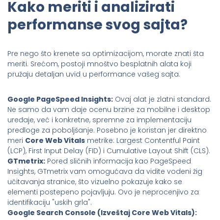
Kako meriti i analizirati
performanse svog sajta?
Pre nego što krenete sa optimizacijom, morate znati šta
meriti. Srećom, postoji mnoštvo besplatnih alata koji
pružaju detaljan uvid u performance vašeg sajta.
Google PageSpeed Insights:
Ovaj alat je zlatni standard.
Ne samo da vam daje ocenu brzine za mobilne i desktop
uređaje, već i konkretne, spremne za implementaciju
predloge za poboljšanje. Posebno je koristan jer direktno
meri
Core Web Vitals
metrike: Largest Contentful Paint
(LCP), First Input Delay (FID) i Cumulative Layout Shift (CLS).
GTmetrix:
Pored sličnih informacija kao PageSpeed
Insights, GTmetrix vam omogućava da vidite vodeni žig
učitavanja stranice, što vizuelno pokazuje kako se
elementi postepeno pojavljuju. Ovo je neprocenjivo za
identifikaciju "uskih grla".
Google Search Console (Izveštaj Core Web Vitals):