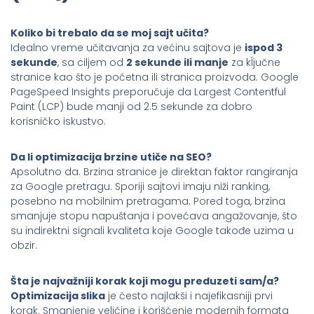
Koliko bi trebalo da se moj sajt učita?
Idealno vreme učitavanja za većinu sajtova je
ispod 3
sekunde
, sa ciljem od
2 sekunde ili manje
za kĺjučne
stranice kao što je početna ili stranica proizvoda. Google
PageSpeed Insights preporučuje da Largest Contentful
Paint (LCP) bude manji od 2.5 sekunde za dobro
korisničko iskustvo.
Da li optimizacija brzine utiče na SEO?
Apsolutno da. Brzina stranice je direktan faktor rangiranja
za Google pretragu. Sporiji sajtovi imaju niži ranking,
posebno na mobilnim pretragama. Pored toga, brzina
smanjuje stopu napuštanja i povećava angažovanje, što
su indirektni signali kvaliteta koje Google takođe uzima u
obzir.
Šta je najvažniji korak koji mogu preduzeti sam/a?
Optimizacija slika
je često najlakši i najefikasniji prvi
korak. Smanjenje veličine i korišćenje modernih formata