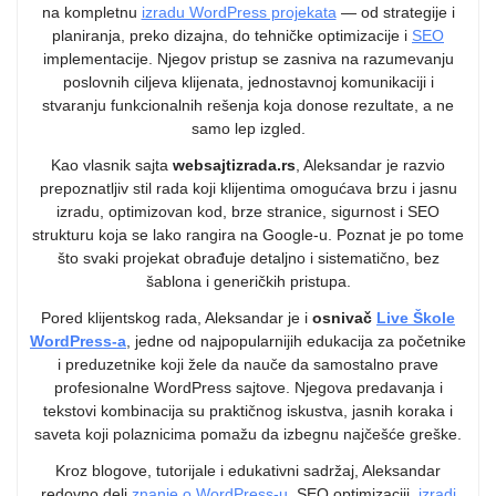
na kompletnu
izradu WordPress projekata
— od strategije i
planiranja, preko dizajna, do tehničke optimizacije i
SEO
implementacije. Njegov pristup se zasniva na razumevanju
poslovnih ciljeva klijenata, jednostavnoj komunikaciji i
stvaranju funkcionalnih rešenja koja donose rezultate, a ne
samo lep izgled.
Kao vlasnik sajta
websajtizrada.rs
, Aleksandar je razvio
prepoznatljiv stil rada koji klijentima omogućava brzu i jasnu
izradu, optimizovan kod, brze stranice, sigurnost i SEO
strukturu koja se lako rangira na Google-u. Poznat je po tome
što svaki projekat obrađuje detaljno i sistematično, bez
šablona i generičkih pristupa.
Pored klijentskog rada, Aleksandar je i
osnivač
Live Škole
WordPress-a
, jedne od najpopularnijih edukacija za početnike
i preduzetnike koji žele da nauče da samostalno prave
profesionalne WordPress sajtove. Njegova predavanja i
tekstovi kombinacija su praktičnog iskustva, jasnih koraka i
saveta koji polaznicima pomažu da izbegnu najčešće greške.
Kroz blogove, tutorijale i edukativni sadržaj, Aleksandar
redovno deli
znanje o WordPress-u
, SEO optimizaciji,
izradi