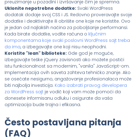
preuzimanje u pozadini i izvršavanje čim je spremna.
Uklonite nepotrebne dodatke:
Svaki WordPress
dodatak dodaje svoj CSS i JS. Redovno proveravajte svoje
dodatke i deaktivirajte ili obrišite one koje ne koristite. Ovo
je jedan od najlakših načina za poboljšanje performansi.
Kada birate dodatke, vodite računa o
ključnim
komponentama koje svaki poslovni WordPress sajt treba
da ima
, a izbegavajte one koji nisu neophodni.
Koristite "lean" biblioteke:
Gde god je moguće,
izbegavajte teške jQuery zavisnosti ako možete postići
istu funkcionalnost sa modernim, "vanila" JavaScript-om.
Implementacija ovih saveta zahteva tehničko znanje. Ako
se osećate nesigurno, angažovanje profesionalaca može
biti najbolja investicija.
Kako izabrati pravog developera
za WordPress sajt
je vodič koji vam može pomoći da
donesete informisanu odluku i osigurate da vaša
optimizacija bude trajna i efikasna.
Često postavljana pitanja
(FAQ)