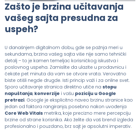
Zašto je brzina učitavanja
vašeg sajta presudna za
uspeh?
U današnjem digitalnom dobu, gde se pažnja meri u
sekundama, brzina vašeg sajta više nije samo tehnički
detalj – to je kamen temeljac korisničkog iskustva i
poslovnog uspeha. Zamislite da ulazite u prodavnicu i
čekate pet minuta da vam se otvore vrata. Verovatno
biste otišli negde drugde. Isti princip važi i za online svet.
Sporo učitavanje stranica direktno utiče na
stopu
napuštanja
,
konverzije
i vašu
poziciju u Google
pretrazi
. Google je eksplicitno naveo brzinu stranice kao
jedan od faktora rangiranja, posebno nakon uvođenja
Core Web Vitals
metrika, koje precizno mere percepciju
brzine od strane korisnika. Ako želite da vaš brend izgleda
profesionalno i pouzdano, brz sajt je apsolutni imperativ.