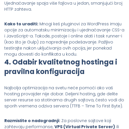
Ujednačavanje spaja više fajlova u jedan, smanjujući broj
HTTP zahteva.
Kako to uraditi:
Mnogi keš pluginovi za WordPress imaju
opcije za automatsku minimizaciju i ujednačavanje CSS-a
i JavaScript-a. Takođe, postoje i online alati i task runner-i
(kao što je Gulp) za naprednije podešavanje. Pažljivo
testirajte nakon uključivanja ovih opcija, jer ponekad
mogu dovesti do konflikata u kodu.
4. Odabir kvalitetnog hostinga i
pravilna konfiguracija
Najbolja optimizacija na svetu neće pomoći ako vaš
hosting provajder nije dobar. Deljeni hosting, gde delite
server resurse sa stotinama drugih sajtova, često vodi do
sporih vremena odziva servera (TTFB – Time To First Byte).
Razmislite o nadogradnji:
Za poslovne sajtove koji
zahtevaju performanse,
VPS (Virtual Private Server)
ili