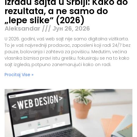
izradu sajta u Srbiji: Kako do
rezultata, a ne samo do
„lepe slike“ (2026)
Aleksandar
Јун 26, 2026
U 2026. godini, vaš web sajt nije samo digitalna vizitkarta.
To je vaš najvredniji prodavac, zaposleni koji radi 24/7 bez
pauze, bolovanja i zahteva za povišicu. Međutim, većina
vlasnika biznisa pravi istu grešku: fokusiraju se na to kako
sajt izgleda, potpuno zanemarujući kako on radi.
Procitaj Vise »