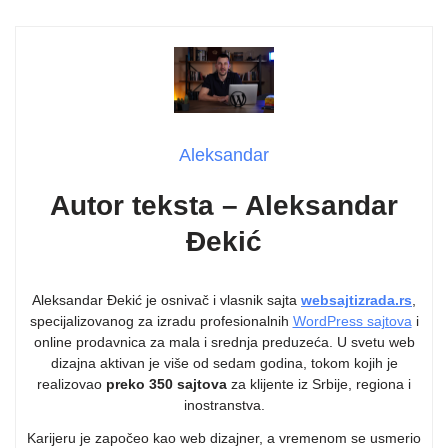
Aleksandar
Autor teksta – Aleksandar
Đekić
Aleksandar Đekić je osnivač i vlasnik sajta
websajtizrada.rs
,
specijalizovanog za izradu profesionalnih
WordPress sajtova
i
online prodavnica za mala i srednja preduzeća. U svetu web
dizajna aktivan je više od sedam godina, tokom kojih je
realizovao
preko 350 sajtova
za klijente iz Srbije, regiona i
inostranstva.
Karijeru je započeo kao web dizajner, a vremenom se usmerio