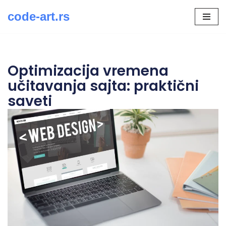
code-art.rs
Скочи
на
садржај
Optimizacija vremena
učitavanja sajta: praktični
saveti