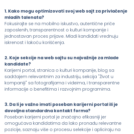
1. Kako mogu optimizovati svoj web sajt za privlačenje
mladih talenata?
Fokusirajte se na mobilno iskustvo, autentične priče
zaposlenih, transparentnost o kulturi kompanije i
jednostavan proces prijave. Mladi kandidati vrednuju
iskrenost i lakoću korišćenja.
2. Koje sekcije na web sajtu su najvažnije za mlade
kandidate?
Karijerni portal, stranica o kulturi kompanije, blog sa
sadržajem relevantnim za industriju, sekcija "Život u
kompaniji" sa fotografijama i videima, i transparentne
informacije o benefitima i razvojnim programima.
3. Da li je važno imati poseban karijerni portal ili je
dovoljna standardna kontakt forma?
Poseban karijerni portal je značajno efikasniji jer
omogućava kandidatima da lako pronađu relevantne
pozicije, saznaju više o procesu selekcije i apliciraju na