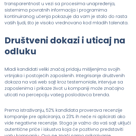
transparentnost u vezi sa procesima unapređenja,
sistemima povratnih informacija i programima
kontinuiranog učenja pokazuje da vam je stalo do rasta
vaših ljudi, što je visoko vrednovano kod mladih talenata.
Društveni dokazi i uticaj na
odluku
Mladi kandidati veliki značaj pridaju mišljenjima svojih
vršnjaka i postojećih zaposlenih. Integrisanje društvenih
dokaza na vaš web sajt kroz testemoniale, intervjue sa
zaposlenima i prikaze život u kompaniji može značajno
uticati na percepciju vašeg poslodavca brenda.
Prema istraživanju, 52% kandidata proverava recenzije
kompanije pre apliciranja, a 23% ih neće ni aplicirati ako
vide negativne recenzije. Stoga je važno da vaš sajt uključi
autentične priče i iskustva koja će pozitivno predstaviti
vašu kompaniju. Ovo ne znači samo prikazivanje