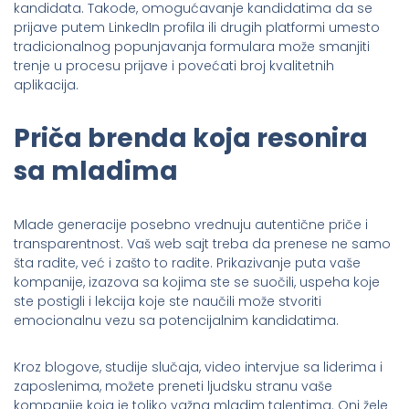
kandidata. Takode, omogućavanje kandidatima da se
prijave putem LinkedIn profila ili drugih platformi umesto
tradicionalnog popunjavanja formulara može smanjiti
trenje u procesu prijave i povećati broj kvalitetnih
aplikacija.
Priča brenda koja resonira
sa mladima
Mlade generacije posebno vrednuju autentične priče i
transparentnost. Vaš web sajt treba da prenese ne samo
šta radite, već i zašto to radite. Prikazivanje puta vaše
kompanije, izazova sa kojima ste se suočili, uspeha koje
ste postigli i lekcija koje ste naučili može stvoriti
emocionalnu vezu sa potencijalnim kandidatima.
Kroz blogove, studije slučaja, video intervjue sa liderima i
zaposlenima, možete preneti ljudsku stranu vaše
kompanije koja je toliko važna mladim talentima. Oni žele