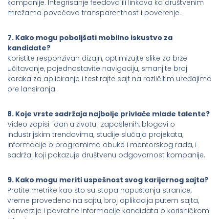
kompanije. Integrisanje feedova ili linkova ka društvenim
mrežama povećava transparentnost i poverenje.
7. Kako mogu poboljšati mobilno iskustvo za
kandidate?
Koristite responzivan dizajn, optimizujte slike za brže
učitavanje, pojednostavite navigaciju, smanjite broj
koraka za apliciranje i testirajte sajt na različitim uređajima
pre lansiranja.
8. Koje vrste sadržaja najbolje privlače mlade talente?
Video zapisi "dan u životu" zaposlenih, blogovi o
industrijskim trendovima, studije slučaja projekata,
informacije o programima obuke i mentorskog rada, i
sadržaj koji pokazuje društvenu odgovornost kompanije.
9. Kako mogu meriti uspešnost svog karijernog sajta?
Pratite metrike kao što su stopa napuštanja stranice,
vreme provedeno na sajtu, broj aplikacija putem sajta,
konverzije i povratne informacije kandidata o korisničkom