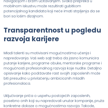
navigacijom i brzim učitavanjem. Svaka prepreka u
mobilnom iskustvu može rezultirati gubitkom
potencijalnog kandidata koji neće imati strpljenja da se
bori sa lošim dizajnom.
Transparentnost u pogledu
razvoja karijere
Mladi talenti su motivisani mogućnostima učenja i
napredovanja. Vaš web sajt treba da jasno komunicira
putanje karijere, programe obuke, mentorske programe i
mogućnosti profesionalnog razvoja koje nudite. Detaljno
opisivanje kako podržavate rast svojih zaposlenih može
biti presudno u privlačenju ambicioznih mladih
profesionalaca.
Uključivanje priča o uspehu postojećih zaposlenih,
posebno onih koji su napredovali unutar kompanije, pruža
konkretne dokaze o mogućnostima razvoja. Takode,