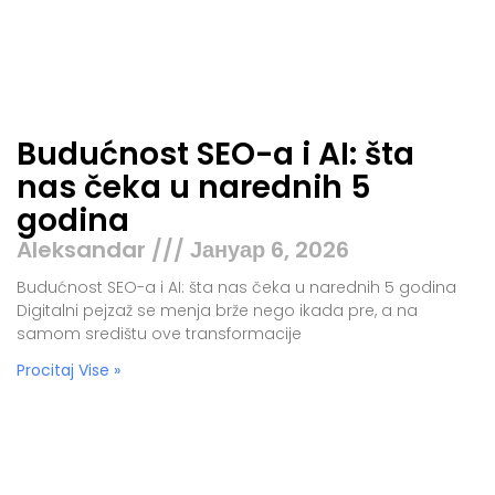
Budućnost SEO-a i AI: šta
nas čeka u narednih 5
godina
Aleksandar
Јануар 6, 2026
Budućnost SEO-a i AI: šta nas čeka u narednih 5 godina
Digitalni pejzaž se menja brže nego ikada pre, a na
samom središtu ove transformacije
Procitaj Vise »