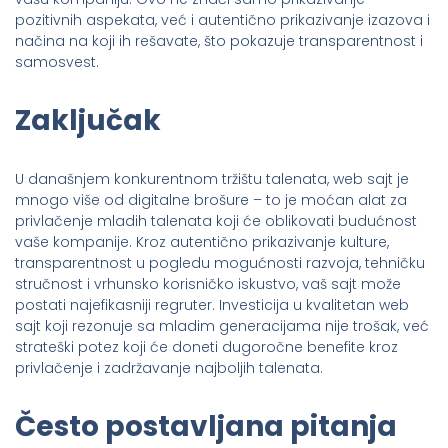
pozitivnih aspekata, već i autentično prikazivanje izazova i
načina na koji ih rešavate, što pokazuje transparentnost i
samosvest.
Zaključak
U današnjem konkurentnom tržištu talenata, web sajt je
mnogo više od digitalne brošure – to je moćan alat za
privlačenje mladih talenata koji će oblikovati budućnost
vaše kompanije. Kroz autentično prikazivanje kulture,
transparentnost u pogledu mogućnosti razvoja, tehničku
stručnost i vrhunsko korisničko iskustvo, vaš sajt može
postati najefikasniji regruter. Investicija u kvalitetan web
sajt koji rezonuje sa mladim generacijama nije trošak, već
strateški potez koji će doneti dugoročne benefite kroz
privlačenje i zadržavanje najboljih talenata.
Često postavljana pitanja