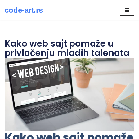
code-art.rs
Скочи
на
садржај
Kako web sajt pomaže u
privlačenju mladih talenata
Kako web sajt pomaže