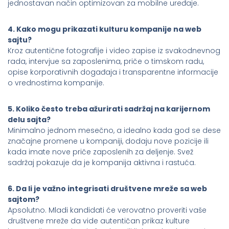
jednostavan način optimizovan za mobilne uređaje.
4. Kako mogu prikazati kulturu kompanije na web
sajtu?
Kroz autentične fotografije i video zapise iz svakodnevnog
rada, intervjue sa zaposlenima, priče o timskom radu,
opise korporativnih događaja i transparentne informacije
o vrednostima kompanije.
5. Koliko često treba ažurirati sadržaj na karijernom
delu sajta?
Minimalno jednom mesečno, a idealno kada god se dese
značajne promene u kompaniji, dodaju nove pozicije ili
kada imate nove priče zaposlenih za deljenje. Svež
sadržaj pokazuje da je kompanija aktivna i rastuća.
6. Da li je važno integrisati društvene mreže sa web
sajtom?
Apsolutno. Mladi kandidati će verovatno proveriti vaše
društvene mreže da vide autentičan prikaz kulture