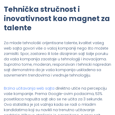
Tehnička stručnost i
inovativnost kao magnet za
talente
Za mlade tehnološki orijentisane talente, kvalitet vašeg
web sajta govori više o vašoj kompaniji nego što možete
zamisliti. Spor, zastareo ili loše dizajniran sajt šalje poruku
da vaša kompanija zaostaje u tehnologiji i inovacijama.
Suprotno tome, moderan, responzivan i tehnicki napredan
sajt demonstrira da je vaša kompanija usklađena sa
savremenim trendovima i vrednuje tehnologiju.
Brzina učitavanja web sajta
direktno utiče na percepciju
vaše kompanije. Prema Google-ovim podacima, 53%
posetilaca napušta sajt ako se ne učita za 3 sekunde.
Ova statistika je još važnija kada se radi o mladim
kandidatima koji su navikli na trenutno učitavanje