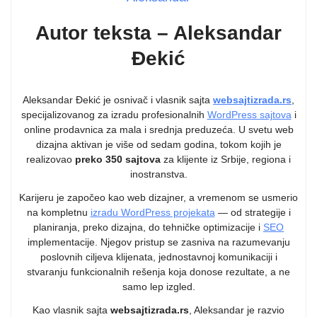
Autor teksta – Aleksandar
Đekić
Aleksandar Đekić je osnivač i vlasnik sajta
websajtizrada.rs
,
specijalizovanog za izradu profesionalnih
WordPress sajtova
i
online prodavnica za mala i srednja preduzeća. U svetu web
dizajna aktivan je više od sedam godina, tokom kojih je
realizovao
preko 350 sajtova
za klijente iz Srbije, regiona i
inostranstva.
Karijeru je započeo kao web dizajner, a vremenom se usmerio
na kompletnu
izradu WordPress projekata
— od strategije i
planiranja, preko dizajna, do tehničke optimizacije i
SEO
implementacije. Njegov pristup se zasniva na razumevanju
poslovnih ciljeva klijenata, jednostavnoj komunikaciji i
stvaranju funkcionalnih rešenja koja donose rezultate, a ne
samo lep izgled.
Kao vlasnik sajta
websajtizrada.rs
, Aleksandar je razvio