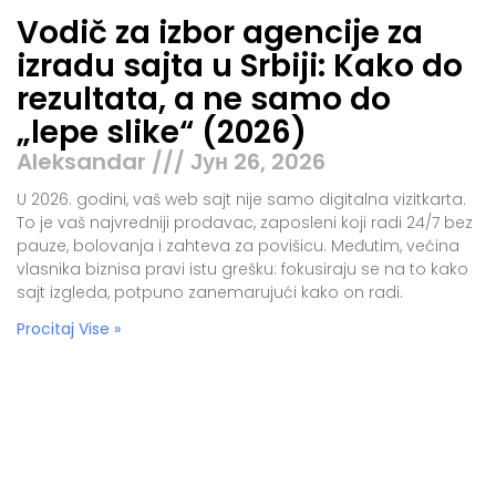
Vodič za izbor agencije za
izradu sajta u Srbiji: Kako do
rezultata, a ne samo do
„lepe slike“ (2026)
Aleksandar
Јун 26, 2026
U 2026. godini, vaš web sajt nije samo digitalna vizitkarta.
To je vaš najvredniji prodavac, zaposleni koji radi 24/7 bez
pauze, bolovanja i zahteva za povišicu. Međutim, većina
vlasnika biznisa pravi istu grešku: fokusiraju se na to kako
sajt izgleda, potpuno zanemarujući kako on radi.
Procitaj Vise »