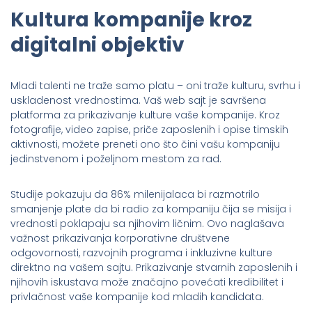
Kultura kompanije kroz
digitalni objektiv
Mladi talenti ne traže samo platu – oni traže kulturu, svrhu i
uskladenost vrednostima. Vaš web sajt je savršena
platforma za prikazivanje kulture vaše kompanije. Kroz
fotografije, video zapise, priče zaposlenih i opise timskih
aktivnosti, možete preneti ono što čini vašu kompaniju
jedinstvenom i poželjnom mestom za rad.
Studije pokazuju da 86% milenijalaca bi razmotrilo
smanjenje plate da bi radio za kompaniju čija se misija i
vrednosti poklapaju sa njihovim ličnim. Ovo naglašava
važnost prikazivanja korporativne društvene
odgovornosti, razvojnih programa i inkluzivne kulture
direktno na vašem sajtu. Prikazivanje stvarnih zaposlenih i
njihovih iskustava može značajno povećati kredibilitet i
privlačnost vaše kompanije kod mladih kandidata.