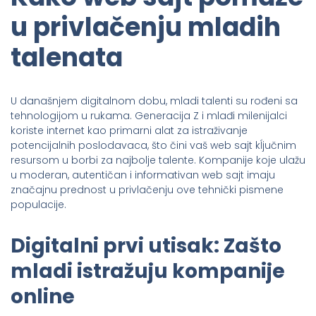
u privlačenju mladih
talenata
U današnjem digitalnom dobu, mladi talenti su rođeni sa
tehnologijom u rukama. Generacija Z i mlađi milenijalci
koriste internet kao primarni alat za istraživanje
potencijalnih poslodavaca, što čini vaš web sajt kĺjučnim
resursom u borbi za najbolje talente. Kompanije koje ulažu
u moderan, autentičan i informativan web sajt imaju
značajnu prednost u privlačenju ove tehnički pismene
populacije.
Digitalni prvi utisak: Zašto
mladi istražuju kompanije
online