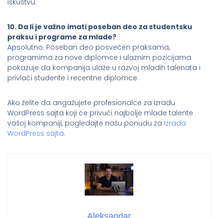
iskustvu.
10. Da li je važno imati poseban deo za studentsku
praksu i programe za mlade?
Apsolutno. Poseban deo posvećen praksama,
programima za nove diplomce i ulaznim pozicijama
pokazuje da kompanija ulaže u razvoj mladih talenata i
privlači studente i recentne diplomce.
Ako želite da angažujete profesionalce za izradu
WordPress sajta koji će privući najbolje mlade talente
vašoj kompaniji, pogledajte našu ponudu za
Izrada
WordPress sajta
.
Aleksandar