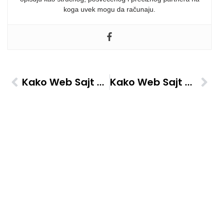
koga uvek mogu da računaju.
Kako Web Sajt Pomaže Da Budete Pronađeni Na Google Mapi
Kako Web Sajt Pomaže Da Vaš Brend Izgleda Moderno I Profesionalno