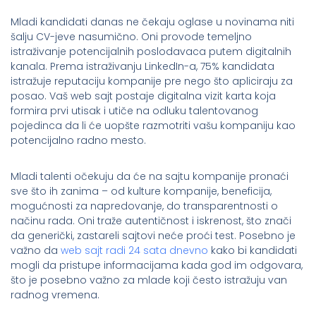
Mladi kandidati danas ne čekaju oglase u novinama niti
šalju CV-jeve nasumično. Oni provode temeljno
istraživanje potencijalnih poslodavaca putem digitalnih
kanala. Prema istraživanju LinkedIn-a, 75% kandidata
istražuje reputaciju kompanije pre nego što apliciraju za
posao. Vaš web sajt postaje digitalna vizit karta koja
formira prvi utisak i utiče na odluku talentovanog
pojedinca da li će uopšte razmotriti vašu kompaniju kao
potencijalno radno mesto.
Mladi talenti očekuju da će na sajtu kompanije pronaći
sve što ih zanima – od kulture kompanije, beneficija,
mogućnosti za napredovanje, do transparentnosti o
načinu rada. Oni traže autentičnost i iskrenost, što znači
da generički, zastareli sajtovi neće proći test. Posebno je
važno da
web sajt radi 24 sata dnevno
kako bi kandidati
mogli da pristupe informacijama kada god im odgovara,
što je posebno važno za mlade koji često istražuju van
radnog vremena.