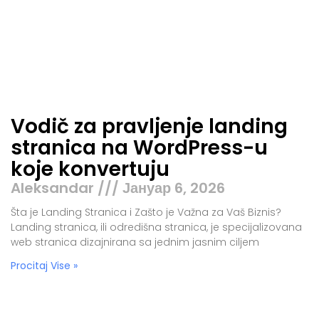
Vodič za pravljenje landing
stranica na WordPress-u
koje konvertuju
Aleksandar
Јануар 6, 2026
Šta je Landing Stranica i Zašto je Važna za Vaš Biznis?
Landing stranica, ili odredišna stranica, je specijalizovana
web stranica dizajnirana sa jednim jasnim ciljem
Procitaj Vise »