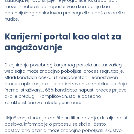
sadržaja. Njihovo strpljenje je ograničeno, a spor sajt
može ih naterati da napuste vašu kompaniju kao
potencijalnog poslodavca pre nego što uopšte vide šta
nudite.
Karijerni portal kao alat za
angažovanje
Dizajniranje posebnog karijernog portala unutar vašeg
web sajta može značajno poboljšati proces regrutacije.
Mladi kandidati očekuju transparentan i jednostavan
proces apliciranja koji je optimizovan za mobilne uređaje.
Prema istraživanju, 65% kandidata napusti proces prijave
ako je predug ili komplikovan, što je posebno
karakteristično za mlade generacije.
Uključivanje funkcija kao što su filteri pozicija, detaljni opisi
poslova, informacije o procesu selekcije i često
postavljana pitanja može značajno poboljšati iskustvo