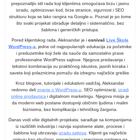
prepoznatljiv stil rada koji klijentima omogućava brzu i jasnu
izradu, optimizovan kod, brze stranice, sigurnost i SEO
strukturu koja se lako rangira na Google-u. Poznat je po tome
što svaki projekat obrađuje detaljno i sistematično, bez
šablona i generičkih pristupa.
Pored klijentskog rada, Aleksandar je i
osnivač
Live Škole
WordPress-a
, jedne od najpopularnijih edukacija za početnike
i preduzetnike koji žele da nauče da samostalno prave
profesionalne WordPress sajtove. Njegova predavanja i
tekstovi kombinacija su praktičnog iskustva, jasnih koraka i
saveta koji polaznicima pomažu da izbegnu najčešće greške.
Kroz blogove, tutorijale i edukativni sadržaj, Aleksandar
redovno deli
znanje o WordPress-u
, SEO optimizaciji,
izradi
online prodavnica
i digitalnom marketingu. Njegova misija je
da moderni web postane dostupniji običnim ljudima i malim
biznisima, bez komplikacija i tehničkog žargona.
Danas vodi više digitalnih projekata, sarađuje sa kompanijama
iz različitih industrija i razvija sopstvene alate, procese i
šablone koji ubrzavaju
izradu sajtova
. Klijenti ga najčešće
opisuju kao stručnog, posvećenog i preciznog partnera na