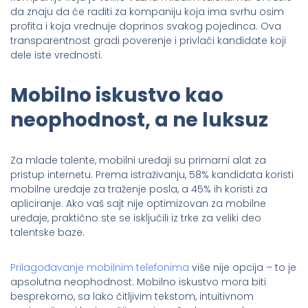
da znaju da će raditi za kompaniju koja ima svrhu osim
profita i koja vrednuje doprinos svakog pojedinca. Ova
transparentnost gradi poverenje i privlači kandidate koji
dele iste vrednosti.
Mobilno iskustvo kao
neophodnost, a ne luksuz
Za mlade talente, mobilni uređaji su primarni alat za
pristup internetu. Prema istraživanju, 58% kandidata koristi
mobilne uređaje za traženje posla, a 45% ih koristi za
apliciranje. Ako vaš sajt nije optimizovan za mobilne
uređaje, praktično ste se isključili iz trke za veliki deo
talentske baze.
Prilagođavanje mobilnim telefonima
više nije opcija – to je
apsolutna neophodnost. Mobilno iskustvo mora biti
besprekorno, sa lako čitljivim tekstom, intuitivnom