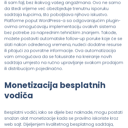
ili sam fajl, bez ikakvog vašeg angažmana. Ovo ne samo
da štedi vrijeme već obezbjeđuje trenutnu isporuku
sadržaja kupcima, što poboljšava njihovo iskustvo.
Platforme poput WordPress-a sa odgovarajućim plugin-
ovima omogućavaju implementaciju ovakvih sistema
bez potrebe za naprednim tehničkim znanjem. Takođe,
možete postaviti automatske follow-up poruke koje će se
slati nakon određenog vremena, nudeći dodatne resurse
ili pitajući za povratne informacije. Ova automatizacija
vam omogućava da se fokusirate na kreiranje novih
sadržaja umjesto na ručno upravljanje svakom prodajom
ili distribucijom pojedinačno.
Monetizacija besplatnih
vodiča
Besplatni vodiči, iako se dijele bez naknade, mogu postati
snažan alat monetizacije kada se pravilno iskoriste kroz
web sajt. Dijeljenjem kvalitetnog besplatnog sadržaja,