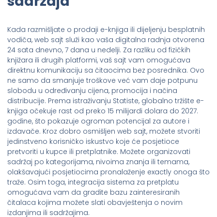
sadržaja
Kada razmišljate o prodaji e-knjiga ili dijeljenju besplatnih
vodiča, web sajt služi kao vaša digitalna radnja otvorena
24 sata dnevno, 7 dana u nedelji. Za razliku od fizičkih
knjižara ili drugih platformi, vaš sajt vam omogućava
direktnu komunikaciju sa čitaocima bez posrednika. Ovo
ne samo da smanjuje troškove već vam daje potpunu
slobodu u određivanju cijena, promocija i načina
distribucije. Prema istraživanju Statiste, globalno tržište e-
knjiga očekuje rast od preko 15 milijardi dolara do 2027.
godine, što pokazuje ogroman potencijal za autore i
izdavače. Kroz dobro osmišljen web sajt, možete stvoriti
jedinstveno korisničko iskustvo koje će posjetioce
pretvoriti u kupce ili pretplatnike. Možete organizovati
sadržaj po kategorijama, nivoima znanja ili temama,
olakšavajući posjetiocima pronalaženje exactly onoga što
traže. Osim toga, integracija sistema za pretplatu
omogućava vam da gradite bazu zainteresiranih
čitalaca kojima možete slati obavještenja o novim
izdanjima ili sadržajima.