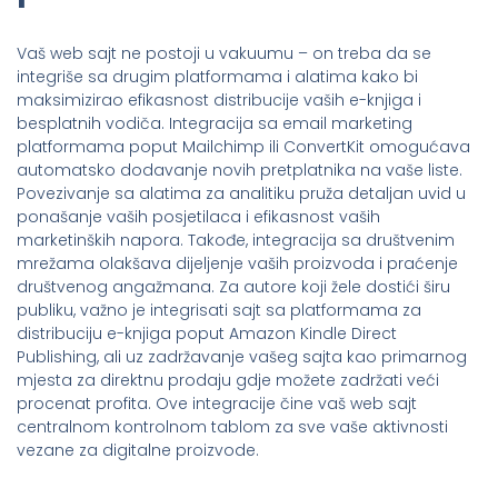
Vaš web sajt ne postoji u vakuumu – on treba da se
integriše sa drugim platformama i alatima kako bi
maksimizirao efikasnost distribucije vaših e-knjiga i
besplatnih vodiča. Integracija sa email marketing
platformama poput Mailchimp ili ConvertKit omogućava
automatsko dodavanje novih pretplatnika na vaše liste.
Povezivanje sa alatima za analitiku pruža detaljan uvid u
ponašanje vaših posjetilaca i efikasnost vaših
marketinških napora. Takođe, integracija sa društvenim
mrežama olakšava dijeljenje vaših proizvoda i praćenje
društvenog angažmana. Za autore koji žele dostići širu
publiku, važno je integrisati sajt sa platformama za
distribuciju e-knjiga poput Amazon Kindle Direct
Publishing, ali uz zadržavanje vašeg sajta kao primarnog
mjesta za direktnu prodaju gdje možete zadržati veći
procenat profita. Ove integracije čine vaš web sajt
centralnom kontrolnom tablom za sve vaše aktivnosti
vezane za digitalne proizvode.