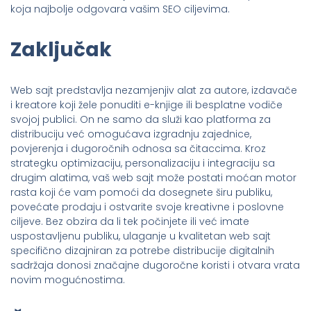
koja najbolje odgovara vašim SEO ciljevima.
Zaključak
Web sajt predstavlja nezamjenjiv alat za autore, izdavače
i kreatore koji žele ponuditi e-knjige ili besplatne vodiče
svojoj publici. On ne samo da služi kao platforma za
distribuciju već omogućava izgradnju zajednice,
povjerenja i dugoročnih odnosa sa čitaccima. Kroz
strategku optimizaciju, personalizaciju i integraciju sa
drugim alatima, vaš web sajt može postati moćan motor
rasta koji će vam pomoći da dosegnete širu publiku,
povećate prodaju i ostvarite svoje kreativne i poslovne
ciljeve. Bez obzira da li tek počinjete ili već imate
uspostavljenu publiku, ulaganje u kvalitetan web sajt
specifično dizajniran za potrebe distribucije digitalnih
sadržaja donosi značajne dugoročne koristi i otvara vrata
novim mogućnostima.