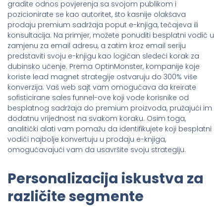
gradite odnos povjerenja sa svojom publikom i
pozicionirate se kao autoritet, što kasnije olakšava
prodaju premium sadržaja poput e-knjiga, tečajeva ili
konsultacija. Na primjer, možete ponuditi besplatni vodič u
zamjenu za email adresu, a zatim kroz email seriju
predstaviti svoju e-knjigu kao logičan sledeći korak za
dubinsko učenje. Prema OptinMonster, kompanije koje
koriste lead magnet strategije ostvaruju do 300% više
konverzija. Vaš web sajt vam omogućava da kreirate
sofisticirane sales funnel-ove koji vode korisnike od
besplatnog sadržaja do premium proizvoda, pružajući im
dodatnu vrijednost na svakom koraku. Osim toga,
analitički alati vam pomažu da identifikujete koji besplatni
vodiči najbolje konvertuju u prodaju e-knjiga,
omogućavajući vam da usavršite svoju strategiju.
Personalizacija iskustva za
različite segmente