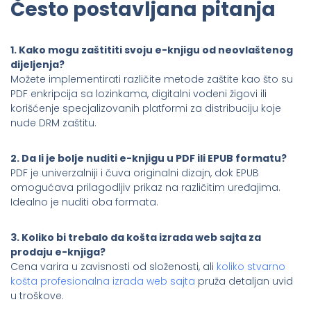
Često postavljana pitanja
1. Kako mogu zaštititi svoju e-knjigu od neovlaštenog
dijeljenja?
Možete implementirati različite metode zaštite kao što su
PDF enkripcija sa lozinkama, digitalni vodeni žigovi ili
korišćenje specjalizovanih platformi za distribuciju koje
nude DRM zaštitu.
2. Da li je bolje nuditi e-knjigu u PDF ili EPUB formatu?
PDF je univerzalniji i čuva originalni dizajn, dok EPUB
omogućava prilagodljiv prikaz na različitim uređajima.
Idealno je nuditi oba formata.
3. Koliko bi trebalo da košta izrada web sajta za
prodaju e-knjiga?
Cena varira u zavisnosti od složenosti, ali
koliko stvarno
košta profesionalna izrada web sajta
pruža detaljan uvid
u troškove.