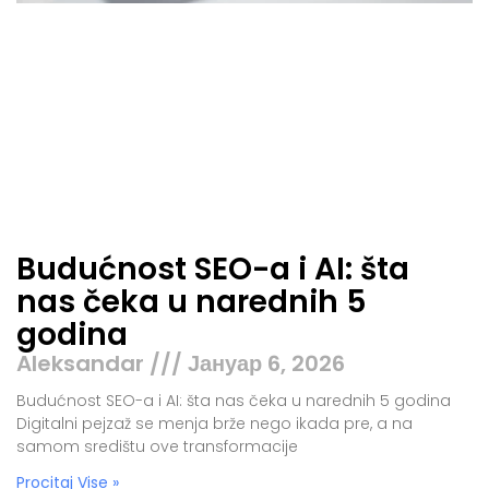
Budućnost SEO-a i AI: šta
nas čeka u narednih 5
godina
Aleksandar
Јануар 6, 2026
Budućnost SEO-a i AI: šta nas čeka u narednih 5 godina
Digitalni pejzaž se menja brže nego ikada pre, a na
samom središtu ove transformacije
Procitaj Vise »