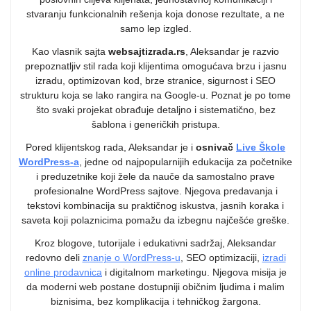
stvaranju funkcionalnih rešenja koja donose rezultate, a ne
samo lep izgled.
Kao vlasnik sajta
websajtizrada.rs
, Aleksandar je razvio
prepoznatljiv stil rada koji klijentima omogućava brzu i jasnu
izradu, optimizovan kod, brze stranice, sigurnost i SEO
strukturu koja se lako rangira na Google-u. Poznat je po tome
što svaki projekat obrađuje detaljno i sistematično, bez
šablona i generičkih pristupa.
Pored klijentskog rada, Aleksandar je i
osnivač
Live Škole
WordPress-a
, jedne od najpopularnijih edukacija za početnike
i preduzetnike koji žele da nauče da samostalno prave
profesionalne WordPress sajtove. Njegova predavanja i
tekstovi kombinacija su praktičnog iskustva, jasnih koraka i
saveta koji polaznicima pomažu da izbegnu najčešće greške.
Kroz blogove, tutorijale i edukativni sadržaj, Aleksandar
redovno deli
znanje o WordPress-u
, SEO optimizaciji,
izradi
online prodavnica
i digitalnom marketingu. Njegova misija je
da moderni web postane dostupniji običnim ljudima i malim
biznisima, bez komplikacija i tehničkog žargona.