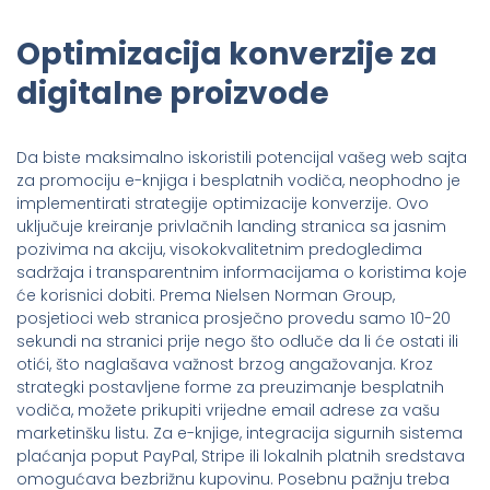
Optimizacija konverzije za
digitalne proizvode
Da biste maksimalno iskoristili potencijal vašeg web sajta
za promociju e-knjiga i besplatnih vodiča, neophodno je
implementirati strategije optimizacije konverzije. Ovo
uključuje kreiranje privlačnih landing stranica sa jasnim
pozivima na akciju, visokokvalitetnim predogledima
sadržaja i transparentnim informacijama o koristima koje
će korisnici dobiti. Prema Nielsen Norman Group,
posjetioci web stranica prosječno provedu samo 10-20
sekundi na stranici prije nego što odluče da li će ostati ili
otići, što naglašava važnost brzog angažovanja. Kroz
strategki postavljene forme za preuzimanje besplatnih
vodiča, možete prikupiti vrijedne email adrese za vašu
marketinšku listu. Za e-knjige, integracija sigurnih sistema
plaćanja poput PayPal, Stripe ili lokalnih platnih sredstava
omogućava bezbrižnu kupovinu. Posebnu pažnju treba