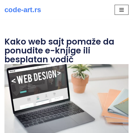
code-art.rs
Скочи
на
садржај
Kako web sajt pomaže da
ponudite e-knjige ili
besplatan vodič