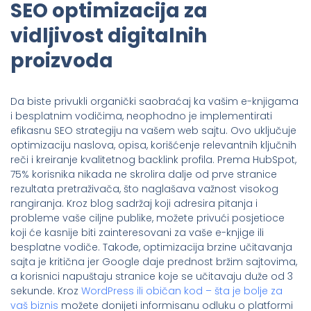
SEO optimizacija za
vidljivost digitalnih
proizvoda
Da biste privukli organički saobraćaj ka vašim e-knjigama
i besplatnim vodičima, neophodno je implementirati
efikasnu SEO strategiju na vašem web sajtu. Ovo uključuje
optimizaciju naslova, opisa, korišćenje relevantnih ključnih
reči i kreiranje kvalitetnog backlink profila. Prema HubSpot,
75% korisnika nikada ne skrolira dalje od prve stranice
rezultata pretraživača, što naglašava važnost visokog
rangiranja. Kroz blog sadržaj koji adresira pitanja i
probleme vaše ciljne publike, možete privući posjetioce
koji će kasnije biti zainteresovani za vaše e-knjige ili
besplatne vodiče. Takođe, optimizacija brzine učitavanja
sajta je kritična jer Google daje prednost bržim sajtovima,
a korisnici napuštaju stranice koje se učitavaju duže od 3
sekunde. Kroz
WordPress ili običan kod – šta je bolje za
vaš biznis
možete donijeti informisanu odluku o platformi