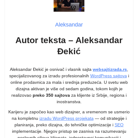
Aleksandar
Autor teksta – Aleksandar
Đekić
Aleksandar Đekić je osnivač i vlasnik sajta
websajtizrada.rs
,
specijalizovanog za izradu profesionalnih
WordPress sajtova
i
online prodavnica za mala i srednja preduzeća. U svetu web
dizajna aktivan je više od sedam godina, tokom kojih je
realizovao
preko 350 sajtova
za klijente iz Srbije, regiona i
inostranstva.
Karijeru je započeo kao web dizajner, a vremenom se usmerio
na kompletnu
izradu WordPress projekata
— od strategije i
planiranja, preko dizajna, do tehničke optimizacije i
SEO
implementacije. Njegov pristup se zasniva na razumevanju
poslovnih ciljeva klijenata, jednostavnoj komunikaciji i