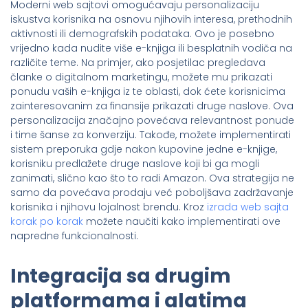
Moderni web sajtovi omogućavaju personalizaciju
iskustva korisnika na osnovu njihovih interesa, prethodnih
aktivnosti ili demografskih podataka. Ovo je posebno
vrijedno kada nudite više e-knjiga ili besplatnih vodiča na
različite teme. Na primjer, ako posjetilac pregledava
članke o digitalnom marketingu, možete mu prikazati
ponudu vaših e-knjiga iz te oblasti, dok ćete korisnicima
zainteresovanim za finansije prikazati druge naslove. Ova
personalizacija značajno povećava relevantnost ponude
i time šanse za konverziju. Takođe, možete implementirati
sistem preporuka gdje nakon kupovine jedne e-knjige,
korisniku predlažete druge naslove koji bi ga mogli
zanimati, slično kao što to radi Amazon. Ova strategija ne
samo da povećava prodaju već poboljšava zadržavanje
korisnika i njihovu lojalnost brendu. Kroz
izrada web sajta
korak po korak
možete naučiti kako implementirati ove
napredne funkcionalnosti.
Integracija sa drugim
platformama i alatima