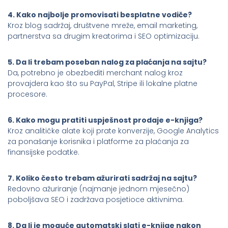
4. Kako najbolje promovisati besplatne vodiče?
Kroz blog sadržaj, društvene mreže, email marketing,
partnerstva sa drugim kreatorima i SEO optimizaciju.
5. Da li trebam poseban nalog za plaćanja na sajtu?
Da, potrebno je obezbediti merchant nalog kroz
provajdera kao što su PayPal, Stripe ili lokalne platne
procesore.
6. Kako mogu pratiti uspješnost prodaje e-knjiga?
Kroz analitičke alate koji prate konverzije, Google Analytics
za ponašanje korisnika i platforme za plaćanja za
finansijske podatke.
7. Koliko često trebam ažurirati sadržaj na sajtu?
Redovno ažuriranje (najmanje jednom mjesečno)
poboljšava SEO i zadržava posjetioce aktivnima.
8. Da li je moguće automatski slati e-knjige nakon