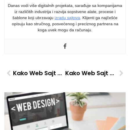
Danas vodi više digitalnih projekata, sarađuje sa kompanijama
iz različitih industrija i razvija sopstvene alate, procese i
šablone koji ubrzavaju
izradu sajtova
. Klijenti ga najčešće
opisuju kao stručnog, posvećenog i preciznog partnera na
koga uvek mogu da računaju.
Kako Web Sajt Pomaže Da Prezentujete Portfolio Radova
Kako Web Sajt Pomaže U Povećanju Broja Online Rezervacija