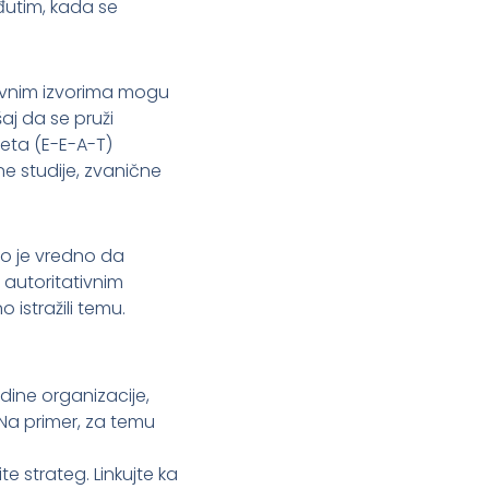
eđutim, kada se
ativnim izvorima mogu
aj da se pruži
eta (E-E-A-T)
e studije, zvanične
no je vredno da
 autoritativnim
 istražili temu.
dine organizacije,
. Na primer, za temu
e strateg. Linkujte ka