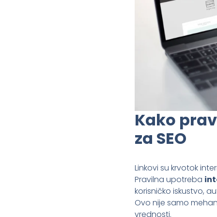
Kako pravi
za SEO
Linkovi su krvotok int
Pravilna upotreba
int
korisničko iskustvo, a
Ovo nije samo mehani
vrednosti.