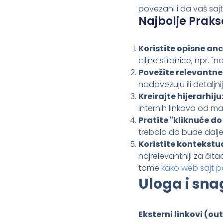
povezani i da vaš sajt
Najbolje Praks
Koristite opisne anc
ciljne stranice, npr. "
Povežite relevantne
nadovezuju ili detalj
Kreirajte hijerarhiju
internih linkova od ma
Pratite "kliknuće d
trebalo da bude dalje
Koristite kontekstua
najrelevantniji za čit
tome
kako web sajt p
Uloga i sna
Eksterni linkovi (ou