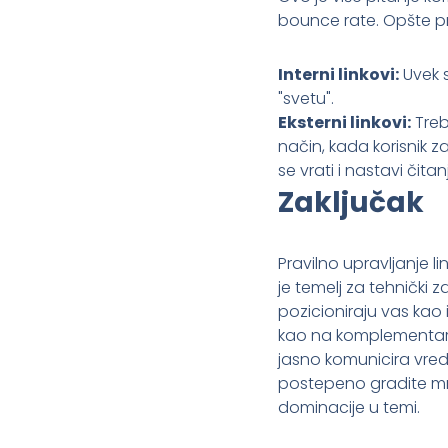
bounce rate. Opšte 
Interni linkovi:
Uvek 
"svetu".
Eksterni linkovi:
Treb
način, kada korisnik z
se vrati i nastavi či
Zaključak
Pravilno upravljanje l
je temelj za tehnički z
pozicioniraju vas kao 
kao na komplementarne 
jasno komunicira vredn
postepeno gradite mre
dominacije u temi.