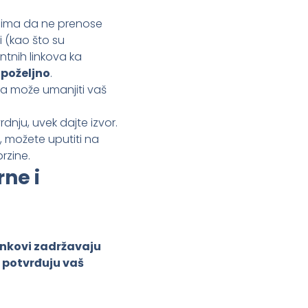
.
ačima da ne prenose
i (kao što su
ntnih linkova ka
 poželjno
.
ma može umanjiti vaš
rdnju, uvek dajte izvor.
 možete uputiti na
rzine.
rne i
linkovi zadržavaju
i potvrđuju vaš