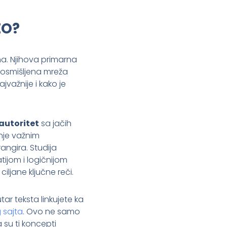
EO?
na. Njihova primarna
o osmišljena mreža
jvažnije i kako je
 autoritet
sa jačih
anje važnim
angira. Studija
ijom i logičnijom
ciljane ključne reči.
tar teksta linkujete ka
 sajta
. Ovo ne samo
 su ti koncepti