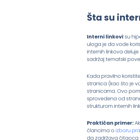
Šta su inter
Interni linkovi
su hip
uloga je da vode koris
internih linkova deluj
sadržaj tematski pov
Kada pravilno koristite 
stranica (kao što je v
stranicama. Ovo pomaž
sprovedena od strane 
strukturom internih li
Praktičan primer:
Ak
člancima o
izboru pr
da zadržava čitaoca n