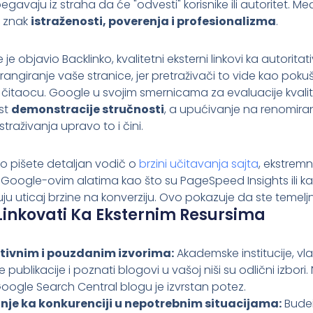
gavaju iz straha da će "odvesti" korisnike ili autoritet. M
u znak
istraženosti, poverenja i profesionalizma
.
 je objavio Backlinko, kvalitetni eksterni linkovi ka autorit
rangiranje vaše stranice, jer pretraživači to vide kao pokuš
itaocu. Google u svojim smernicama za evaluacije kvalit
st
demonstracije stručnosti
, a upućivanje na renomiran
straživanja upravo to i čini.
o pišete detaljan vodič o
brzini učitavanja sajta
, ekstrem
m Google-ovim alatima kao što su PageSpeed Insights ili ka
u uticaj brzine na konverziju. Ovo pokazuje da ste temeljno
Linkovati Ka Eksternim Resursima
ativnim i pouzdanim izvorima:
Akademske institucije, vla
 publikacije i poznati blogovi u vašoj niši su odlični izbori
Google Search Central blogu je izvrstan potez.
nje ka konkurenciji u nepotrebnim situacijama:
Budeit