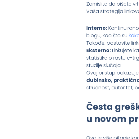
Zamislite da pišete vr
Vaša strategija linkov
Interno:
Kontinuirano
blogu, kao što su
kako
Takođe, postavite lin
Eksterno:
Linkujete k
statistike o rastu e-t
studije slučaja.
Ovaj pristup pokazuj
dubinsko, praktičn
stručnost, autoritet,
Česta grešk
u novom pr
Ovo je više pitanje kor