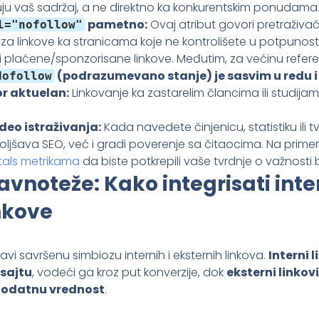
uju vaš sadržaj, a ne direktno ka konkurentskim ponudama
pametno:
Ovaj atribut govori pretraživ
l="nofollow"
 ga za linkove ka stranicama koje ne kontrolišete u potpunost
li plaćene/sponzorisane linkove. Međutim, za većinu refere
(podrazumevano stanje) je sasvim u redu i
dofollow
vor aktuelan:
Linkovanje ka zastarelim člancima ili studija
 deo istraživanja:
Kada navedete činjenicu, statistiku ili tv
šava SEO, već i gradi poverenje sa čitaocima. Na primer,
tals metrikama
da biste potkrepili vaše tvrdnje o važnosti b
avnoteže: Kako integrisati inte
nkove
avi savršenu simbiozu internih i eksternih linkova.
Interni 
sajtu
, vodeći ga kroz put konverzije, dok
eksterni linkov
 dodatnu vrednost
.