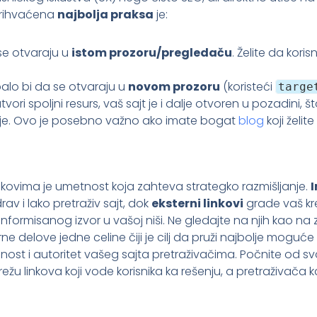
prihvaćena
najbolja praksa
je:
se otvaraju u
istom prozoru/pregledaču
. Želite da kori
alo bi da se otvaraju u
novom prozoru
(koristeći
targe
atvori spoljni resurs, vaš sajt je i dalje otvoren u pozadini
tanje. Ovo je posebno važno ako imate bogat
blog
koji želite
inkovima je umetnost koja zahteva strategko razmišljanje.
I
drav i lako pretraživ sajt, dok
eksterni linkovi
grade vaš kred
informisanog izvor u vašoj niši. Ne gledajte na njih kao na
delove jedne celine čiji je cilj da pruži najbolje moguće i
ost i autoritet vašeg sajta pretraživačima. Počnite od svo
žu linkova koji vode korisnika ka rešenju, a pretraživača