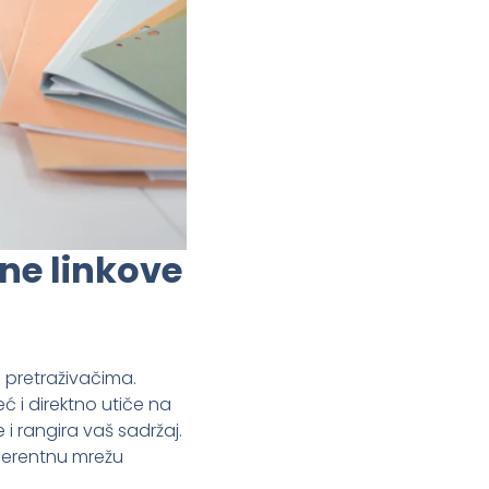
rne linkove
u pretraživačima.
 i direktno utiče na
i rangira vaš sadržaj.
herentnu mrežu