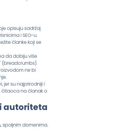
oje opisuju sadržaj
risnicima i SEO-u.
žite članke koji se
ba da dobiju više
e" (breadcrumbs).
proizvodom ne bi
je.
 jer su najprirodniji i
ti čitaoca na članak o
i autoriteta
m, spoljnim domenima.