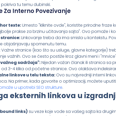
 pokriva tu temu dubinski.
e Za Interno Povezivanje
hor texte:
Umesto "kliknite ovde", koristite prirodne fraze k
najbolje prakse za brzinu učitavanja sajta". Ovo pomaže i ko
 stranice:
Linkovanje treba da ima smisla u kontekstu. Pove
nije objašnjavaju spomenutu temu.
:
Važne stranice (kao što su usluge, glavne kategorije) tre
nje važnih. Ovo se često postiže kroz glavni meni i "mrvic
o važnog sadržaja":
Nijedan važan članak ili stranica sa 
 od 3-4 klika od početne stranice. Ovo olakšava indeksiran
lne linkove u telu teksta:
Ovo su najvredniji interni linkovi,
aoca. Na primer, kada govorite o optimizaciji, možete uputi
omaže u upotrebi SEO strukture
.
ga eksternih linkova u izgradnj
tbound links)
su veze koje vode sa vašeg sajta ka drugi