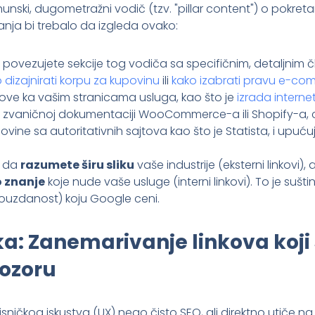
hunski, dugometražni vodič (tzv. "pillar content") o pokret
anja bi trebalo da izgleda ovako:
 povezujete sekcije tog vodiča sa specifičnim, detaljnim
 dizajnirati korpu za kupovinu
ili
kako izabrati pravu e-co
kove ka vašim stranicama usluga, kao što je
izrada intern
a zvaničnoj dokumentaciji WooCommerce-a ili Shopify-a, c
rgovine sa autoritativnih sajtova kao što je Statista, i upu
e da
razumete širu sliku
vaše industrije (eksterni linkovi), 
o znanje
koje nude vaše usluge (interni linkovi). To je sušti
 pouzdanost) koju Google ceni.
a: Zanemarivanje linkova koji 
ozoru
isničkog iskustva (UX) nego čisto SEO, ali direktno utiče na