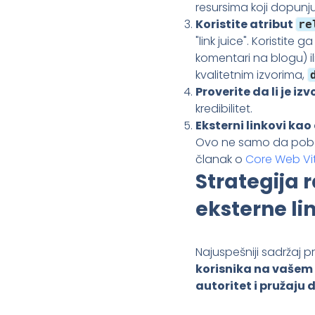
resursima koji dopunj
Koristite atribut
re
"link juice". Koristite
komentari na blogu) i
kvalitetnim izvorima,
Proverite da li je iz
kredibilitet.
Eksterni linkovi kao
Ovo ne samo da pobolj
članak o
Core Web Vi
Strategija r
eksterne li
Najuspešniji sadržaj pr
korisnika na vašem 
autoritet i pružaju