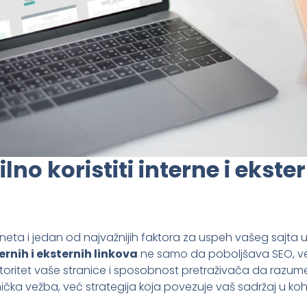
lno koristiti interne i ekste
erneta i jedan od najvažnijih faktora za uspeh vašeg sajta 
ernih i eksternih linkova
ne samo da poboljšava SEO, već
utoritet vaše stranice i sposobnost pretraživača da razume 
čka vežba, već strategija koja povezuje vaš sadržaj u ko