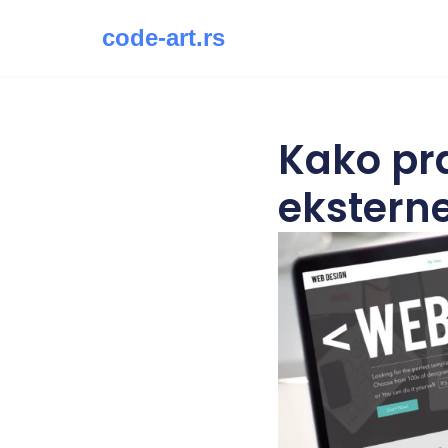
code-art.rs
Скочи
на
садржај
Kako prav
eksterne