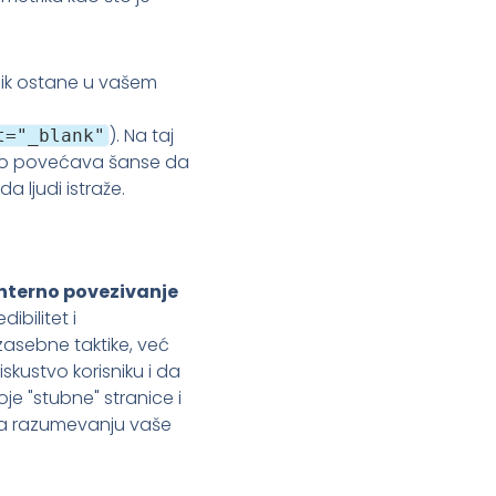
snik ostane u vašem
). Na taj
t="_blank"
, što povećava šanse da
 da ljudi istraže.
nterno povezivanje
ibilitet i
 zasebne taktike, već
skustvo korisniku i da
je "stubne" stranice i
 ka razumevanju vaše