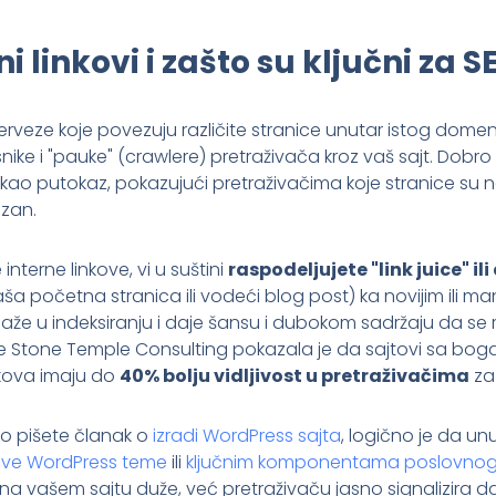
ni linkovi i zašto su ključni za S
erveze koje povezuju različite stranice unutar istog dome
nike i "pauke" (crawlere) pretraživača kroz vaš sajt. Dobr
e kao putokaz, pokazujući pretraživačima koje stranice su na
ezan.
interne linkove, vi u suštini
raspodeljujete "link juice" ili
aša početna stranica ili vodeći blog post) ka novijim ili m
e u indeksiranju i daje šansu i dubokom sadržaju da se r
Stone Temple Consulting pokazala je da sajtovi sa bogat
nkova imaju do
40% bolju vidljivost u pretraživačima
za 
o pišete članak o
izradi WordPress sajta
, logično je da unu
ave WordPress teme
ili
ključnim komponentama poslovnog
a vašem sajtu duže, već pretraživaču jasno signalizira da