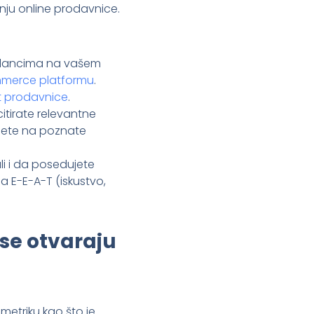
anju online prodavnice.
 člancima na vašem
mmerce platformu
.
et prodavnice
.
itirate relevantne
ćujete na poznate
ali i da posedujete
na E-E-A-T (iskustvo,
se otvaraju
 metriku kao što je