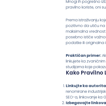
Mnogi ih pogrešno izbe
pravilno koriste, oni s
Prema istraživanju koje
pozitivno da utiču na 
maksimalna vrednost č
posebno ističe važno
podatke ili originalna i
Praktičan primer:
Ak
linkujete ka zvanični
studijama koje pokazuj
Kako Pravilno 
Linkujte ka autorit
renomirane industrijske
SEO-a, linkovanje ka 
Izbegavajte linkova