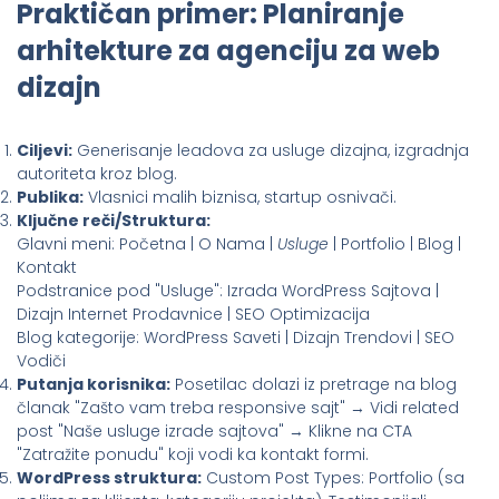
Praktičan primer: Planiranje
arhitekture za agenciju za web
dizajn
Ciljevi:
Generisanje leadova za usluge dizajna, izgradnja
autoriteta kroz blog.
Publika:
Vlasnici malih biznisa, startup osnivači.
Ključne reči/Struktura:
Glavni meni: Početna | O Nama |
Usluge
| Portfolio | Blog |
Kontakt
Podstranice pod "Usluge": Izrada WordPress Sajtova |
Dizajn Internet Prodavnice | SEO Optimizacija
Blog kategorije: WordPress Saveti | Dizajn Trendovi | SEO
Vodiči
Putanja korisnika:
Posetilac dolazi iz pretrage na blog
članak "Zašto vam treba responsive sajt" → Vidi related
post "Naše usluge izrade sajtova" → Klikne na CTA
"Zatražite ponudu" koji vodi ka kontakt formi.
WordPress struktura:
Custom Post Types: Portfolio (sa