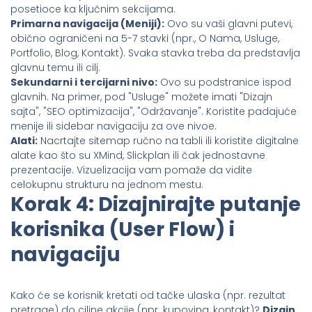
posetioce ka ključnim sekcijama.
Primarna navigacija (Meniji):
Ovo su vaši glavni putevi,
obično ograničeni na 5-7 stavki (npr., O Nama, Usluge,
Portfolio, Blog, Kontakt). Svaka stavka treba da predstavlja
glavnu temu ili cilj.
Sekundarni i tercijarni nivo:
Ovo su podstranice ispod
glavnih. Na primer, pod "Usluge" možete imati "Dizajn
sajta", "SEO optimizacija", "Održavanje". Koristite padajuće
menije ili sidebar navigaciju za ove nivoe.
Alati:
Nacrtajte sitemap ručno na tabli ili koristite digitalne
alate kao što su XMind, Slickplan ili čak jednostavne
prezentacije. Vizuelizacija vam pomaže da vidite
celokupnu strukturu na jednom mestu.
Korak 4: Dizajnirajte putanje
korisnika (User Flow) i
navigaciju
Kako će se korisnik kretati od tačke ulaska (npr. rezultat
pretrage) do ciljne akcije (npr. kupovina, kontakt)?
Dizajn