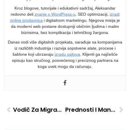
Kroz blogove, tutorijale i edukativni sadržaj, Aleksandar
redovno deli
znanje o WordPress-u
, SEO optimizaciji,
izradi
online prodavnica
i digitalnom marketingu. Njegova misija je
da moderni web postane dostupniji običnim ljudima i malim
biznisima, bez komplikacija i tehničkog žargona.
Danas vodi više digitalnih projekata, sarađuje sa kompanijama
iz različitih industrija i razvija sopstvene alate, procese i
šablone koji ubrzavaju
izradu sajtova
. Klijenti ga najčešće
opisuju kao stručnog, posvećenog i preciznog partnera na
koga uvek mogu da računaju.
Vodič Za Migraciju Sajta Na WordPress Bez Problema
Prednosti I Mane Izrade Sajta Na WordPress-U U Odnosu Na Druge Platforme