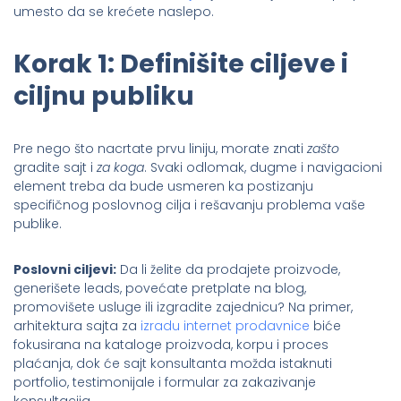
umesto da se krećete naslepo.
Korak 1: Definišite ciljeve i
ciljnu publiku
Pre nego što nacrtate prvu liniju, morate znati
zašto
gradite sajt i
za koga
. Svaki odlomak, dugme i navigacioni
element treba da bude usmeren ka postizanju
specifičnog poslovnog cilja i rešavanju problema vaše
publike.
Poslovni ciljevi:
Da li želite da prodajete proizvode,
generišete leads, povećate pretplate na blog,
promovišete usluge ili izgradite zajednicu? Na primer,
arhitektura sajta za
izradu internet prodavnice
biće
fokusirana na kataloge proizvoda, korpu i proces
plaćanja, dok će sajt konsultanta možda istaknuti
portfolio, testimonijale i formular za zakazivanje
konsultacija.