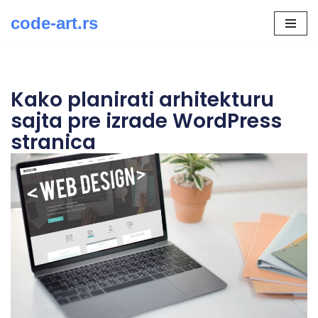
code-art.rs
Скочи
на
садржај
Kako planirati arhitekturu
sajta pre izrade WordPress
stranica