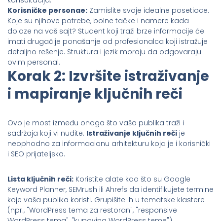
Korisničke personae:
Zamislite svoje idealne posetioce.
Koje su njihove potrebe, bolne tačke i namere kada
dolaze na vaš sajt? Student koji traži brze informacije će
imati drugačije ponašanje od profesionalca koji istražuje
detaljno rešenje. Struktura i jezik moraju da odgovaraju
ovim personal.
Korak 2: Izvršite istraživanje
i mapiranje ključnih reči
Ovo je most između onoga što vaša publika traži i
sadržaja koji vi nudite.
Istraživanje ključnih reči
je
neophodno za informacionu arhitekturu koja je i korisnički
i SEO prijateljska.
Lista ključnih reči:
Koristite alate kao što su Google
Keyword Planner, SEMrush ili Ahrefs da identifikujete termine
koje vaša publika koristi. Grupišite ih u tematske klastere
(npr., "WordPress tema za restoran", "responsive
WordPress tema", "kupovina WordPress teme").