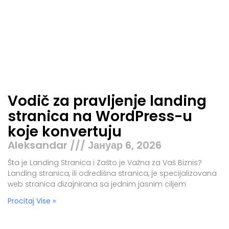
Vodič za pravljenje landing
stranica na WordPress-u
koje konvertuju
Aleksandar
Јануар 6, 2026
Šta je Landing Stranica i Zašto je Važna za Vaš Biznis?
Landing stranica, ili odredišna stranica, je specijalizovana
web stranica dizajnirana sa jednim jasnim ciljem
Procitaj Vise »