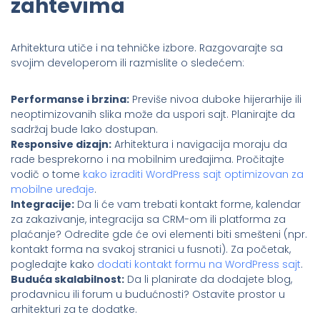
zahtevima
Arhitektura utiče i na tehničke izbore. Razgovarajte sa
svojim developerom ili razmislite o sledećem:
Performanse i brzina:
Previše nivoa duboke hijerarhije ili
neoptimizovanih slika može da uspori sajt. Planirajte da
sadržaj bude lako dostupan.
Responsive dizajn:
Arhitektura i navigacija moraju da
rade besprekorno i na mobilnim uređajima. Pročitajte
vodič o tome
kako izraditi WordPress sajt optimizovan za
mobilne uređaje
.
Integracije:
Da li će vam trebati kontakt forme, kalendar
za zakazivanje, integracija sa CRM-om ili platforma za
plaćanje? Odredite gde će ovi elementi biti smešteni (npr.
kontakt forma na svakoj stranici u fusnoti). Za početak,
pogledajte kako
dodati kontakt formu na WordPress sajt
.
Buduća skalabilnost:
Da li planirate da dodajete blog,
prodavnicu ili forum u budućnosti? Ostavite prostor u
arhitekturi za te dodatke.