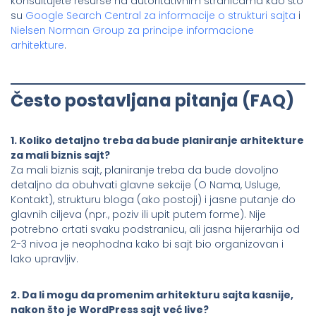
konsultujete resurse na autoritativnim stranicama kao što
su
Google Search Central za informacije o strukturi sajta
i
Nielsen Norman Group za principe informacione
arhitekture
.
Često postavljana pitanja (FAQ)
1. Koliko detaljno treba da bude planiranje arhitekture
za mali biznis sajt?
Za mali biznis sajt, planiranje treba da bude dovoljno
detaljno da obuhvati glavne sekcije (O Nama, Usluge,
Kontakt), strukturu bloga (ako postoji) i jasne putanje do
glavnih ciljeva (npr., poziv ili upit putem forme). Nije
potrebno crtati svaku podstranicu, ali jasna hijerarhija od
2-3 nivoa je neophodna kako bi sajt bio organizovan i
lako upravljiv.
2. Da li mogu da promenim arhitekturu sajta kasnije,
nakon što je WordPress sajt već live?