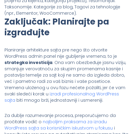
poljima za klijenta, kategoriju projekta), Testimonijali.
Taksonomije: Kategorije za blog, Tagovi za tehnologije
(npr., Elementor, WooCommerce).
Zaključak: Planirajte pa
izgrađujte
Planiranje arhitekture sajta pre nego što otvorite
WordPress admin panel nije gubljenje vremena; to je
strategka investicija
. Ona vam obezbeđuje jasnu viziju,
smanjuje verovatnoću za skupim promenama kasnije i
postavlja temelje za sajt koji ne samo da izgleda dobro,
već i pametno radi za vaš biznis i vaše posetioce.
Vremena uloženog u ovu fazu nećete požaliti, jer će vam
svaki sledeći korak u
izradi profesionalnog WordPress
sajta
biti mnogo brži, jednostavniji i usmereniji.
Za dublje razumevanje procesa, preporučujemo da
pročitate vodič o
najboljim praksama za izradu
WordPress sajta sa korisničkim iskustvom u fokusu
i