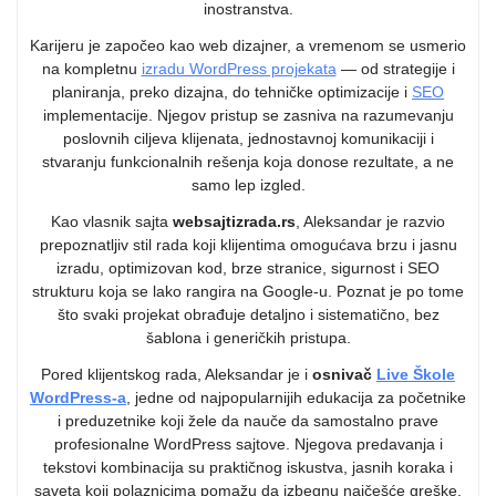
inostranstva.
Karijeru je započeo kao web dizajner, a vremenom se usmerio
na kompletnu
izradu WordPress projekata
— od strategije i
planiranja, preko dizajna, do tehničke optimizacije i
SEO
implementacije. Njegov pristup se zasniva na razumevanju
poslovnih ciljeva klijenata, jednostavnoj komunikaciji i
stvaranju funkcionalnih rešenja koja donose rezultate, a ne
samo lep izgled.
Kao vlasnik sajta
websajtizrada.rs
, Aleksandar je razvio
prepoznatljiv stil rada koji klijentima omogućava brzu i jasnu
izradu, optimizovan kod, brze stranice, sigurnost i SEO
strukturu koja se lako rangira na Google-u. Poznat je po tome
što svaki projekat obrađuje detaljno i sistematično, bez
šablona i generičkih pristupa.
Pored klijentskog rada, Aleksandar je i
osnivač
Live Škole
WordPress-a
, jedne od najpopularnijih edukacija za početnike
i preduzetnike koji žele da nauče da samostalno prave
profesionalne WordPress sajtove. Njegova predavanja i
tekstovi kombinacija su praktičnog iskustva, jasnih koraka i
saveta koji polaznicima pomažu da izbegnu najčešće greške.