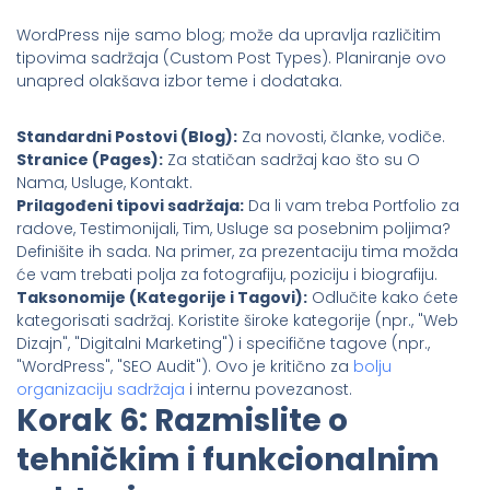
WordPress nije samo blog; može da upravlja različitim
tipovima sadržaja (Custom Post Types). Planiranje ovo
unapred olakšava izbor teme i dodataka.
Standardni Postovi (Blog):
Za novosti, članke, vodiče.
Stranice (Pages):
Za statičan sadržaj kao što su O
Nama, Usluge, Kontakt.
Prilagođeni tipovi sadržaja:
Da li vam treba Portfolio za
radove, Testimonijali, Tim, Usluge sa posebnim poljima?
Definišite ih sada. Na primer, za prezentaciju tima možda
će vam trebati polja za fotografiju, poziciju i biografiju.
Taksonomije (Kategorije i Tagovi):
Odlučite kako ćete
kategorisati sadržaj. Koristite široke kategorije (npr., "Web
Dizajn", "Digitalni Marketing") i specifične tagove (npr.,
"WordPress", "SEO Audit"). Ovo je kritično za
bolju
organizaciju sadržaja
i internu povezanost.
Korak 6: Razmislite o
tehničkim i funkcionalnim