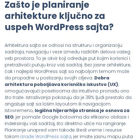
Zašto je planiranje
arhitekture ključno za
uspeh WordPress sajta?
Arhitektura sajta se odnosi na strukturu i organizaciju
sadržaja, navigaciju i veze između različitih delova vašeg
veb prostora. To je okvir koji određuje put kojim korisnici i
pretraživači putuju kroz vaš sadržaj. Bez jasne arhitekture,
čak i najlepši WordPress sajt sa najboljom temom može
da propadne u postizanju svojih ciljeva.
Dobra
arhitektura poboljšava korisničko iskustvo (UX)
,
omogućavajući posetiocima da intuitivno pronađu ono
što traže. Istraživanja pokazuju da je 38% ljudi prestalo da
angažuje sajt sa lošim layoutom ili navigacijom.
Istovremeno,
logična hijerarhija stranica je osnova za
SEO
, jer pomaže Google botovima da efikasno obilaze i
indeksiraju vaš sadržaj, što direktno utiče na rangiranje.
Planiranje unapred vam takođe štedi vreme i resurse
tokom
izrade WordPress sajta
, jer imate jasnu mapu puta