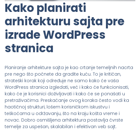
Kako planirati
arhitekturu sajta pre
izrade WordPress
stranica
Planiranje arhitekture sajta je kao crtanje temeljnih nacrta
pre nego što počnete da gradite kuću. To je kritičan,
strateški korak koji određuje ne samo kako će vaša
WordPress stranica izgledati, već i kako će funkcionisati,
kako će je korisnici doživljavati i kako će se ponašati u
pretraživačima. Preskaćanje ovog koraka često vodi ka
haotičnoj strukturi, lošem korisničkom iskustvu i
teškoćama u održavanju, što na kraju košta vreme i
novac. Dobro osmišljena arhitektura postavlja čvrste
temelje za uspešan, skalabilan i efektivan veb sajt.