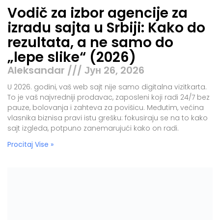
Vodič za izbor agencije za
izradu sajta u Srbiji: Kako do
rezultata, a ne samo do
„lepe slike“ (2026)
Aleksandar
Јун 26, 2026
U 2026. godini, vaš web sajt nije samo digitalna vizitkarta.
To je vaš najvredniji prodavac, zaposleni koji radi 24/7 bez
pauze, bolovanja i zahteva za povišicu. Međutim, većina
vlasnika biznisa pravi istu grešku: fokusiraju se na to kako
sajt izgleda, potpuno zanemarujući kako on radi.
Procitaj Vise »