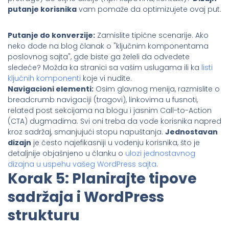
putanje korisnika
vam pomaže da optimizujete ovaj put.
Putanje do konverzije:
Zamislite tipične scenarije. Ako
neko dođe na blog članak o "ključnim komponentama
poslovnog sajta", gde biste ga želeli da odvedete
sledeće? Možda ka stranici sa vašim uslugama ili ka
listi
ključnih komponenti
koje vi nudite.
Navigacioni elementi:
Osim glavnog menija, razmislite o
breadcrumb navigaciji (tragovi), linkovima u fusnoti,
related post sekcijama na blogu i jasnim Call-to-Action
(CTA) dugmadima. Svi oni treba da vode korisnika napred
kroz sadržaj, smanjujući stopu napuštanja.
Jednostavan
dizajn
je često najefikasniji u vođenju korisnika, što je
detaljnije objašnjeno u članku o
ulozi jednostavnog
dizajna u uspehu vašeg WordPress sajta
.
Korak 5: Planirajte tipove
sadržaja i WordPress
strukturu