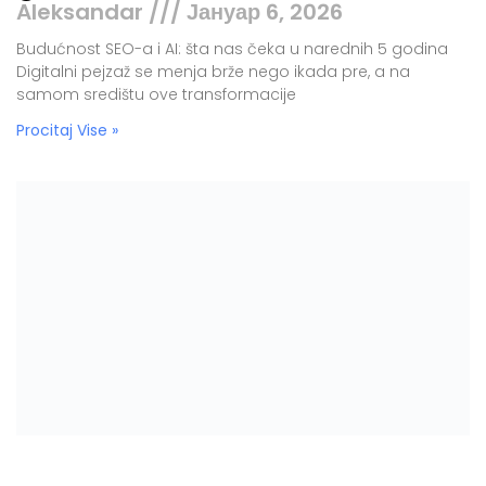
Aleksandar
Јануар 6, 2026
Budućnost SEO-a i AI: šta nas čeka u narednih 5 godina
Digitalni pejzaž se menja brže nego ikada pre, a na
samom središtu ove transformacije
Procitaj Vise »