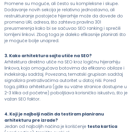
Promene su moguće, ali često su kompleksne i skupe.
Dodavanje novih sekcija je relativno jednostavno, ali
restruktuiranje postojeće hijerarhije može da dovede do
promena URL adresa, što zahteva pravilna 301
preusmerenja kako bi se sačuvao SEO ranking i sprečili
lomljeni linkovi. Zbog toga je daleko efikasnije planirati što
je moguće bolje unapred.
3. Kako arhitektura sajta utiče na SEO?
Arhitektura direktno utiče na SEO kroz logičnu hijerarhiju
linkova, koja omogućava botovima da efikasno obilaze i
indeksiraju sadržaj. Povezana, tematski grupisan sadržaj
signalizira pretraživačima autoritet u datoj niši. Pored
toga, plitka arhitektura (gde su važne stranice dostupne u
2-3 klika od početne) poboljšava korisničko iskustvo, što je
važan SEO faktor.
4. Koji je najbolji način da testiram planiranu
arhitekturu pre izrade?
Jedan od najboljih načina je korišćenje
testa kartica