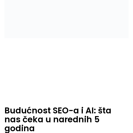
Budućnost SEO-a i AI: šta
nas čeka u narednih 5
godina