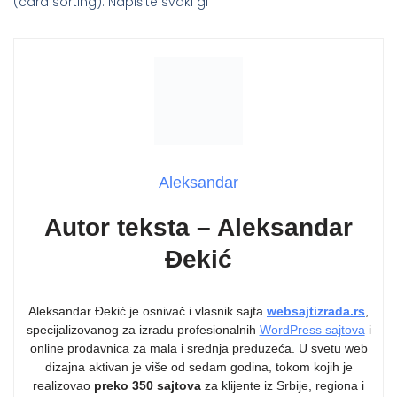
(card sorting). Napišite svaki gl
Aleksandar
Autor teksta – Aleksandar
Đekić
Aleksandar Đekić je osnivač i vlasnik sajta
websajtizrada.rs
,
specijalizovanog za izradu profesionalnih
WordPress sajtova
i
online prodavnica za mala i srednja preduzeća. U svetu web
dizajna aktivan je više od sedam godina, tokom kojih je
realizovao
preko 350 sajtova
za klijente iz Srbije, regiona i