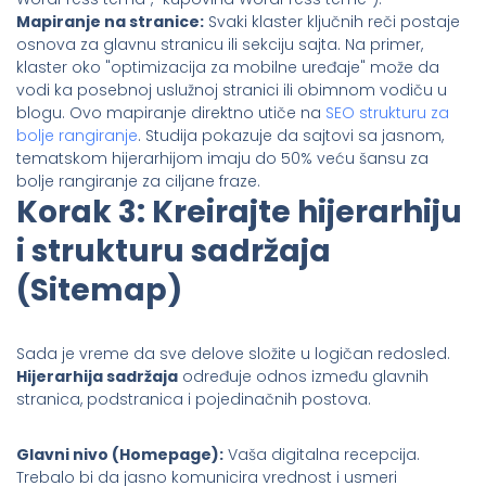
Mapiranje na stranice:
Svaki klaster ključnih reči postaje
osnova za glavnu stranicu ili sekciju sajta. Na primer,
klaster oko "optimizacija za mobilne uređaje" može da
vodi ka posebnoj uslužnoj stranici ili obimnom vodiču u
blogu. Ovo mapiranje direktno utiče na
SEO strukturu za
bolje rangiranje
. Studija pokazuje da sajtovi sa jasnom,
tematskom hijerarhijom imaju do 50% veću šansu za
bolje rangiranje za ciljane fraze.
Korak 3: Kreirajte hijerarhiju
i strukturu sadržaja
(Sitemap)
Sada je vreme da sve delove složite u logičan redosled.
Hijerarhija sadržaja
određuje odnos između glavnih
stranica, podstranica i pojedinačnih postova.
Glavni nivo (Homepage):
Vaša digitalna recepcija.
Trebalo bi da jasno komunicira vrednost i usmeri