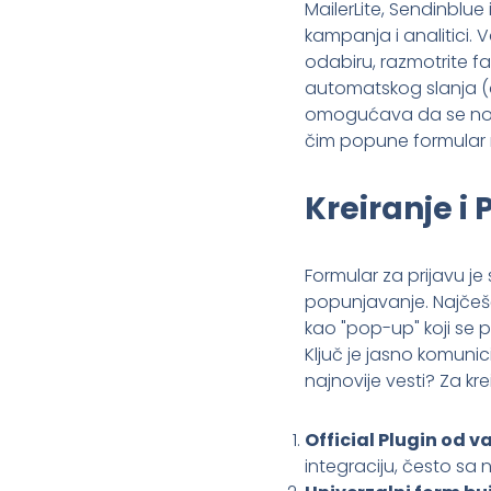
MailerLite, Sendinblue
kampanja i analitici. 
odabiru, razmotrite f
automatskog slanja (
omogućava da se novi
čim popune formular n
Kreiranje i
Formular za prijavu je 
popunjavanje. Najčešć
kao "pop-up" koji se p
Ključ je jasno komunic
najnovije vesti? Za kr
Official Plugin od v
integraciju, često sa