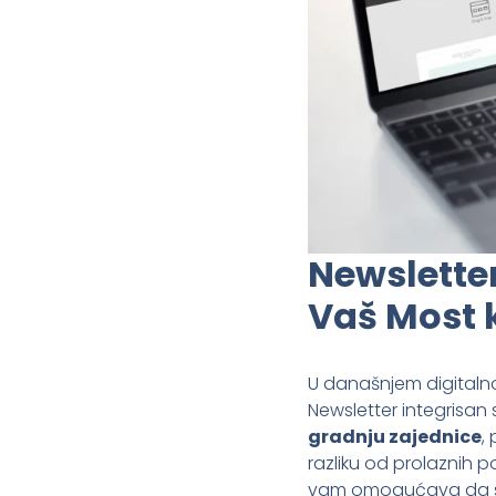
Newslette
Vaš Most k
U današnjem digitalno
Newsletter integrisan
gradnju zajednice
,
razliku od prolaznih p
vam omogućava da svo