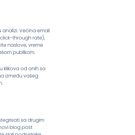
 analizi. Većina email
click-through rate),
čite naslove, vreme
 vašom publikom.
u klikova od onih sa
ega između vašeg
m.
ntegrisati sa drugim
novi blog post
te slali podsetnike