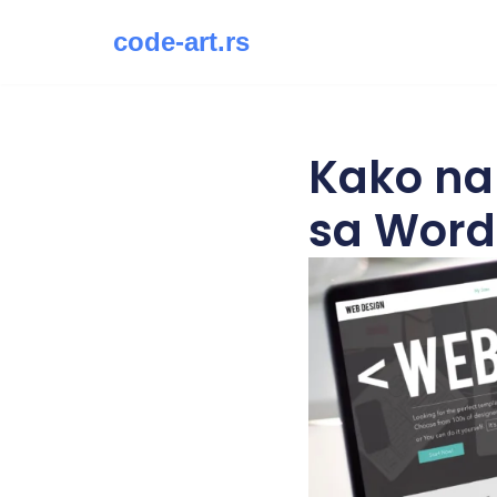
code-art.rs
Скочи
на
садржај
Kako nap
sa Word