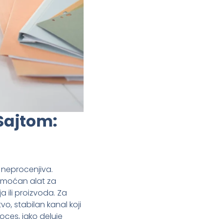
Sajtom:
 neprocenjiva.
– moćan alat za
a ili proizvoda. Za
o, stabilan kanal koji
ces, iako deluje