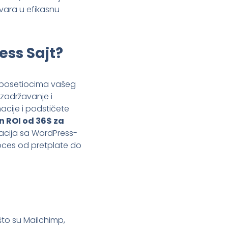
tvara u efikasnu
ess Sajt?
im posetiocima vašeg
 zadržavanje i
acije i podstičete
 ROI od 36$ za
gracija sa WordPress-
oces od pretplate do
 što su Mailchimp,