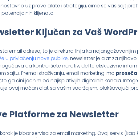
ednostavno uz prave alate i strategiju, čime se vaš sajt pre
potencijalnih klijenata.
wsletter Ključan za Vaš WordPr
ista email adresa; to je direktna linija ka najangažovanij
 u privlačenju nove publike
, newsletter je alat za njihovo
ogućava da kontrolišete narativ, delite ekskluzivne inform
 sajtu. Prema istraživanju, email marketing ima
prosečan
 što ga čini jednim od najisplativijih digitalnih kanala. Inte
je ovaj moćan alat sa vašim sadržajem, olakšavajući pr
e Platforme za Newsletter
 korak je izbor servisa za email marketing. Ovaj servis (kao