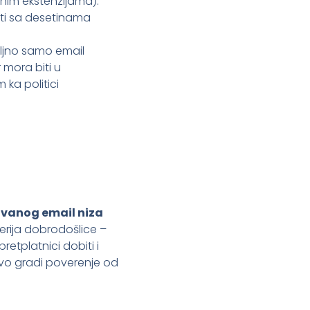
tnim ekstenzijama):
ti sa desetinama
ljno samo email
 mora biti u
ka politici
vanog email niza
serija dobrodošlice –
etplatnici dobiti i
vo gradi poverenje od