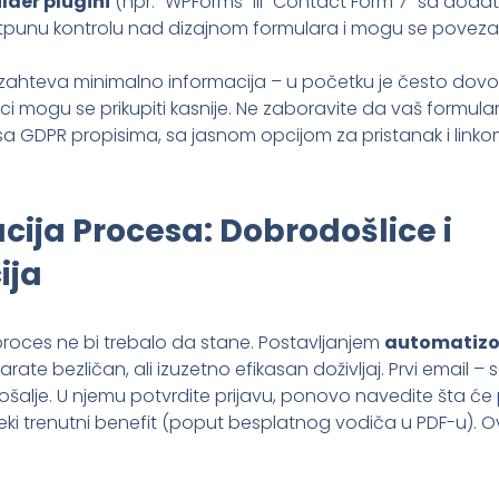
lder plugini
(npr. "WPForms" ili "Contact Form 7" sa doda
otpunu kontrolu nad dizajnom formulara i mogu se poveza
 zahteva minimalno informacija – u početku je često dovo
ci mogu se prikupiti kasnije. Ne zaboravite da vaš formular
a GDPR propisima, sa jasnom opcijom za pristanak i linkom 
ija Procesa: Dobrodošlice i
ija
 proces ne bi trebalo da stane. Postavljanjem
automatizo
ate bezličan, ali izuzetno efikasan doživljaj. Prvi email – 
alje. U njemu potvrdite prijavu, ponovo navedite šta će pr
ki trenutni benefit (poput besplatnog vodiča u PDF-u). O