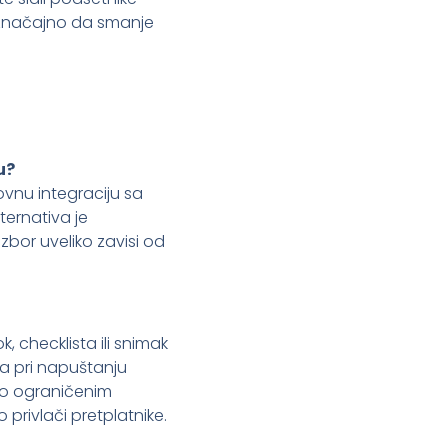
 značajno da smanje
u?
ovnu integraciju sa
ternativa je
Izbor uveliko zavisi od
, checklista ili snimak
ra pri napuštanju
e o ograničenim
 privlači pretplatnike.