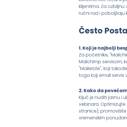
klijentima. Za ozbiljnu
ručni rad i poboljšaju 
Često Posta
1. Koji je najbolji 
Za početnike, "Mailchi
Mailchimp servisom, ko
"MailerLite", koji tako
toga koji email servi
2. Kako da povećam
Ključ je nuditi jasnu i
vebinara. Optimizujte 
stranice), promovišit
vremenskim ponudama 