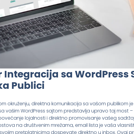
r Integracija sa WordPress 
a Publici
m okruženju, direktna komunikacija sa vašom publikom je
 sa vašim WordPress sajtom predstavlja upravo taj most 
 povećanje lojalnosti i direktno promovisanje vašeg sadržaj
ostova na društvenim mrežama, email lista je vaša vlasništv
jim pretplatnicima dospevate direktno u inbox. Ovaj pro