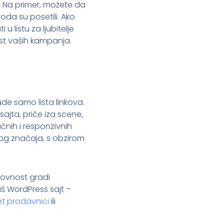
Na primer, možete da
voda su posetili. Ako
 listu za ljubitelje
st vaših kampanja.
ude samo lista linkova.
ajta, priče iza scene,
ačnih i responzivnih
skog značaja, s obzirom
edovnost gradi
š WordPress sajt –
et prodavnici
ili