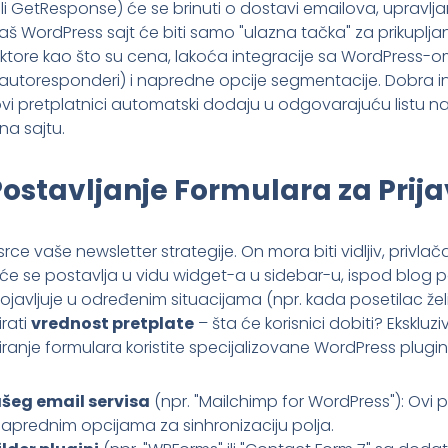
 ili GetResponse) će se brinuti o dostavi emailova, upravljan
Vaš WordPress sajt će biti samo "ulazna tačka" za prikupljanj
aktore kao što su cena, lakoća integracije sa WordPress-
autoresponderi) i napredne opcije segmentacije. Dobra in
 pretplatnici automatski dodaju u odgovarajuću listu na
a sajtu.
 Postavljanje Formulara za Prij
srce vaše newsletter strategije. On mora biti vidljiv, privl
e se postavlja u vidu widget-a u sidebar-u, ispod blog pos
ojavljuje u određenim situacijama (npr. kada posetilac želi
irati
vrednost pretplate
– šta će korisnici dobiti? Ekskluz
eiranje formulara koristite specijalizovane WordPress plugin
ašeg email servisa
(npr. "Mailchimp for WordPress"): Ovi p
 naprednim opcijama za sinhronizaciju polja.