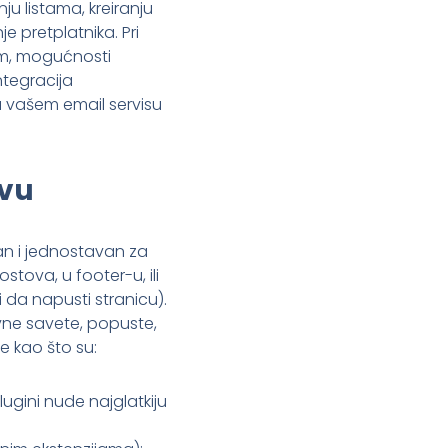
ju listama, kreiranju
e pretplatnika. Pri
om, mogućnosti
tegracija
 vašem email servisu
avu
ačan i jednostavan za
tova, u footer-u, ili
 da napusti stranicu).
ivne savete, popuste,
e kao što su:
lugini nude najglatkiju