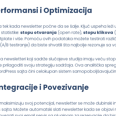
rformansi i Optimizacija
a tek kada newsletter počne da se šalje. Ključ uspeha leži u
statistikе:
stopu otvaranja
(open rate),
stopu klikova
(
tplate i više. Pomoću ovih podataka možete testirati razli
a (A/B testiranje) da biste shvatili šta najbolje rezonuje sa
da newsletteri koji sadrže slučajeve studija imaju veću stop
prilagoditi svoju strategiju sadržaja. Ova analitička spr
WordPress sajta čini celokupan sistem samopoboljšavajući
tegracije i Povezivanje
a maksimizuju svoj potencijal, newsletter se može dubinski i
sajta. Možete automatski slati newsletter kada se objavi 
 povezati svoj email servis sa pluginom za rezervacije da bis