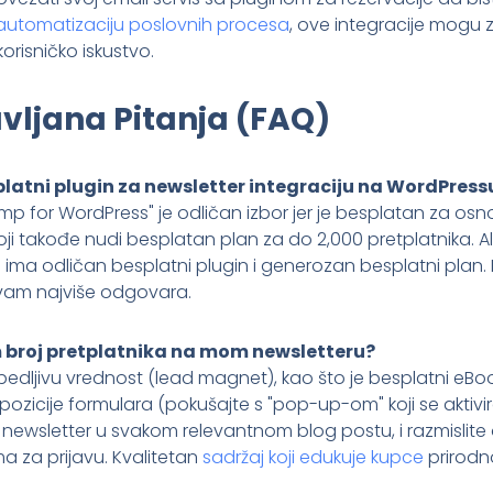
automatizaciju poslovnih procesa
, ove integracije mogu
korisničko iskustvo.
vljana Pitanja (FAQ)
besplatni plugin za newsletter integraciju na WordPress
mp for WordPress" je odličan izbor jer je besplatan za osn
ji takođe nudi besplatan plan za do 2,000 pretplatnika. Al
đe ima odličan besplatni plugin i generozan besplatni plan. 
s vam najviše odgovara.
 broj pretplatnika na mom newsletteru?
 ubedljivu vrednost (lead magnet), kao što je besplatni eBook
pozicije formulara (pokušajte s "pop-up-om" koji se aktivi
e newsletter u svakom relevantnom blog postu, i razmislit
za prijavu. Kvalitetan
sadržaj koji edukuje kupce
prirodno