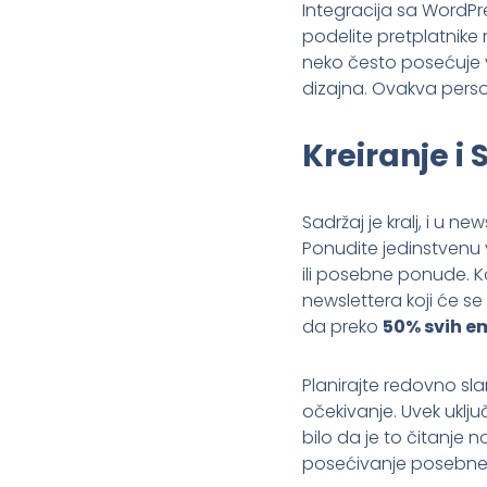
Integracija sa Word
podelite pretplatnike n
neko često posećuje
dizajna. Ovakva pers
Kreiranje i
Sadržaj je kralj, i u 
Ponudite jedinstvenu v
ili posebne ponude. Kor
newslettera koji će se
da preko
50% svih e
Planirajte redovno slan
očekivanje. Uvek uklju
bilo da je to čitanje
posećivanje posebne 