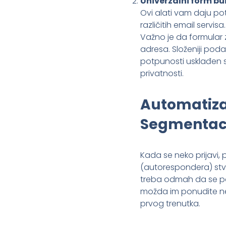
Univerzalni form bui
Ovi alati vam daju p
različitih email servisa.
Važno je da formular
adresa. Složeniji poda
potpunosti usklađen s
privatnosti.
Automatizac
Segmentac
Kada se neko prijavi,
(autorespondera) stvar
treba odmah da se poš
možda im ponudite ne
prvog trenutka.