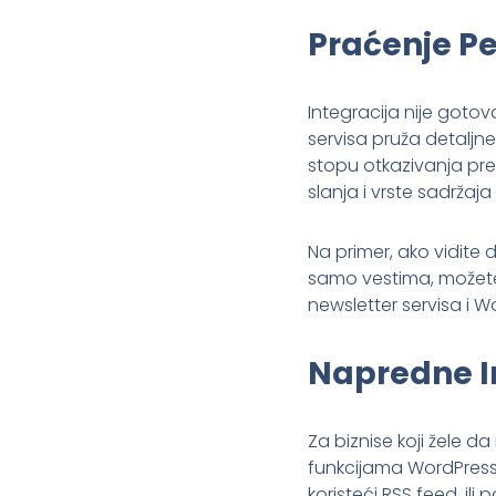
Praćenje Pe
Integracija nije gotov
servisa pruža detaljne 
stopu otkazivanja pre
slanja i vrste sadržaj
Na primer, ako vidite 
samo vestima, možete 
newsletter servisa i 
Napredne In
Za biznise koji žele d
funkcijama WordPress 
koristeći RSS feed, ili