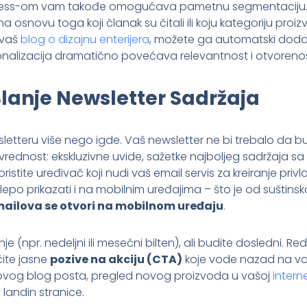
Press-om vam takođe omogućava pametnu segmentaciju. 
a osnovu toga koji članak su čitali ili koju kategoriju proiz
 vaš
blog o dizajnu enterijera
, možete ga automatski dodati u
onalizacija dramatično povećava relevantnost i otvoreno
 Slanje Newsletter Sadržaja
newsletteru više nego igde. Vaš newsletter ne bi trebalo da b
rednost: ekskluzivne uvide, sažetke najboljeg sadržaja sa s
istite uređivač koji nudi vaš email servis za kreiranje privl
 lepo prikazati i na mobilnim uređajima – što je od suštin
mailova se otvori na mobilnom uređaju
.
je (npr. nedeljni ili mesečni bilten), ali budite dosledni. R
čite jasne
pozive na akciju (CTA)
koje vode nazad na va
 novog blog posta, pregled novog proizvoda u vašoj
intern
landin stranice.