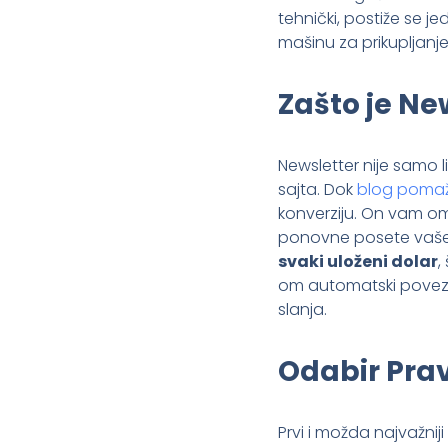
tehnički, postiže se j
mašinu za prikupljanje 
Zašto je Ne
Newsletter nije samo l
sajta. Dok
blog pomaže
konverziju. On vam om
ponovne posete vašem
svaki uloženi dolar
,
om automatski povezu
slanja.
Odabir Prav
Prvi i možda najvažniji