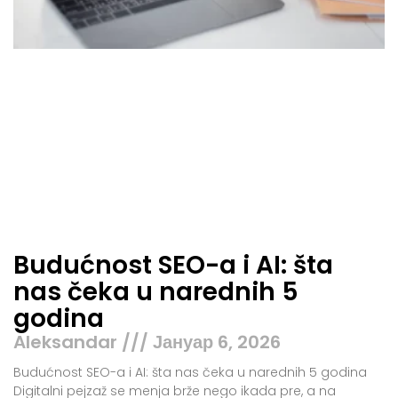
Budućnost SEO-a i AI: šta
nas čeka u narednih 5
godina
Aleksandar
Јануар 6, 2026
Budućnost SEO-a i AI: šta nas čeka u narednih 5 godina
Digitalni pejzaž se menja brže nego ikada pre, a na