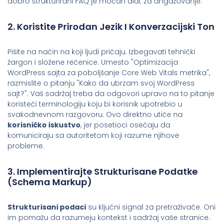
dobro strukturirani FAQ je moćan alat za angažovanje.
2. Koristite Prirodan Jezik I Konverzacijski Ton
Pišite na način na koji ljudi pričaju. Izbegavati tehnički
žargon i složene rečenice. Umesto "Optimizacija
WordPress sajta za poboljšanje Core Web Vitals metrika",
razmislite o pitanju "Kako da ubrzam svoj WordPress
sajt?". Vaš sadržaj treba da odgovori upravo na to pitanje
koristeći terminologiju koju bi korisnik upotrebio u
svakodnevnom razgovoru. Ovo direktno utiče na
korisničko iskustvo
, jer posetioci osećaju da
komuniciraju sa autoritetom koji razume njihove
probleme.
3. Implementirajte Strukturisane Podatke
(Schema Markup)
Strukturisani podaci
su ključni signal za pretraživače. Oni
im pomažu da razumeju kontekst i sadržaj vaše stranice.