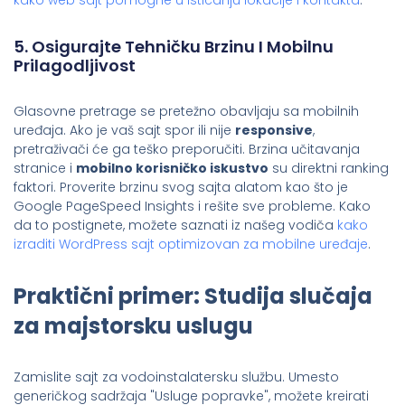
5. Osigurajte Tehničku Brzinu I Mobilnu
Prilagodljivost
Glasovne pretrage se pretežno obavljaju sa mobilnih
uređaja. Ako je vaš sajt spor ili nije
responsive
,
pretraživači će ga teško preporučiti. Brzina učitavanja
stranice i
mobilno korisničko iskustvo
su direktni ranking
faktori. Proverite brzinu svog sajta alatom kao što je
Google PageSpeed Insights i rešite sve probleme. Kako
da to postignete, možete saznati iz našeg vodiča
kako
izraditi WordPress sajt optimizovan za mobilne uređaje
.
Praktični primer: Studija slučaja
za majstorsku uslugu
Zamislite sajt za vodoinstalatersku službu. Umesto
generičkog sadržaja "Usluge popravke", možete kreirati