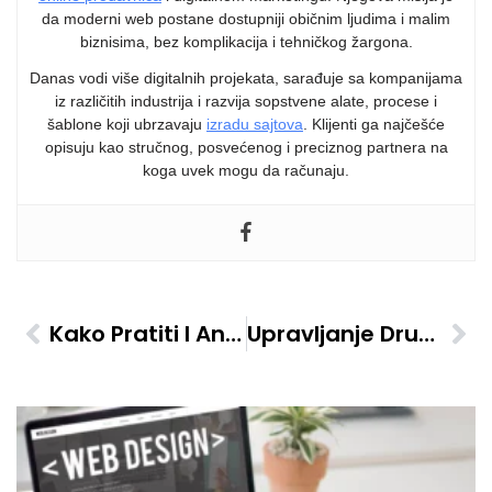
da moderni web postane dostupniji običnim ljudima i malim
biznisima, bez komplikacija i tehničkog žargona.
Danas vodi više digitalnih projekata, sarađuje sa kompanijama
iz različitih industrija i razvija sopstvene alate, procese i
šablone koji ubrzavaju
izradu sajtova
. Klijenti ga najčešće
opisuju kao stručnog, posvećenog i preciznog partnera na
koga uvek mogu da računaju.
Kako Pratiti I Analizirati SEO Performanse Vašeg Sajta
Upravljanje Društvenim Mrežama Za Male Preduzetnike