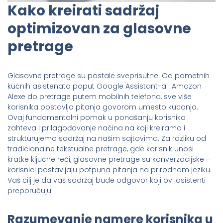
Kako kreirati sadržaj
optimizovan za glasovne
pretrage
Glasovne pretrage su postale sveprisutne. Od pametnih
kućnih asistenata poput Google Assistant-a i Amazon
Alexe do pretrage putem mobilnih telefona, sve više
korisnika postavlja pitanja govorom umesto kucanja.
Ovaj fundamentalni pomak u ponašanju korisnika
zahteva i prilagođavanje načina na koji kreiramo i
strukturujemo sadržaj na našim sajtovima. Za razliku od
tradicionalne tekstualne pretrage, gde korisnik unosi
kratke ključne reči, glasovne pretrage su konverzacijske –
korisnici postavljaju potpuna pitanja na prirodnom jeziku.
Vaš cilj je da vaš sadržaj bude odgovor koji ovi asistenti
preporučuju.
Razumevanje namere korisnika u