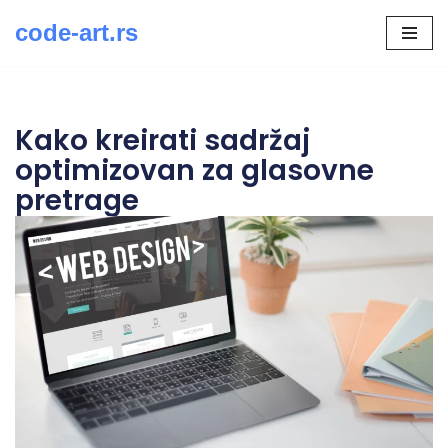
code-art.rs
Скочи
на
садржај
Kako kreirati sadržaj
optimizovan za glasovne
pretrage