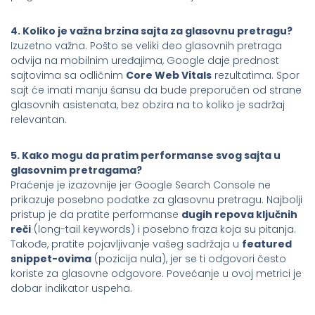
4. Koliko je važna brzina sajta za glasovnu pretragu?
Izuzetno važna. Pošto se veliki deo glasovnih pretraga
odvija na mobilnim uređajima, Google daje prednost
sajtovima sa odličnim
Core Web Vitals
rezultatima. Spor
sajt će imati manju šansu da bude preporučen od strane
glasovnih asistenata, bez obzira na to koliko je sadržaj
relevantan.
5. Kako mogu da pratim performanse svog sajta u
glasovnim pretragama?
Praćenje je izazovnije jer Google Search Console ne
prikazuje posebno podatke za glasovnu pretragu. Najbolji
pristup je da pratite performanse
dugih repova ključnih
reči
(long-tail keywords) i posebno fraza koja su pitanja.
Takođe, pratite pojavljivanje vašeg sadržaja u
featured
snippet-ovima
(pozicija nula), jer se ti odgovori često
koriste za glasovne odgovore. Povećanje u ovoj metrici je
dobar indikator uspeha.