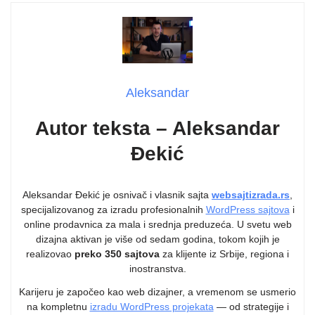
Aleksandar
Autor teksta – Aleksandar
Đekić
Aleksandar Đekić je osnivač i vlasnik sajta
websajtizrada.rs
,
specijalizovanog za izradu profesionalnih
WordPress sajtova
i
online prodavnica za mala i srednja preduzeća. U svetu web
dizajna aktivan je više od sedam godina, tokom kojih je
realizovao
preko 350 sajtova
za klijente iz Srbije, regiona i
inostranstva.
Karijeru je započeo kao web dizajner, a vremenom se usmerio
na kompletnu
izradu WordPress projekata
— od strategije i