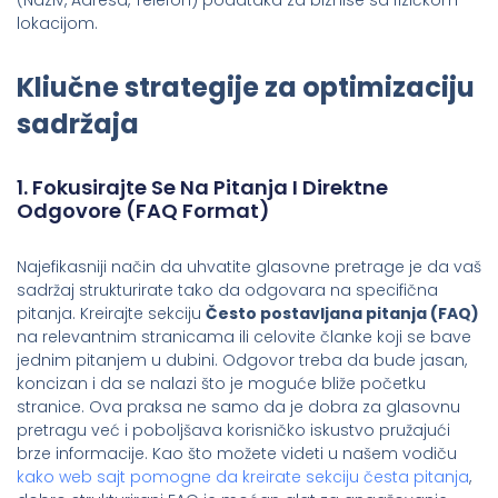
lokacijom.
Kliučne strategije za optimizaciju
sadržaja
1. Fokusirajte Se Na Pitanja I Direktne
Odgovore (FAQ Format)
Najefikasniji način da uhvatite glasovne pretrage je da vaš
sadržaj strukturirate tako da odgovara na specifična
pitanja. Kreirajte sekciju
Često postavljana pitanja (FAQ)
na relevantnim stranicama ili celovite članke koji se bave
jednim pitanjem u dubini. Odgovor treba da bude jasan,
koncizan i da se nalazi što je moguće bliže početku
stranice. Ova praksa ne samo da je dobra za glasovnu
pretragu već i poboljšava korisničko iskustvo pružajući
brze informacije. Kao što možete videti u našem vodiču
kako web sajt pomogne da kreirate sekciju česta pitanja
,