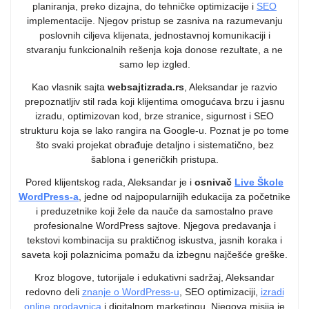
planiranja, preko dizajna, do tehničke optimizacije i
SEO
implementacije. Njegov pristup se zasniva na razumevanju
poslovnih ciljeva klijenata, jednostavnoj komunikaciji i
stvaranju funkcionalnih rešenja koja donose rezultate, a ne
samo lep izgled.
Kao vlasnik sajta
websajtizrada.rs
, Aleksandar je razvio
prepoznatljiv stil rada koji klijentima omogućava brzu i jasnu
izradu, optimizovan kod, brze stranice, sigurnost i SEO
strukturu koja se lako rangira na Google-u. Poznat je po tome
što svaki projekat obrađuje detaljno i sistematično, bez
šablona i generičkih pristupa.
Pored klijentskog rada, Aleksandar je i
osnivač
Live Škole
WordPress-a
, jedne od najpopularnijih edukacija za početnike
i preduzetnike koji žele da nauče da samostalno prave
profesionalne WordPress sajtove. Njegova predavanja i
tekstovi kombinacija su praktičnog iskustva, jasnih koraka i
saveta koji polaznicima pomažu da izbegnu najčešće greške.
Kroz blogove, tutorijale i edukativni sadržaj, Aleksandar
redovno deli
znanje o WordPress-u
, SEO optimizaciji,
izradi
online prodavnica
i digitalnom marketingu. Njegova misija je