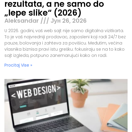
rezultata, a ne samo do
„lepe slike“ (2026)
Aleksandar
Јун 26, 2026
U 2026. godini, vaš web sajt nije samo digitalna vizitkarta.
To je vaš najvredniji prodavac, zaposleni koji radi 24/7 bez
pauze, bolovanja i zahteva za povišicu. Međutim, većina
vlasnika biznisa pravi istu grešku: fokusiraju se na to kako
sajt izgleda, potpuno zanemarujući kako on radi.
Procitaj Vise »