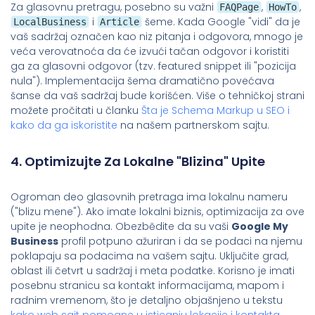
Za glasovnu pretragu, posebno su važni
,
,
FAQPage
HowTo
i
šeme. Kada Google "vidi" da je
LocalBusiness
Article
vaš sadržaj označen kao niz pitanja i odgovora, mnogo je
veća verovatnoća da će izvući tačan odgovor i koristiti
ga za glasovni odgovor (tzv. featured snippet ili "pozicija
nula"). Implementacija šema dramatično povećava
šanse da vaš sadržaj bude korišćen. Više o tehničkoj strani
možete pročitati u članku
Šta je Schema Markup u SEO i
kako da ga iskoristite
na našem partnerskom sajtu.
4. Optimizujte Za Lokalne "blizina" Upite
Ogroman deo glasovnih pretraga ima lokalnu nameru
("blizu mene"). Ako imate lokalni biznis, optimizacija za ove
upite je neophodna. Obezbědite da su vaši
Google My
Business
profil potpuno ažuriran i da se podaci na njemu
poklapaju sa podacima na vašem sajtu. Uključite grad,
oblast ili četvrt u sadržaj i meta podatke. Korisno je imati
posebnu stranicu sa kontakt informacijama, mapom i
radnim vremenom, što je detaljno objašnjeno u tekstu
kako web sajt pomogne u isticanju lokacije i kontakta
.