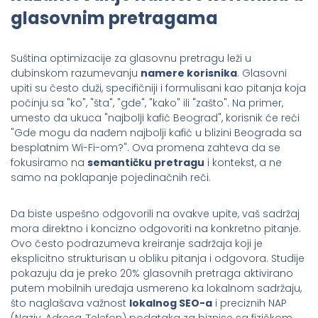
glasovnim pretragama
Suština optimizacije za glasovnu pretragu leži u
dubinskom razumevanju
namere korisnika
. Glasovni
upiti su često duži, specifičniji i formulisani kao pitanja koja
počinju sa "ko", "šta", "gde", "kako" ili "zašto". Na primer,
umesto da ukuca "najbolji kafić Beograd", korisnik će reći
"Gde mogu da nađem najbolji kafić u blizini Beograda sa
besplatnim Wi-Fi-om?". Ova promena zahteva da se
fokusiramo na
semantičku pretragu
i kontekst, a ne
samo na poklapanje pojedinačnih reči.
Da biste uspešno odgovorili na ovakve upite, vaš sadržaj
mora direktno i koncizno odgovoriti na konkretno pitanje.
Ovo često podrazumeva kreiranje sadržaja koji je
eksplicitno strukturisan u obliku pitanja i odgovora. Studije
pokazuju da je preko 20% glasovnih pretraga aktivirano
putem mobilnih uređaja usmereno ka lokalnom sadržaju,
što naglašava važnost
lokalnog SEO-a
i preciznih NAP
(Naziv, Adresa, Telefon) podataka za biznise sa fizičkom