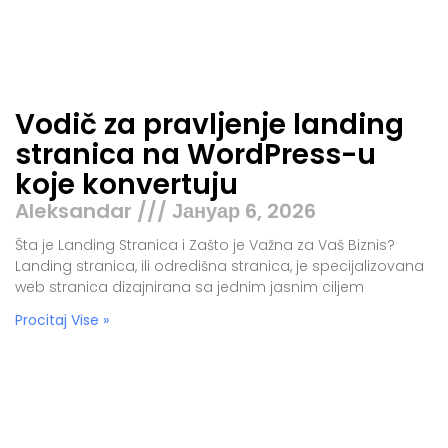
Vodič za pravljenje landing
stranica na WordPress-u
koje konvertuju
Aleksandar
Јануар 6, 2026
Šta je Landing Stranica i Zašto je Važna za Vaš Biznis?
Landing stranica, ili odredišna stranica, je specijalizovana
web stranica dizajnirana sa jednim jasnim ciljem
Procitaj Vise »