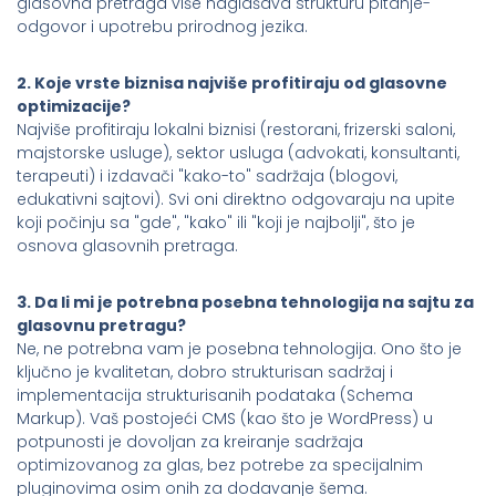
glasovna pretraga više naglašava strukturu pitanje-
odgovor i upotrebu prirodnog jezika.
2. Koje vrste biznisa najviše profitiraju od glasovne
optimizacije?
Najviše profitiraju lokalni biznisi (restorani, frizerski saloni,
majstorske usluge), sektor usluga (advokati, konsultanti,
terapeuti) i izdavači "kako-to" sadržaja (blogovi,
edukativni sajtovi). Svi oni direktno odgovaraju na upite
koji počinju sa "gde", "kako" ili "koji je najbolji", što je
osnova glasovnih pretraga.
3. Da li mi je potrebna posebna tehnologija na sajtu za
glasovnu pretragu?
Ne, ne potrebna vam je posebna tehnologija. Ono što je
ključno je kvalitetan, dobro strukturisan sadržaj i
implementacija strukturisanih podataka (Schema
Markup). Vaš postojeći CMS (kao što je WordPress) u
potpunosti je dovoljan za kreiranje sadržaja
optimizovanog za glas, bez potrebe za specijalnim
pluginovima osim onih za dodavanje šema.