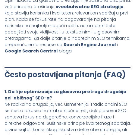
Optimizacija za glasovnu pretragu nije zasebna disciplina,
već prirodno proširenje
sveobuhvatne SEO strategije
koja stavlja korisnika i kvalitetan, relevantan sadržaj u prvi
plan. Kada se fokusirate na odgovaranje na pitanja
korisnika na najbolji mogući način, automatski ćete
poboljšati svoju vidljivost i u tekstualnim i u glasovnim
pretragama. Za dalje čitanje o naprednim SEO tehnikama,
preporučujemo resurse sa
Search Engine Journal
i
Google Search Central
bloga.
Često postavljana pitanja (FAQ)
1. Da li je optimizacija za glasovnu pretragu drugačija
od "običnog" SEO-a?
Ne radikalno drugačija, već usmerenija. Tradicionalni SEO
se često fokusira na kratke ključne reči, dok glasovni SEO
zahteva fokus na dugorečne, konverzacijske fraze i
direktne odgovore. Suštinske principe kvalitetnog sadržaja,
brzine sajta i korisničkog iskustva delite obe strategije, ali