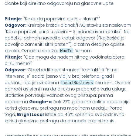
članke koji direktno odgovaraju na glasovne upite:
Pitanje:
"Kako da popravim curić u slavini?"
Odgovor:
Kreirajte kratak članak/FAQ stavku sa naslovom
"Kako popraviti curić u slavini – 3 jednostavna koraka". Na
početku odmah navedite kratak odgovor ("Najčešće je
dovoljno zameniti sitni prsten"), a zatim detaljno opišite
korake. Označite sadržaj
šemom.
HowTo
Pitanje:
"Gde mogu da nađem hitnog vodoinstalatera
blizu mene?"
Odgovor:
Obezbedite da stranica "Kontakt" ili "Hitne
intervencije" sadrži jasno vidljiv broj telefona, grad i
opštinu, i da je označena
šemom. Ovo će
LocalBusiness
pomoći asistentima da direktno preporuče vašu uslugu.
Statistike potvrđuju važnost ovog pristupa: prema
podacima
Google-a
, čak 27% globalne online populacije
koristi glasovnu pretragu na mobilnom uređaju. Pored
toga,
BrightLocal
ističe da 46% korisnika svakodnevno
koristi glasovnu pretragu da pronađe lokalni biznis.