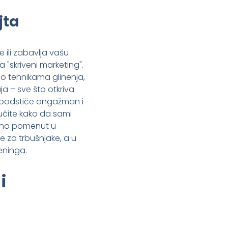
jta
 ili zabavlja vašu
 "skriveni marketing".
 o tehnikama glinenja,
a – sve što otkriva
 podstiče angažman i
aučite kako da sami
smeno pomenut u
e za trbušnjake, a u
eninga.
i