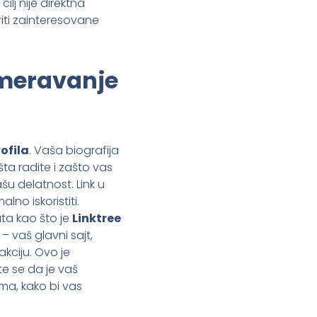
ilj nije direktna
iti zainteresovane
smeravanje
ofila
. Vaša biografija
šta radite i zašto vas
ašu delatnost. Link u
lno iskoristiti.
ta kao što je
Linktree
 vaš glavni sajt,
akciju. Ovo je
te se da je vaš
ma, kako bi vas