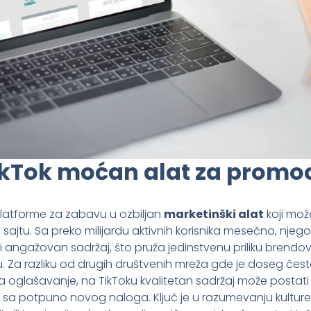
ikTok moćan alat za promoc
 platforme za zabavu u ozbiljan
marketinški alat
koji mož
ajtu. Sa preko milijardu aktivnih korisnika mesečno, njego
i angažovan sadržaj, što pruža jedinstvenu priliku brendov
 Za razliku od drugih društvenih mreža gde je doseg čes
oglašavanje, na TikToku kvalitetan sadržaj može postati vi
i sa potpuno novog naloga. Ključ je u razumevanju kulture 