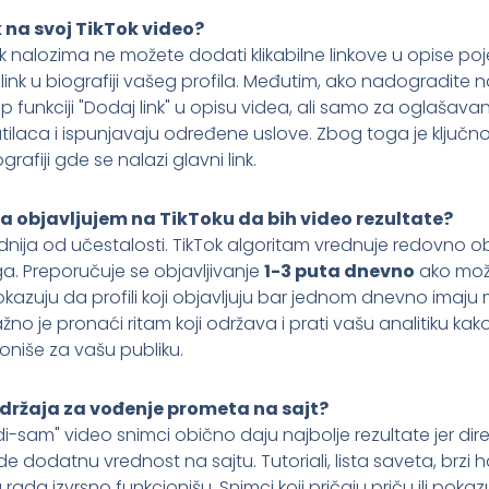
na svoj TikTok video?
 nalozima ne možete dodati klikabilne linkove u opise poj
ink u biografiji vašeg profila. Međutim, ako nadogradite 
up funkciji "Dodaj link" u opisu videa, ali samo za oglašavanj
atilaca i ispunjavaju određene uslove. Zbog toga je ključn
afiji gde se nalazi glavni link.
da objavljujem na TikToku da bih video rezultate?
dnija od učestalosti. TikTok algoritam vrednuje redovno objav
ga. Preporučuje se objavljivanje
1-3 puta dnevno
ako može
 pokazuju da profili koji objavljuju bar jednom dnevno ima
no je pronaći ritam koji održava i prati vašu analitiku kako b
oniše za vašu publiku.
 sadržaja za vođenje prometa na sajt?
di-sam" video snimci obično daju najbolje rezultate jer dir
e dodatnu vrednost na sajtu. Tutoriali, lista saveta, brzi hac
ada izvrsno funkcionišu. Snimci koji pričaju priču ili poka