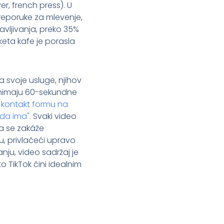
r, french press). U
reporuke za mlevenje,
vljivanja, preko 35%
keta kafe je porasla
 svoje usluge, njihov
 Snimaju 60-sekundne
 kontakt formu na
 da ima"
. Svaki video
a se zakáže
iku, privlačeći upravo
nju, video sadržaj je
 TikTok čini idealnim