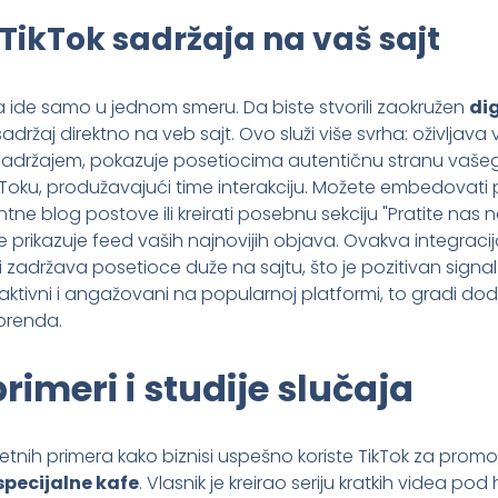
 TikTok sadržaja na vaš sajt
 ide samo u jednom smeru. Da biste stvorili zaokružen
dig
 sadržaj direktno na veb sajt. Ovo služi više svrha: oživljava
sadržajem, pokazuje posetiocima autentičnu stranu vašeg
Toku, produžavajući time interakciju. Možete embedovati 
tne blog postove ili kreirati posebnu sekciju "Pratite nas 
e prikazuje feed vaših najnovijih objava. Ovakva integraci
i zadržava posetioce duže na sajtu, što je pozitivan signa
 aktivni i angažovani na popularnoj platformi, to gradi do
brenda.
rimeri i studije slučaja
nih primera kako biznisi uspešno koriste TikTok za promoci
pecijalne kafe
. Vlasnik je kreirao seriju kratkih videa p