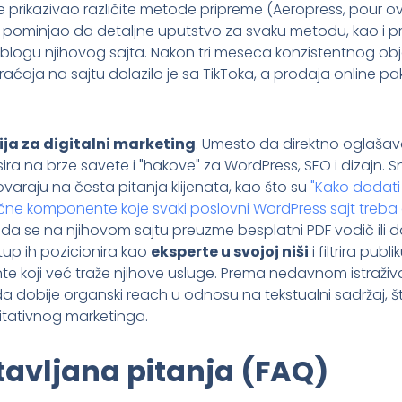
rikazivao različite metode pripreme (Aeropress, pour ove
 pominjao da detaljne uputstvo za svaku metodu, kao i p
ogu njihovog sajta. Nakon tri meseca konzistentnog obja
ćaja na sajtu dolazilo je sa TikToka, a prodaja online pa
ja za digitalni marketing
. Umesto da direktno oglašava
sira na brze savete i "hakove" za WordPress, SEO i dizajn.
varaju na česta pitanja klijenata, kao što su
"Kako dodati
učne komponente koje svaki poslovni WordPress sajt treba
a se na njihovom sajtu preuzme besplatni PDF vodič ili d
stup ih pozicionira kao
eksperte u svojoj niši
i filtrira publ
nte koji već traže njihove usluge. Prema nedavnom istraživa
 dobije organski reach u odnosu na tekstualni sadržaj, što
itativnog marketinga.
tavljana pitanja (FAQ)