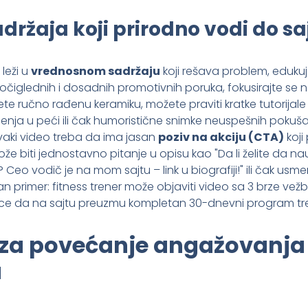
adržaja koji prirodno vodi do sa
leži u
vrednosnom sadržaju
koji rešava problem, edukuje
 očiglednih i dosadnih promotivnih poruka, fokusirajte se na
te ručno rađenu keramiku, možete praviti kratke tutorijale
enja u peći ili čak humoristične snimke neuspešnih pokušaj
Svaki video treba da ima jasan
poziv na akciju (CTA)
koji
e biti jednostavno pitanje u opisu kao "Da li želite da n
? Ceo vodič je na mom sajtu – link u biografiji!" ili čak u
 primer: fitness trener može objaviti video sa 3 brze vežb
ce da na sajtu preuzmu kompletan 30-dnevni program tr
 za povećanje angažovanja 
a