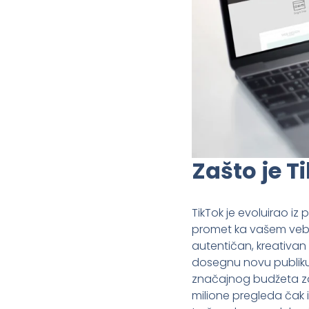
Zašto je T
TikTok je evoluirao iz
promet ka vašem veb s
autentičan, kreativan 
dosegnu novu publiku.
značajnog budžeta za 
milione pregleda čak 