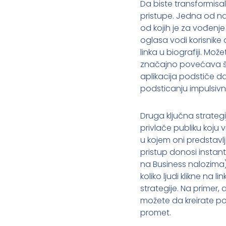
Da biste transformisal
pristupe. Jedna od naj
od kojih je za vođenje
oglasa vodi korisnike
linka u biografiji. Mo
značajno povećava ša
aplikacija podstiče 
podsticanju impulsivni
Druga ključna strategi
privlače publiku koju 
u kojem oni predstavlj
pristup donosi instant 
na Business nalozima) 
koliko ljudi klikne na 
strategije. Na primer
možete da kreirate po
promet.