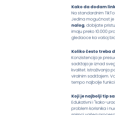
Kako da dodam link 
Na standardnim TikTok
Jedina mogućnost je l
nalog
, dobijate prist
imaju preko 10.000 pr
gledaoce ka vašoj biogr
Koliko često treba 
Konzistencija je presu
sadržaja je iznad sve
kvalitet. Istraživanja
viralnim sadržajem. Važ
tempo najbolje funkci
Koji je najbolji tip
Edukativni i "kako-ura
problem korisnika i nud
snimci vašeg procesa r