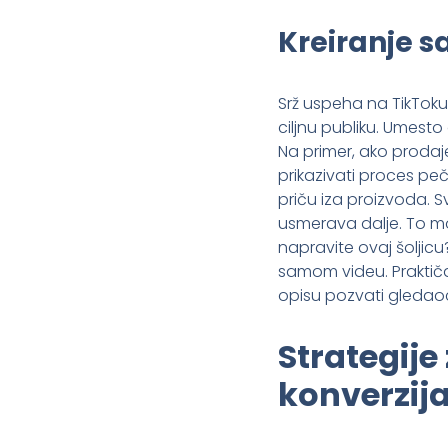
Kreiranje s
Srž uspeha na TikToku 
ciljnu publiku. Umesto
Na primer, ako prodaje
prikazivati proces peč
priču iza proizvoda. 
usmerava dalje. To mož
napravite ovaj šoljicu
samom videu. Praktičan
opisu pozvati gledao
Strategije
konverzij