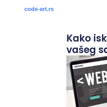
code-art.rs
Скочи
на
садржај
Kako isk
vašeg s