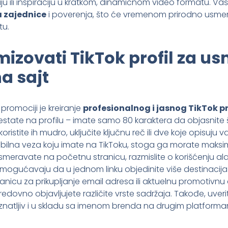
u ili inspiraciju u kratkom, dinamičnom video formatu. Vaš c
 zajednice
i poverenja, što će vremenom prirodno usmer
tu.
mizovati TikTok profil za u
a sajt
promociji je kreiranje
profesionalnog i jasnog TikTok pr
al estate na profilu – imate samo 80 karaktera da objasnite 
koristite ih mudro, uključite ključnu reč ili dve koje opisuju v
ikabilna veza koju imate na TikToku, stoga ga morate maksima
meravate na početnu stranicu, razmislite o korišćenju ala
mogućavaju da u jednom linku objedinite više destinacija –
ranicu za prikupljanje email adresa ili aktuelnu promotivnu 
dovno objavljujete različite vrste sadržaja. Takođe, uveri
natljiv i u skladu sa imenom brenda na drugim platforma