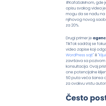
#KafaSaMnom, gde je p
opisu svakog videa je
mogu da se nađu na bl
njihovog novog saobra
za 20%.
Drugi primer je
agenci
TikTok sadržaj se foku
video zapise koji odgo
WordPress sajt"
ili
"Klj
završava sa pozivom d
konsultacija. Ovaj pri
one potencijalne klije
50 puta veća šansa da
za ovakvu vrstu autor
Često pos