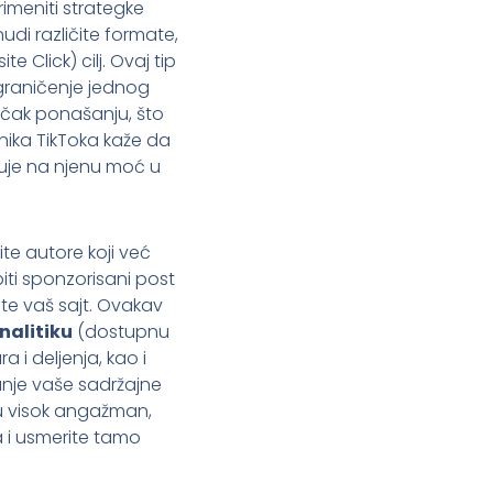
rimeniti strategke
nudi različite formate,
Click) cilj. Ovaj tip
ograničenje jednog
i čak ponašanju, što
ika TikToka kaže da
uje na njenu moć u
ite autore koji već
iti sponzorisani post
ete vaš sajt. Ovakav
nalitiku
(dostupnu
 i deljenja, kao i
avanje vaše sadržajne
ju visok angažman,
a i usmerite tamo