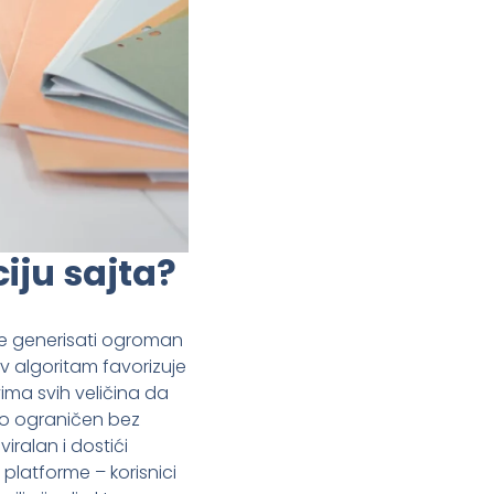
iju sajta?
e generisati ogroman
v algoritam favorizuje
ima svih veličina da
to ograničen bez
ralan i dostići
platforme – korisnici