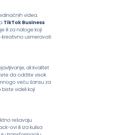
edinačnih videa.
na
TikTok Business
e ili za naloge koji
o kreativno usmeravati
ljivanje, ali kvalitet
te da održite visok
ju mnogo veću šansu za
iste videli koji
ektno rešavaju
k-ovi ili iza kulisa
zuju transformaciju