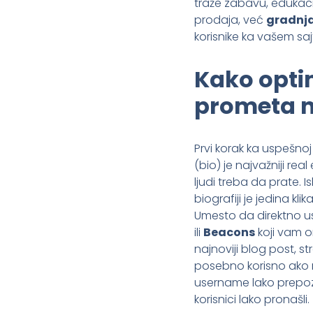
traže zabavu, edukacij
prodaja, već
gradnja
korisnike ka vašem saj
Kako opti
prometa n
Prvi korak ka uspešnoj 
(bio) je najvažniji re
ljudi treba da prate. Is
biografiji je jedina kl
Umesto da direktno us
ili
Beacons
koji vam o
najnoviji blog post, st
posebno korisno ako re
username lako prepoz
korisnici lako pronašli.