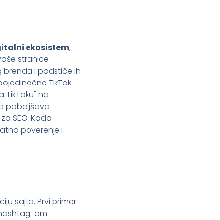
italni ekosistem
,
 vaše stranice
 brenda i podstiče ih
pojedinačne TikTok
na TikToku" na
ja poboljšava
l za SEO. Kada
datno poverenje i
ju sajta. Prvi primer
od hashtag-om