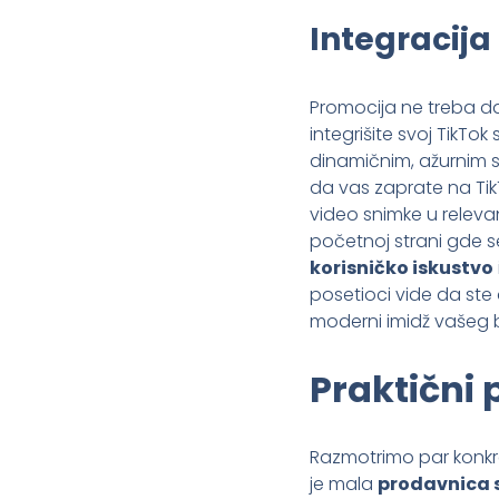
Integracija
Promocija ne treba da
integrišite svoj TikTok
dinamičnim, ažurnim 
da vas zaprate na Tik
video snimke u relevan
početnoj strani gde s
korisničko iskustvo
posetioci vide da ste
moderni imidž vašeg 
Praktični p
Razmotrimo par konkret
je mala
prodavnica s