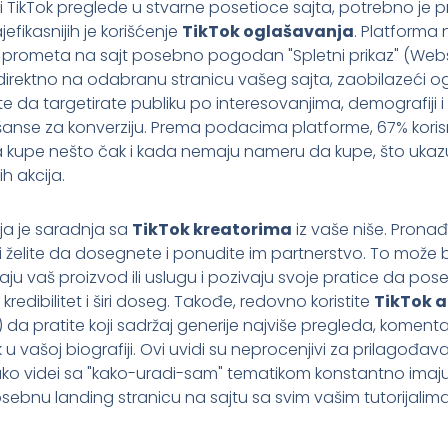
i TikTok preglede u stvarne posetioce sajta, potrebno je p
efikasnijih je korišćenje
TikTok oglašavanja
. Platforma 
 prometa na sajt posebno pogodan "Spletni prikaz" (Website 
 direktno na odabranu stranicu vašeg sajta, zaobilazeći 
žete da targetirate publiku po interesovanjima, demografiji 
nse za konverziju. Prema podacima platforme, 67% korisn
da kupe nešto čak i kada nemaju nameru da kupe, što ukaz
h akcija.
ja je saradnja sa
TikTok kreatorima
iz vaše niše. Pronađ
vi želite da dosegnete i ponudite im partnerstvo. To može b
aju vaš proizvod ili uslugu i pozivaju svoje pratice da pos
kredibilitet i širi doseg. Takođe, redovno koristite
TikTok a
da pratite koji sadržaj generije najviše pregleda, komentara
link u vašoj biografiji. Ovi uvidi su neprocenjivi za prilagođ
, ako videi sa "kako-uradi-sam" tematikom konstantno ima
sebnu landing stranicu na sajtu sa svim vašim tutorijalim