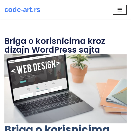
code-art.rs
Скочи
на
садржај
Briga o korisnicima kroz
dizajn WordPress sajta
Briga o korisnicima