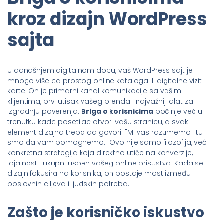
kroz dizajn WordPress
sajta
U današnjem digitalnom dobu, vaš WordPress sajt je
mnogo više od prostog online kataloga ili digitalne vizit
karte. On je primarni kanal komunikacije sa vašim
klijentima, prvi utisak vašeg brenda i najvažniji alat za
izgradnju poverenja.
Briga o korisnicima
počinje već u
trenutku kada posetilac otvori vašu stranicu, a svaki
element dizajna treba da govori: "Mi vas razumemo i tu
smo da vam pomognemo." Ovo nije samo filozofija, već
konkretna strategija koja direktno utiče na konverzije,
lojalnost i ukupni uspeh vašeg online prisustva. Kada se
dizajn fokusira na korisnika, on postaje most između
poslovnih ciljeva i ljudskih potreba.
Zašto je korisničko iskustvo