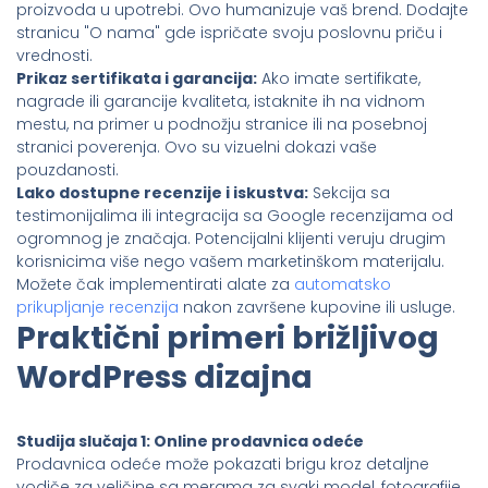
proizvoda u upotrebi. Ovo humanizuje vaš brend. Dodajte
stranicu "O nama" gde ispričate svoju poslovnu priču i
vrednosti.
Prikaz sertifikata i garancija:
Ako imate sertifikate,
nagrade ili garancije kvaliteta, istaknite ih na vidnom
mestu, na primer u podnožju stranice ili na posebnoj
stranici poverenja. Ovo su vizuelni dokazi vaše
pouzdanosti.
Lako dostupne recenzije i iskustva:
Sekcija sa
testimonijalima ili integracija sa Google recenzijama od
ogromnog je značaja. Potencijalni klijenti veruju drugim
korisnicima više nego vašem marketinškom materijalu.
Možete čak implementirati alate za
automatsko
prikupljanje recenzija
nakon završene kupovine ili usluge.
Praktični primeri brižljivog
WordPress dizajna
Studija slučaja 1: Online prodavnica odeće
Prodavnica odeće može pokazati brigu kroz detaljne
vodiče za veličine sa merama za svaki model, fotografije