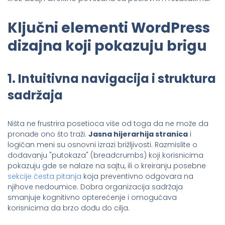
Ključni elementi WordPress
dizajna koji pokazuju brigu
1. Intuitivna navigacija i struktura
sadržaja
Ništa ne frustrira posetioca više od toga da ne može da
pronađe ono što traži.
Jasna hijerarhija stranica
i
logičan meni su osnovni izrazi brižljivosti. Razmislite o
dodavanju "putokaza" (breadcrumbs) koji korisnicima
pokazuju gde se nalaze na sajtu, ili o kreiranju posebne
sekcije česta pitanja
koja preventivno odgovara na
njihove nedoumice. Dobra organizacija sadržaja
smanjuje kognitivno opterećenje i omogućava
korisnicima da brzo dođu do cilja.