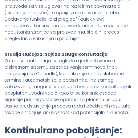
proizvoda sa više uglova i na različitim tipovima tela
(ukoliko je moguće), te opciju za lako vraćanje robe.
Dodavanje funkcije "brzi pregled" (quick view)
omogućava korisnicima da vide ključne informacije bez
napuštanja stranice sa proizvodima, što čini proces
pregledanja efikasnijim i prijatnijim.
Studija slučaja 2: Sajt za usluge konsultacija
Za konsultanta, briga se ogleda u jednostavnom i
diskretnom sistemu za zakazivanje terminova (npr.
integracija sa Calendly), koji prikazuje samo slobodne
termine i automatski šalje podsetnike. Pre samog
zakazivanja, moguće je ponuditi
besplatne konsultacije
ili
besplatan uvodni vodič kako bi se korisnik osećao
sigurnije pre nego što se opredeli za plaćenu uslugu.
Jasno predstavljanje procesa rada i očekivanih rezultata
takođe smanjuje anksioznost kod potencijalnih klijenata.
Kontinuirano poboljšanje: