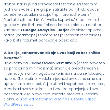
Najbolji način je da sprovedete testiranje sa stvarnim
ljudima iz vaše ciljne grupe. Zatražite od njih da obave
određene zadatke na sajtu (npr. "pronađite cene",
"kontaktirajte podršku", "izvršite kupovinu") i posmatrajte
gde se muče ili zbune. Takođe, koristite alate za analitiku
kao što su
Google Analytics
i
Hotjar
da vidite toplotne
mape (heatmaps) i snimke sesija (session recordings)
kako biste razumeli ponašanje posetilaca.
2. Da li je jednostavan dizajn uvek bolji za korisničko
iskustvo?
Uglavnom da.
Jednostavan i čist dizajn
(često povezan
sa principima minimalizma) smanjuje preopterećenje
informacijama i omogućava korisnicima da se fokusiraju
na ono što je bitno. Međutim, jednostavnost ne sme da
ugrozi funkcionalnost. Cilj je ukloniti nepotrebne elemente,
a zadržati sve što je korisno i vodi ka ispunjenju ciljeva
posetioca. Više o ovoj temi možete pročitati u našem
članku o
ulozi jednostavnog dizajna u uspehu vašeg
WordPress sajta
.