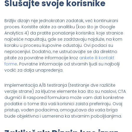
Slušajte svoje korisnike
Brižljiv dizajn nije jednokratan zadatak, već kontinuirani
proces. Koristite alate za analitiku (kao što je Google
Analytics 4) da pratite ponašanje korisnika: koje stranice
najčešće napuštaju, gde se zadržavaju najduže, na kom
koraku u procesu kupovine odustaju. Ovi podaci su
neprocenjivi. Dodatno, ne ustručavajte se da direktno
pitate za povratne informacije kroz
ankete ili kontakt
forme
. Povratne informacije od stvarnih ljudi su najbolji
vodič za dalja unapređenja.
Implementacija A/B testiranja (testiranje dve različite
verzije strane) za ključne elemente kao što su naslovi, CTA
dugmići ili raspored formulara može vam dati konkretne
podatke o tome šta vaši korisnici zaista preferiraju. Ovaj
pristup, vođen podacima, omogućava da vaša briga
bude objektivna i usmerena ka stvarnim poboljšanjima.