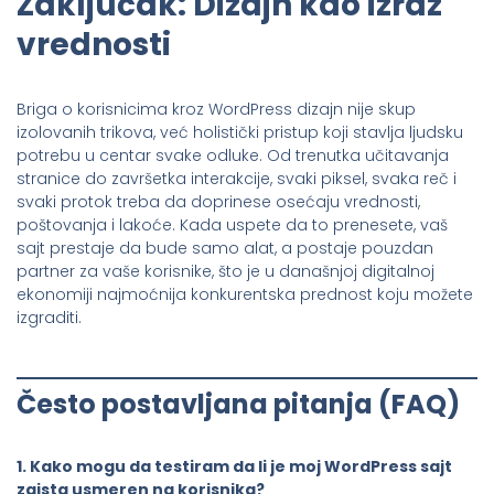
Zaključak: Dizajn kao izraz
vrednosti
Briga o korisnicima kroz WordPress dizajn nije skup
izolovanih trikova, već holistički pristup koji stavlja ljudsku
potrebu u centar svake odluke. Od trenutka učitavanja
stranice do završetka interakcije, svaki piksel, svaka reč i
svaki protok treba da doprinese osećaju vrednosti,
poštovanja i lakoće. Kada uspete da to prenesete, vaš
sajt prestaje da bude samo alat, a postaje pouzdan
partner za vaše korisnike, što je u današnjoj digitalnoj
ekonomiji najmoćnija konkurentska prednost koju možete
izgraditi.
Često postavljana pitanja (FAQ)
1. Kako mogu da testiram da li je moj WordPress sajt
zaista usmeren na korisnika?