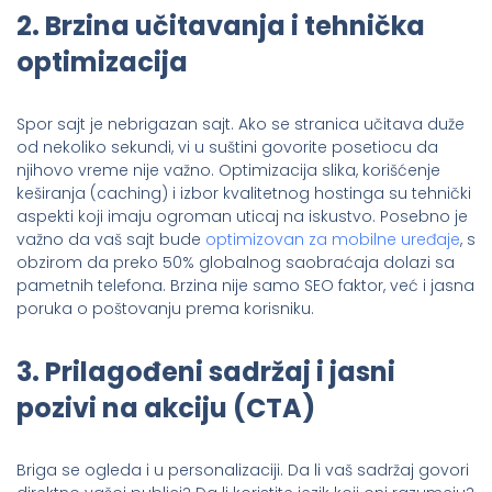
2. Brzina učitavanja i tehnička
optimizacija
Spor sajt je nebrigazan sajt. Ako se stranica učitava duže
od nekoliko sekundi, vi u suštini govorite posetiocu da
njihovo vreme nije važno. Optimizacija slika, korišćenje
keširanja (caching) i izbor kvalitetnog hostinga su tehnički
aspekti koji imaju ogroman uticaj na iskustvo. Posebno je
važno da vaš sajt bude
optimizovan za mobilne uređaje
, s
obzirom da preko 50% globalnog saobraćaja dolazi sa
pametnih telefona. Brzina nije samo SEO faktor, već i jasna
poruka o poštovanju prema korisniku.
3. Prilagođeni sadržaj i jasni
pozivi na akciju (CTA)
Briga se ogleda i u personalizaciji. Da li vaš sadržaj govori