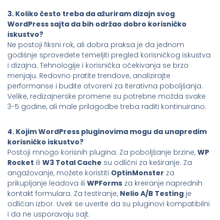
3. Koliko često treba da ažuriram dizajn svog
WordPress sajta da bih održao dobro korisničko
iskustvo?
Ne postoji fiksni rok, ali dobra praksa je da jednom
godišnje sprovedete temeljiti pregled korisničkog iskustva
i dizajna. Tehnologije i korisnička očekivanja se brzo
menjaju. Redovno pratite trendove, analizirajte
performanse i budite otvoreni za iterativna poboljšanja.
Velike, redizajnerske promene su potrebne možda svake
3-5 godine, ali male prilagodbe treba raditi kontinuirano.
4. Kojim WordPress pluginovima mogu da unapredim
korisničko iskustvo?
Postoji mnogo korisnih plugina. Za poboljšanje brzine,
WP
Rocket
ili
W3 Total Cache
su odlični za keširanje. Za
angažovanje, možete koristiti
OptinMonster
za
prikupljanje leadova ili
WPForms
za kreiranje naprednih
kontakt formulara. Za testiranje,
Nelio A/B Testing
je
odličan izbor. Uvek se uverite da su pluginovi kompatibilni
i da ne usporavaju sajt.