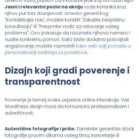
direktno vašoj publici? Da li koristite jezik koji oni razumeju?
Jasni i relevantni pozivi na akciju
vode korisnika kroz
njihov put bez zbunjenosti. Umesto generičkog
"Kontaktirajte nas", možete koristiti "Zakažite besplatnu
konsultaciju" ili "Preuzmite vodič za rešavanje vašeg
problema". Ovo pokazuje da razumete njihovu nameru i
nudite konkretnu pomoć. Kako biste dodatno poboljšali
angažovanje, možete razmotriti
kako web sajt pomaže u
personalizaciji sadržaja za posetioce
.
Dizajn koji gradi poverenje i
transparentnost
Poverenje je temelj svake uspešne online interakcije. Vaš
WordPress dizajn mora da komunicira profesionalizam i
autentičnost.
Autentične fotografije i priče:
Zamenite generičke stock
fotografije pravim slikama vašeg tima, kancelarije ili