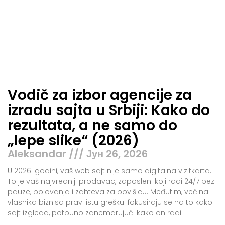
Vodič za izbor agencije za
izradu sajta u Srbiji: Kako do
rezultata, a ne samo do
„lepe slike“ (2026)
Aleksandar
Јун 26, 2026
U 2026. godini, vaš web sajt nije samo digitalna vizitkarta.
To je vaš najvredniji prodavac, zaposleni koji radi 24/7 bez
pauze, bolovanja i zahteva za povišicu. Međutim, većina
vlasnika biznisa pravi istu grešku: fokusiraju se na to kako
sajt izgleda, potpuno zanemarujući kako on radi.