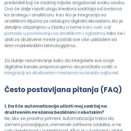
predvideli koji će sadržaj najviše angažovati svaku osobu.
Ovo će dalje razviti ulogu kreatora sadržaja od izvršioca
ka strategu i analitičaru. Kao što je integracija sa
analitikom ključna za celokupni digitalni ekosistem, što je
detaljno objašnjeno u članku o tome
kako web sajt
pomaže u povezivanju sa analitikom i oglasima
, tako će i
alati za društvene mreže postati sve više uskladeni sa
širim marketinškim tehnologijama.
Za dublje razumevanje kako da integrišete sve svoje
digitalne kanale, preporučujemo da pročitate vodič o
integraciji sa društvenim mrežama na izrada-sajta.net
.
Često postavljana pitanja (FAQ)
1. Da li će automatizacija učiniti moj sadržaj na
društvenim mrežama bezličnim i robotskim?
Ne, ako se pravilno primeni. Automatizacija treba da
zameni ponavljajuće, vremenski zahtevne zadatke, a ne
vašu kreativnost i autentičnost. Kĺjuč je u korišćenju alata