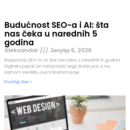
Budućnost SEO-a i AI: šta
nas čeka u narednih 5
godina
Aleksandar
Јануар 6, 2026
Budućnost SEO-a i AI: šta nas čeka u narednih 5 godina
Digitalni pejzaž se menja brže nego ikada pre, a na
samom središtu ove transformacije
Procitaj Vise »