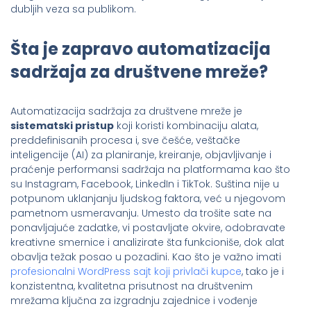
dubljih veza sa publikom.
Šta je zapravo automatizacija
sadržaja za društvene mreže?
Automatizacija sadržaja za društvene mreže je
sistematski pristup
koji koristi kombinaciju alata,
preddefinisanih procesa i, sve češće, veštačke
inteligencije (AI) za planiranje, kreiranje, objavljivanje i
praćenje performansi sadržaja na platformama kao što
su Instagram, Facebook, LinkedIn i TikTok. Suština nije u
potpunom uklanjanju ljudskog faktora, već u njegovom
pametnom usmeravanju. Umesto da trošite sate na
ponavljajuće zadatke, vi postavljate okvire, odobravate
kreativne smernice i analizirate šta funkcioniše, dok alat
obavlja težak posao u pozadini. Kao što je važno imati
profesionalni WordPress sajt koji privlači kupce
, tako je i
konzistentna, kvalitetna prisutnost na društvenim
mrežama ključna za izgradnju zajednice i vođenje