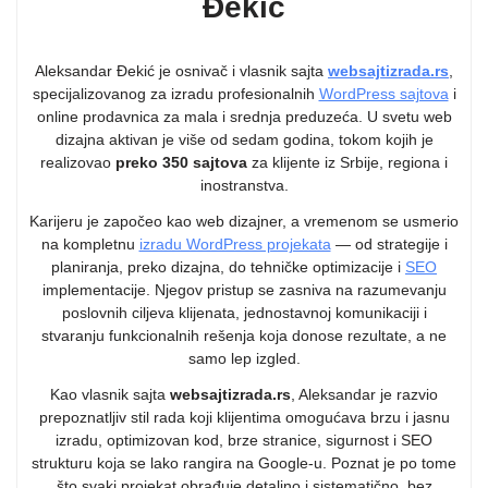
Đekić
Aleksandar Đekić je osnivač i vlasnik sajta
websajtizrada.rs
,
specijalizovanog za izradu profesionalnih
WordPress sajtova
i
online prodavnica za mala i srednja preduzeća. U svetu web
dizajna aktivan je više od sedam godina, tokom kojih je
realizovao
preko 350 sajtova
za klijente iz Srbije, regiona i
inostranstva.
Karijeru je započeo kao web dizajner, a vremenom se usmerio
na kompletnu
izradu WordPress projekata
— od strategije i
planiranja, preko dizajna, do tehničke optimizacije i
SEO
implementacije. Njegov pristup se zasniva na razumevanju
poslovnih ciljeva klijenata, jednostavnoj komunikaciji i
stvaranju funkcionalnih rešenja koja donose rezultate, a ne
samo lep izgled.
Kao vlasnik sajta
websajtizrada.rs
, Aleksandar je razvio
prepoznatljiv stil rada koji klijentima omogućava brzu i jasnu
izradu, optimizovan kod, brze stranice, sigurnost i SEO
strukturu koja se lako rangira na Google-u. Poznat je po tome
što svaki projekat obrađuje detaljno i sistematično, bez