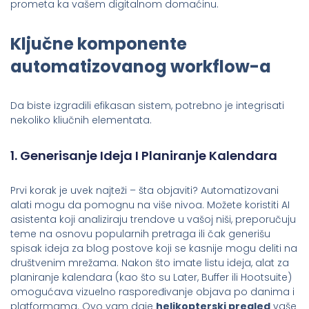
prometa ka vašem digitalnom domaćinu.
Ključne komponente
automatizovanog workflow-a
Da biste izgradili efikasan sistem, potrebno je integrisati
nekoliko kliučnih elementata.
1. Generisanje Ideja I Planiranje Kalendara
Prvi korak je uvek najteži – šta objaviti? Automatizovani
alati mogu da pomognu na više nivoa. Možete koristiti AI
asistenta koji analiziraju trendove u vašoj niši, preporučuju
teme na osnovu popularnih pretraga ili čak generišu
spisak ideja za blog postove koji se kasnije mogu deliti na
društvenim mrežama. Nakon što imate listu ideja, alat za
planiranje kalendara (kao što su Later, Buffer ili Hootsuite)
omogućava vizuelno raspoređivanje objava po danima i
platformama. Ovo vam daje
helikopterski pregled
vaše