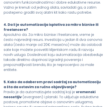
osnovnim funkcionalnostima i dobre edukativne resurse.
Važno je krenuti od jednog alata, savladati ga, a zatim
postepeno graditi svoj alatni kit kako rastu potrebe.
4. Da li je automatizacija isplativa za mikro biznise ili
freelancere?
Apsolutno da. Za mikro biznise i freelancere, vreme je
često najvredniji resurs. Investicija u jedan ili dva osnovna
alata (često manje od 20€ mesečno) može da oslobodi
sate koje možete posvetiti klijentskom radu ili razvoju
novih usluga. Doslednost koju automatizacija obezbeđuje
takođe direktno doprinosi izgradnji poverenja i
prepoznatljivosti brenda, što je neprocenjivo za male
entitete.
5. Kako da odaberem pravi sadržaj za automatizaciju
a šta da ostavim za ručno objavljivanje?
Pravilo je da automatizujete sadržaj koji je
vremenski
neosetljiv
(evergreen) i planski. To uključuje edukativne
postove, promotivne objave o osnovnim uslugama,
korisne savete ili unapred pripremljene serije. Ručno treba