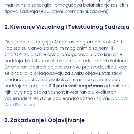
marketinške strategije i omogućava balansiranje različitih
tipova sadržaja (edukativni, promotivni, zabavni).
2. Kreiranje Vizualnog I Tekstualnog Sadržaja
Ovo je oblast u kojoj je AI napravio ogroman skok. Alati
kao što su Canva sa svojim magičnim dizajnom, ili
ChatGPT za pisanje opisa, omogućavaju brzo kreiranje
sadržaja. Možete kreirati biblioteku predefinisanih šablona
(brandirani postovi, objave za nove proizvode, citati) koje
se onda lako prilagođavaju za svaku objavu. Statistički
gledano, postovi sa visokokvalitetnim slikama ili video
sadržajem imaju do
2.3 puta veći angažman
od onih bez
njih. Ovo naglašava važnost investiranja u kvalitetan
vizuelni identitet, što je podjednako važno i za vaš
poslovni
WordPress sajt
.
3. Zakazivanje I Objavljivanje