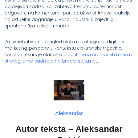
objavljivati sadržaj koji zahteva trenutnu autentičnost:
odgovore na komentare i poruke, uživo strimove, reakcije
na aktuelne događaje u vašoj industriji ili zajednici i
spontane "iza kulisa" trenutke.
Za sveobuhvatniji pregled alata i strategija za digitalni
marketing, posebno u kontekstu elektronske trgovine,
koristan resurs je članak o
algoritmima društvenih mreža i
strategijama sadržaja na izrada-sajta.net
.
Aleksandar
Autor teksta – Aleksandar