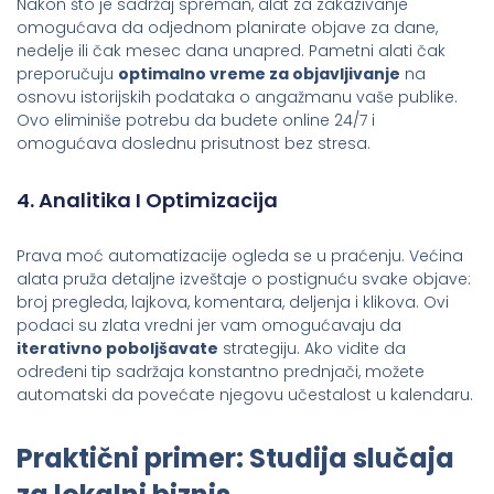
Nakon što je sadržaj spreman, alat za zakazivanje
omogućava da odjednom planirate objave za dane,
nedelje ili čak mesec dana unapred. Pametni alati čak
preporučuju
optimalno vreme za objavljivanje
na
osnovu istorijskih podataka o angažmanu vaše publike.
Ovo eliminiše potrebu da budete online 24/7 i
omogućava doslednu prisutnost bez stresa.
4. Analitika I Optimizacija
Prava moć automatizacije ogleda se u praćenju. Većina
alata pruža detaljne izveštaje o postignuću svake objave:
broj pregleda, lajkova, komentara, deljenja i klikova. Ovi
podaci su zlata vredni jer vam omogućavaju da
iterativno poboljšavate
strategiju. Ako vidite da
određeni tip sadržaja konstantno prednjači, možete
automatski da povećate njegovu učestalost u kalendaru.
Praktični primer: Studija slučaja