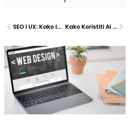
SEO I UX: Kako Ih Uskladiti Za Bolje Rezultate
Kako Koristiti AI U Planiranju Ključnih Reči Za Blog Postove