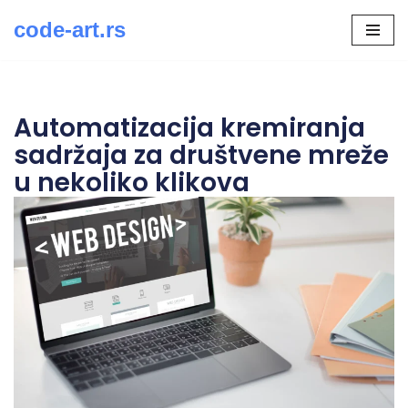
code-art.rs
Скочи
на
садржај
Automatizacija kremiranja
sadržaja za društvene mreže
u nekoliko klikova