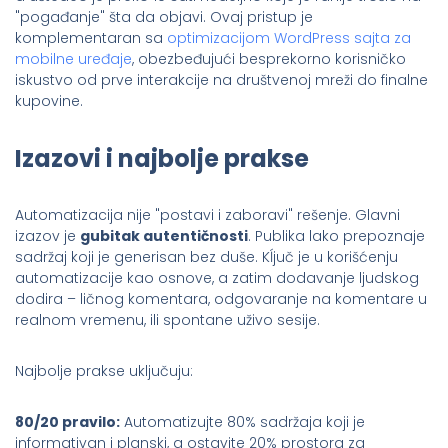
"pogađanje" šta da objavi. Ovaj pristup je
komplementaran sa
optimizacijom WordPress sajta za
mobilne uređaje
, obezbeđujući besprekorno korisničko
iskustvo od prve interakcije na društvenoj mreži do finalne
kupovine.
Izazovi i najbolje prakse
Automatizacija nije "postavi i zaboravi" rešenje. Glavni
izazov je
gubitak autentičnosti
. Publika lako prepoznaje
sadržaj koji je generisan bez duše. Kĺjuč je u korišćenju
automatizacije kao osnove, a zatim dodavanje ljudskog
dodira – ličnog komentara, odgovaranje na komentare u
realnom vremenu, ili spontane uživo sesije.
Najbolje prakse uključuju:
80/20 pravilo:
Automatizujte 80% sadržaja koji je
informativan i planski, a ostavite 20% prostora za