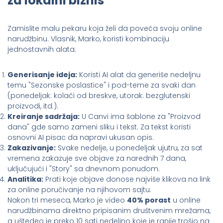
za lokalni biznis
Zamislite malu pekaru koja želi da poveća svoju online
narudžbinu. Vlasnik, Marko, koristi kombinaciju
jednostavnih alata:
Generisanje ideja:
Koristi AI alat da generiše nedeljnu
temu "Sezonske poslastice" i pod-teme za svaki dan
(ponedeljak: kolači od breskve, utorak: bezglutenski
proizvodi, itd.).
Kreiranje sadržaja:
U Canvi ima šablone za "Proizvod
dana" gde samo zameni sliku i tekst. Za tekst koristi
osnovni AI pisac da napravi ukusan opis.
Zakazivanje:
Svake nedelje, u ponedeljak ujutru, za sat
vremena zakazuje sve objave za narednih 7 dana,
uključujući i "Story" sa dnevnom ponudom.
Analitika:
Prati koje objave donose najviše klikova na link
za online poručivanje na njihovom sajtu.
Nakon tri meseca, Marko je video
40% porast
u online
narudžbinama direktno pripisanim društvenim mrežama,
a uštedeo je preko 10 sati nedeljno koje je ranije trošio na