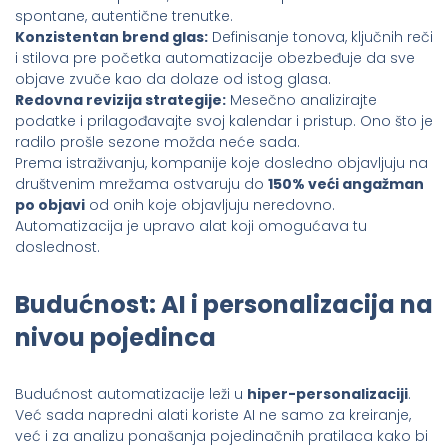
spontane, autentične trenutke.
Konzistentan brend glas:
Definisanje tonova, ključnih reči
i stilova pre početka automatizacije obezbeđuje da sve
objave zvuče kao da dolaze od istog glasa.
Redovna revizija strategije:
Mesečno analizirajte
podatke i prilagođavajte svoj kalendar i pristup. Ono što je
radilo prošle sezone možda neće sada.
Prema istraživanju, kompanije koje dosledno objavljuju na
društvenim mrežama ostvaruju do
150% veći angažman
po objavi
od onih koje objavljuju neredovno.
Automatizacija je upravo alat koji omogućava tu
doslednost.
Budućnost: AI i personalizacija na
nivou pojedinca
Budućnost automatizacije leži u
hiper-personalizaciji
.
Već sada napredni alati koriste AI ne samo za kreiranje,
već i za analizu ponašanja pojedinačnih pratilaca kako bi