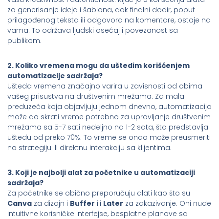
za generisanje ideja i šablona, dok finalni dodir, poput
prilagođenog teksta ili odgovora na komentare, ostaje na
vama. To održava ljudski osećaj i povezanost sa
publikom.
2. Koliko vremena mogu da uštedim korišćenjem
automatizacije sadržaja?
Ušteda vremena značajno varira u zavisnosti od obima
vašeg prisustva na društvenim mrežama. Za mala
preduzeća koja objavljuju jednom dnevno, automatizacija
može da skrati vreme potrebno za upravljanje društvenim
mrežama sa 5-7 sati nedeljno na 1-2 sata, što predstavlja
uštedu od preko 70%. To vreme se onda može preusmeriti
na strategiju ili direktnu interakciju sa klijentima.
3. Koji je najbolji alat za početnike u automatizaciji
sadržaja?
Za početnike se obično preporučuju alati kao što su
Canva
za dizajn i
Buffer
ili
Later
za zakazivanje. Oni nude
intuitivne korisničke interfejse, besplatne planove sa