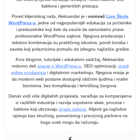
šablona i generičkih pristupa.
Pored klijentskog rada, Aleksandar je i
osnivač
Live Škole
WordPress-a
, jedne od najpopularnijih edukacija za početnike
i preduzetnike koji žele da nauče da samostalno prave
profesionalne WordPress sajtove. Njegova predavanja i
tekstovi kombinacija su praktičnog iskustva, jasnih koraka i
saveta koji polaznicima pomažu da izbegnu najčešće greške.
Kroz blogove, tutorijale i edukativni sadržaj, Aleksandar
redovno deli
znanje o WordPress-u
, SEO optimizaciji,
izradi
online prodavnica
i digitalnom marketingu. Njegova misija je
da moderni web postane dostupniji običnim ljudima i malim
biznisima, bez komplikacija i tehničkog žargona.
Danas vodi više digitalnih projekata, sarađuje sa kompanijama
iz različitih industrija i razvija sopstvene alate, procese i
šablone koji ubrzavaju
izradu sajtova
. Klijenti ga najčešće
opisuju kao stručnog, posvećenog i preciznog partnera na
koga uvek mogu da računaju.