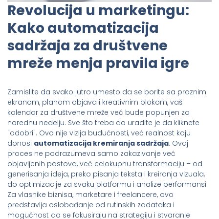
Revolucija u marketingu:
Kako automatizacija
sadržaja za društvene
mreže menja pravila igre
Zamislite da svako jutro umesto da se borite sa praznim
ekranom, planom objava i kreativnim blokom, vaš
kalendar za društvene mreže već bude popunjen za
narednu nedelju. Sve što treba da uradite je da kliknete
"odobri". Ovo nije vizija budućnosti, već realnost koju
donosi
automatizacija kremiranja sadržaja
. Ovaj
proces ne podrazumeva samo zakazivanje već
objavljenih postova, već celokupnu transformaciju – od
generisanja ideja, preko pisanja teksta i kreiranja vizuala,
do optimizacije za svaku platformu i analize performansi.
Za vlasnike biznisa, marketare i freelancere, ovo
predstavlja oslobađanje od rutinskih zadataka i
mogućnost da se fokusiraju na strategiju i stvaranje